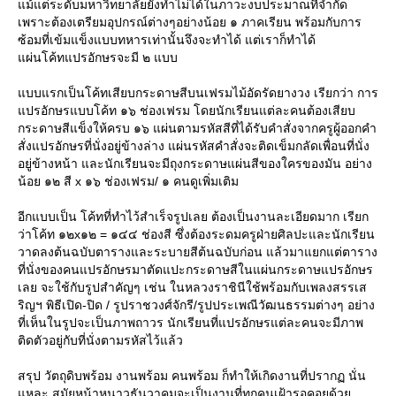
ม้แต่ระดับมหาวิทยาลัยยังทำไม่ได้ในภาวะงบประมาณที่จำกัด
เพราะต้องเตรียมอุปกรณ์ต่างๆอย่างน้อย ๑ ภาคเรียน พร้อมกับการ
ซ้อมที่เข้มแข็งแบบทหารเท่านั้นจึงจะทำได้ แต่เราก็ทำได้
ผ่นโค้ทแปรอักษรจะมี ๒ แบบ
บบแรกเป็นโค้ทเสียบกระดาษสีบนเฟรมไม้อัดรัดยางวง เรียกว่า การ
ปรอักษรแบบโค้ท ๑๖ ช่องเฟรม โดยนักเรียนแต่ละคนต้องเสียบ
กระดาษสีแข็งให้ครบ ๑๖ แผ่นตามรหัสสีที่ได้รับคำสั่งจากครูผู้ออกคำ
สั่งแปรอักษรที่นั่งอยู่ข้างล่าง แผ่นรหัสคำสั่งจะติดเข็มกลัดเพื่อนที่นั่ง
อยู่ข้างหน้า และนักเรียนจะมีถุงกระดาษแผ่นสีของใครของมัน อย่าง
น้อย ๑๒ สี x ๑๖ ช่องเฟรม/ ๑ คนดูเพิ่มเติม
อีกแบบเป็น โค้ทที่ทำไว้สำเร็จรูปเลย ต้องเป็นงานละเอียดมาก เรียก
ว่าโค้ท ๑๒x๑๒ = ๑๔๔ ช่องสี ซึ่งต้องระดมครูฝ่ายศิลปะและนักเรียน
วาดลงต้นฉบับตารางและระบายสีต้นฉบับก่อน แล้วมาแยกแต่ตาราง
ที่นั่งของคนแปรอักษรมาตัดแปะกระดาษสีในแผ่นกระดาษแปรอักษร
เลย จะใช้กับรูปสำคัญๆ เช่น ในหลวงราชินีใช้พร้อมกับเพลงสรรเส
ริญฯ พิธีเปิด-ปิด / รูปราชวงศ์จักรี/รูปประเพณีวัฒนธรรมต่างๆ อย่าง
ที่เห็นในรูปจะเป็นภาพถาวร นักเรียนที่แปรอักษรแต่ละคนจะมีภาพ
ติดตัวอยู่กับที่นั่งตามรหัสไว้แล้ว
สรุป วัตถุดิบพร้อม งานพร้อม คนพร้อม ก็ทำให้เกิดงานที่ปรากฏ นั่น
หละ สมัยหน้าหนาวธันวาคมจะเป็นงานที่ทุกคนเฝ้ารอคอยด้ว