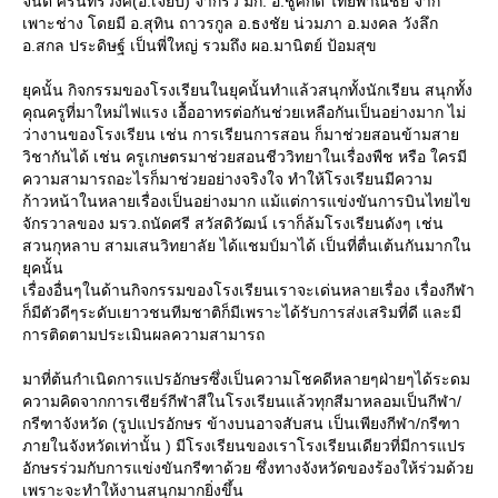
จินต์ ศิรินทร์วงศ์(อ.เจี๊ยบ) จากรั้ว มก. อ.ชูศักดิ์ ไทยพาณิชย์ จาก
เพาะช่าง โดยมี อ.สุทิน ถาวรกูล อ.ธงชัย น่วมภา อ.มงคล วังลึก
อ.สกล ประดิษฐ์ เป็นพี่ใหญ่ รวมถึง ผอ.มานิตย์ ป้อมสุข
ุคนั้น กิจกรรมของโรงเรียนในยุคนั้นทำแล้วสนุกทั้งนักเรียน สนุกทั้ง
คุณครูที่มาใหม่ไฟแรง เอื้ออาทรต่อกันช่วยเหลือกันเป็นอย่างมาก ไม่
ว่างานของโรงเรียน เช่น การเรียนการสอน ก็มาช่วยสอนข้ามสา
วิชากันได้ เช่น ครูเกษตรมาช่วยสอนชีววิทยาในเรื่องพืช หรือ ใครมี
ความสามารถอะไรก็มาช่วยอย่างจริงใจ ทำให้โรงเรียนมีความ
ก้าวหน้าในหลายเรื่องเป็นอย่างมาก แม้แต่การแข่งขันการบินไทยไข
จักรวาลของ มรว.ถนัดศรี สวัสดิวัฒน์ เราก็ล้มโรงเรียนดังๆ เช่น
สวนกุหลาบ สามเสนวิทยาลัย ได้แชมป์มาได้ เป็นที่ตื่นเต้นกันมากใน
ุคนั้น
เรื่องอื่นๆในด้านกิจกรรมของโรงเรียนเราจะเด่นหลายเรื่อง เรื่องกีฬา
ก็มีตัวดีๆระดับเยาวชนทีมชาติก็มีเพราะได้รับการส่งเสริมที่ดี และมี
การติดตามประเมินผลความสามารถ
มาที่ต้นกำเนิดการแปรอักษรซึ่งเป็นความโชคดีหลายๆฝ่ายๆได้ระดม
ความคิดจากการเชียร์กีฬาสีในโรงเรียนแล้วทุกสีมาหลอมเป็นกีฬา/
กรีฑาจังหวัด (รูปแปรอักษร ข้างบนอาจสับสน เป็นเพียงกีฬา/กรีฑา
ภายในจังหวัดเท่านั้น ) มีโรงเรียนของเราโรงเรียนเดียวที่มีการแปร
อักษรร่วมกับการแข่งขันกรีฑาด้วย ซึ่งทางจังหวัดของร้องให้ร่วมด้ว
เพราะจะทำให้งานสนุกมากยิ่งขึ้น