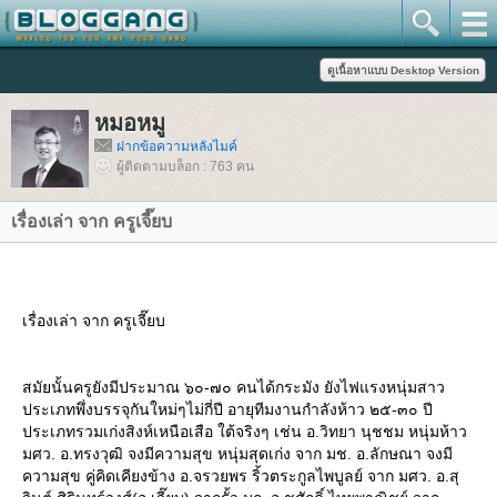
หมอหมู
ฝากข้อความหลังไมค์
ผู้ติดตามบล็อก : 763 คน
เรื่องเล่า จาก ครูเจี๊ยบ
เรื่องเล่า จาก ครูเจี๊ยบ
สมัยนั้นครูยังมีประมาณ ๖๐-๗๐ คนได้กระมัง ยังไฟแรงหนุ่มสาว
ประเภทพึ่งบรรจุกันใหม่ๆไม่กี่ปี อายุทีมงานกำลังห้าว ๒๕-๓๐ ปี
ประเภทรวมเก่งสิงห์เหนือเสือ ใต้จริงๆ เช่น อ.วิทยา นุชชม หนุ่มห้าว
มศว. อ.ทรงวุฒิ จงมีความสุข หนุ่มสุดเก่ง จาก มช. อ.ลักษณา จงมี
ความสุข คู่คิดเคียงข้าง อ.จรวยพร ริ้วตระกูลไพบูลย์ จาก มศว. อ.สุ