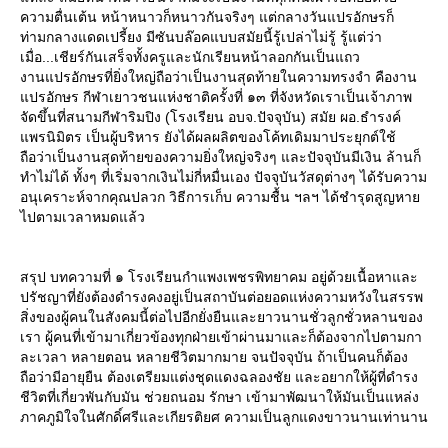
ความตื่นเต้น หน้าหนาวก็หนาวกันจริงๆ แต่กลางวันแปรอักษรก็
ท่ามกลางแดดเปรี้ยง มีซันบล๊อคแบบสมัยนี้รู้เปล่าไม่รู้ รู้แต่ว่า
เมื่อ...เชียร์กันเสร็จทั้งครูและนักเรียนหน้าลอกกันเป็นแถว
งานแปรอักษรที่ยิ่งใหญ่ถือว่าเป็นงานสุดท้ายในความทรงจำ คืองาน
ปรอักษร กีฬาเยาวชนแห่งชาติครั้งที่ ๑๓ ที่จังหวัดเราเป็นเจ้าภาพ
จัดขึ้นที่สนามกีฬาริมปิง (โรงเรียน อบจ.ปัจจุบัน) สมัย ผอ.ธำรงค์
พรนิมิตร เป็นผู้บริหาร ยังได้ผลผลิตของโค้ทเดิมมาประยุกต์ใช้
ถือว่าเป็นงานสุดท้ายของความยิ่งใหญ่จริงๆ และปัจจุบันมีเงิน ล้านก็
ทำไม่ได้ ทั้งๆ ที่เริ่มจากเงินไม่กี่หมื่นเอง ปัจจุบันวัสดุต่างๆ ได้รับความ
อนุเคราะห์จากคุณปลวก วิธีการเก็บ ความชื้น ฯลฯ ได้ชำรุดสูญหา
ไปตามเวลาหมดแล้ว
สรุป บทความที่ ๑ โรงเรียนกำแพงเพชรพิทยาคม อยู่ด้วยเนื้อหาและ
ปรัชญาที่ยังต้องดำรงคงอยู่เป็นสถาบันต่อยอดแห่งความหวังในสรรพ
สิ่งของผู้คนในสังคมนี้ต่อไปอีกยั่งยืนและยาวนานชั่วลูกชั่วหลานของ
เรา ผู้คนที่เข้ามาเกี่ยวข้องทุกฝ่ายเข้าผ่านมาและก็ต้องจากไปตามกา
ละเวลา หลายตอน หลายชีวิตมากมาย จนปัจจุบัน ถ้าเป็นคนก็ต้อง
ถือว่ามีอายุยืน ต้องเตรียมแต่งชุดแดงฉลองชัย และอยากให้ผู้ที่ดำรง
ชีวิตที่เกี่ยวพันกับมัน ช่วยถนอม รักษา เข้ามาพัฒนาให้มันเป็นแหล่ง
ภาคภูมิใจในศักดิ์ศรีและเกียรติยศ ความเป็นลูกแดงขาวนานเท่านาน