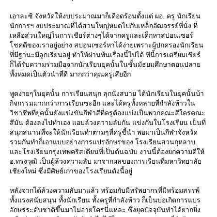
เอาละซิ จังหวัดให้งบประมาณมาก็เดือดร้อนตั้งแต่ ผอ. ครู นักเรียน
นักการฯ งบประมาณที่ได้ส่วนใหญ่หมดไปกับเหล็กอัฒจรรย์ที่นั่ง ที่
เหลือส่วนใหญ่ในการเชียร์ต่างๆได้จากครูและเด็กหาสปอนเซอร์
ชคดีของเราอยู่อย่าง สปอนเซอร์หาได้ง่ายเพราะผู้ปกครองนักเรียน
ที่มีฐานะมีลูกเรียนอยู่ ทำให้ผ่านพ้นเรื่องนี้ไปได้ ทีนี้การเตรียมเชียร์
ก็ได้รับความร่วมมือจากนักเรียนยุคนั้นในชั้นมัธยมศึกษาตอนปลา
ทั้งหมดเป็นตัวนำที่ดี มากกว่าคุณครูเสียอีก
พูดง่ายๆในยุคนั้น การเรียนสนุก ลุกนั่งสบาย ได้นักเรียนในยุคนั้นบ้า
กิจกรรมมากกว่าการเรียนซะอีก และได้ครูทั้งหลายที่กำลังห้าวใน
วิชาชีพที่ยุคนั้นยังแข่งขันกีฬาสีที่ครูต้องแบ่งเป็นพวกคณะสีใครคณะ
สีมัน ต้องลงไปทำเอง แอบล้วงความลับกัน แข่งกันในโรงเรียน เป็นที่
สนุกสนานที่จะให้นักเรียนทำตามๆที่ครูชี้นำ พอมาเป็นกีฬาจังหวัด
รวมกันทำก็เอาแบบอย่างการแปรอักษรของ โรงเรียนสวนกุหลาบ
ละโรงเรียนกรุงเทพคริสเตียนที่เป็นต้นฉบับ งานนี้ต้องยกความดีให้
อ.ทรงวุฒิ เป็นผู้ล้วงความลับ มาจากผลของการเรียนที่มหาวิทยาลั
เชียงใหม่ ซึ่งมีศิษย์เก่าของโรงเรียนดังนี้อยู่
หลังจากได้ล้วงความลับมาแล้ว พร้อมกับมีทรัพยากรที่มีพร้อมสรรพ์
ทั้งแรงสนับสนุน ทั้งนักเรียน ทั้งครูที่กำลังห้าว ก็เป็นบ่อเกิดการแปร
อักษรระดับชาติขึ้นมาไม่อายใครนี่แหละ ซึ่งยุคปัจจุบันทำได้ยากยิ่ง