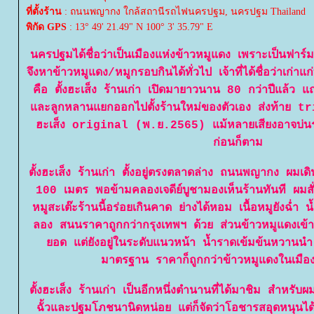
ที่ตั้งร้าน
: ถนนพญากง ใกล้สถานีรถไฟนครปฐม, นครปฐม Thailand
พิกัด GPS
: 13° 49' 21.49" N 100° 3' 35.79" E
นครปฐมได้ชื่อว่าเป็นเมืองแห่งข้าวหมูแดง เพราะเป็นฟา
จึงหาข้าวหมูแดง/หมูกรอบกินได้ทั่วไป เจ้าที่ได้ชื่อว่าเก่าแก
คือ ตั้งฮะเส็ง ร้านเก่า เปิดมายาวนาน 80 กว่าปีแล้ว แถม
ละลูกหลานแยกออกไปตั้งร้านใหม่ของตัวเอง ส่งท้าย tr
ฮะเส็ง original (พ.ย.2565) แม้หลายเสียงอาจบ่
ก่อนก็ตาม
ตั้งฮะเส็ง ร้านเก่า ตั้งอยู่ตรงตลาดล่าง ถนนพญากง ผม
100 เมตร พอข้ามคลองเจดีย์บูชามองเห็นร้านทันที ผมสั
หมูสะเต๊ะร้านนี้อร่อยเกินคาด ย่างได้หอม เนื้อหมูยังฉ่ำ 
ลอง สนนราคาถูกกว่ากรุงเทพฯ ด้วย ส่วนข้าวหมูแดงเข้าขั
อด แต่ยังอยู่ในระดับแนวหน้า น้ำราดเข้มข้นหวานน
มาตรฐาน ราคาก็ถูกกว่าข้าวหมูแดงในเมือง
ตั้งฮะเส็ง ร้านเก่า เป็นอีกหนึ่งตำนานที่ได้มาชิม สำหรั
ฉั้วและปฐมโภชนานิดหน่อย แต่ก็จัดว่าโอชารสอุดหนุนไ