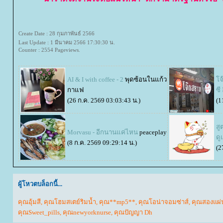
Create Date : 28 กุมภาพันธ์ 2566
Last Update : 1 มีนาคม 2566 17:30:30 น.
Counter : 2554 Pageviews.
AI & I with coffee - 2
พุดซ้อนในแก้ว
จ๊
กาแฟ
ซี
(26 ก.ค. 2569 03:03:43 น.)
(1
สู
Morvasu - อีกนานแค่ไหน
peaceplay
ดู
(8 ก.ค. 2569 09:29:14 น.)
(2
ผู้โหวตบล็อกนี้...
คุณอุ้มสี
,
คุณโฮมสเตย์ริมน้ำ
,
คุณ**mp5**
,
คุณโอน่าจอมซ่าส์
,
คุณสองแผ่
คุณSweet_pills
,
คุณnewyorknurse
,
คุณปัญญา Dh