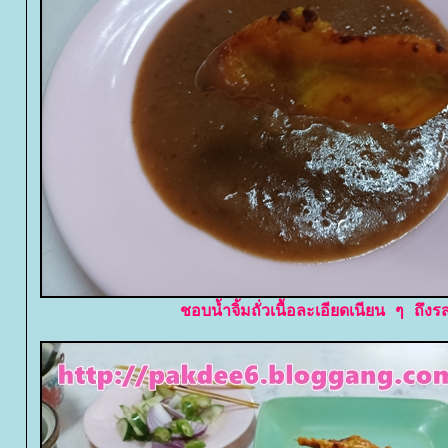
ชอบน้ำจิ้มถั่วเนื้อละเอียดเนียน ๆ ถึงร