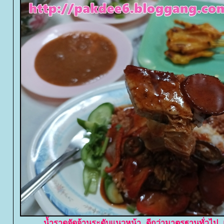
น้ำราดจัดจ้านระดับแนวหน้า ดีกว่ามาตรฐานทั่วไป แม