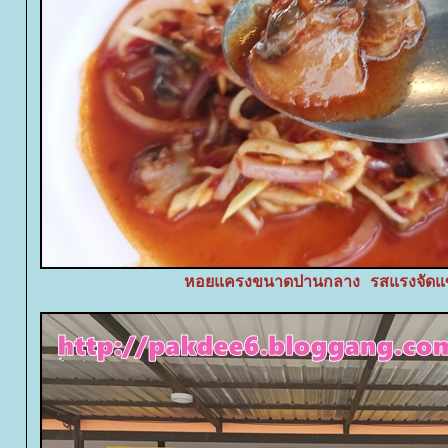
หอยแครงขนาดปานกลาง รสแรงจัดแ