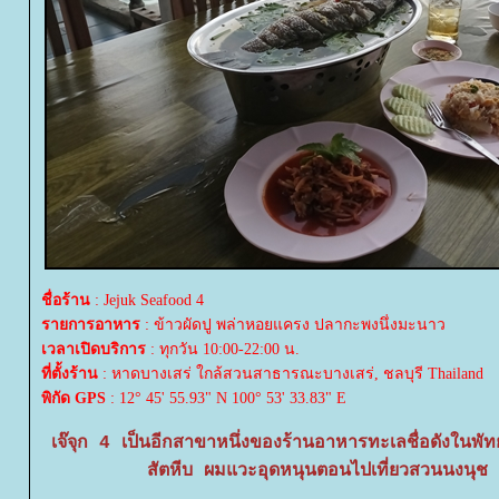
ชื่อร้าน
: Jejuk Seafood 4
รายการอาหาร
: ข้าวผัดปู พล่าหอยแครง ปลากะพงนึ่งมะนาว
เวลาเปิดบริการ
: ทุกวัน 10:00-22:00 น.
ที่ตั้งร้าน
: หาดบางเสร่ ใกล้สวนสาธารณะบางเสร่, ชลบุรี Thailand
พิกัด GPS
: 12° 45' 55.93" N 100° 53' 33.83" E
เจ๊จุก 4 เป็นอีกสาขาหนึ่งของร้านอาหารทะเลชื่อดังในพัทย
สัตหีบ ผมแวะอุดหนุนตอนไปเที่ยวสวนนงนุ