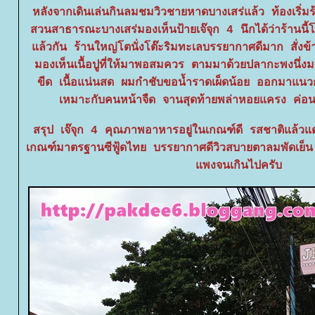
หลังจากเดินเล่นกินลมชมวิวชายหาดบางเสร่แล้ว ท้องเริ่มร้
สวนสาธารณะบางเสร่มองเห็นป้ายเจ๊จุก 4 นึกได้ว่าร้านนี้โด่งด
ล้วกัน ร้านใหญ่โตนั่งโต๊ะริมทะเลบรรยากาศดีมาก สั่งข้
มองเห็นเนื้อปูที่ให้มาพอสมควร ตามมาด้วยปลากะพงนึ่ง
ขีด เนื้อแน่นสด ผมกำชับขอน้ำราดเผ็ดน้อย ออกมาแนว
เหมาะกับคนหน้าจืด จานสุดท้ายพล่าหอยแครง ค่อนข
สรุป เจ๊จุก 4 คุณภาพอาหารอยู่ในเกณฑ์ดี รสชาติแล้วแต่ล
เกณฑ์มาตรฐานซีฟู้ดไทย บรรยากาศดีวิวสบายตาลมพัดเย
พงจนเกินไปครับ