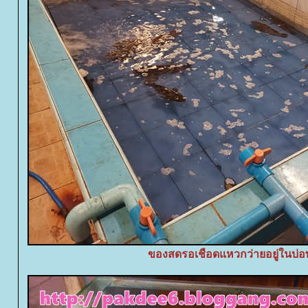
ของสดรอเชือดแหวกว่ายอยู่ในบ่อ