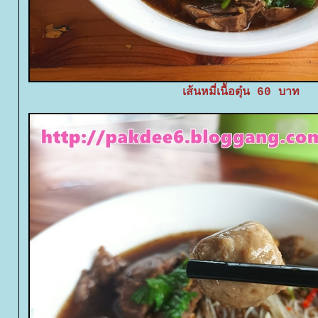
เส้นหมี่เนื้อตุ๋น 60 บาท