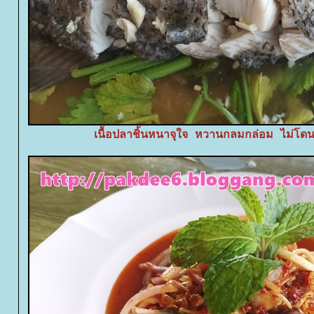
เนื้อปลาชิ้นหนาจุใจ หวานกลมกล่อม ไม่โด