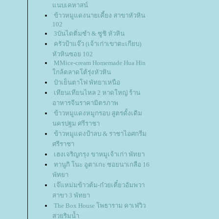
นบเคหาสน์
ข้าวหมูแดงนายเคี้ยง สาขาหัวหิน
102
3บันไดติ่มซำ & ซูชิ หัวหิน
ครัวป้าแจ๊ว (เจ้าเก่าเขาตะเกียบ)
หัวหินซอย 102
MMice-cream Homemade Hua Hin
กล้ตลาดโต้รุ่งหัวหิน
ป๋าเย็นตาโฟ พัทยาเหนือ
เทียนเทียนไหล 2 หาดใหญ่ ร้าน
อาหารจีนราคามิตรภาพ
ข้าวหมูแดงหมูกรอบ สูตรดั้งเดิม
นครปฐม ศรีราชา
ข้าวหมูแดงป้าลบ & ราชาไอศกรีม
ศรีราชา
เฮงเจริญกรุง ขาหมูเจ้าเก่า พัทยา
ทานูกิ โนะ อูตาเกะ ซอยนาเกลือ 16
พัทยา
เจ๊แหม่มข้าวต้ม-ก๋วยเตี๋ยวอัมพวา
สาขา 3 พัทยา
The Box House โพธาราม คาเฟ่วิว
สวยริมน้ำ