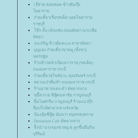
เจ๊สาย หอยทอด-ข้าวต้มกุ๊
พธาราม
ก๋วยเตี๋ยวเรือรสเด็ด บอยโพธาราม
ราชบุรี
จ๊ก-จั๊บ-เล้งแซ่บ ถนนพัทยา-นาเกลือ
พัทยา
จงเจริญ ข้าวต้มทะเล สาขาพัทยา
บุญเฮง ก๋วยเตี๋ยวขาหมู (ทั้งขา)
นครปฐม
ร้านข้าวหน้าเป็ดเยาวราข (รสเด็ด)
ถนนมหาราช กระบี่
ก๋วยเตี๋ยวสุโขทัย by คุณจันทร์ กระบี่
หยวนเป่าติ่มซำ ถนนมหาราช กระบี่
ร้านอาหารแดง-ดำ พัทยากลาง
ขยี้สาก & ซีฟู้ดมหาชัย กาญจนบุรี
ิ้มไอศกรีม กาญจนบุรี ร้านแนวกุ๊ก
ช็อปใกล้ศาลากลางจังหวัด
น้องอุ้มซีฟู้ด อัมพวา สมุทรสงคราม
Durianism Cafe พัทยากลาง
จิ้งนำ นางรองขาหมู & ลูกชิ้นยืนกิน
บุรีรัมย์