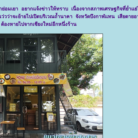
คาย่อมเยา อยากแจ้งข่าวให้ทราบ เนื่องจากสภาพเศรษฐกิจที่ย่ำแย่
 แว่วว่าจะย้ายไปเปิดบริเวณถ้ำนาคา จังหวัดบึงกาฬแทน เสียดาย
ต้องหายไปจากเชียงใหม่อีกหนึ่งร้าน