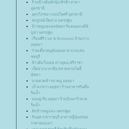
ร้านข้าวต้มผักบุ้งเหิรฟ้า สาขา
อุดรธานี
อุดรโภชนา ถนนโพศรี อุดรธานี
สมบูรณ์เป็ดย่าง นครปฐม
ข้าวหมูแดงหงษ์หยก ริมคลองเจดีย์
บูชา นครปฐม
เรือนศิริ Cafe & Restaurant บ้านเกาะ
อยุธยา
ก๋วยเตี๋ยวหมูตุ๋นคุณยาย บางแสน
ชลบุรี
ข้าวต้มใบเตย อ่าวอุดม ศรีราชา
เป็ดย่างนาเกลือ ตลาดลานโพธิ์
พัทยา
นายฮวดข้าวขาหมู อยุธยา
เถ้าแก่ลาว อยุธยา ร้านอาหารกินดื่ม
ริมน้ำ
มองดูเรือ อยุธยา ร้านกุ้งเผาวิวสว
ริมน้ำ
ส้มข้าวหมูแดง นครปฐม
กินจุคาเฟ่ ราชบุรี อาหารญี่ปุ่นอร่อ
ราคาย่อมเยา