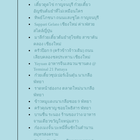
เตี๋ยวดูดไข่ กาญจนบุรี ก๋วยเตี๋ยว
อัญชันต้มยำที่ไม่เหมือนใคร
ทิพย์โภชนา ถนนแสงชูโต กาญจนบุรี
Sappari Gelato เชียงใหม่ ค่าเฟ่สว
สไตล์ญี่ปุ่น
มาลีก๋วยเตี๋ยวต้มยำสุโขทัย สาขาคัน
คลอง เชียงใหม่
ครัวป๊อก 9 (ครัวข้าวจ้าวเดิม) ถนน
เลียบคลองชลประทาน เชียงใหม่
Yayuan อาหารจีนเสฉวน/ชานตง @
Terminal 21 Pattaya
ก๋วยเตี๋ยวซุปเปอร์เอ็นตุ๋น นาเกลือ
พัทยา
ราดหน้าฮ่องกง ตลาดใหม่นาเกลือ
พัทยา
ข้าวหมูแดงนาเกลือซอย 9 พัทยา
ครัวคุณชาญ ซอยโพธิสาร พัทยา
บานชื่น ระนอง ร้านของว่าง/อาหาร
จานเดียวขวัญใจหนุ่มสาว
ก๋องเมงจั้น บะหมี่ลิ้นชักในตำนาน
สมุทรสงคราม