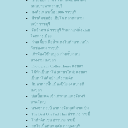
เดอะบอส ราดรี ร้านกินดื่มฟังเพลง
ถนนบายพาสราชบุรี
ชงต้งเหลาเนื้อ 1986 ราชบุรี
ข้าวต้มซุ่ยฮ้อ เฮียโต ตลาดสนาม
หญ้า ราชบุรี
จันจ้าคาเฟ่ ราชบุรี ร้านกาแฟนั่ง chill
จกลางเมือง
ก๋วยเตี๋ยวเนื้อน้ำแดงในตำนาน หน้า
วัดช่องลม ราชบุรี
เก้าห้องโจ๊กหมู & ก๋วยจั๊บ ถนน
นางงาม สงขลา
Photograph Coffee House สงขลา
ต้ฟ้าเย็นตาโฟ (สาขาใหม่) สงขลา
เย็นตาโฟต้มยำแห้งรสเด็ด
ชิมอาหารพื้นเมืองปีนัง @ สบายดี
สงขลา
ปอเปี๊ยะสด เจ้าเก่าถนนแสงจันทร์
หาดใหญ่
หรงจา กระบี่ อาหารจีนมุสลิมรสเข้ม
The Best One Pad Thai อ่าวนาง กระบี่
กดำคิทเช่น อ่าวนาง กระบี่
สุดใจเนื้อตุ๋นหมูตุ๋น กาญจนบุรี