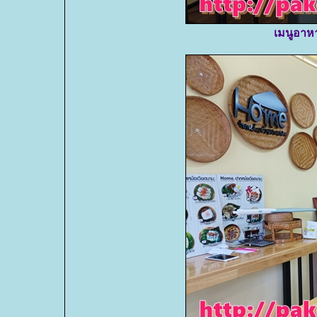
เมนูอาห