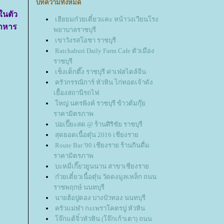
บทความทั้งหมด
ในตัว
เฮียยมก๋วยเตี๋ยวแคะ หน้าวงเวียนโรง
อาหาร
พยาบาลราชบุรี
เขาวังรสโอชา ราชบุรี
Ratchaburi Daily Farm Cafe ตัวเมือง
ราชบุรี
เช็งเต็กตึ๊ง ราชบุรี ค่าเฟ่สไตล์จีน
ครัวกรรณิการ์ หัวหิน ไก่ทอดเจ้าดัง
เยื้องสถานีรถไฟ
หญ่ นครพิงค์ ราชบุรี ข้าวต้มกุ๊
ราคามิตรภาพ
ปอเปี๊ยะสด @ ร้านศิริชัย ราชบุรี
สุดยอดเนื้อตุ๋น 2016 เชียงรา
Route Bar '90 เชียงราย ร้านกินดื่ม
ราคามิตรภาพ
บะหมี่เกี๊ยวยูนนาน สาขาเชียงรา
ก๋วยเตี๋ยวเนื้อตุ๋น วัดดงมูลเหล็ก ถนน
ราชพฤกษ์ นนทบุรี
นายฮ้อปูดอง บางบัวทอง นนทบุรี
ครัวแม่ฬา กะเพราโคตรปู หัวหิน
จ๊กแต้จิ๋วหัวหิน (โจ๊กเก้าเตา) ถนน