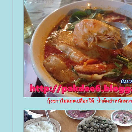
กุ้งขาวไม่แกะเปลือกให้ น้ำต้มยำหนักห