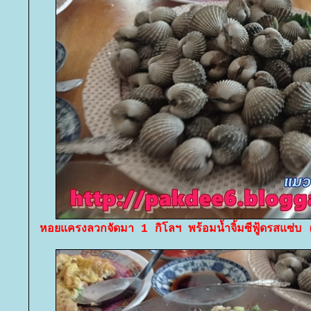
หอยแครงลวกจัดมา 1 กิโลฯ พร้อมน้ำจิ้มซีฟู้ดรสแซ่