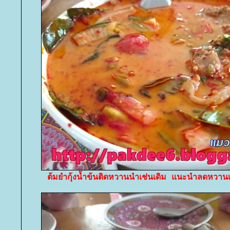
ต้มยำกุ้งน้ำข้นติดหวานนำเช่นเดิม แนะนำลดหวานเพิ