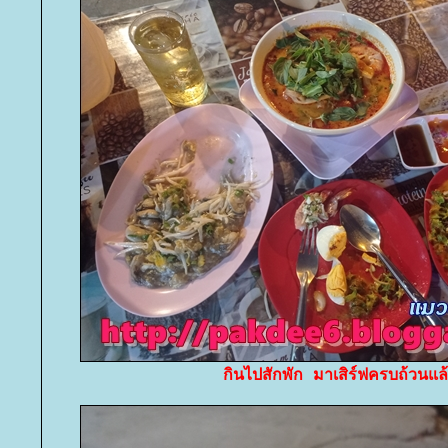
กินไปสักพัก มาเสิร์ฟครบถ้วนแล