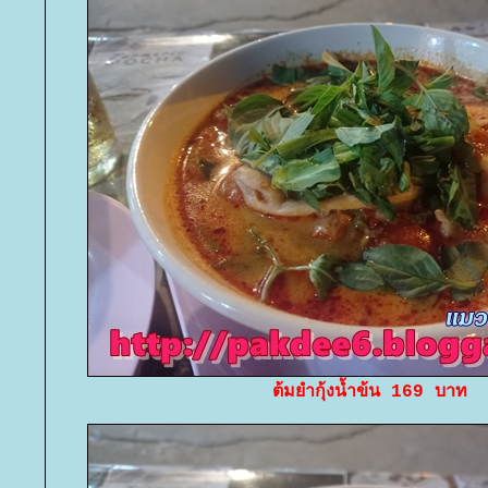
ต้มยำกุ้งน้ำข้น 169 บาท