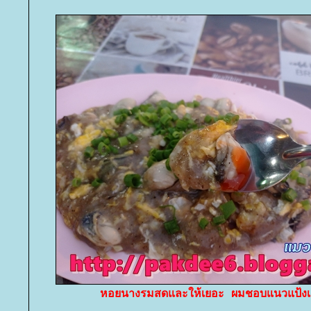
หอยนางรมสดและให้เยอะ ผมชอบแนวแป้งเ