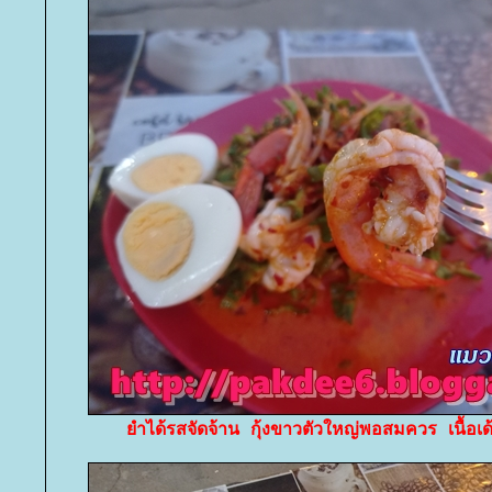
ำได้รสจัดจ้าน กุ้งขาวตัวใหญ่พอสมควร เนื้อเ