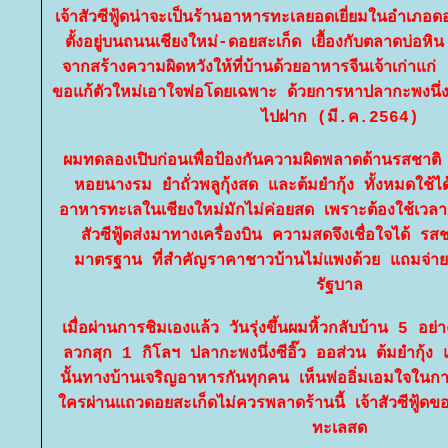
เจ้าสัวซีฟู้ดน่าจะเป็นร้านอาหารทะเลยอดเยี่ยมในอำเภอดอ
ตั้งอยู่บนถนนเชียงใหม่-ดอยสะเก็ด เยื้องกับตลาดบ่อห
จากสร้างความผิดหวังให้ที่บ้านด้วยอาหารจีนเจ้าเก่าแก่
ขอแก้ตัวใหม่เอาใจพ่อโดยเฉพาะ ด้วยการหาปลากะพงนึ่งซ
ไปฝาก (มี.ค.2564)
ผมทดลองเปิบก่อนเพื่อป้องกันความผิดพลาดด้านรสชาติ
หอยนางรม ยำถั่วพลูกุ้งสด และต้มยำกุ้ง ทั้งหมดใช้
อาหารทะเลในเชียงใหม่มักไม่ค่อยสด เพราะต้องใช้เวลา
สัวซีฟู้ดส่งมาทางเครื่องบิน ความสดจึงเชื่อใจได้ รสช
มาตรฐาน ที่สำคัญราคาชาวบ้านไม่แพงด้วย แถมจ่าย
รัฐบาล
เมื่อผ่านการชิมเองแล้ว วันรุ่งขึ้นผมหิ้วกลับบ้าน 5 
ลวกสุก 1 กิโลฯ ปลากะพงนึ่งซีอิ๊ว ออส่วน ต้มยำกุ้ง และ
นั้นทางบ้านเจริญอาหารกันทุกคน เห็นพ่ออิ่มเอมใจในก
ครผ่านแถวดอยสะเก็ดไม่ควรพลาดร้านนี้ เจ้าสัวซีฟู้ดขอ
ทะเลสด