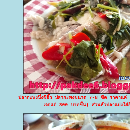
ปลากะพงนึ่งซีอิ๊ว ปลากะพงขนาด 7-8 ขีด ราคาแค่
เจอแต่ 300 บาทขึ้น) ส่วนหัวปลาแบ่งใส่อ