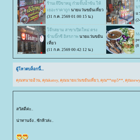
ร้
ร้านเจ๊บีขาหมู ก๋วยจั๊บน้ำข้น ให้
บา
เยอะราคาถูก
นายแว่นขยันเที่ยว
ว่
(31 ก.ค. 2569 01:00:15 น.)
(2
จ๊กสยาม สาขาเปิดใหม่ ตรง
Mo
ข้ามบิ๊กซี อิสรภาพ
นายแว่นขยัน
pe
เที่ยว
(8
(11 ก.ค. 2569 00:42:12 น.)
ผู้โหวตบล็อกนี้...
คุณทนายอ้วน
,
คุณkatoy
,
คุณนายแว่นขยันเที่ยว
,
คุณ**mp5**
,
คุณnewy
สวัสดีค่ะ..
น่าทานจัง...ชักหิวล่ะ..