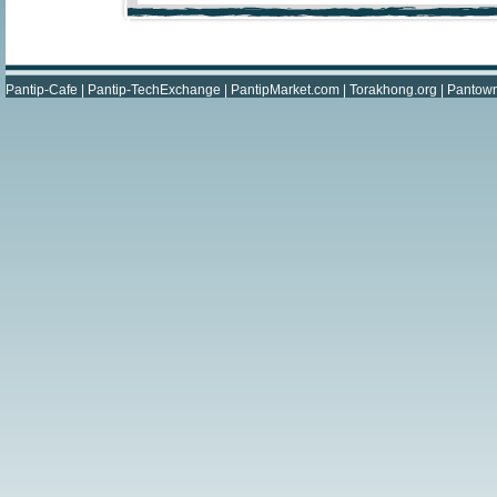
Pantip-Cafe
|
Pantip-TechExchange
|
PantipMarket.com
|
Torakhong.org
|
Pantow