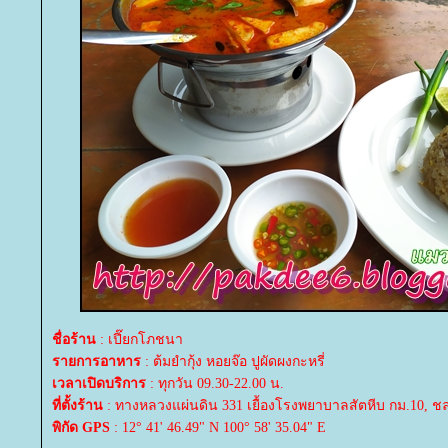
ชื่อร้าน
: เปี๊ยกโภชนา
รายการอาหาร
: ต้มยำกุ้ง หอยจ๊อ ปูผัดผงกะหรี่
เวลาเปิดบริการ
: ทุกวัน 09.30-22.00 น.
ที่ตั้งร้าน
: ทางหลวงแผ่นดิน 331 เยื้องโรงพยาบาลสัตหีบ กม.10, ชลบ
พิกัด GPS
: 12° 41' 46.49" N 100° 58' 35.04" E