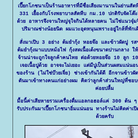
เปี๊ยกโภชนาเป็นร้านอาหารที่มีชื่อเสียงมานานในย่านสัต
331 เยื้องกับโรงพยาบาลสัตหีบ กม.10 ปกติรับจัดโต๊ะ
ด้วย อาหารจึงจานใหญ่จุใจกินได้หลายคน ไม่ใช่แนวจุ๋มจ
ปริมาณช่างน้อยนิด ผมแวะอุดหนุนเพราะอยู่ใกล้ที่พั
สั่งมาเปิบ 3 อย่าง ต้มยำกุ้ง หอยจ๊อ และข้าวผัดปู รสช
ต้มยำกุ้งมาแบบหม้อไฟ กุ้งสดเนื้อเด้งขนาดปานกลาง ให้
จ้านน่าจะถูกใจลูกค้าคนไทย ต่อด้วยหอยจ๊อ 10 ลูก 1
เจอเนื้อปูด้วย อาจจะไม่เยอะ แต่มีปูเป็นส่วนผสมแน่นอน
ของร้าน (ไม่ใช่บ๊วยเจี่ย) ช่างเข้ากันได้ดี อีกจานข้าว
ดันมาเข้าทางคนแก่อย่างผม คิดว่าลูกค้าส่วนใหญ่ที่ชอบ
ค่อยปลื้ม
มื้อนี้ค่าเสียหายรวมเครื่องดื่มแอลกอฮอล์แค่ 300 ต้น
รับประกันมาเปี๊ยกโภชนาอิ่มแน่นอน ทางร้านไม่คิดค่าเปิด
ด้วยครับ