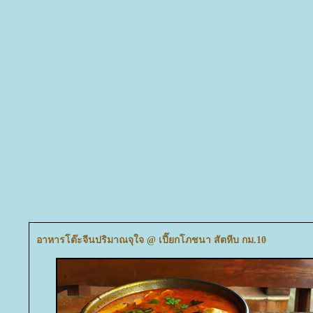
อาหารโต๊ะจีนปริมาณจุใจ @ เปี๊ยกโภชนา สัตหีบ กม.10