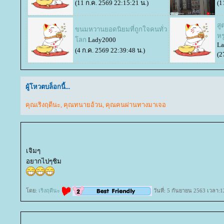
(11 ก.ค. 2569 22:15:21 น.)
(1
สู
ขนมหวานยอดนิยมที่ถูกใจคนทั่ว
หร
ลก
Lady2000
La
(4 ก.ค. 2569 22:39:48 น.)
(2
ผู้โหวตบล็อกนี้...
คุณเริงฤดีนะ
,
คุณทนายอ้วน
,
คุณคนผ่านทางมาเจอ
เจิมๆ
อยากไปๆชิม
ดย:
เริงฤดีนะ
วันที่: 5 กันยายน 2563 เวลา:1