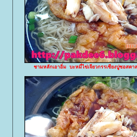
ชามหลักเอาอิ่ม บะหมี่ไข่เจียวกรรเชียงปูซอ