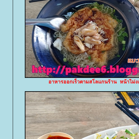
อาหารออกเร็วตามสโลแกนร้าน หน้าไม่ง