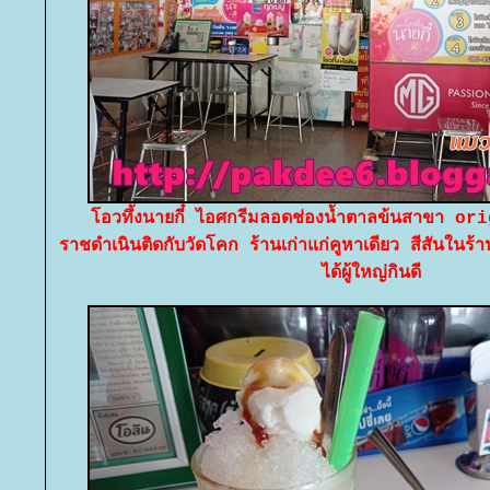
อวทึ้งนายกี๋ ไอศกรีมลอดช่องน้ำตาลข้นสาขา ori
ราชดำเนินติดกับวัดโคก ร้านเก่าแก่คูหาเดียว สีสันในร้า
ได้ผู้ใหญ่กินดี