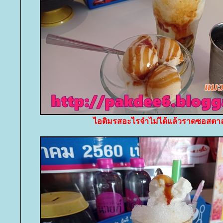
ไอติมรสอะไรจำไม่ได้แล้วราดซอสต