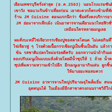
เยือนเพชรบุรีครั่งล่าสุด (ธ.ค.2563) นอนโรงแรมซันฝั
เขาวัง ขอแวะกินข้าวเที่ยงก่อน เอาสะดวกก็ตรงข้ามที่
ร้าน JM Cuisine ตอนแรกนึกว่า ชื่อฝรั่งคงบริการอ
JM ย่อมาจากเจ๊กเม้ง เน้นอาหารจานเดียวแนวไทยฟิวชั่น
เหมือนใครหลายเมนูเล
ผมสั่งบะหมี่ไข่เจียวกรรเชียงปูซอสตาลโตนด ไม่เคยกินท
ไข่เจียวฟู ๆ โรยด้วยเนื้อกรรเชียงปูเป็นชิ้นเป็นอัน แ
ข้น รสชาติแปลกใหม่อร่อยดีครับ ออกหวานนำถ้ากินเ
ลองปรับเมนูเป็นแบบแห้งด้วยโดยมีน้ำซุปให้ 1 ถ้วย น้
ซุปเพิ่มความหวานเข้าไปอีก อีกเมนูเอามากินเล่น ลูกชิ้
ห้มาเยอะพอสมควร
JM Cuisine อาหารจานใหญ่ปริมาณจุใจเต็มอิ่ม สน
อุดหนุนได้ ในเมืองมีอีกสาขาตรงถนนราชวิถีใกล