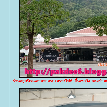
ร้านอยู่บริเวณลานจอดรถรถรางไฟฟ้าขึ้นเขาวัง ตรงข้ามก