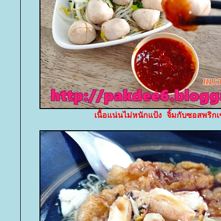
เนื้อแน่นไม่หนักแป้ง จิ้มกับซอสพริกเ