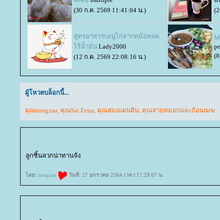
(30 ก.ค. 2569 11:41:04 น.)
(2
สูตรอาหารเมนูไก่จากหม้อทอด
M
ไร้น้ำมัน
Lady2000
p
(8
(12 ก.ค. 2569 22:08:16 น.)
ผู้โหวตบล็อกนี้...
คุณzungzaa
,
คุณSai Eeuu
,
คุณสองแผ่นดิน
,
คุณสายหมอกและก้อนเมฆ
ลูกชิ้นลวกน่าทานจัง
ดย:
zungzaa
วันที่: 27 มกราคม 2564 เวลา:17:29:07 น.