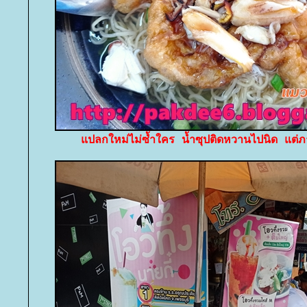
ปลกใหม่ไม่ซ้ำใคร น้ำซุปติดหวานไปนิด แต่ภ