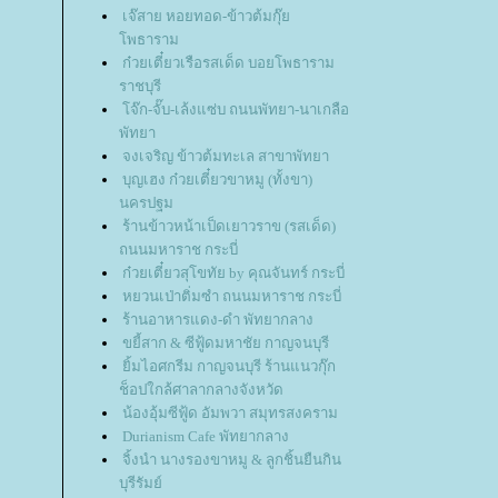
เจ๊สาย หอยทอด-ข้าวต้มกุ๊
พธาราม
ก๋วยเตี๋ยวเรือรสเด็ด บอยโพธาราม
ราชบุรี
จ๊ก-จั๊บ-เล้งแซ่บ ถนนพัทยา-นาเกลือ
พัทยา
จงเจริญ ข้าวต้มทะเล สาขาพัทยา
บุญเฮง ก๋วยเตี๋ยวขาหมู (ทั้งขา)
นครปฐม
ร้านข้าวหน้าเป็ดเยาวราข (รสเด็ด)
ถนนมหาราช กระบี่
ก๋วยเตี๋ยวสุโขทัย by คุณจันทร์ กระบี่
หยวนเป่าติ่มซำ ถนนมหาราช กระบี่
ร้านอาหารแดง-ดำ พัทยากลาง
ขยี้สาก & ซีฟู้ดมหาชัย กาญจนบุรี
ิ้มไอศกรีม กาญจนบุรี ร้านแนวกุ๊ก
ช็อปใกล้ศาลากลางจังหวัด
น้องอุ้มซีฟู้ด อัมพวา สมุทรสงคราม
Durianism Cafe พัทยากลาง
จิ้งนำ นางรองขาหมู & ลูกชิ้นยืนกิน
บุรีรัมย์