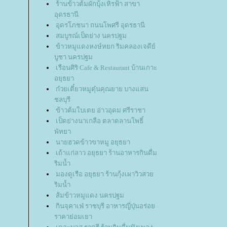
ร้านข้าวต้มผักบุ้งเหิรฟ้า สาขา
อุดรธานี
อุดรโภชนา ถนนโพศรี อุดรธานี
สมบูรณ์เป็ดย่าง นครปฐม
ข้าวหมูแดงหงษ์หยก ริมคลองเจดีย์
บูชา นครปฐม
เรือนศิริ Cafe & Restaurant บ้านเกาะ
อยุธยา
ก๋วยเตี๋ยวหมูตุ๋นคุณยาย บางแสน
ชลบุรี
ข้าวต้มใบเตย อ่าวอุดม ศรีราชา
เป็ดย่างนาเกลือ ตลาดลานโพธิ์
พัทยา
นายฮวดข้าวขาหมู อยุธยา
เถ้าแก่ลาว อยุธยา ร้านอาหารกินดื่ม
ริมน้ำ
มองดูเรือ อยุธยา ร้านกุ้งเผาวิวสว
ริมน้ำ
ส้มข้าวหมูแดง นครปฐม
กินจุคาเฟ่ ราชบุรี อาหารญี่ปุ่นอร่อ
ราคาย่อมเยา