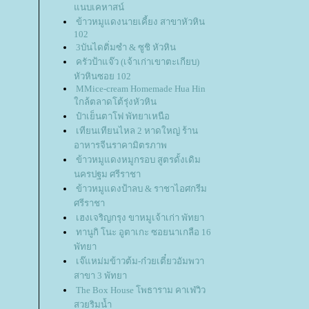
นบเคหาสน์
ข้าวหมูแดงนายเคี้ยง สาขาหัวหิน
102
3บันไดติ่มซำ & ซูชิ หัวหิน
ครัวป้าแจ๊ว (เจ้าเก่าเขาตะเกียบ)
หัวหินซอย 102
MMice-cream Homemade Hua Hin
กล้ตลาดโต้รุ่งหัวหิน
ป๋าเย็นตาโฟ พัทยาเหนือ
เทียนเทียนไหล 2 หาดใหญ่ ร้าน
อาหารจีนราคามิตรภาพ
ข้าวหมูแดงหมูกรอบ สูตรดั้งเดิม
นครปฐม ศรีราชา
ข้าวหมูแดงป้าลบ & ราชาไอศกรีม
ศรีราชา
เฮงเจริญกรุง ขาหมูเจ้าเก่า พัทยา
ทานูกิ โนะ อูตาเกะ ซอยนาเกลือ 16
พัทยา
เจ๊แหม่มข้าวต้ม-ก๋วยเตี๋ยวอัมพวา
สาขา 3 พัทยา
The Box House โพธาราม คาเฟ่วิว
สวยริมน้ำ