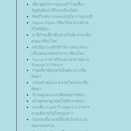
เตี๋ยวดูดไข่ กาญจนบุรี ก๋วยเตี๋ยว
อัญชันต้มยำที่ไม่เหมือนใคร
ทิพย์โภชนา ถนนแสงชูโต กาญจนบุรี
Sappari Gelato เชียงใหม่ ค่าเฟ่สว
สไตล์ญี่ปุ่น
มาลีก๋วยเตี๋ยวต้มยำสุโขทัย สาขาคัน
คลอง เชียงใหม่
ครัวป๊อก 9 (ครัวข้าวจ้าวเดิม) ถนน
เลียบคลองชลประทาน เชียงใหม่
Yayuan อาหารจีนเสฉวน/ชานตง @
Terminal 21 Pattaya
ก๋วยเตี๋ยวซุปเปอร์เอ็นตุ๋น นาเกลือ
พัทยา
ราดหน้าฮ่องกง ตลาดใหม่นาเกลือ
พัทยา
ข้าวหมูแดงนาเกลือซอย 9 พัทยา
ครัวคุณชาญ ซอยโพธิสาร พัทยา
บานชื่น ระนอง ร้านของว่าง/อาหาร
จานเดียวขวัญใจหนุ่มสาว
ก๋องเมงจั้น บะหมี่ลิ้นชักในตำนาน
สมุทรสงคราม