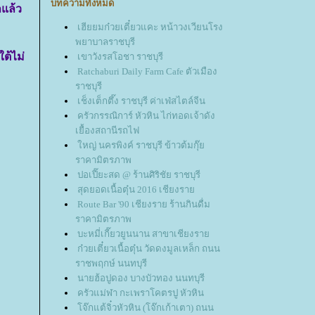
บทความทั้งหมด
ลแล้ว
เฮียยมก๋วยเตี๋ยวแคะ หน้าวงเวียนโรง
พยาบาลราชบุรี
ต้ไม่
เขาวังรสโอชา ราชบุรี
Ratchaburi Daily Farm Cafe ตัวเมือง
ราชบุรี
เช็งเต็กตึ๊ง ราชบุรี ค่าเฟ่สไตล์จีน
ครัวกรรณิการ์ หัวหิน ไก่ทอดเจ้าดัง
เยื้องสถานีรถไฟ
หญ่ นครพิงค์ ราชบุรี ข้าวต้มกุ๊
ราคามิตรภาพ
ปอเปี๊ยะสด @ ร้านศิริชัย ราชบุรี
สุดยอดเนื้อตุ๋น 2016 เชียงรา
Route Bar '90 เชียงราย ร้านกินดื่ม
ราคามิตรภาพ
บะหมี่เกี๊ยวยูนนาน สาขาเชียงรา
ก๋วยเตี๋ยวเนื้อตุ๋น วัดดงมูลเหล็ก ถนน
ราชพฤกษ์ นนทบุรี
นายฮ้อปูดอง บางบัวทอง นนทบุรี
ครัวแม่ฬา กะเพราโคตรปู หัวหิน
จ๊กแต้จิ๋วหัวหิน (โจ๊กเก้าเตา) ถนน