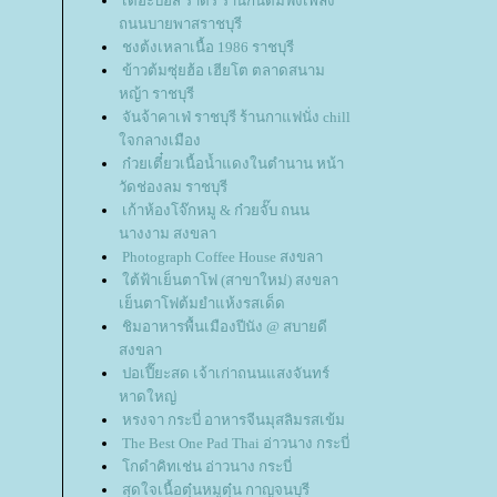
เดอะบอส ราดรี ร้านกินดื่มฟังเพลง
ถนนบายพาสราชบุรี
ชงต้งเหลาเนื้อ 1986 ราชบุรี
ข้าวต้มซุ่ยฮ้อ เฮียโต ตลาดสนาม
หญ้า ราชบุรี
จันจ้าคาเฟ่ ราชบุรี ร้านกาแฟนั่ง chill
จกลางเมือง
ก๋วยเตี๋ยวเนื้อน้ำแดงในตำนาน หน้า
วัดช่องลม ราชบุรี
เก้าห้องโจ๊กหมู & ก๋วยจั๊บ ถนน
นางงาม สงขลา
Photograph Coffee House สงขลา
ต้ฟ้าเย็นตาโฟ (สาขาใหม่) สงขลา
เย็นตาโฟต้มยำแห้งรสเด็ด
ชิมอาหารพื้นเมืองปีนัง @ สบายดี
สงขลา
ปอเปี๊ยะสด เจ้าเก่าถนนแสงจันทร์
หาดใหญ่
หรงจา กระบี่ อาหารจีนมุสลิมรสเข้ม
The Best One Pad Thai อ่าวนาง กระบี่
กดำคิทเช่น อ่าวนาง กระบี่
สุดใจเนื้อตุ๋นหมูตุ๋น กาญจนบุรี