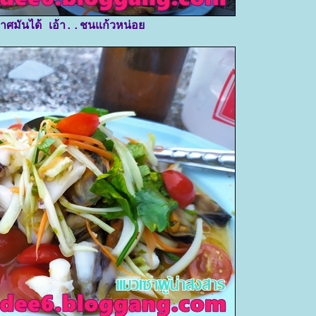
าศมันได้ เอ้า..ชนแก้วหน่อ