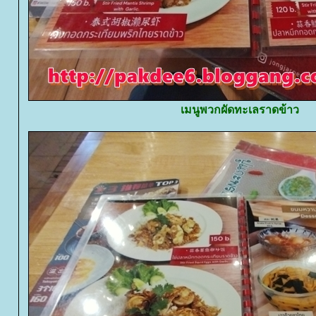
เมนูพวกผัดทะเลราดข้าว