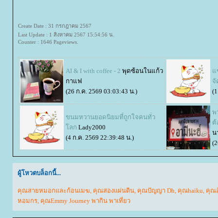
Create Date : 31 กรกฎาคม 2567
Last Update : 1 สิงหาคม 2567 15:54:56 น.
Counter : 1646 Pageviews.
AI & I with coffee - 2
พุดซ้อนในแก้ว
ซ
กาแฟ
จั
(26 ก.ค. 2569 03:03:43 น.)
(1
พ
ขนมหวานยอดนิยมที่ถูกใจคนทั่ว
ต้
ลก
Lady2000
น
(4 ก.ค. 2569 22:39:48 น.)
(2
ผู้โหวตบล็อกนี้...
คุณสายหมอกและก้อนเมฆ
,
คุณสองแผ่นดิน
,
คุณปัญญา Dh
,
คุณhaiku
,
คุณอ
หอมกร
,
คุณEmmy Journey พากิน พาเที่ยว