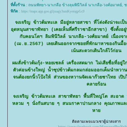
ที่ตั้งร้าน
: ถนนพัทยา-นาเกลือ ข้างลุมพินีวิลล์ นาเกลือ-วงศ์อมาตย์, ชล
พิกัด
:
https://maps.app.goo.gl/pzagy3umKyemgpGc9
จงเจริญ ข้าวต้มทะเล มีอยู่หลายสาขา ที่โด่งดังน่าจะ
อุดหนุนสาขาพัทยา (เคยเห็นที่ศรีราชาอีกสาขา) ซึ่งตั้งอ
กับคอนโดฯ ลิมพินีวิลล์ นาเกลือ-วงศ์อมาตย์ เนื่อง
(เม.ย.2567) เลยเดินออกจากซอยที่พักมาหาของกินมื้อค่
เน้นสะดวกเดินใกล้ไว้ก่อน
ผมสั่งข้าวต้มกุ้ง-หอยเชลล์ เครื่องสดมาก ไม่เสียชื่อที่อยู่
ตัวค่อนข้างใหญ่ น้ำซุปข้าวต้มกลมกล่อมออกเค็มนำหวา
จนต้องยกนิ้วโป้งให้ ส่วนของหวานจัดเฉาก๊วยชาไทย เปิ
คลายร้อน
จงเจริญ ข้าวต้มทะเล สาขาพัทยา พื้นที่ใหญ่โต สะอาด 
หลวม ๆ นั่งกันสบาย ๆ สนนราคาปานกลาง คุณภาพและ
หา
ติดตามเพจแมวเซาผู้น่าสงสาร
https://www.facebook.com/MaewseaPhuNaS