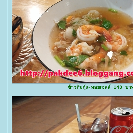
ข้าวต้มกุ้ง-หอยเชลล์ 140 บา