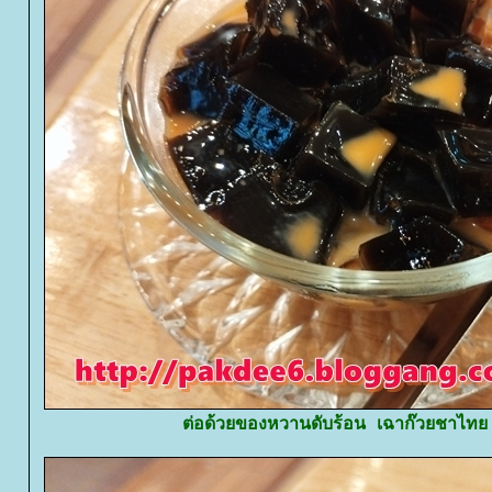
ต่อด้วยของหวานดับร้อน เฉาก๊วยชาไท