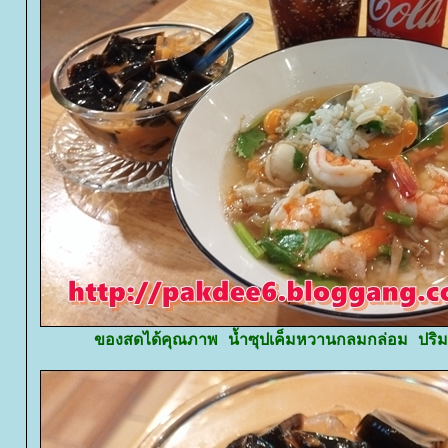
ของสดได้คุณภาพ น้ำซุปเค็มหวานกลมกล่อม ปร