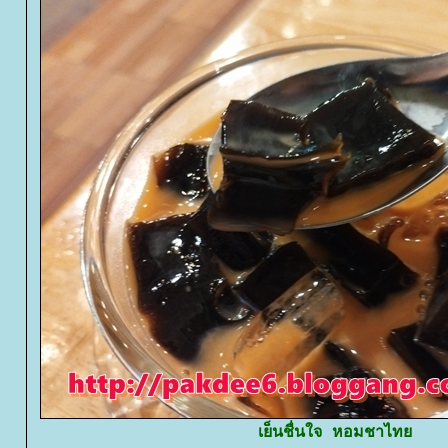
เย็นชื่นใจ หอมชาไท