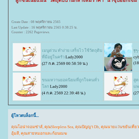
ลูกชิ้นเนื้อแน่น วัตถุดิบปานกลางสมราคา น้ำซุปออกเข้ม
Create Date : 08 พฤศจิกายน 2565
Last Update : 16 พฤศจิกายน 2565 0:38:25 น.
Counter : 2262 Pageviews.
เมนูด่วน ทำง่าย เสร็จไว ใช้วัตถุดิบ
รี
ที่มีอยู่ในครัว
Lady2000
cyb
(18
(27 ก.ค. 2569 00:58:59 น.)
ขนมหวานยอดนิยมที่ถูกใจคนทั่ว
สูต
ลก
Lady2000
พง
(4 ก.ค. 2569 22:39:48 น.)
(27
ผู้โหวตบล็อกนี้...
คุณโอน่าจอมซ่าส์
,
คุณSleepless Sea
,
คุณปัญญา Dh
,
คุณนายแว่นขยันเที่ยว
อุ้มสี
,
คุณสายหมอกและก้อนเมฆ