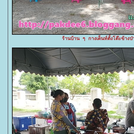
ร้านบ้าน ๆ กางเต็นท์ตั้งโต๊ะข้างป่