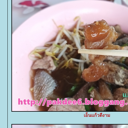
เอ็นแก้วดีงาม