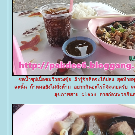
ซดน้ำซุปเนื้อชมวิวฮวงซุ้ย ถ้ารู้จักคิดจะได้ปลง สุดท้ายทุ
ฉะนั้น ถ้าหมอยังไม่สั่งห้าม อยากกินอะไรก็จัดเลยครับ 
สุขภาพสาย clean ตายก่อนพวกกิน