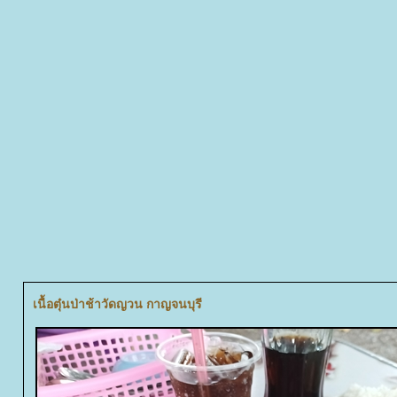
เนื้อตุ๋นป่าช้าวัดญวน กาญจนบุรี