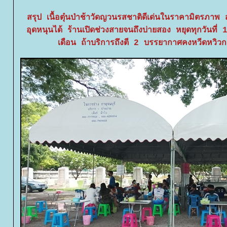
สรุป เนื้อตุ๋นป่าช้าวัดญวนรสชาติดีเด่นในราคามิตรภาพ 
อุดหนุนได้ ร้านเปิดช่วงสายจนถึงบ่ายสอง หยุดทุกวันท
เดือน ถ้าบริการถึงตี 2 บรรยากาศคงหวีดหวิวก