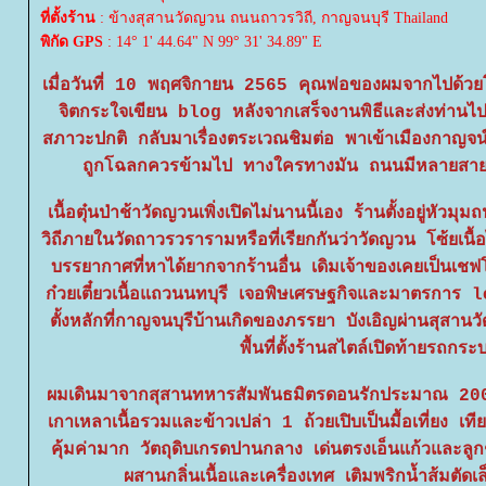
ที่ตั้งร้าน
: ข้างสุสานวัดญวน ถนนถาวรวิถี, กาญจนบุรี Thailand
พิกัด GPS
: 14° 1' 44.64" N 99° 31' 34.89" E
เมื่อวันที่ 10 พฤศจิกายน 2565 คุณพ่อของผมจากไปด้วยโ
จิตกระใจเขียน blog หลังจากเสร็จงานพิธีและส่งท่านไปสู่
สภาวะปกติ กลับมาเรื่องตระเวณชิมต่อ พาเข้าเมืองกาญจน์ล
ถูกโฉลกควรข้ามไป ทางใครทางมัน ถนนมีหลายสายแล
เนื้อตุ๋นป่าช้าวัดญวนเพิ่งเปิดไม่นานนี้เอง ร้านตั้งอยู่หั
วิถีภายในวัดถาวรวรารามหรือที่เรียกกันว่าวัดญวน โซ้ยเนื้
บรรยากาศที่หาได้ยากจากร้านอื่น เดิมเจ้าของเคยเป็นเช
ก๋วยเตี๋ยวเนื้อแถวนนทบุรี เจอพิษเศรษฐกิจและมาตรการ
ตั้งหลักที่กาญจนบุรีบ้านเกิดของภรรยา บังเอิญผ่านสุสา
พื้นที่ตั้งร้านสไตล์เปิดท้ายรถกระ
ผมเดินมาจากสุสานทหารสัมพันธมิตรดอนรักประมาณ 20
เกาเหลาเนื้อรวมและข้าวเปล่า 1 ถ้วยเปิบเป็นมื้อเที่ยง เท
คุ้มค่ามาก วัตถุดิบเกรดปานกลาง เด่นตรงเอ็นแก้วและลูกช
ผสานกลิ่นเนื้อและเครื่องเทศ เติมพริกน้ำส้มตัดเ