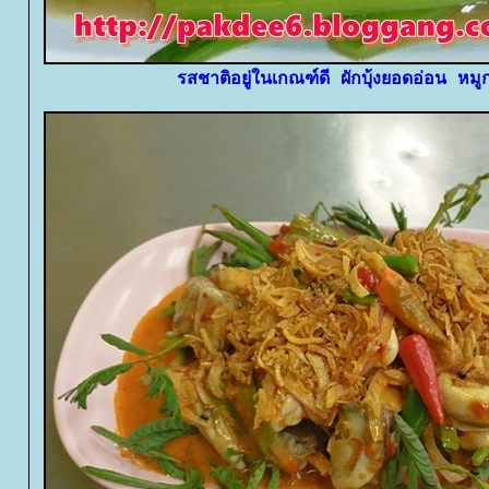
รสชาติอยู่ในเกณฑ์ดี ผักบุ้งยอดอ่อน หมู