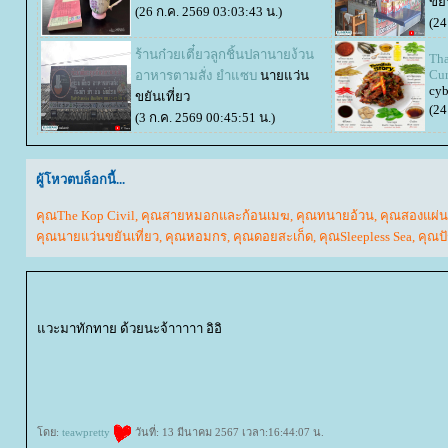
ขยั
(26 ก.ค. 2569 03:03:43 น.)
(24
ร้านก๋วยเตี๋ยวลูกชิ้นปลานายง้วน
Tha
Cur
อาหารตามสั่ง ยำแซบ
นายแว่น
cyb
ขยันเที่ยว
(24
(3 ก.ค. 2569 00:45:51 น.)
ผู้โหวตบล็อกนี้...
คุณThe Kop Civil
,
คุณสายหมอกและก้อนเมฆ
,
คุณทนายอ้วน
,
คุณสองแผ่น
คุณนายแว่นขยันเที่ยว
,
คุณหอมกร
,
คุณดอยสะเก็ด
,
คุณSleepless Sea
,
คุณป
วะมาทักทาย ด้วยนะจ้าาาาา อิอิ
rassapoom
rassapoom clinic
รัสมิ์ภูมิ
รัสมิ์ภูมิ คลินิก
ฟิลเลอร์
ฉีดฟิลเลอร์
ฟิลเลอร์
ฉีดฟิลเลอร์
Ultraformer
กกระชับ
ลดริ้วรอ
สลายไขมันใต้ชั้นผิว
ฟิ
Hair Removal
ฉีดฟิลเลอร์น้องสาว
ฟิลเลอร์น้องสาว
ดูดไขมันเหนียง
คางสองชั้น
FaceTite
AccuTite
Hifu
Super Hifu
มาส์กหน้า
ตาสองชั้น
ทำตาสองชั้น
ศัลยกรรมตาสองชั้น
ฟิลเลอร์สะโพก
ฟิลเลอร์เสริมสะโพก
ฉีดฟิลเลอร์สะโพก
ฉีดฟิลเลอร์เสริมสะโพก
Morpheus
Morpheus Pro
ก
Vaginal Reju
Skin Quality
ฉีดฟิลเลอร์ใต้ตา
ฟิลเลอร์ใต้ตา
Ultracol
ไหมน้ำ
Allergan
บ Allergan
ฉีดโบ Allergan
Super Skin Laser
ฝ้า กระ
ฝ้า กระ จุดด่างดำ
Picocare 450 Laser
ร้อยไหม
ร้อยไหมคืออะไร
Lenisna
JUVELOOK
สารเติมเต็ม
REVIVE
BELOTERO REVIVE
Rejuran
เสริมจมูก
ศัลยกรรมเสริมจมูก
ปลูกผม FUE
ฟิลเลอร์
Filler
ฉีดฟิลเลอร์
Thermage
Thermage FLX
กกระชับ
กกระชับผิว
Ulthera
New Ulthera SPT
Ulthera SPT
EMFACE
กกระชับ
กกระชับกล้ามเนื้อ
ฉีดแฟต
สลายไขมัน
ฉีดแฟตสลายไขมัน
CoolSculpting Elite
CoolSculpt
ฉีดฟิลเลอร์
ฉีดฟิลเลอร์
ห้ใจ
สุขภาพ
ดย:
teawpretty
วันที่: 13 มีนาคม 2567 เวลา:16:44:07 น.