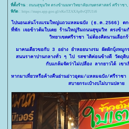
ที่ตั้งร้าน
: ถนนสุขุมวิท ตรงข้ามมหาวิทยาลัยเกษตรศาสตร์ ศรีราชา, ช
พิกัด
:
https://maps.app.goo.gl/eKoTZAXAp8vQTU1i6
ไปนอนเล่นโรงแรมใหญ่แถวแหลมฉบัง (ธ.ค.2566) ตกค่
ที่พัก เจอข้าวต้มใบเตย ร้านใหญ่ริมถนนสุขุมวิท ตรงข้าม
วิทยาเขตศรีราชา ไม่ต้องคิดนานเลือกร้า
มาคนเดียวขอกับ 3 อย่าง ยำหอยนางรม ผัดผักบุ้งหมูก
สนนราคาปานกลางทั่ว ๆ ไป รสชาติค่อนข้างดี วัตถุดิบสด
กับแกล้มจัดว่าไม่เปลือง ลากยาวได้ เขาเ
หากมาเที่ยวหรือค้างคืนย่านอ่าวอุดม/แหลมฉบัง/ศรีราชา อ
สบายกระเป๋างบไม่บานปลา