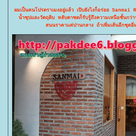
ผมเป็นคนโปรดราเมงอยู่แล้ว เปิบยังไงก็อร่อย Sanmai R
น้ำซุปและวัตถุดิบ หลับตาซดก็รับรู้ถึงความเหนือชั้นก
สนนราคาแค่ปานกลาง ถ้าเพิ่มเส้นอีกชุดอิ่