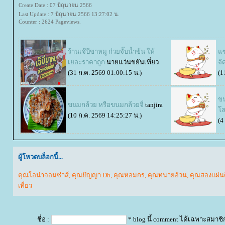
Create Date : 07 มิถุนายน 2566
Last Update : 7 มิถุนายน 2566 13:27:02 น.
Counter : 2624 Pageviews.
ร้านเจ๊บีขาหมู ก๋วยจั๊บน้ำข้น ให้
ซน
เยอะราคาถูก
นายแว่นขยันเที่ยว
จั
(31 ก.ค. 2569 01:00:15 น.)
(1
ขน
ขนมกล้วย หรือขนมกล้วยจี่
tanjira
ล
(10 ก.ค. 2569 14:25:27 น.)
(4
ผู้โหวตบล็อกนี้...
คุณโอน่าจอมซ่าส์
,
คุณปัญญา Dh
,
คุณหอมกร
,
คุณทนายอ้วน
,
คุณสองแผ่น
เที่ยว
ชื่อ :
* blog นี้ comment ได้เฉพาะสมาชิ