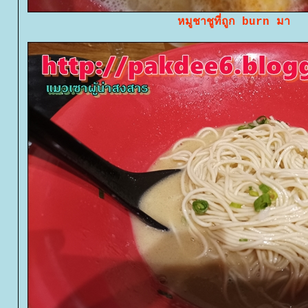
หมูชาชูที่ถูก burn มา