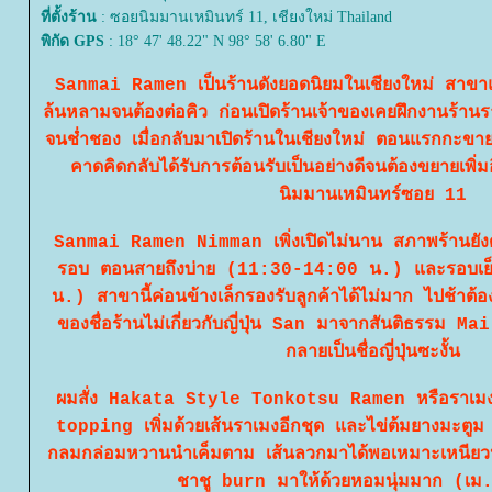
ที่ตั้งร้าน
: ซอยนิมมานเหมินทร์ 11, เชียงใหม่ Thailand
พิกัด GPS
: 18° 47' 48.22" N 98° 58' 6.80" E
Sanmai Ramen เป็นร้านดังยอดนิยมในเชียงใหม่ สาขาแร
ล้นหลามจนต้องต่อคิว ก่อนเปิดร้านเจ้าของเคยฝึกงานร้านราเ
จนช่ำชอง เมื่อกลับมาเปิดร้านในเชียงใหม่ ตอนแรกกะขาย
คาดคิดกลับได้รับการต้อนรับเป็นอย่างดีจนต้องขยายเพิ
นิมมานเหมินทร์ซอย 11
Sanmai Ramen Nimman เพิ่งเปิดไม่นาน สภาพร้านยังด
รอบ ตอนสายถึงบ่าย (11:30-14:00 น.) และรอบเย็
น.) สาขานี้ค่อนข้างเล็กรองรับลูกค้าได้ไม่มาก ไปช้าต้อง
ของชื่อร้านไม่เกี่ยวกับญี่ปุ่น San มาจากสันติธรรม M
กลายเป็นชื่อญี่ปุ่นซะงั้น
ผมสั่ง Hakata Style Tonkotsu Ramen หรือราเมง
topping เพิ่มด้วยเส้นราเมงอีกชุด และไข่ต้มยางมะตูม 
กลมกล่อมหวานนำเค็มตาม เส้นลวกมาได้พอเหมาะเหนียวหนึ
ชาชู burn มาให้ด้วยหอมนุ่มมาก (เ