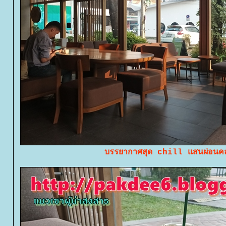
บรรยากาศสุด chill แสนผ่อน