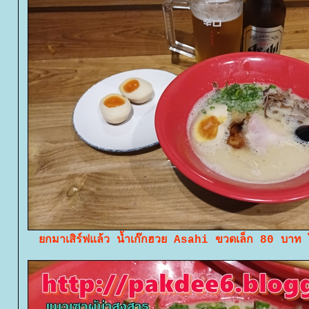
กมาเสิร์ฟแล้ว น้ำเก๊กฮวย Asahi ขวดเล็ก 80 บาท 