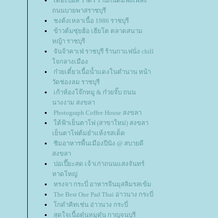
เดอะบอส ราดรี ร้านกินดื่มฟังเพลง
ถนนบายพาสราชบุรี
ชงต้งเหลาเนื้อ 1986 ราชบุรี
ข้าวต้มซุ่ยฮ้อ เฮียโต ตลาดสนาม
หญ้า ราชบุรี
จันจ้าคาเฟ่ ราชบุรี ร้านกาแฟนั่ง chill
จกลางเมือง
ก๋วยเตี๋ยวเนื้อน้ำแดงในตำนาน หน้า
วัดช่องลม ราชบุรี
เก้าห้องโจ๊กหมู & ก๋วยจั๊บ ถนน
นางงาม สงขลา
Photograph Coffee House สงขลา
ต้ฟ้าเย็นตาโฟ (สาขาใหม่) สงขลา
เย็นตาโฟต้มยำแห้งรสเด็ด
ชิมอาหารพื้นเมืองปีนัง @ สบายดี
สงขลา
ปอเปี๊ยะสด เจ้าเก่าถนนแสงจันทร์
หาดใหญ่
หรงจา กระบี่ อาหารจีนมุสลิมรสเข้ม
The Best One Pad Thai อ่าวนาง กระบี่
กดำคิทเช่น อ่าวนาง กระบี่
สุดใจเนื้อตุ๋นหมูตุ๋น กาญจนบุรี