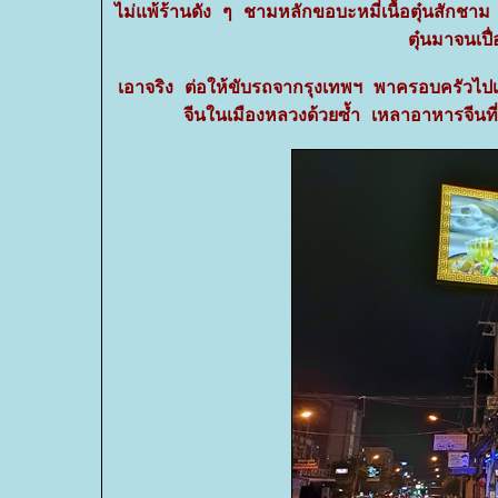
ไม่แพ้ร้านดัง ๆ ชามหลักขอบะหมี่เนื้อตุ๋นสักชาม
ตุ๋นมาจนเปื่
เอาจริง ต่อให้ขับรถจากรุงเทพฯ พาครอบครัวไปเปิ
จีนในเมืองหลวงด้วยซ้ำ เหลาอาหารจีนที