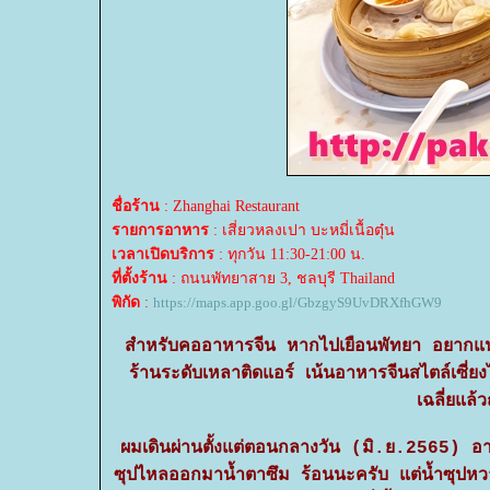
ชื่อร้าน
: Zhanghai Restaurant
รายการอาหาร
: เสี่ยวหลงเปา บะหมี่เนื้อตุ๋น
เวลาเปิดบริการ
: ทุกวัน 11:30-21:00 น.
ที่ตั้งร้าน
: ถนนพัทยาสาย 3, ชลบุรี Thailand
พิกัด
:
https://maps.app.goo.gl/GbzgyS9UvDRXfhGW9
สำหรับคออาหารจีน หากไปเยือนพัทยา อยากแนะนำ
ร้านระดับเหลาติดแอร์ เน้นอาหารจีนสไตล์เซี่
เฉลี่ยแล้
ผมเดินผ่านตั้งแต่ตอนกลางวัน (มิ.ย.2565) อาฆ
ซุปไหลออกมาน้ำตาซึม ร้อนนะครับ แต่น้ำซุปหวานหอ