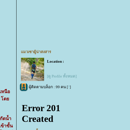
มวเซาผู้น่าสงสาร
Location :
[ดู Profile ทั้งหมด]
ผู้ติดตามบล็อก : 99 คน [
?
]
เหนือ
ง โด
ัดน้ำ
้าขั้น