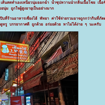
 เส้นสดทำเองเหนียวนุ่มออกฉ่ำ น้ำซุปหวานนำกลิ่นเนื้อโชย เนื้อช
อยนุ่ม ถูกใจผู้สูงอายุเป็นอย่างมาก
บที่ร้านอาหารเซี่ยงไฮ้ พัทยา ค่าใช้จ่ายรวมอาจถูกกว่ากินที่ภั
่ดูหรู บรรยากาศดี ถูกด้วย อร่อยด้วย หาไม่ได้ง่าย ๆ นะครับ