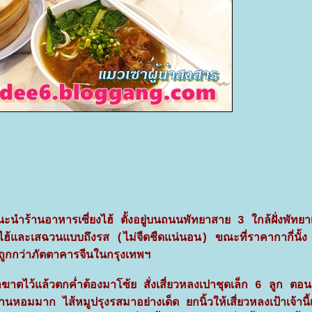
ร้านอาหารเซี่ยงไฮ้ ตั้งอยู่บนถนนพัทยาสาย 3 ใกล้ฝั่งพัทยา
ยงไฮ้และเสฉวนแบบถึงรส (ไม่จืดชืดแน่นอน) ขณะที่ราคากากี่นั้
วถูกกว่าภัตตาคารจีนในกรุงเทพฯ
าตไว้แล้วตกค่ำต้องมาโซ้ย สั่งเสี่ยวหลงเปาชุดเล็ก 6 ลูก ตอนก
มมาก ไส้หมูปรุงรสมาอย่างเด็ด ยกนิ้วให้เสี่ยวหลงเป้าเจ้านี้เข