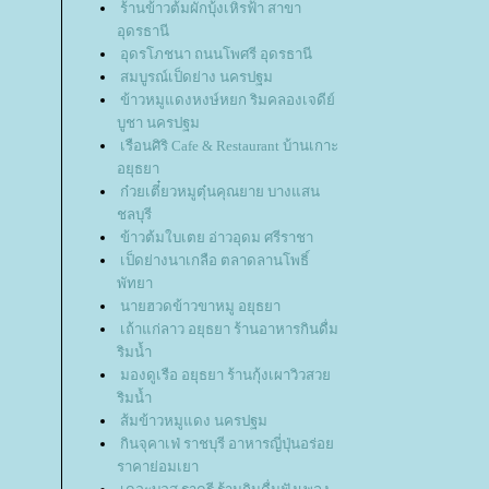
ร้านข้าวต้มผักบุ้งเหิรฟ้า สาขา
อุดรธานี
อุดรโภชนา ถนนโพศรี อุดรธานี
สมบูรณ์เป็ดย่าง นครปฐม
ข้าวหมูแดงหงษ์หยก ริมคลองเจดีย์
บูชา นครปฐม
เรือนศิริ Cafe & Restaurant บ้านเกาะ
อยุธยา
ก๋วยเตี๋ยวหมูตุ๋นคุณยาย บางแสน
ชลบุรี
ข้าวต้มใบเตย อ่าวอุดม ศรีราชา
เป็ดย่างนาเกลือ ตลาดลานโพธิ์
พัทยา
นายฮวดข้าวขาหมู อยุธยา
เถ้าแก่ลาว อยุธยา ร้านอาหารกินดื่ม
ริมน้ำ
มองดูเรือ อยุธยา ร้านกุ้งเผาวิวสว
ริมน้ำ
ส้มข้าวหมูแดง นครปฐม
กินจุคาเฟ่ ราชบุรี อาหารญี่ปุ่นอร่อ
ราคาย่อมเยา