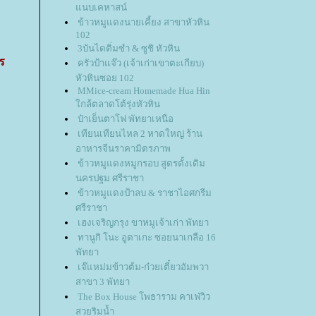
นบเคหาสน์
ข้าวหมูแดงนายเคี้ยง สาขาหัวหิน
102
3บันไดติ่มซำ & ซูชิ หัวหิน
ร
ครัวป้าแจ๊ว (เจ้าเก่าเขาตะเกียบ)
หัวหินซอย 102
MMice-cream Homemade Hua Hin
กล้ตลาดโต้รุ่งหัวหิน
ป๋าเย็นตาโฟ พัทยาเหนือ
เทียนเทียนไหล 2 หาดใหญ่ ร้าน
อาหารจีนราคามิตรภาพ
ข้าวหมูแดงหมูกรอบ สูตรดั้งเดิม
นครปฐม ศรีราชา
ข้าวหมูแดงป้าลบ & ราชาไอศกรีม
ศรีราชา
เฮงเจริญกรุง ขาหมูเจ้าเก่า พัทยา
ทานูกิ โนะ อูตาเกะ ซอยนาเกลือ 16
พัทยา
เจ๊แหม่มข้าวต้ม-ก๋วยเตี๋ยวอัมพวา
สาขา 3 พัทยา
The Box House โพธาราม คาเฟ่วิว
สวยริมน้ำ