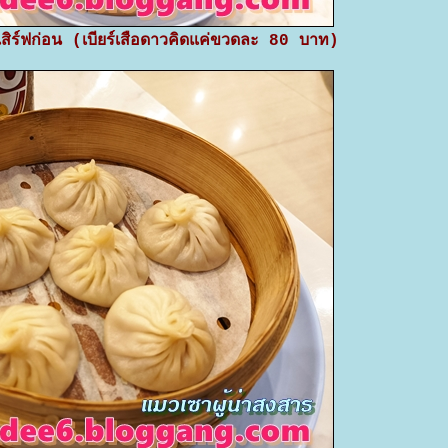
าเสิร์ฟก่อน (เบียร์เสือดาวคิดแค่ขวดละ 80 บาท)