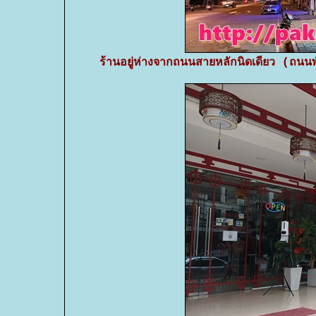
ร้านอยู่ห่างจากถนนสายหลักนิดเดียว (ถน