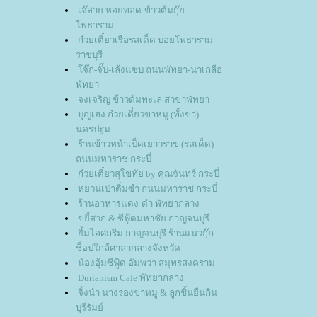
เจ๊สาย หอยทอด-ข้าวต้มกุ๊
พธาราม
ก๋วยเตี๋ยวเรือรสเด็ด บอยโพธาราม
ราชบุรี
จ๊ก-จั๊บ-เล้งแซ่บ ถนนพัทยา-นาเกลือ
พัทยา
จงเจริญ ข้าวต้มทะเล สาขาพัทยา
บุญเฮง ก๋วยเตี๋ยวขาหมู (ทั้งขา)
นครปฐม
ร้านข้าวหน้าเป็ดเยาวราข (รสเด็ด)
ถนนมหาราช กระบี่
ก๋วยเตี๋ยวสุโขทัย by คุณจันทร์ กระบี่
หยวนเป่าติ่มซำ ถนนมหาราช กระบี่
ร้านอาหารแดง-ดำ พัทยากลาง
ขยี้สาก & ซีฟู้ดมหาชัย กาญจนบุรี
ิ้มไอศกรีม กาญจนบุรี ร้านแนวกุ๊ก
ช็อปใกล้ศาลากลางจังหวัด
น้องอุ้มซีฟู้ด อัมพวา สมุทรสงคราม
Durianism Cafe พัทยากลาง
จิ้งนำ นางรองขาหมู & ลูกชิ้นยืนกิน
บุรีรัมย์