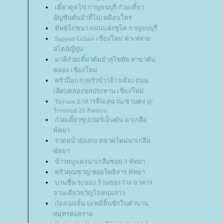
เตี๋ยวดูดไข่ กาญจนบุรี ก๋วยเตี๋ยว
อัญชันต้มยำที่ไม่เหมือนใคร
ทิพย์โภชนา ถนนแสงชูโต กาญจนบุรี
Sappari Gelato เชียงใหม่ ค่าเฟ่สว
สไตล์ญี่ปุ่น
มาลีก๋วยเตี๋ยวต้มยำสุโขทัย สาขาคัน
คลอง เชียงใหม่
ครัวป๊อก 9 (ครัวข้าวจ้าวเดิม) ถนน
เลียบคลองชลประทาน เชียงใหม่
Yayuan อาหารจีนเสฉวน/ชานตง @
Terminal 21 Pattaya
ก๋วยเตี๋ยวซุปเปอร์เอ็นตุ๋น นาเกลือ
พัทยา
ราดหน้าฮ่องกง ตลาดใหม่นาเกลือ
พัทยา
ข้าวหมูแดงนาเกลือซอย 9 พัทยา
ครัวคุณชาญ ซอยโพธิสาร พัทยา
บานชื่น ระนอง ร้านของว่าง/อาหาร
จานเดียวขวัญใจหนุ่มสาว
ก๋องเมงจั้น บะหมี่ลิ้นชักในตำนาน
สมุทรสงคราม