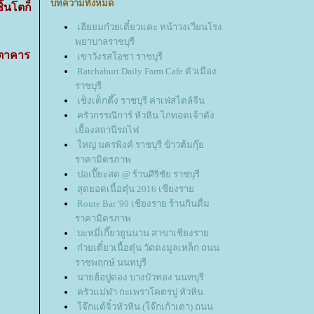
บทความทั้งหมด
ิ้นโตก็
เฮียยมก๋วยเตี๋ยวแคะ หน้าวงเวียนโรง
พยาบาลราชบุรี
ตตาคาร
เขาวังรสโอชา ราชบุรี
Ratchaburi Daily Farm Cafe ตัวเมือง
ราชบุรี
เช็งเต็กตึ๊ง ราชบุรี ค่าเฟ่สไตล์จีน
ครัวกรรณิการ์ หัวหิน ไก่ทอดเจ้าดัง
เยื้องสถานีรถไฟ
หญ่ นครพิงค์ ราชบุรี ข้าวต้มกุ๊
ราคามิตรภาพ
ปอเปี๊ยะสด @ ร้านศิริชัย ราชบุรี
สุดยอดเนื้อตุ๋น 2016 เชียงรา
Route Bar '90 เชียงราย ร้านกินดื่ม
ราคามิตรภาพ
บะหมี่เกี๊ยวยูนนาน สาขาเชียงรา
ก๋วยเตี๋ยวเนื้อตุ๋น วัดดงมูลเหล็ก ถนน
ราชพฤกษ์ นนทบุรี
นายฮ้อปูดอง บางบัวทอง นนทบุรี
ครัวแม่ฬา กะเพราโคตรปู หัวหิน
จ๊กแต้จิ๋วหัวหิน (โจ๊กเก้าเตา) ถนน