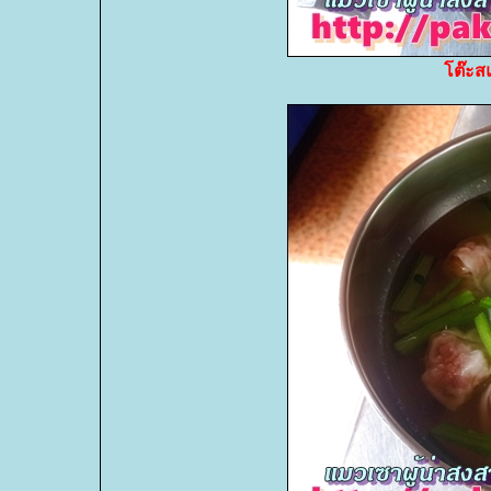
ต๊ะสแ