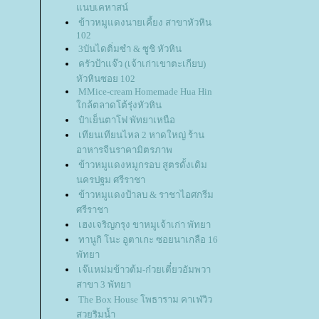
นบเคหาสน์
ข้าวหมูแดงนายเคี้ยง สาขาหัวหิน
102
3บันไดติ่มซำ & ซูชิ หัวหิน
ครัวป้าแจ๊ว (เจ้าเก่าเขาตะเกียบ)
หัวหินซอย 102
MMice-cream Homemade Hua Hin
กล้ตลาดโต้รุ่งหัวหิน
ป๋าเย็นตาโฟ พัทยาเหนือ
เทียนเทียนไหล 2 หาดใหญ่ ร้าน
อาหารจีนราคามิตรภาพ
ข้าวหมูแดงหมูกรอบ สูตรดั้งเดิม
นครปฐม ศรีราชา
ข้าวหมูแดงป้าลบ & ราชาไอศกรีม
ศรีราชา
เฮงเจริญกรุง ขาหมูเจ้าเก่า พัทยา
ทานูกิ โนะ อูตาเกะ ซอยนาเกลือ 16
พัทยา
เจ๊แหม่มข้าวต้ม-ก๋วยเตี๋ยวอัมพวา
สาขา 3 พัทยา
The Box House โพธาราม คาเฟ่วิว
สวยริมน้ำ