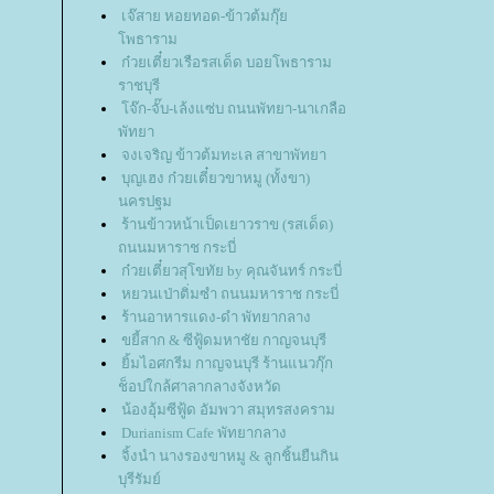
เจ๊สาย หอยทอด-ข้าวต้มกุ๊
พธาราม
ก๋วยเตี๋ยวเรือรสเด็ด บอยโพธาราม
ราชบุรี
จ๊ก-จั๊บ-เล้งแซ่บ ถนนพัทยา-นาเกลือ
พัทยา
จงเจริญ ข้าวต้มทะเล สาขาพัทยา
บุญเฮง ก๋วยเตี๋ยวขาหมู (ทั้งขา)
นครปฐม
ร้านข้าวหน้าเป็ดเยาวราข (รสเด็ด)
ถนนมหาราช กระบี่
ก๋วยเตี๋ยวสุโขทัย by คุณจันทร์ กระบี่
หยวนเป่าติ่มซำ ถนนมหาราช กระบี่
ร้านอาหารแดง-ดำ พัทยากลาง
ขยี้สาก & ซีฟู้ดมหาชัย กาญจนบุรี
ิ้มไอศกรีม กาญจนบุรี ร้านแนวกุ๊ก
ช็อปใกล้ศาลากลางจังหวัด
น้องอุ้มซีฟู้ด อัมพวา สมุทรสงคราม
Durianism Cafe พัทยากลาง
จิ้งนำ นางรองขาหมู & ลูกชิ้นยืนกิน
บุรีรัมย์