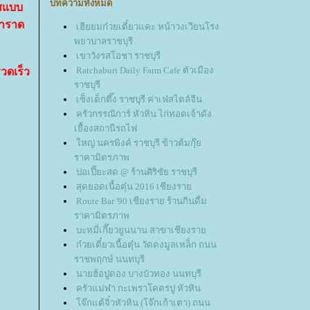
บทความทั้งหมด
อสแบบ
้ำราด
เฮียยมก๋วยเตี๋ยวแคะ หน้าวงเวียนโรง
พยาบาลราชบุรี
เขาวังรสโอชา ราชบุรี
Ratchaburi Daily Farm Cafe ตัวเมือง
วดเร็ว
ราชบุรี
เช็งเต็กตึ๊ง ราชบุรี ค่าเฟ่สไตล์จีน
ครัวกรรณิการ์ หัวหิน ไก่ทอดเจ้าดัง
เยื้องสถานีรถไฟ
หญ่ นครพิงค์ ราชบุรี ข้าวต้มกุ๊
ราคามิตรภาพ
ปอเปี๊ยะสด @ ร้านศิริชัย ราชบุรี
สุดยอดเนื้อตุ๋น 2016 เชียงรา
Route Bar '90 เชียงราย ร้านกินดื่ม
ราคามิตรภาพ
บะหมี่เกี๊ยวยูนนาน สาขาเชียงรา
ก๋วยเตี๋ยวเนื้อตุ๋น วัดดงมูลเหล็ก ถนน
ราชพฤกษ์ นนทบุรี
นายฮ้อปูดอง บางบัวทอง นนทบุรี
ครัวแม่ฬา กะเพราโคตรปู หัวหิน
จ๊กแต้จิ๋วหัวหิน (โจ๊กเก้าเตา) ถนน