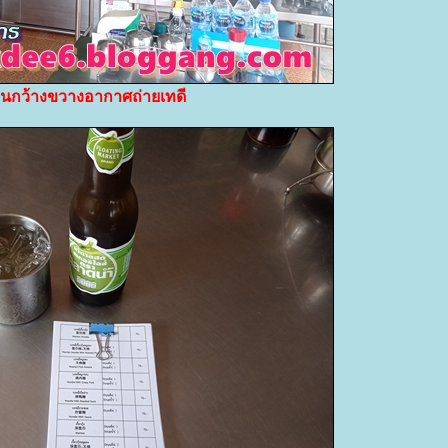
ในกว้างขวางอากาศถ่ายเทดี