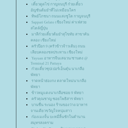
เตี๋ยวดูดไข่ กาญจนบุรี ก๋วยเตี๋ยว
อัญชันต้มยำที่ไม่เหมือนใคร
ทิพย์โภชนา ถนนแสงชูโต กาญจนบุรี
Sappari Gelato เชียงใหม่ ค่าเฟ่สว
สไตล์ญี่ปุ่น
มาลีก๋วยเตี๋ยวต้มยำสุโขทัย สาขาคัน
คลอง เชียงใหม่
ครัวป๊อก 9 (ครัวข้าวจ้าวเดิม) ถนน
เลียบคลองชลประทาน เชียงใหม่
Yayuan อาหารจีนเสฉวน/ชานตง @
Terminal 21 Pattaya
ก๋วยเตี๋ยวซุปเปอร์เอ็นตุ๋น นาเกลือ
พัทยา
ราดหน้าฮ่องกง ตลาดใหม่นาเกลือ
พัทยา
ข้าวหมูแดงนาเกลือซอย 9 พัทยา
ครัวคุณชาญ ซอยโพธิสาร พัทยา
บานชื่น ระนอง ร้านของว่าง/อาหาร
จานเดียวขวัญใจหนุ่มสาว
ก๋องเมงจั้น บะหมี่ลิ้นชักในตำนาน
สมุทรสงคราม