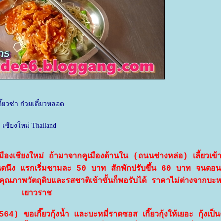
กี๊ยวซ่า ก๋วยเตี๋ยวหลอด
เชียงใหม่ Thailand
ัวเมืองเชียงใหม่ ถ้ามาจากคูเมืองด้านใน (ถนนช่างหล่อ) เลี้ยวเข
ดนึง แรกเริ่มชามละ 50 บาท สักพักปรับขึ้น 60 บาท จนตอนน
ุณภาพวัตถุดิบและรสชาติเข้าขั้นก็พอรับได้ ราคาไม่ต่างจากบะหม
เยาวราช
 ขอเกี๊ยวกุ้งน้ำ และบะหมี่ราดซอส เกี๊ยวกุ้งให้เยอะ กุ้งเป็นต