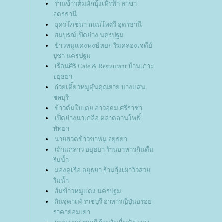
ร้านข้าวต้มผักบุ้งเหิรฟ้า สาขา
อุดรธานี
อุดรโภชนา ถนนโพศรี อุดรธานี
สมบูรณ์เป็ดย่าง นครปฐม
ข้าวหมูแดงหงษ์หยก ริมคลองเจดีย์
บูชา นครปฐม
เรือนศิริ Cafe & Restaurant บ้านเกาะ
อยุธยา
ก๋วยเตี๋ยวหมูตุ๋นคุณยาย บางแสน
ชลบุรี
ข้าวต้มใบเตย อ่าวอุดม ศรีราชา
เป็ดย่างนาเกลือ ตลาดลานโพธิ์
พัทยา
นายฮวดข้าวขาหมู อยุธยา
เถ้าแก่ลาว อยุธยา ร้านอาหารกินดื่ม
ริมน้ำ
มองดูเรือ อยุธยา ร้านกุ้งเผาวิวสว
ริมน้ำ
ส้มข้าวหมูแดง นครปฐม
กินจุคาเฟ่ ราชบุรี อาหารญี่ปุ่นอร่อ
ราคาย่อมเยา