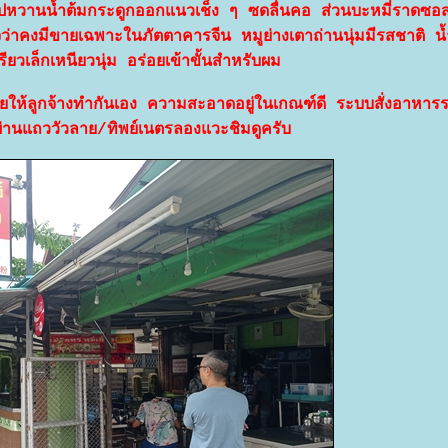
ซุปหวานน้ำต้มกระดูกออกแนวเช็ง ๆ ซดลื่นคอ ส่วนบะหมี่ราดซ
่าคงมีขายเฉพาะในภัตตาคารจีน หมูย่างเตาถ่านนุ่มมีรสชาติ น
เรียวเล็กเหนียวนุ่ม อร่อยเข้าขั้นสำหรับผม
อยให้ลูกจ้างทำกันเอง ความสะอาดอยู่ในเกณฑ์ดี ระบบสั่งอาหารร
่านแถววัวลาย/ทิพย์เนตรลองแวะชิมดูครับ