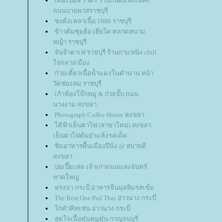
เดอะบอส ราดรี ร้านกินดื่มฟังเพลง
ถนนบายพาสราชบุรี
ชงต้งเหลาเนื้อ 1986 ราชบุรี
ข้าวต้มซุ่ยฮ้อ เฮียโต ตลาดสนาม
หญ้า ราชบุรี
จันจ้าคาเฟ่ ราชบุรี ร้านกาแฟนั่ง chill
จกลางเมือง
ก๋วยเตี๋ยวเนื้อน้ำแดงในตำนาน หน้า
วัดช่องลม ราชบุรี
เก้าห้องโจ๊กหมู & ก๋วยจั๊บ ถนน
นางงาม สงขลา
Photograph Coffee House สงขลา
ต้ฟ้าเย็นตาโฟ (สาขาใหม่) สงขลา
เย็นตาโฟต้มยำแห้งรสเด็ด
ชิมอาหารพื้นเมืองปีนัง @ สบายดี
สงขลา
ปอเปี๊ยะสด เจ้าเก่าถนนแสงจันทร์
หาดใหญ่
หรงจา กระบี่ อาหารจีนมุสลิมรสเข้ม
The Best One Pad Thai อ่าวนาง กระบี่
กดำคิทเช่น อ่าวนาง กระบี่
สุดใจเนื้อตุ๋นหมูตุ๋น กาญจนบุรี