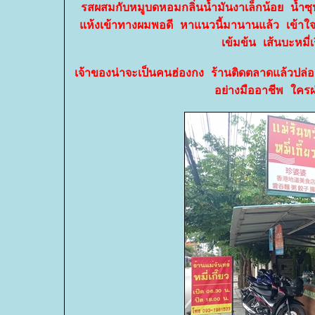
รสผสมกับหมูบดหอมกลิ่นน้ำมันงาเล็กน้อย น้ำ
ห้งเข้าทางผมพอดี หาแนวนี้มานานแล้ว เข้าใจว
เข้มข้น เส้นบะหมี่
เจ้าของน่าจะเป็นคนฮ่องกง ร้านติดตลาดแล้วปล่
อย่างมืออาชีพ ใครผ