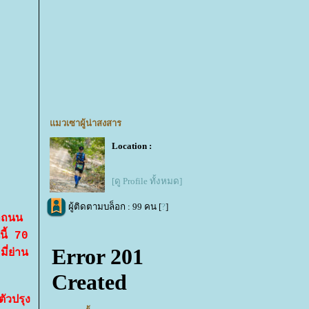
มวเซาผู้น่าสงสาร
Location :
[ดู Profile ทั้งหมด]
ผู้ติดตามบล็อก : 99 คน [
?
]
้าถนน
ี้ 70
ี่ย่าน
ัวปรุง