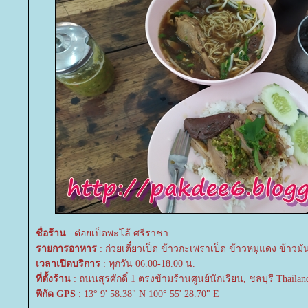
ชื่อร้าน
: ต๋อยเป็ดพะโล้ ศรีราชา
รายการอาหาร
: ก๋วยเตี๋ยวเป็ด ข้าวกะเพราเป็ด ข้าวหมูแดง ข้าวมัน
เวลาเปิดบริการ
: ทุกวัน 06.00-18.00 น.
ที่ตั้งร้าน
: ถนนสุรศักดิ์ 1 ตรงข้ามร้านศูนย์นักเรียน, ชลบุรี Thailan
พิกัด GPS
: 13° 9' 58.38" N 100° 55' 28.70" E