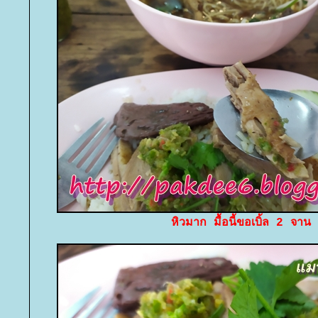
หิวมาก มื้อนี้ขอเบิ้ล 2 จาน