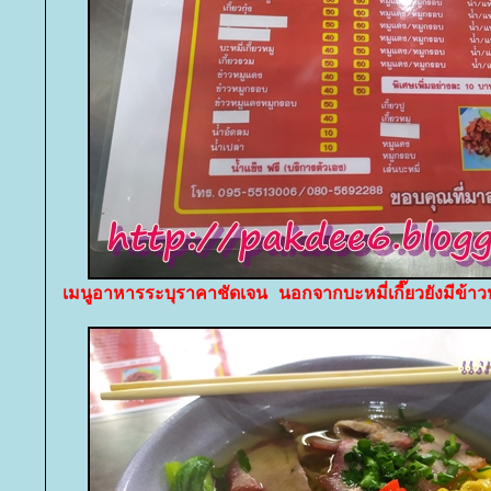
เมนูอาหารระบุราคาชัดเจน นอกจากบะหมี่เกี๊ยวยังมีข้