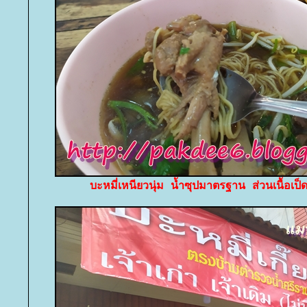
บะหมี่เหนียวนุ่ม น้ำซุปมาตรฐาน ส่วนเนื้อเป็ด