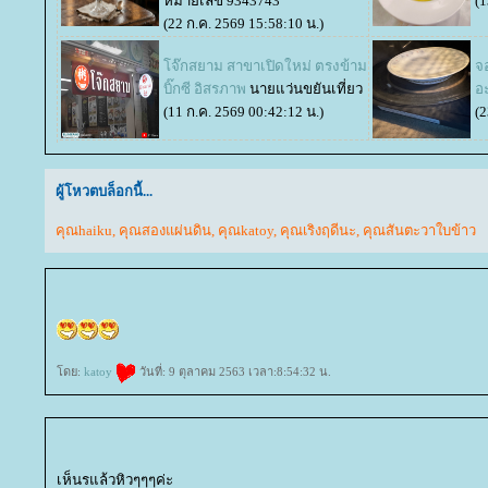
หมายเลข 9343743
(1
(22 ก.ค. 2569 15:58:10 น.)
จ๊กสยาม สาขาเปิดใหม่ ตรงข้าม
จ
บิ๊กซี อิสรภาพ
นายแว่นขยันเที่ยว
อ
(11 ก.ค. 2569 00:42:12 น.)
(2
ผู้โหวตบล็อกนี้...
คุณhaiku
,
คุณสองแผ่นดิน
,
คุณkatoy
,
คุณเริงฤดีนะ
,
คุณสันตะวาใบข้าว
ดย:
katoy
วันที่: 9 ตุลาคม 2563 เวลา:8:54:32 น.
เห็นรแล้วหิวๆๆๆค่ะ