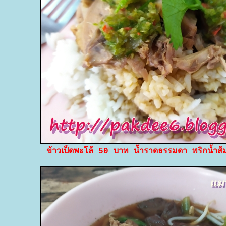
ข้าวเป็ดพะโล้ 50 บาท น้ำราดธรรมดา พริกน้ำส้มรส