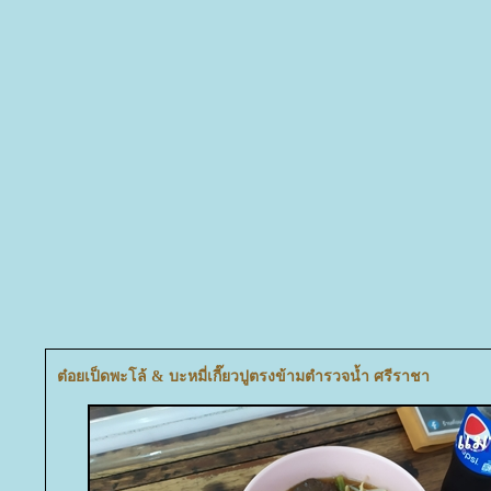
ต๋อยเป็ดพะโล้ & บะหมี่เกี๊ยวปูตรงข้ามตำรวจน้ำ ศรีราชา