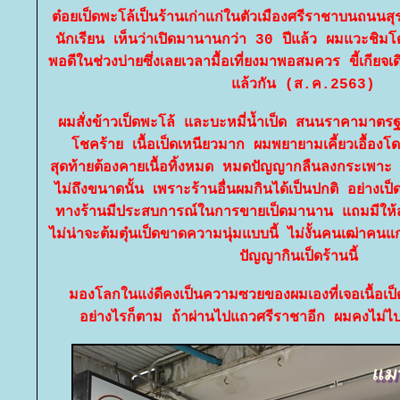
ต๋อยเป็ดพะโล้เป็นร้านเก่าแก่ในตัวเมืองศรีราชาบนถนนสุรศั
นักเรียน เห็นว่าเปิดมานานกว่า 30 ปีแล้ว ผมแวะชิ
พอดีในช่วงบ่ายซึ่งเลยเวลามื้อเที่ยงมาพอสมควร ขี้เกียจเด
ล้วกัน (ส.ค.2563)
ผมสั่งข้าวเป็ดพะโล้ และบะหมี่น้ำเป็ด สนนราคามาตรฐา
ชคร้าย เนื้อเป็ดเหนียวมาก ผมพยายามเคี้ยวเอื้องโ
สุดท้ายต้องคายเนื้อทิ้งหมด หมดปัญญากลืนลงกระเพาะ จ
ไม่ถึงขนาดนั้น เพราะร้านอื่นผมกินได้เป็นปกติ อย่างเ
ทางร้านมีประสบการณ์ในการขายเป็ดมานาน แถมมีให้สั
ไม่น่าจะต้มตุ๋นเป็ดขาดความนุ่มแบบนี้ ไม่งั้นคนเฒ่าคน
ปัญญากินเป็ดร้านนี้
มองโลกในแง่ดีคงเป็นความซวยของผมเองที่เจอเนื้อเป็ด
อย่างไรก็ตาม ถ้าผ่านไปแถวศรีราชาอีก ผมคงไม่ไป