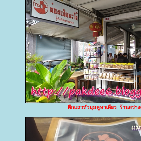
ตึกแถวหัวมุมคูหาเดียว ร้านสว่างด