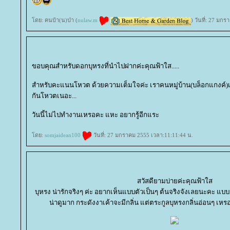
ดย: คนบ้า(น)ป่า (
nulaw.m
) วันที่: 27 มก
ขอบคุณสำหรับดอกบุหรงที่นำไปฝากค่ะคุณฟ้าใส.....
สำหรับคะแนนโหวต ด้วยความเต็มใจค่ะ เราคนหมู่บ้าน(บล็อกแกงค์)เด
กันโหวตเนอะ...
วันนี้ไม่ไปทำงานเหรอคะ แหะ อยากรู้อีกแระ
ดย:
somjaidean100
วันที่: 27 มกราคม 2555 เวลา:11:11:44 น.
สวัสดียามบ่ายค่ะคุณฟ้าใส
บุหรง น่ารักจริงๆ ค่ะ อยากเห็นแบบตัวเป็นๆ ต้นจริงจังเลยนะคะ แบ
น่าดูมาก กระดังงาเค้าจะมีกลิ่น แต่ตระกูลบุหรงกลิ่นอ่อนๆ เหรอ.