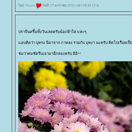
ดย:
PhueJa
วันที่: 27 มกราคม 2555 เวลา:16:16:13 น.
ปราจีนครึ้มทั้งวันเลยครับน้องฟ้าใส แหะๆ
อบคิดว่า บุหรง นีมาจาก กาหลง รวมกับ บุหงา นะครับ คิดไปเรื่อยเปื่
ชมว่าคมชัดรีบเอามาอีกสองครับ อิอิ^^