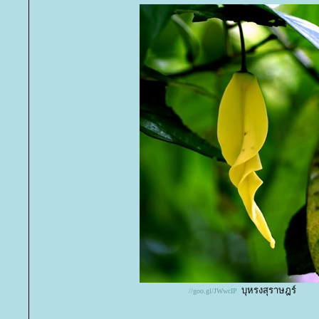
บุหรงสุราษฎร์
//goo.gl/JWwcIP