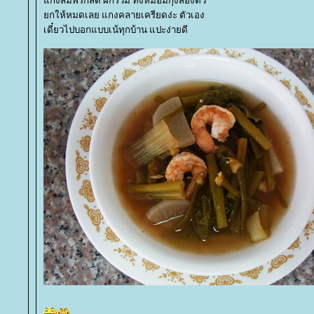
กงส้มพริกสด ผักรวม ทั้งหม้อมีกุ้งสองตัว
กให้หมดเลย แกงคลายเครียดง่ะ ตัวเอง
เดี๋ยวไปบอกแบบเน้ทุกบ้าน แปะง่ายดี