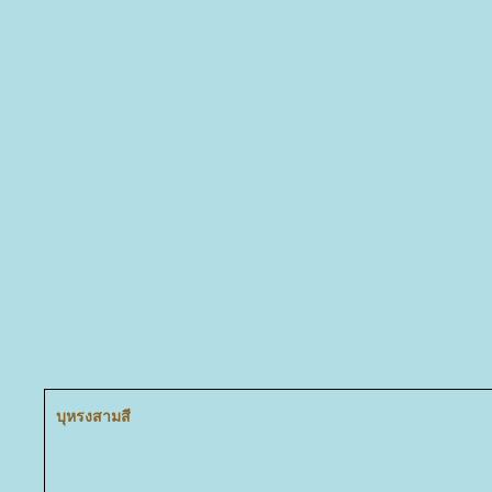
บุหรงสามสี