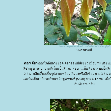
//www.magnoliathailand.com/webboard/index.php?
บุหรงสามสี
ดอกเดี่ยว
ออกใกล้ปลายยอด ดอกอ่อนมีสีเขียว เมื่อบานเปลี่ยนเ
สีชมพู บางดอกจากที่เห็นเป็นสีแดง พอบานเต็มที่จะกลายเป็นสีเ
2-3 ม. กลีบเลี้ยงเป็นรูปสามเหลี่ยม สีม่วงหรือสีเขียว ยาว 3-5 ม
ละบิดเป็นเกลียวคล้ายเหล็กขูดชาฟท์ (Shaft) ยาว 4-12 ซม. เมื่
กันทั้งสามกลีบ