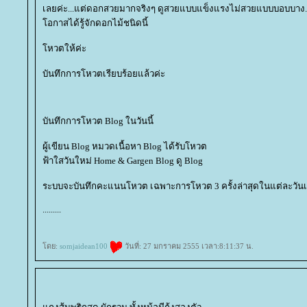
เลยค่ะ...แต่ดอกสวยมากจริงๆ ดูสวยแบบแข็งแรงไม่สวยแบบบอบบาง...นี
อกาสได้รู้จักดอกไม้ชนิดนี้
หวตให้ค่ะ
บันทึกการโหวตเรียบร้อยแล้วค่ะ
บันทึกการโหวต Blog ในวันนี้
ผู้เขียน Blog หมวดเนื้อหา Blog ได้รับโหวต
ฟ้าใสวันใหม่ Home & Gargen Blog ดู Blog
ระบบจะบันทึกคะแนนโหวต เฉพาะการโหวต 3 ครั้งล่าสุดในแต่ละวันเท
.........
ดย:
somjaidean100
วันที่: 27 มกราคม 2555 เวลา:8:11:37 น.