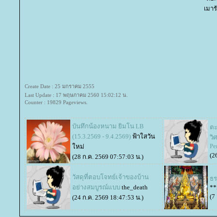
เมาร
Create Date : 25 มกราคม 2555
Last Update : 17 พฤษภาคม 2560 15:02:12 น.
Counter : 19829 Pageviews.
บันทึกน้องหนาม ยิมโน LB
ตะ
(15.3.2569 - 9.4.2569)
ฟ้าใสวัน
วิ
Pe
หม่
(2
(28 ก.ค. 2569 07:57:03 น.)
วัสดุที่ตอบโจทย์เจ้าของบ้าน
ธร
อย่างสมบูรณ์แบบ
the_death
**
(7
(24 ก.ค. 2569 18:47:53 น.)