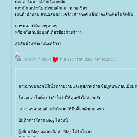
ดอกคาโมมายล์สวยจังเลยค่ะ
ถมมีคุณประโยชน์รอบด้านมากมายเชียว
เป็นทั้งน้ำหอม ส่วนผสมของเครื่องสำอางค์ แล้วยังจะล้างพิษได้อีกด้ว
มาชมดอกไม้สวยๆ งามๆ
พร้อมกับเก็บข้อมูลที่เกี่ยวข้องด้วยจ้าาา
สุขสันต์วันทำงานนะคร๊าาา
ดย:
ค่ได้รู้จัก_ก็เพียงพอ
วันที่: 21 มกราคม 2556 เวลา:10:23:53 น.
ตามมาชมดอกไม้เพื่อความงามและสุขภาพด้วย ข้อมูลประกอบเยี่ยมค
หวตและไลค์ส่งกำลังใจไปให้คุณฟ้าใสด้วยครับ
ละขอขอบคุณสำหรับโหวตให้ที่บล็อกด้วยนะครับ
บันทึกการโหวต Blog ในวันนี้
ผู้เขียน Blog หมวดเนื้อหา Blog ได้รับโหวต