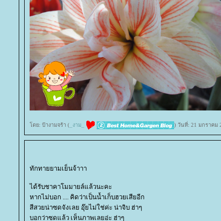
ดย: ป้างามจร้า (
_งาม_
) วันที่: 21 มกราคม
ทักทายยามเย็นจ้าาา
ได้รับชาคาโมมายล์แล้วนะคะ
หากไม่บอก .... คิดว่าเป็นน้ำเก็บฮวยเสียอีก
สีสวยน่าซดจังเลย อุ๊ยไม่ใช่ค่ะ น่าจิบ ฮ่าๆ
บอกว่าซดแล้ว เห็นภาพเลยอ่ะ ฮ่าๆ