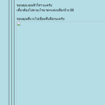
ขอบคุณ คุณฟ้าใสฯ นะครับ
เดี๋ยวต้องไปหาอะไรมาตกแต่งบล๊อกบ้าง อิอิ
ขอบคุณที่แวะไปเยี่ยมที่บล๊อกนะครับ