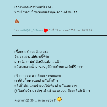
เลิกงานกลับถึงบ้านหรือยังค่ะ
ทานข้าวอาบน้ำพักผ่อนแล้วดูละครกะเค้านะ อิอิ
ดย:
ค่ได้รู้จัก_ก็เพียงพอ
วันที่: 21 มกราคม 2556 เวลา:18:21:09 น.
กรี๊ดดดด ตีแบดด้วยเหรอ
ว้าววว อย่างเท่ห์เลยนิ๊ที่รัก
มาเหนื่อยๆ พักให้เหงื่อแห้งก่อนน๊า
ล้วค่อยอาบน้ำมานอนดูทีวีกะเค้านะ นะจ้ะที่ร๊ากกก
กร๊ากกกกกก หากติดละครงอมแงม
เราก็ไปถ้ำกระบอกด้วยกันจิ๊คร๊าา
ล้วก็ไปชวนคนข้างบนไปเที่ยวด้วยกันเลย ฮ่าๆ
กู๊ดไอเดียป่าววว ป่ะๆ เด่วเค้านอนรอบนเตียงแล้วล่ะน๊าาา
ละครมา 20.30 น. นะคะ (ช่อง 3)