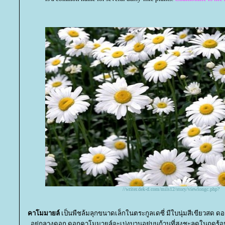
//writer.dek-d.com/mils12/story/viewlongc.php?
คาโมมายล์
เป็นพืชล้มลุกขนาดเล็กในตระกูลเดซี่ มีใบนุ่มสีเขียวสด 
อยู่กลางดอก ดอกคาโมมายล์จะเบ่งบานอยู่บนก้านที่สูงชะลูดในฤดูร้อ