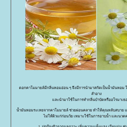
ดอกคาโมมายล์มีกลิ่นหอมอ่อน ๆ จึงมีการนำมาสกัดเป็นน้ำมันหอม ใช้
สำอาง
ละนำมาใช้ในการทำกลิ่นบำบัดหรืออโรมาเธอ
น้ำมันหอมระเหยจากคาโมมายล์ ช่วยผ่อนคลาย ทำให้คุณหลับสบาย แ
ไม่ให้ผิวแก่ก่อนวัย เหมาะใช้ในการอาบน้ำ และนวดค
1. ปกป้องผิวจากมลภาวะ เพิ่มความแข็งแรง เนียนนุ่ม ชุ่มช