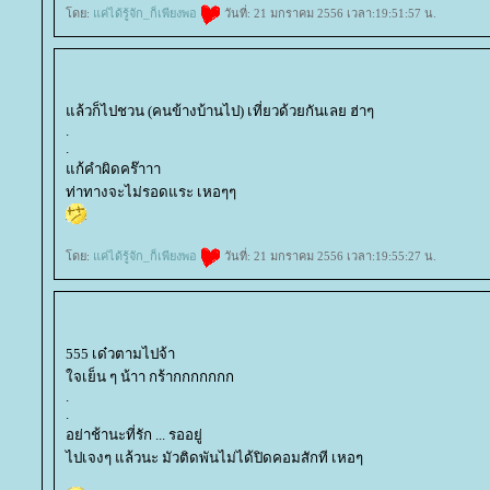
ดย:
ค่ได้รู้จัก_ก็เพียงพอ
วันที่: 21 มกราคม 2556 เวลา:19:51:57 น.
ล้วก็ไปชวน (คนข้างบ้านไป) เที่ยวด้วยกันเลย ฮ่าๆ
.
.
ก้คำผิดคร๊าาา
ท่าทางจะไม่รอดแระ เหอๆๆ
ดย:
ค่ได้รู้จัก_ก็เพียงพอ
วันที่: 21 มกราคม 2556 เวลา:19:55:27 น.
555 เด๋วตามไปจ้า
จเย็น ๆ น้าา กร้ากกกกกกก
.
.
อย่าช้านะที่รัก ... รออยู่
ไปเจงๆ แล้วนะ มัวติดพันไม่ได้ปิดคอมสักที เหอๆ