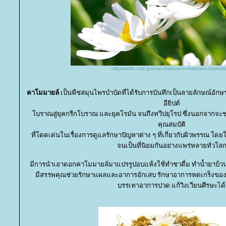
//allproherbs.com/german-chamomile-matricaria-chamomi
คาโมมายล์
เป็นพืชสมุนไพรบำบัดที่ได้รับการบันทึกเป็นลายลักษณ์อักษ
อียิปต์
บราณสู่ยุคกรีกโบราณ และยุคโรมัน จนถึงทวีปยุโรป ซึ่งนอกจากจะช่
คุณสมบัติ
ที่โดดเด่นในเรื่องการดูแลรักษาปัญหาต่าง ๆ ที่เกี่ยวกับผิวพรรณ โด
จนเป็นที่นิยมกันอย่างแพร่หลายทั่วโล
มีการนำเอาดอกคาโมมายล์มาแปรรูปอบแห้งใช้ทำชาดื่ม ทำน้ำยาบ้วนป
มีสรรพคุณช่วยรักษาแผลและอาการอักเสบ รักษาอาการหดเกร็งขอ
บรรเทาอาการปวด แก้วิงเวียนศีรษะได้