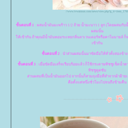
//www.tvwaimun.com/news/view.php?g_it=item_176
ขั้นตอนที่ 1
: ผสมน้ำมันมะพร้าว 1/2 ถ้วย น้ำมะนาว 1 ลูก (โดยผสมกับน
ผสมนั้น
ห้เข้ากัน ถ้าคุณมีน้ำมันหอมระเหยกลิ่นลาเวนเดอร์หรือคาโมมายล์ ก
เข้ากัน
ขั้นตอนที่ 2
: นำส่วนผสมนั้นมาขัดมือให้ทั่วทั้งสองข้าง
ขั้นตอนที่ 3
: เมื่อขัดมือเสร็จเรียบร้อยแล้ว ก็ใช้กระดาษทิชชูเช็ดน้
ทิชชูดูดซับ
ส่วนผสมที่เป็นน้ำมันออกไป จากนั้นก็สวมถุงมือที่ทำจากผ้าฝ้าย
คือตั้งแต่หนึ่งชั่วโมงไปจนถึงข้ามคืน