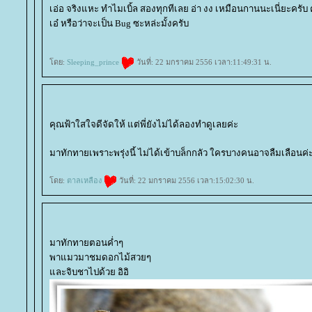
เอ่อ จริงแหะ ทำไมเบิ้ล สองทุกทีเลย อ่า งง เหมือนกานนะเนี่ยะครับ 
เอ๋ หรือว่าจะเป็น Bug ซะหล่ะมั้งครับ
ดย:
Sleeping_prince
วันที่: 22 มกราคม 2556 เวลา:11:49:31 น.
คุณฟ้าใสใจดีจัดให้ แต่พี่ยังไม่ได้ลองทำดูเลยค่ะ
มาทักทายเพราะพรุ่งนี้ ไม่ได้เข้าบล็กกลัว ใครบางคนอาจลืมเลือนค่
ดย:
ตาลเหลือง
วันที่: 22 มกราคม 2556 เวลา:15:02:30 น.
มาทักทายตอนค่ำๆ
พาแมวมาชมดอกไม้สวยๆ
ละจิบชาไปด้วย อิอิ