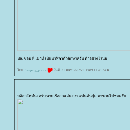
ปล. ชอบ ที่ เมาท์ เป็นนาฬิกาตัวอักษรครับ ทำอย่างไรน่อ
ดย:
Sleeping_prince
วันที่: 21 มกราคม 2556 เวลา:11:43:24 น.
บล๊อกใหม่นะครับ พายเรืออกแอ่น กระแท่นต้นกุ่ม มาชวนไปชมครับ