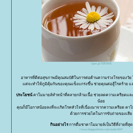
//goo.gl/XfIOMX
อาหารที่ดีต่อสุขภาพมีคุณสมบัติในการต่อต้านความร่วงโรยของวัย 
ต่จะทำให้ภูมิคุ้มกันของคุณแข็งแกร่งขึ้น ช่วยคุณต่อสู้โรคร้าย แ
ประโยชน์
คาโมมายล์ทำหน้าที่คลายกล้ามเนื้อ ช่วยลดความเครียดและอ
น้อ
คุณก็มีโอกาสน้อยลงที่จะเกิดโรคหัวใจที่เนื่องมาจากความเครียด คา
ด้วยการช่วยไตในการขับถ่ายของเสี
กินอย่างไร
การดื่มชาคาโมมายล์เป็นวิธีที่ง่ายที่ส
//www.thaigoodview.com/node/5647