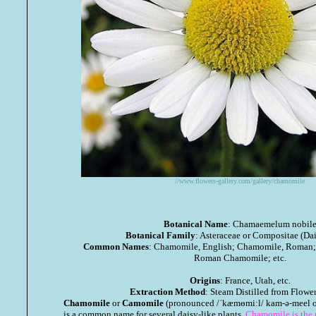
//www.flowers-gallery.com/gallery/chamomile
Botanical Name
: Chamaemelum nobil
Botanical Family
: Asteraceae or Compositae (Dai
Common Names
: Chamomile, English; Chamomile, Roman;
Roman Chamomile; etc.
Origins
: France, Utah, etc.
Extraction Method
: Steam Distilled from Flowe
Chamomile
or
Camomile
(pronounced /ˈkæmɵmiːl/ kam-ə-meel o
is a common name for several daisy-like plants.
Chamomile is the n