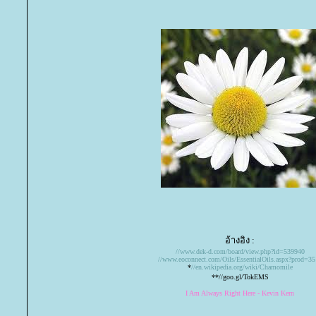
อ้างอิง :
//www.dek-d.com/board/view.php?id=539940
//www.eoconnect.com/Oils/EssentialOils.aspx?prod=35
*
//en.wikipedia.org/wiki/Chamomile
**//goo.gl/TokEMS
I Am Always Right Here - Kevin Kern