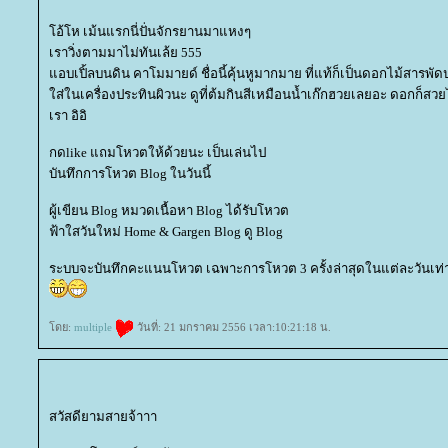
อ้โห เม้นแรกนี่ปั่นจักรยานมาแหงๆ
เราวิ่งตามมาไม่ทันเล้ย 555
อบเปิ้ลบนดิน คาโมมายด์ ชื่อนี้คุ้นหูมากมาย ที่แท้ก็เป็นดอกไม้สารพั
ส่ในเครื่องประทินผิวนะ ดูที่ต้มกินสีเหมือนน้ำเก๊กฮวยเลยอะ ดอกก็สวย
เรา อิอิ
กดlike แถมโหวตให้ด้วยนะ เป็นเล่นไป
บันทึกการโหวต Blog ในวันนี้
ผู้เขียน Blog หมวดเนื้อหา Blog ได้รับโหวต
ฟ้าใสวันใหม่ Home & Gargen Blog ดู Blog
ระบบจะบันทึกคะแนนโหวต เฉพาะการโหวต 3 ครั้งล่าสุดในแต่ละวันเท่า
ดย:
multiple
วันที่: 21 มกราคม 2556 เวลา:10:21:18 น.
สวัสดียามสายจ้าาา