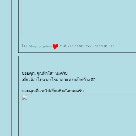
ดย:
Sleeping_prince
วันที่: 22 มกราคม 2556 เวลา:9:01:31 น.
ขอบคุณ คุณฟ้าใสฯ นะครับ
เดี๋ยวต้องไปหาอะไรมาตกแต่งบล๊อกบ้าง อิอิ
ขอบคุณที่แวะไปเยี่ยมที่บล๊อกนะครับ