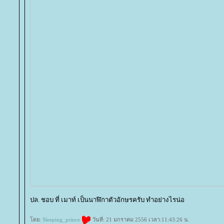
ปล. ชอบ ที่ เมาท์ เป็นนาฬิกาตัวอักษรครับ ทำอย่างไรน่อ
ดย:
Sleeping_prince
วันที่: 21 มกราคม 2556 เวลา:11:43:26 น.