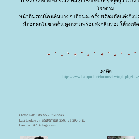
ไม่ชอบน้ำท่วมขัง รดน้ำพอชุ่มเช้าเย็น บำรุงปุ๋ยมูลสัตว์จ
รยตาม
หน้าดินรอบโคนต้นบาง ๆ เดือนละครั้ง พร้อมตัดแต่งกิ่ง
มีดอกดกไม่ขาดต้น ดูงดงามพร้อมส่งกลิ่นหอมให้ลมพัด
เครดิต
https://www.baanpud.net/forum/viewtopic.php?f=7
Create Date : 05 ธันวาคม 2553
Last Update : 7 พฤศจิกายน 2568 21:29:46 น.
Counter : 8274 Pageviews.