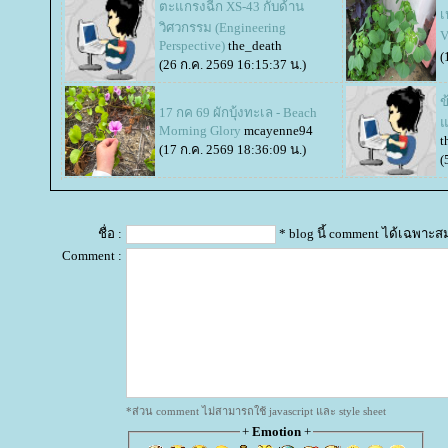
ตะแกรงฉีก XS-43 กับด้าน
เ
วิศวกรรม (Engineering
V
Perspective)
the_death
(
(26 ก.ค. 2569 16:15:37 น.)
ข
17 กค 69 ผักบุ้งทะเล - Beach
อ
Morning Glory
mcayenne94
t
(17 ก.ค. 2569 18:36:09 น.)
(
ชื่อ :
* blog นี้ comment ได้เฉพาะส
Comment :
*ส่วน comment ไม่สามารถใช้ javascript และ style sheet
+
Emotion
+