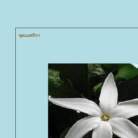
พุดแอฟริกา