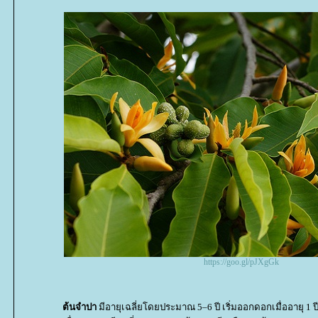
https://goo.gl/pJXgGk
ต้นจำปา
มีอายุเฉลี่ยโดยประมาณ 5–6 ปี เริ่มออกดอกเมื่ออายุ 1 ปี