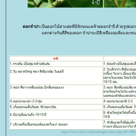
ดอกจำปา
เป็นดอกไม้ฝาแฝดที่มีลักษณะคล้ายดอกจำปี ด้วยรูปดอกแ
ตกต่างกันที่สีของดอก จำปาจะมีสีเหลืองอมส้มและขนา
https://www.mof.or.th/web/agriculture.php?id=49&