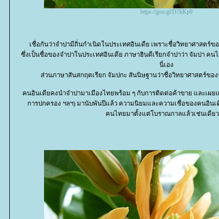
https://goo.gl/D7kKp9
เชื่อกันว่าจำปามีถิ่นกำเนิดในประเทศอินเดีย เพราะชื่อวิทยาศาสตร์
ซึ่งเป็นชื่อของจำปาในประเทศอินเดีย ภาษาฮินดีเรียกจำปาว่า จัมปา ค
นี่เอง
ส่วนภาษาสันสกฤตเรียก จัมปกะ สันนิษฐานว่าชื่อวิทยาศาสตร์
คนอินเดียคงนำจำปามาเมืองไทยพร้อม ๆ กับการติดต่อค้าขาย และเผย
การปกครอง ฯลฯ) มานับพันปีแล้ว ความนิยมและความเชื่อของคนอินเดีย
คนไทยมาตั้งแต่โบราณกาลแล้วเช่นเดียว