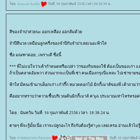
ดย:
Ariawah Auddy
วันที่: 16 กุมภาพันธ์ 2558 เวลา:20:16:34 น.
สีของจำปาสวยนะ ออกเหลือง ออกส้มด้ว
จำปีสีนวล เหมือนลูกครึ่งของจำปีกับจำปาเลยเนอะฟ้าใส
ชื่อ มณฑาดอย...เพราะดี ชื่อนี้
*** พี่ไม่แน่ใจว่าเค้ากำหนดหรือเปล่า ว่าของกินของใช้ ต้องเป็นของเก่า แถว
ถ้าเป็นตลาดอัมพวา ส่วนมากจะเป็นที่เช่า คนเมืองกรุงนี่แหละ ไปเช่าขาย
ฟ้าใส มีคนเข้ามาบล็อกเก่า เก๋ากึ๊ก หมวดดอกไม้ มิกกี้เมาส์ของพี่ เค้าถามว่า.
คืออยากทราบว่าความชื้นบริเวณต้นมิกกี้เมาส์ ค่าph ประมาณเท่าไหร่หรอค่
ดย : นันทวัน วันที่: 16 กุมภาพันธ์ 2558 เวลา: 18:38:24 น.
ตายๆ พี่จะรู้มั้ยเนี่ย เราจะปลูกอะไร ถึงกับต้องรู้ค่า ph เลยเหรอ อ่านแล้วไม
ดย:
สายหมอกและก้อนเมฆ
วันที่: 16 กุมภาพันธ์