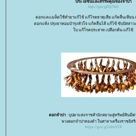
ประโยชน์และสรรพคุณของจำปา
https://goo.gl/Qt76e6
ดอกและเมล็ดใช้ทำยาแก้ไข้ แก้โรคธาตุเสีย แก้คลื่นเหีย
ดอกแห้ง ปรุงยาหอมบำรุงหัวใจ แก้คลื่นไส้ แก้ไข้ ขับปัสสาวะ 
บ แก้โรคประสาท เปลือกต้น แก้ไข้
ดอกจำปา
: บุปผาแห่งราชสำนักสยามสู่ทรัพย์สินมีค
พวงดอกจำปาทองคำ ในศาลาเครื่องราชอิสร
https://goo.gl/idmYOI