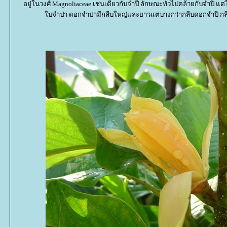
อยู่ในวงศ์ Magnoliaceae เช่นเดียวกับจำปี ลักษณะทั่วไปคล้ายกับจำปี แต
บจำปา ดอกจำปามีกลีบใหญ่และยาวแต่บางกว่ากลีบดอกจำปี กล