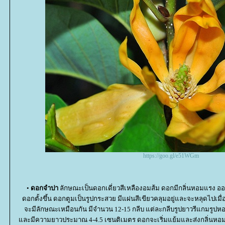
https://goo.gl/e51WGm
•
ดอกจำปา
ลักษณะเป็นดอกเดี่ยวสีเหลืองอมส้ม ดอกมีกลิ่นหอมแรง อ
ดอกตั้งขึ้น ดอกตูมเป็นรูปกระสวย มีแผ่นสีเขียวคลุมอยู่และจะหลุดไปเมื
จะมีลักษณะเหมือนกัน มีจำนวน 12-15 กลีบ แต่ละกลีบรูปยาวรีแกมรูปห
ละมีความยาวประมาณ 4-4.5 เซนติเมตร ดอกจะเริ่มแย้มและส่งกลิ่นหอม