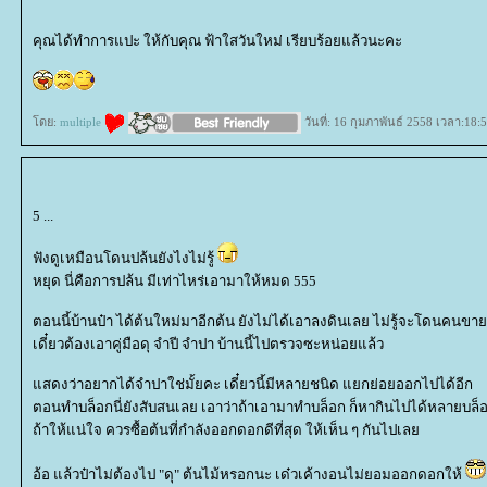
คุณได้ทำการแปะ ให้กับคุณ ฟ้าใสวันใหม่ เรียบร้อยแล้วนะคะ
ดย:
multiple
วันที่: 16 กุมภาพันธ์ 2558 เวลา:18:
5 ...
ฟังดูเหมือนโดนปล้นยังไงไม่รู้
หยุด นี่คือการปล้น มีเท่าไหร่เอามาให้หมด 555
ตอนนี้บ้านป๋า ได้ต้นใหม่มาอีกต้น ยังไม่ได้เอาลงดินเลย ไม่รู้จะโดนคนข
เดี๋ยวต้องเอาคู่มือดุ จำปี จำปา บ้านนี้ไปตรวจซะหน่อยแล้ว
สดงว่าอยากได้จำปาใช่มั้ยคะ เดี๋ยวนี้มีหลายชนิด แยกย่อยออกไปได้อีก
ตอนทำบล็อกนี่ยังสับสนเลย เอาว่าถ้าเอามาทำบล็อก ก็หากินไปได้หลายบล็
ถ้าให้แน่ใจ ควรซื้อต้นที่กำลังออกดอกดีที่สุด ให้เห็น ๆ กันไปเล
อ้อ แล้วป๋าไม่ต้องไป "ดุ" ต้นไม้หรอกนะ เด๋วเค้างอนไม่ยอมออกดอกให้