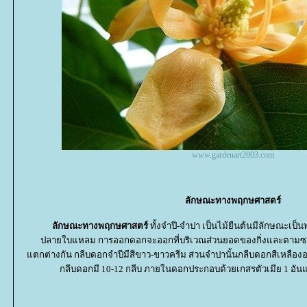
www.gardenart2003.com
ลักษณะทางพฤกษศาสตร์
ลักษณะทางพฤกษศาสตร์
ทั้งจำปี-จำปา เป็นไม้ยืนต้นมีลักษณะเป็นพ
ปลายใบแหลม การออกดอกจะออกที่บริเวณส่วนยอดของกิ่งและตามซอก
ตกต่างกัน กลีบดอกจำปีมีสีขาว-ขาวครีม ส่วนจำปานั้นกลีบดอกสีเหลืองอมส
กลีบดอกมี 10-12 กลีบ ภายในดอกประกอบด้วยเกสรตัวเมีย 1 อันแล