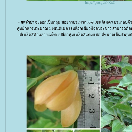
https://goo.gl/z9iKxG
•
ผลจำปา
จะออกเป็นกลุ่ม ช่อยาวประมาณ 6-9 เซนติเมตร ประกอบด้วย
ศูนย์กลางประมาณ 1 เซนติเมตร เปลือกเขียวมีจุดประขาว สามารถติดผล
มีเมล็ดสีดำหลายเมล็ด เปลือกหุ้มเมล็ดสีแดงแสด มีขนาดเส้นผ่าศู