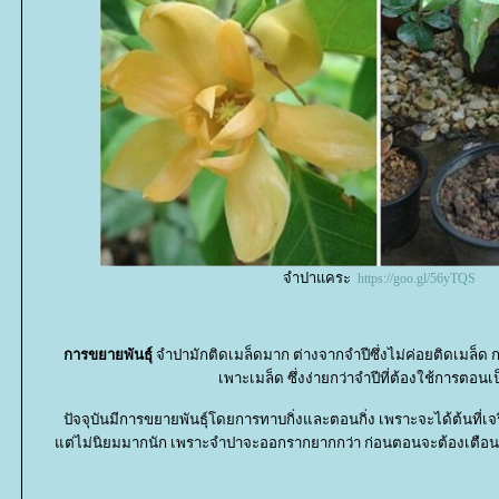
จำปาแคระ
https://goo.gl/56yTQS
การขยายพันธุ์
จำปามักติดเมล็ดมาก ต่างจากจำปีซึ่งไม่ค่อยติดเมล็ด ก
เพาะเมล็ด ซึ่งง่ายกว่าจำปีที่ต้องใช้การตอนเ
ปัจจุบันมีการขยายพันธุ์โดยการทาบกิ่งและตอนกิ่ง เพราะจะได้ต้นที่เ
ต่ไม่นิยมมากนัก เพราะจำปาจะออกรากยากกว่า ก่อนตอนจะต้องเตือนกิ่