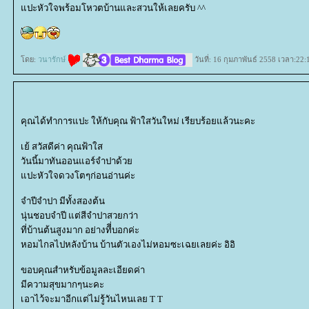
ปะหัวใจพร้อมโหวตบ้านและสวนให้เลยครับ ^^
ดย:
วนารักษ์
วันที่: 16 กุมภาพันธ์ 2558 เวลา:22:
คุณได้ทำการแปะ ให้กับคุณ ฟ้าใสวันใหม่ เรียบร้อยแล้วนะคะ
เย้ สวัสดีค่า คุณฟ้าใส
วันนี้มาทันออนแอร์จำปาด้ว
ปะหัวใจดวงโตๆก่อนอ่านค่ะ
จำปีจำปา มีทั้งสองต้น
นุ่นชอบจำปี แต่สีจำปาสวยกว่า
ที่บ้านต้นสูงมาก อย่างทีี่บอกค่ะ
หอมไกลไปหลังบ้าน บ้านตัวเองไม่หอมซะเฉยเลยค่ะ อิอิ
ขอบคุณสำหรับข้อมูลละเอียดค่า
มีความสุขมากๆนะคะ
เอาไว้จะมาอีกแต่ไม่รู้วันไหนเลย T T