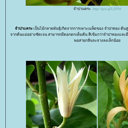
จำปาแคระ
https://goo.gl/Lj1P04
จำปาแคระ
เป็นไม้กลายพันธุ์เกิดจากการเพาะเมล็ดของ จำปาทอง ต้นสูง
จากต้นแม่อย่างชัดเจน สามารถมีดอกดกเต็มต้น สีเข้มกว่าจำปาทองและมีก
พอสายกลิ่นจะจางลงเล็กน้อ