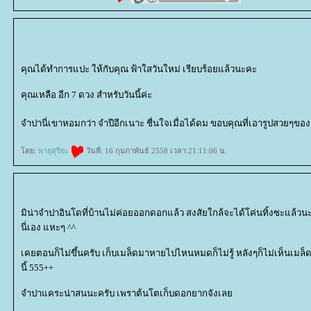
คุณได้ทำการแปะ ให้กับคุณ ฟ้าใสวันใหม่ เรียบร้อยแล้วนะคะ
คุณเหลือ อีก 7 ดวง สำหรับวันนี้ค่ะ
จำปานี่เขาหอมกว่า จำปีอีกเนาะ ชื่นใจเมื่อได้ดม ขอบคุณที่เอารูปสวยๆข
ดย:
พายุสุริยะ
วันที่: 16 กุมภาพันธ์ 2558 เวลา:21:11:06 น.
มิน่าจำปาอินโดที่บ้านไม่ค่อยออกดอกแล้ว สงสัยใกล้จะได้โค่นทิ้งซะแล้วนะ
นี่เอง แหะๆ ^^
เคยตอนก็ไม่ขึ้นครับ เก็บเมล็ดมาหายไปไหนหมดก็ไม่รู้ หลังๆก็ไม่เห็นเ
นี้ 555++
จำปาแคระน่าสนนะครับ เพราต้นโตเก็บดอกยากจังเล