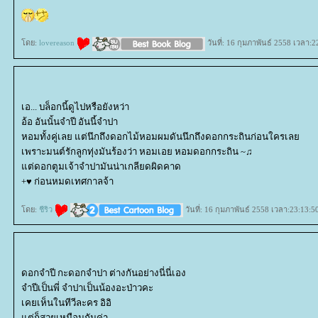
ดย:
lovereason
วันที่: 16 กุมภาพันธ์ 2558 เวลา:2
เอ... บล็อกนี้ดูไปหรือยังหว่า
อ้อ อันนั้นจำปี อันนี้จำปา
หอมทั้งคู่เลย แต่นึกถึงดอกไม้หอมผมดันนึกถึงดอกกระถินก่อนใครเล
เพราะมนต์รักลูกทุ่งมันร้องว่า หอมเอย หอมดอกกระถิน ~♫
ต่ดอกตูมเจ้าจำปามันน่าเกลียดผิดคาด
+♥ ก่อนหมดเทศกาลจ้า
ดย:
ชีริว
วันที่: 16 กุมภาพันธ์ 2558 เวลา:23:13:5
ดอกจำปี กะดอกจำปา ต่างกันอย่างนี่นี่เอง
จำปีเป็นพี่ จำปาเป็นน้องอะป่าวคะ
เคยเห็นในทีวีละคร อิอิ
ต่ก็สวยเหมือนกันค่า