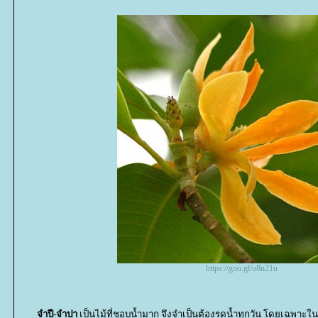
https://goo.gl/u8n21u
จำปี-จำปา
เป็นไม้ที่ชอบน้ำมาก จึงจำเป็นต้องรดน้ำทุกวัน โดยเฉพาะใ