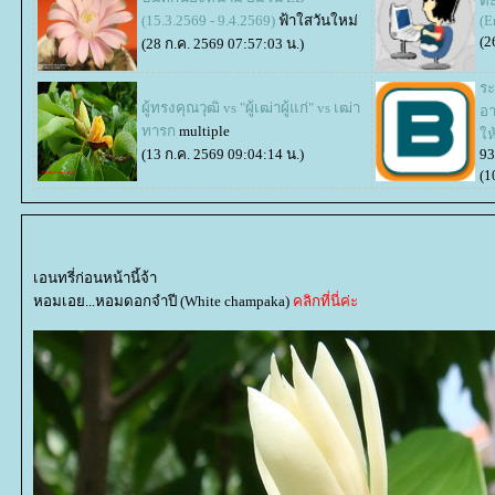
ตะ
(15.3.2569 - 9.4.2569)
ฟ้าใสวันใหม่
(E
(2
(28 ก.ค. 2569 07:57:03 น.)
ระ
ผู้ทรงคุณวุฒิ vs "ผู้เฒ่าผู้แก่" vs เฒ่า
อา
ทารก
multiple
ห้
(13 ก.ค. 2569 09:04:14 น.)
93
(1
เอนทรี่ก่อนหน้านี้จ้า
หอมเอย...หอมดอกจำปี (White champaka)
คลิกที่นี่ค่ะ