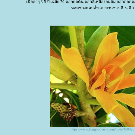
เมื่ออายุ 3-5 ปี เฉลี่ย 70 ดอกต่อต้น ดอกสีเหลืองอมส้ม ออกดอกตล
หอมช่วงพลบค่ำและบานช่วง ตี 2–ตี 3
https://www.thaigoodview.com/node/180420