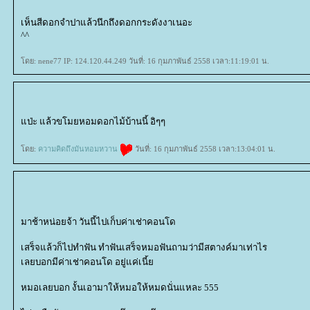
เห็นสีดอกจำปาแล้วนึกถึงดอกกระดังงาเนอะ
^^
ดย: nene77 IP: 124.120.44.249 วันที่: 16 กุมภาพันธ์ 2558 เวลา:11:19:01 น.
ป่ะ แล้วขโมยหอมดอกไม้บ้านนี้ อิๆๆ
ดย:
ความคิดถึงมันหอมหวาน
วันที่: 16 กุมภาพันธ์ 2558 เวลา:13:04:01 น.
มาช้าหน่อยจ้า วันนี้ไปเก็บค่าเช่าคอนโด
เสร็จแล้วก็ไปทำฟัน ทำฟันเสร็จหมอฟันถามว่ามีสตางค์มาเท่าไร
เลยบอกมีค่าเช่าคอนโด อยู่แค่เนี้
หมอเลยบอก งั้นเอามาให้หมอให้หมดนั่นแหละ 555