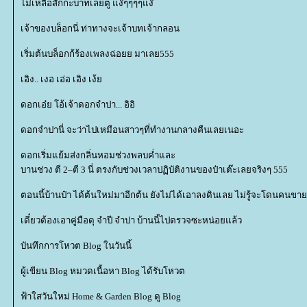
ไม่เหลือสักกะบาทเลยตู แง๊ๆๆๆๆแง๊
เจ้าของบล็อกนี่ ท่าทางจะเจ้าบทเจ้ากลอน
เริ่มต้นบล็อกก้ร้องเพลงฉ่อยย มาเลย555
เอิง.. เงอ เอ่อ เอิง เง้
ดอกเอ๋ย โอ้เจ้าดอกจำปา... อิอิ
ดอกจำปานี่ จะว่าไปเหมือนสาวๆที่ทำงานกลางคืนเลยเนอะ
ดอกเริ่มแย้มส่งกลิ่นหอมช่วงพลบค่ำและ
บานช่วง ตี 2–ตี 3 นี่ ตรงกับช่วงเวลาปฏิบัติงานของป๋าเต๊ะเลยจริงๆ 555
ตอนนี้บ้านป๋า ได้ต้นใหม่มาอีกต้น ยังไม่ได้เอาลงดินเลย ไม่รู้จะโดนคนข
เดี๋ยวต้องเอาคู่มือดุ จำปี จำปา บ้านนี้ไปตรวจซะหน่อยแล้ว
บันทึกการโหวต Blog ในวันนี้
ผู้เขียน Blog หมวดเนื้อหา Blog ได้รับโหวต
ฟ้าใสวันใหม่ Home & Garden Blog ดู Blog