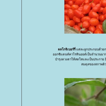
ผลโกจิเบอร์รี่
ต่ละลูกประกอบด้วยกรด
ออกซิแดนท์คาโรทินอยด์เป็นจำนวนมาก ร
บำรุงดวงตาให้สดใสและเป็นประกาย อีก
สมดุลของสภาพผิวแล