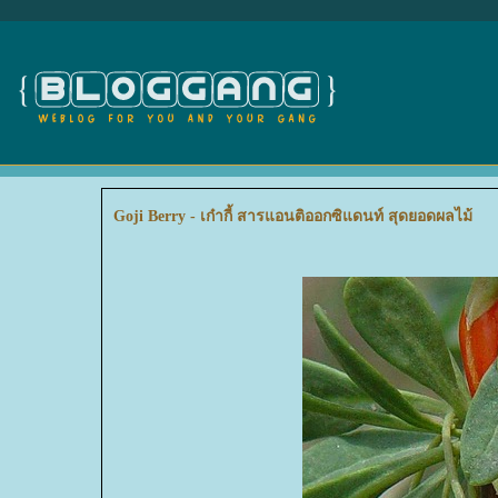
Goji Berry - เก๋ากี้ สารแอนติออกซิแดนท์ สุดยอดผลไม้