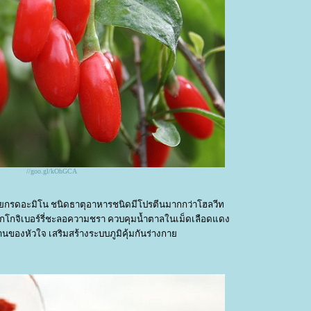
//goo.gl/kOhGCA
ยกรดอะมิโน ชนิดธาตุอาหารชนิดมีโปรตีนมากกว่าโฮลวีท
กโกจิเบอร์รี่ชะลอความชรา ควบคุมน้ำตาลในเม็ดเลือดแดง
นของหัวใจ เสริมสร้างระบบภูมิคุ้มกันร่างกา