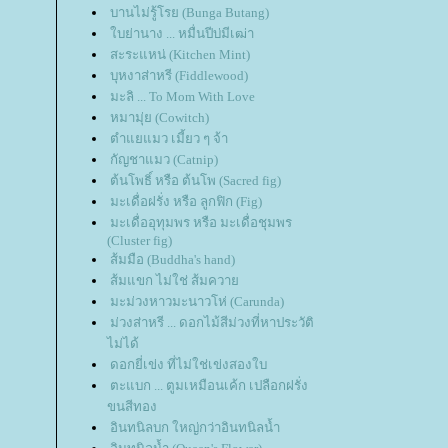
บานไม่รู้โรย (Bunga Butang)
บย่านาง ... หมื่นปีบ่มีเฒ่า
สะระแหน่ (Kitchen Mint)
บุหงาส่าหรี (Fiddlewood)
มะลิ ... To Mom With Love
หมามุ่ย (Cowitch)
ตำแยแมว เมี้ยว ๆ จ้า
กัญชาแมว (Catnip)
ต้นโพธิ์ หรือ ต้นโพ (Sacred fig)
มะเดื่อฝรั่ง หรือ ลูกฟิก (Fig)
มะเดื่ออุทุมพร หรือ มะเดื่อชุมพร
(Cluster fig)
ส้มมือ (Buddha's hand)
ส้มแขก ไม่ใช่ ส้มควา
มะม่วงหาวมะนาวโห่ (Carunda)
ม่วงส่าหรี ... ดอกไม้สีม่วงที่หาประวัติ
ไม่ได้
ดอกยี่เข่ง ที่ไม่ใช่เข่งสองใบ
ตะแบก ... ตูมเหมือนเค้ก เปลือกฝรั่ง
ขนสีทอง
อินทนิลบก ใหญ่กว่าอินทนิลน้ำ