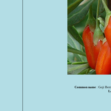
Common name
: Goji Berr
L