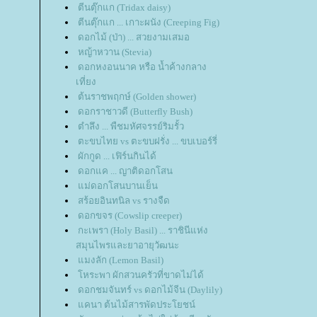
ตีนตุ๊กแก (Tridax daisy)
ตีนตุ๊กแก ... เกาะผนัง (Creeping Fig)
ดอกไม้ (ป่า) ... สวยงามเสมอ
หญ้าหวาน (Stevia)
ดอกหงอนนาค หรือ น้ำค้างกลาง
เที่ยง
ต้นราชพฤกษ์ (Golden shower)
ดอกราชาวดี (Butterfly Bush)
ตำลึง ... พืชมหัศจรรย์ริมรั้ว
ตะขบไทย vs ตะขบฝรั่ง ... ขบเบอร์รี่
ผักกูด ... เฟิร์นกินได้
ดอกแค ... ญาติดอกโสน
ม่ดอกโสนบานเย็น
สร้อยอินทนิล vs รางจืด
ดอกขจร (Cowslip creeper)
กะเพรา (Holy Basil) ... ราชินีแห่ง
สมุนไพรและยาอายุวัฒนะ
มงลัก (Lemon Basil)
หระพา ผักสวนครัวที่ขาดไม่ได้
ดอกชมจันทร์ vs ดอกไม้จีน (Daylily)
คนา ต้นไม้สารพัดประโยชน์