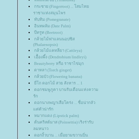
กระชาย (Fingerroot) ... โสมไท
ราชาแห่งสมุนไพร
ทับทิม (Pomegranate)
อินทผลัม (Date Palm)
บีทรูท (Beetroot)
กล้วยไม้ฟาแลนนอปซิส
(Phalaenopsis)
กล้วยไม้แคทลียา (Cattleya)
เอื้องผึ้ง (Dendrobium lindleyi)
Beautyberry หรือ ราชาไข่มุก
ดาหลา (Torch ginger)
กล้วยบัว (Flowering banana)
ี่โถ ดอกไม้ สวย สังหาร ... 1
ดอกชมพูภูคา บานรับเดือนแห่งความ
รัก
ดอกนางพญาเสือโคร่ง ... ชื่อน่ากลัว
ต่ตัวน่ารัก
หมากแดง (Lipstick palm)
ต้นคริสต์มาส (Poinsettia) เริงร่ารับ
ลมหนาว
ดอกงิ้วบาน ... เมื่อยามขวานบิ่น