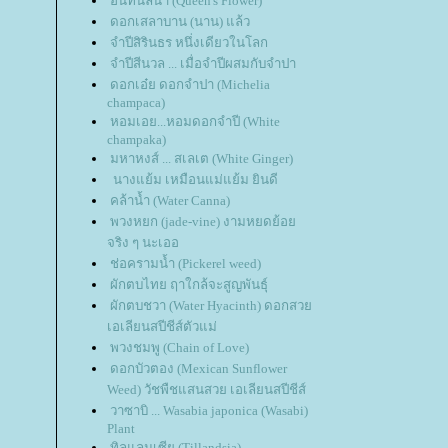
อินทนิลน้ำ (Queen's Flower)
ดอกเสลาบาน (นาน) แล้ว
จำปีสิรินธร หนึ่งเดียวในโลก
จำปีสีนวล ... เมื่อจำปีผสมกับจำปา
ดอกเอ๋ย ดอกจำปา (Michelia
champaca)
หอมเอย...หอมดอกจำปี (White
champaka)
มหาหงส์ ... สเลเต (White Ginger)
นางแย้ม เหมือนแม่แย้ม ยินดี
คล้าน้ำ (Water Canna)
พวงหยก (jade-vine) งามหยดย้อ
จริง ๆ นะเออ
ช่อครามน้ำ (Pickerel weed)
ผักตบไทย ฤาใกล้จะสูญพันธุ์
ผักตบชวา (Water Hyacinth) ดอกสว
เอเลียนสปีชีส์ตัวแม่
พวงชมพู (Chain of Love)
ดอกบัวตอง (Mexican Sunflower
Weed) วัชพืชแสนสวย เอเลียนสปีชีส์
วาซาบิ ... Wasabia japonica (Wasabi)
Plant
ทิลแลนเซีย (Tillandsia)