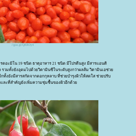
//goo.gl/QRROy4
อะมิโน 19 ชนิด ธาตุอาหาร 21 ชนิด มีโปรตีนสูง มีสารแอนติ
วมทั้งยังอุดมไปด้วยวิตามินซีในระดับสูงกว่าผลส้ม วิตามินเอช่ว
ทั้งยังมีสารสกัดจากดอกกุหลาบ ที่ช่วยบำรุงผิวให้สดใส ช่วยปรับ
ะที่สำคัญยังเพิ่มความชุ่มชื้นของผิวอีกด้ว