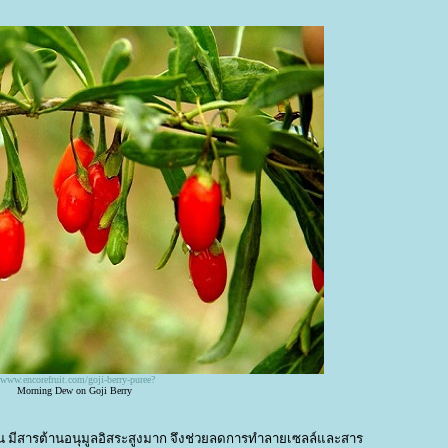
/www.encorefruit.com/goji-berry-puree
?
Morning Dew on Goji Berry
วาน มีสารต้านอนุมูลอิสระสูงมาก จึงช่วยลดการทำลายเซลล์และสาร