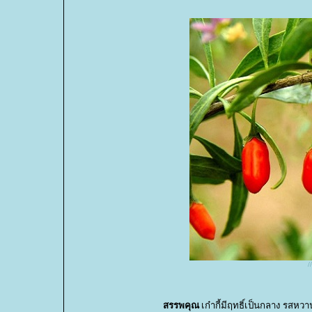
/
สรรพคุณ
เก๋ากี้มีฤทธิ์เป็นกลาง รสห