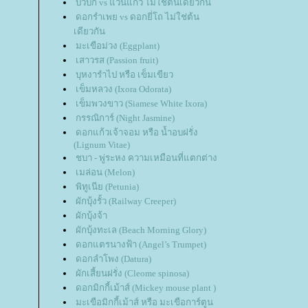
บัวบก vs แว่นแก้ว ไม่ใช่ต้นเดียวกัน
ดอกรำเพย vs ดอกยี่โถ ไม่ใช่ต้น
เดียวกัน
มะเขือม่วง (Eggplant)
เสาวรส (Passion fruit)
บุหงารำไป หรือ เข็มเขียว
เข็มหลวง (Ixora Odorata)
เข็มพวงขาว (Siamese White Ixora)
กรรณิการ์ (Night Jasmine)
ดอกแก้วเจ้าจอม หรือ น้ำอบฝรั่ง
(Lignum Vitae)
ชบา - พู่ระหง ความเหมือนที่แตกต่าง
เมล่อน (Melon)
พิทูเนีย (Petunia)
ผักบุ้งรั้ว (Railway Creeper)
ผักบุ้งจ้า
ผักบุ้งทะเล (Beach Morning Glory)
ดอกแตรนางฟ้า (Angel’s Trumpet)
ดอกลำโพง (Datura)
ผักเสี้ยนฝรั่ง (Cleome spinosa)
ดอกมิกกี้เม้าส์ (Mickey mouse plant )
มะเขือมิกกี้เม้าส์ หรือ มะเขือการ์ตูน