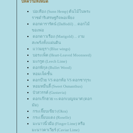
บทความทั้งหมด
ปอเทือง (Sunn Hemp) ต้นไม้ในพระ
ราชดำริเศรษฐกิจพอเพียง
ดอกดารารัตน์ (Daffodil) ... ดอกไม้
ของพ่อ
ดอกดาวเรือง (Marigold) ... งาม
สะพรั่งทั้งแผ่นดิน
ววมยุรา (Blue wings)
บอระเพ็ด (Heart-Leaved Moonseed)
มะกรูด (Leech Lime)
ดอกพิกุล (Bullet Wood)
หอมเจ็ดชั้น
ดอกบ๊วย VS ดอกท้อ VS ดอกซากุระ
หอมหมื่นลี้ (Sweet Osmanthus)
บัวสวรรค์ (Gustavia)
ดอกเก๊กฮวย vs ดอกเบญจมาศ (ดอก
มัม)
กระเจี๊ยบเขียว (Okra)
กระเจี๊ยบแดง (Roselle)
มะนาวนิ้วมือ (Finger Lime) หรือ
มะนาวคาเวียร์ (Caviar Lime)