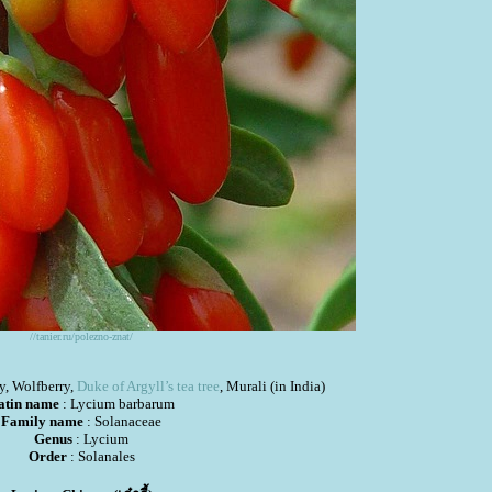
//tanier.ru/polezno-znat/
y, Wolfberry,
Duke of Argyll’s tea tree
, Murali (in India)
atin name
: Lycium barbarum
Family name
: Solanaceae
Genus
: Lycium
Order
: Solanales