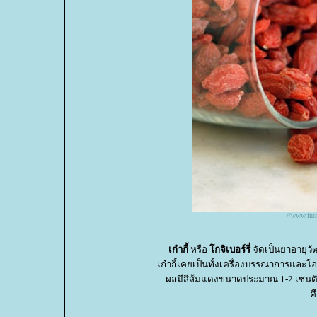
//www.int
เก๋ากี้
หรือ
กจิเบอร์รี่
จัดเป็นยาอายุว
เก๋ากี้เคยเป็นทั้งเครื่องบรรณาการและโอส
ผลมีสีส้มแดงขนาดประมาณ 1-2 เซนติเมต
ค