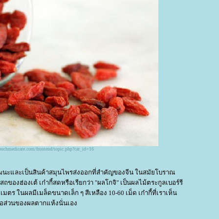
ouchmedicare.com/frontend/topic.php?cat_id=16
ัฒนะและเป็นสินค้าสมุนไพรส่งออกที่สำคัญของจีน ในสมัยโบราณ
ถของฮ่องเต้ เก๋ากี้สดหรือเรียกว่า "ผลโกจิ" เป็นผลไม้ตระกูลเบอร์รี
ร ในผลมีเมล็ดขนาดเล็ก ๆ สีเหลือง 10-60 เม็ด เก๋ากี้ที่เราเห็น
ือส่วนของผลตากแห้งนั่นเอง