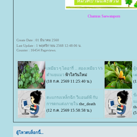
Chamras Saewataporn
Create Date : 01 มีนาคม 2560
Last Update : 1 พฤศจิกายน 2568 12:48:06 น.
Counter : 16454 Pageviews.
เหมียว ๆ ไดอารี่ ... สองเหมียว VS
ผู
ตำแยแมว
ฟ้าใสวันใหม่
เ
(18 ก.ค. 2569 11:25:40 น.)
(1
ข
ตะแกรงเหล็กฉีก วีแอนด์พี กับ
อ
การตกแต่งภายใน
the_death
th
(12 ก.ค. 2569 15:58:58 น.)
(5
ผู้โหวตบล็อกนี้...