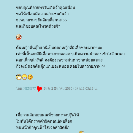
ขอบคุณที่อวยพรวันเกิดจ้าคุณเพื่อน
ขอให้เพื่อนมีความสุขเช่นกันจ้า
จะพยายามขยันอัพบล็อกนะ 55
ละก็ขอบคุณโหวตด้วยจ้า
ต้นหญ้าตีนตุ๊กแกนี่เป็นดอกหญ้าที่ผีเสื้อชอบมากๆนะ
เท่าที่เห็นจะมีผีเสื้อมาเกาะตลอดๆ เพิ่มความน่ามองเข้าไปอีกเนอะ
ดอกเล็กๆน่ารักดี คงต้องรอช่วงฝนตกชุกหน่อยแหละ
ถึงจะมีดอกตีนตุ๊กแกเยอะหน่อย ค่อยไปหาถ่ายภาพ ^^
ดย:
NENE77
วันที่: 2 มีนาคม 2560 เวลา:13:03:16 น.
เมื่อวานลืมขอบคุณที่ช่วยตรวจปรู๊ฟให้
ไม่ทันได้ตรวจคำผิดตอนอัพบล็อก
หนหน้าถ้าคุณฟ้าใสเจอคำผิดอีก