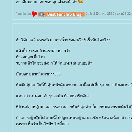
อย่าลืมบอกนะคะ ขอบคุณล่วงหน้าค่า
ดย:
haiku
วันที่: 2 มีนาคม 2560 เวลา:23:32
ฮ้า ได้มาแล้วเหรอนี่ มะนาวนิ้วหรือคาเวียร์ เร็วทันใจจริงๆ
ล้วก็ กระรอกบ้านเราฝากบอกว่า
ถ้าออกลูกเมื่อไหร่
รบกวนฟ้าใสช่วยส่งมาให้ มันแทะเล่นหน่อยน้า
มันบอก อยากกินมากๆๆ555
ต้นตีนตุ๊กแกวันนี้นี่ คุ้นหน้าคุ้นตามานาน ตั้งแต่เด็กๆเลยนะ เพียงแต่ว่าไ
ต่จะว่าไป ดอกเล้กๆของมัน ก้สวยน่ารักดีนะ
ที่บ้านปลูกหญ้ามาหลายรอบ หลายพันธุ์ สุดท้ายก็ตายหมด เพราะต้นไม
ถ้าเอา หญ้าตุ๊บโต๋ แบบนี้ไปปลูกแทนหญ้ามาเลเซีย หรือนวลน้อย น่า
เพราะเห็นว่าเป็นวัชพืช ใช่มั้ยอ่า