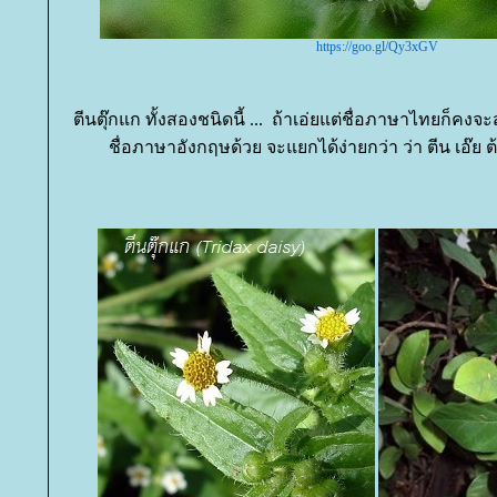
https://goo.gl/Qy3xGV
ตีนตุ๊กแก ทั้งสองชนิดนี้ ... ถ้าเอ่ยแต่ชื่อภาษาไทยก็คงจ
ชื่อภาษาอังกฤษด้วย จะแยกได้ง่ายกว่า ว่า ตีน เอ๊ย 