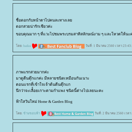
ชื่อดอกกับหน้าตาไปคนละทางเล
ดอกสวยน่ารักเชียวค่ะ
ขอบคุณมาก ๆ ที่แวะไปชมพระบรมสาทิสลักษณ์งาม ๆ และโหวตให้นะ
ดย:
haiku
วันที่: 1 มีนาคม 2560 เวลา:23:43
ภาพแรกสวยมากค่ะ
มาดูตีนตุ๊กแกค่ะ มีหลายชนิดเหมือนกันเนาะ
ตอนแรกที่เข้าใจเจ้าต้นตีนตุ๊กแก
นึกว่าจะเลื่้อยเกาะตามกำแพง ชนิดนี้ต่างไปเลยนะคะ
ฟ้าใสวันใหม่ Home & Garden Blog
ดย:
ข้ามขอบฟ้า
วันที่: 2 มีนาคม 2560 เวลา