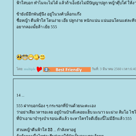
ฟ้าใสบอก ทำไมจะไม่ได้ แล้วถ้าเอ็งยังไม่มีปัญญาปลูก หญ้าตุ๊บโต๋ ให้ง
ข้ายังมีอีกพันธุ์นึง อยู่ในวงศ์ บล็อกแก๊ง
ชื่อหญ้า ตีนฟ้าใส โดนง่าย เอ๊ย ปลูกง่าย หนักแน่น แน่นอนโดนแต่ละที
อยากลองมั้ยล้า เย้ย 555
ดย:
multiple
วันที่: 3 มีนาคม 2560 เวลา:6:4
14 ...
555 ฝากบอกน้อง ๆ กระรอกที่บ้านด้วยนะตะเอง
ว่าอย่าเสียเวลารอเลย อยู่บ้านป๋าเต๊ะคอยแฮ็บ มะนาว มะม่วง ส้มโอ ไชโย
ที่ป๋าเอามาบำรุงบำเรอน่ะดีแล้ว จะหาใครใจดีเยี่ยงนี้ไม่มีอีกแล้ว 555
ส่วนหญ้าตีนฟ้าใส อิอิ ... กำลังหาอยู่