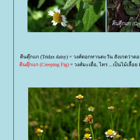
ตีนตุ๊กแก (Tridax daisy) = วงศ์ดอกทานตะวัน สังเกตว่าดอ
ตีนตุ๊กแก (Creeping Fig)
= วงศ์มะเดื่อ, ไทร .. เป็นไม้เลื้อย