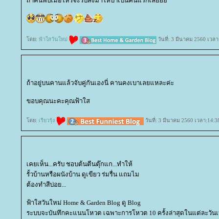
ถ้าค้นพบเมื่อไหร่จะรีบส่งมาให้ป๋าเป็นคนแรกเล้
ดย:
ฟ้าใสวันใหม่
วันที่: 3 มีนาคม 2560 เวลา
ถ้าอยู่บนคานแล้วจับคู่กันเองนี่ คานคงเบาเลยแหละค่ะ
ขอบคุณนะคะคุณฟ้าใส
ดย:
เรียวรุ้ง
วันที่: 3 มีนาคม 2560 เวลา:14:3
เคยเห็น...ครับ ชอบต้นตีนตุ๊กแก...ทำให้
รั้วบ้านหรือผนังบ้าน ดูเขียว ร่มรื่น แถมไม
ต้องทำสีบ่อย...
ฟ้าใสวันใหม่ Home & Garden Blog ดู Blog
ระบบจะบันทึกคะแนนโหวต เฉพาะการโหวต 10 ครั้งล่าสุดในแต่ละวันเท