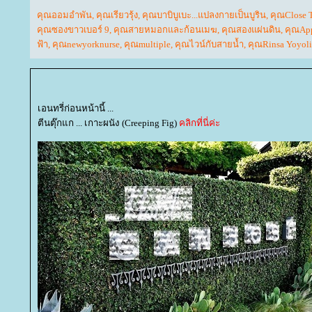
คุณออมอำพัน
,
คุณเรียวรุ้ง
,
คุณบาบิบูเบะ...แปลงกายเป็นบูริน
,
คุณClose 
คุณซองขาวเบอร์ 9
,
คุณสายหมอกและก้อนเมฆ
,
คุณสองแผ่นดิน
,
คุณAp
ฟ้า
,
คุณnewyorknurse
,
คุณmultiple
,
คุณไวน์กับสายน้ำ
,
คุณRinsa Yoyol
เอนทรี่ก่อนหน้านี้ ...
ตีนตุ๊กแก ... เกาะผนัง (Creeping Fig)
คลิกที่นี่ค่ะ