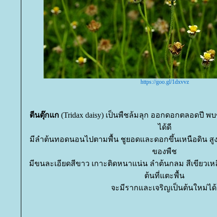
https://goo.gl/1dxvvz
ตีนตุ๊กแก
(Tridax daisy) เป็นพืชล้มลุก ออกดอกตลอดปี พบขึ
ได้ดี
มีลำต้นทอดนอนไปตามพื้น ชูยอดและดอกขึ้นเหนือดิน สู
ของพืช
มีขนละเอียดสีขาว เกาะติดหนาแน่น ลำต้นกลม สีเขียวเหล
ต้นที่แตะพื้น
จะมีรากและเจริญเป็นต้นใหม่ได