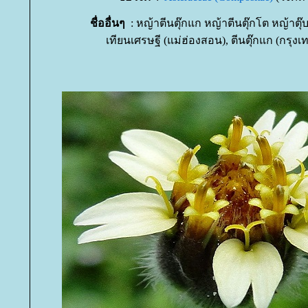
ชื่ออื่นๆ
: หญ้าตีนตุ๊กแก หญ้าตีนตุ๊กโต หญ้าตุ๊บโ
เทียนเศรษฐี (แม่ฮ่องสอน), ตีนตุ๊กแก (กรุงเ