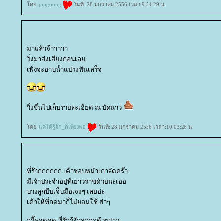
ดย:
pragoong
วันที่: 28 มกราคม 2556 เวลา:9:54:29 น.
มาแล้วจ้าาาาา
วิ่งมาส่งเสียงก่อนเล
เพิ่งจะอาบน้ำแปรงฟันเสร็จ
วิ่งขึ้นไปเก็บรายละเอียด ณ บัดนาว
ดย:
ค่ได้รู้จัก_ก็เพียงพอ
วันที่: 28 มกราคม 2556 เวลา:10:03:26 น.
ที่ร๊ากกกกกก เค้าชอบหม่ำเกาลัดคร๊า
มีเจ้าประจำอยู่ที่เยาวราชด้วยนะเออ
บางลูกบีบเจ็บมือเจงๆ เลยอ่ะ
เค้าให้ที่กดมาก็ไม่ยอมใช้ ฮ่าๆ
กรี๊ดดดดด ที่รักรู้จักลูกกอด้วยป่าว