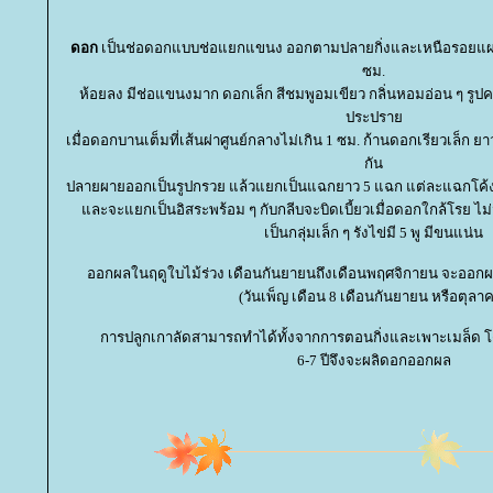
ดอก
เป็นช่อดอกแบบช่อแยกแขนง ออกตามปลายกิ่งและเหนือรอยแผลใ
ซม.
ห้อยลง มีช่อแขนงมาก ดอกเล็ก สีชมพูอมเขียว กลิ่นหอมอ่อน ๆ รูป
ประปรา
เมื่อดอกบานเต็มที่เส้นผ่าศูนย์กลางไม่เกิน 1 ซม. ก้านดอกเรียวเล็ก ยา
กัน
ปลายผายออกเป็นรูปกรวย แล้วแยกเป็นแฉกยาว 5 แฉก แต่ละแฉกโค้ง
ละจะแยกเป็นอิสระพร้อม ๆ กับกลีบจะบิดเบี้ยวเมื่อดอกใกล้โรย ไม่
เป็นกลุ่มเล็ก ๆ รังไข่มี 5 พู มีขนแน่น
ออกผลในฤดูใบไม้ร่วง เดือนกันยายนถึงเดือนพฤศจิกายน จะออกผ
(วันเพ็ญ เดือน 8 เดือนกันยายน หรือตุลา
การปลูกเกาลัดสามารถทำได้ทั้งจากการตอนกิ่งและเพาะเมล็ด 
6-7 ปีจึงจะผลิดอกออกผล