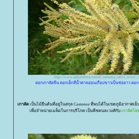
https://www.aphotoflora.com/af_castanea_sativa_sweet_c
ดอกเกาลัดจีน ดอกเล็กสีน้ำตาลอ่อนเกือบขาวเป็นช่อยาว ดอก
เกาลัด
เป็นไม้ยืนต้นที่อยู่ในสกุล
Castanea
ที่พบได้ในเขตภูมิอากาศเย็
เพื่อจำหน่ายเมล็ดในการบริโภค เป็นพืชคนละวงศ์กับ
เกาลัดไ