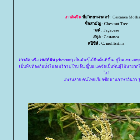
เกาลัดจีน
ชื่อวิทยาศาสตร์
: Castanea Molli
ชื่อสามัญ
: Chestnut Tree
วงศ์
: Fagaceae
สกุล
: Castanea
สปีชีส์
: C. mollissima
เกาลัด
หรือ
เชสท์นัท
(chestnut) เป็นพันธุ์ไม้ยืนต้นที่ขึ้นอยู่ในแทบจ
เป็นพืชท้องถิ่นทั้งในอเมริกา ยุโรป จีน ญี่ปุ่น แต่จัดเป็นพันธุ์ไม้หาย
ไม่
พร่หลาย คนไทยเรียกชื่อตามภาษาถิ่นว่า 'ลู