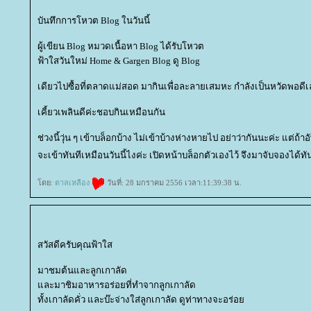
บันทึกการโหวต Blog ในวันนี้
ผู้เขียน Blog หมวดเนื้อหา Blog ได้รับโหวต
ฟ้าใสวันใหม่ Home & Gargen Blog ดู Blog
เดียวไปซื้อที่ตลาดแม่สอด มากินเพื่อละลายเสมหะ กำลังเป็นหวัดพอดีเ
เคี้ยวเพลินดีค่ะชอบกินเหมือนกัน
ช่วงนี้วุ่น ๆ เข้าบล็อกบ้าง ไม่เข้าบ้างห่างหายไป อย่าว่ากันนะค่ะ แต่ถ้า
จะเข้าทันทีเหมือนวันนี้ไงค่ะ เปิดหน้าบล็อกตัวเองไว้ จึงมาจับจองได้ท
ดย:
ตาลเหลือง
วันที่: 28 มกราคม 2556 เวลา:11:39:38 น.
สวัสดีครับคุณฟ้าใส
มาชมต้นและลูกเกาลัด
ละมาชิมอาหารอร่อยที่ทำจากลูกเกาลัด
ทั้งเกาลัดคั่ว และบ๊ะจ่างใส่ลูกเกาลัด ดูท่าทางจะอร่อ