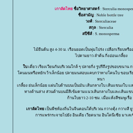
เกาลัดไท
ชื่อวิทยาศาสตร์
: Sterculia monospe
ชื่อสามัญ
: Noble bottle tree
วงศ์
: Sterculiaceae
สกุล
: Sterculia
สปีชีส์
: S. monosperma
ไม้ยืนต้น สูง 4-30 ม. เรือนยอดเป็นพุ่มโปร่ง เปลือกเรียบหรื
ไปตามยาว ลำต้น กิ่งอ่อนเกลี้ยง
บ
เดี่ยว เรียงเวียนกันบริเวณใกล้ ๆ ปลายกิ่ง รูปรีถึงรูปขอบขนาน ก
คนมนหรือหยักเว้าเล็กน้อย ปลายมนสอบแคบกว่าทางโคนใบ ขอบเรียบห
หนา
เกลี้ยง ย่นเล็กน้อย แผ่นใบด้านบนเป็นมัน เส้นกลางใบ เส้นแขนงใบ แ
ทางด้านล่าง ส่วนด้านบนมีสีเข้มตามแนวเส้นกลางใบและเส้นแขน
ก้านใบยาว 2-10 ซม. เมื่อแห้งสีชมพูเรื่อ 
เกาลัดไท
เป็นพืชท้องถิ่นในจีนตอนใต้บริเวณ กวางตุ้ง กวางสี ยู
การแพร่กระจายไปยัง อินเดีย เวียดนาม อินโดนีเซีย มาเลเซี