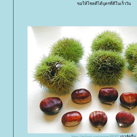
ขอให้โชคดีได้บุตรที่ดีในเร็ววัน
เกาลัดจีน
https://atcloud.com/stories/68307