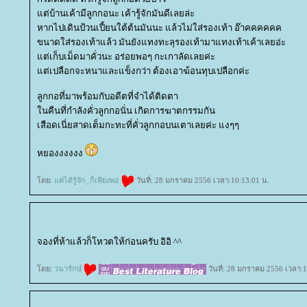
ต่บ้านเค้ามีลูกกอนะ เค้ารู้จักมันดีเลยล่ะ
หากไปเดินป้วนเปี้ยนใต้ต้นมันนะ แล้วไม่ใส่รองเท้า อ๊าคคคคคค
ขนาดใส่รองเท้าแล้ว มันยังแทงทะลุรองเท้ามาแทงเท้าเค้าเลยอ่ะ
ต่เก็บเม็ดมาคั่วนะ อร่อยพอๆ กะเกาลัดเลยค่ะ
ต่เปลือกจะหนาและแข็งกว่า ต้องเอาฆ้อนทุบเปลือกค่ะ
ลูกกอที่มาพร้อมกับอดีตที่จำได้ติดตา
นคืนที่กำลังคั่วลูกกอนั่น เกิดการฆาตกรรมกัน
เสือดเนี่ยสาดเต็มกะทะที่คั่วลูกกอบนเตาเลยค่ะ แงๆๆ
หยองงงงงง
ดย:
ค่ได้รู้จัก_ก็เพียงพอ
วันที่: 28 มกราคม 2556 เวลา:10:13:01 น.
จองที่ห้าแล้วก็โหวตให้ก่อนครับ อิอิ ^^
ดย:
วนารักษ์
วันที่: 28 มกราคม 2556 เวลา:1