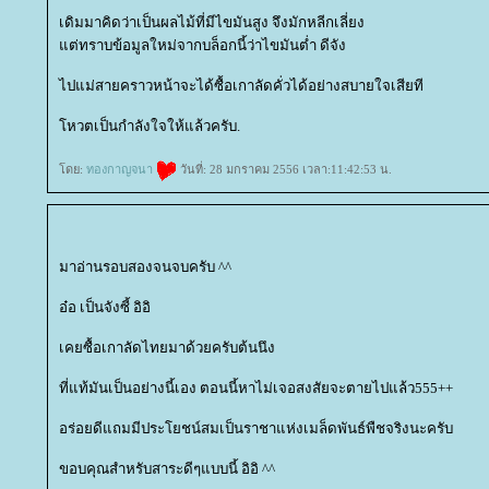
เดิมมาคิดว่าเป็นผลไม้ที่มีไขมันสูง จึงมักหลีกเลี่ยง
ต่ทราบข้อมูลใหม่จากบล็อกนี้ว่าไขมันต่ำ ดีจัง
ไปแม่สายคราวหน้าจะได้ซื้อเกาลัดคั่วได้อย่างสบายใจเสียที
หวตเป็นกำลังใจให้แล้วครับ.
ดย:
ทองกาญจนา
วันที่: 28 มกราคม 2556 เวลา:11:42:53 น.
มาอ่านรอบสองจนจบครับ ^^
อ๋อ เป็นจังซี้ อิอิ
เคยซื้อเกาลัดไทยมาด้วยครับต้นนึง
ที่แท้มันเป็นอย่างนี้เอง ตอนนี้หาไม่เจอสงสัยจะตายไปแล้ว555++
อร่อยดีแถมมีประโยชน์สมเป็นราชาแห่งเมล็ดพันธ์พืชจริงนะครับ
ขอบคุณสำหรับสาระดีๆแบบนี้ อิอิ ^^