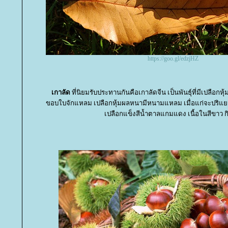
https://goo.gl/edzjHZ
เกาลัด
ที่นิยมรับประทานกันคือเกาลัดจีน เป็นพันธุ์ที่มีเปลือก
ขอบใบจักแหลม เปลือกหุ้มผลหนามีหนามแหลม เมื่อแก่จะปริแยก
เปลือกแข็งสีน้ำตาลแกมแดง เนื้อในสีขาว ก