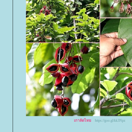
เกาลัดไท
https://goo.gl/kk3Npz