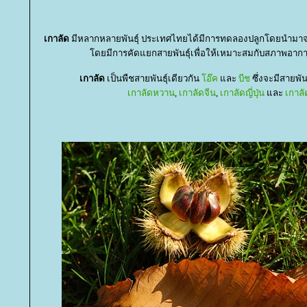
เกาลัด
มีหลากหลายพันธุ์ ประเทศไทยได้มีการทดลองปลูกโดยนำมา
ดยมีการคัดแยกสายพันธุ์เพื่อให้เหมาะสมกับสภาพอ
เกาลัด
เป็นพืชสายพันธุ์เดียวกัน
อ๊ค
ละ
บีช
ซึ่งจะมีสายพันธ
เกาลัดหวาน
,
เกาลัดจีน
,
เกาลัดญี่ปุ่น
ละ
เกาลั