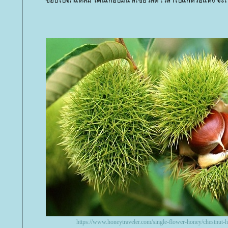
ขอบใบจักแหลม
คนเกือบมน สีเขียวสด เวลาใบแก่หรือแห้ง จะเ
https://www.honeytraveler.com/single-flower-honey/chestnut-