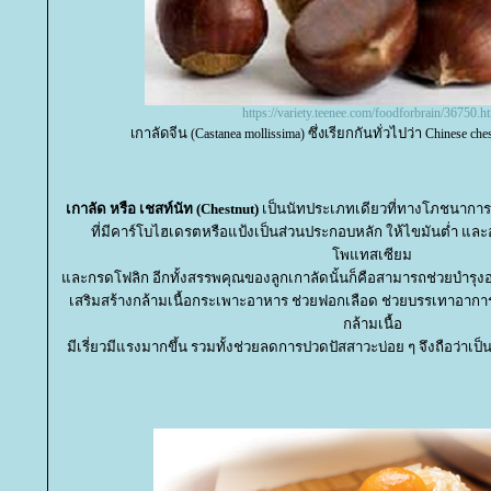
https://variety.teenee.com/foodforbrain/36750.h
เกาลัดจีน
ซึ่งเรียกกันทั่วไปว่า
(Castanea mollissima)
Chinese che
เกาลัด หรือ เชสท์นัท (Chestnut)
เป็นนัทประเภทเดียวที่ทางโภชนาการถื
ที่มีคาร์โบไฮเดรตหรือแป้งเป็นส่วนประกอบหลัก ให้ไขมันต่ำ และอุ
พแทสเซียม
ละกรดโฟลิก อีกทั้งสรรพคุณของลูกเกาลัดนั้นก็คือสามารถช่วยบำรุงอ
เสริมสร้างกล้ามเนื้อกระเพาะอาหาร ช่วยฟอกเลือด ช่วยบรรเทาอาการ
กล้ามเนื้อ
มีเรี่ยวมีแรงมากขึ้น รวมทั้งช่วยลดการปวดปัสสาวะบ่อย ๆ จึงถือว่าเป็