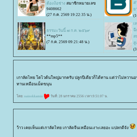
ส
ต้องง้อช่าง
สมาชิกหมายเลข
9408662
า
(27 ก.ค. 2569 19:22:35 น.)
(1
เ
ฉี
ธรรมะวันนี้ ๗ ก.ค. ๒๕๖๙
**mp5**
ส
(7 ก.ค. 2569 09:21:48 น.)
สู
(3
เกาลัดไทย โตไวต้นใหญ่มากครับ ปลูกปีเดียวก็ได้ทาน แต่ว่าไม่หวานอ
ทานเหมือนเม็ดขนุน
ดย:
nainokkamin
วันที่: 28 มกราคม 2556 เวลา:9:51:07 น.
ว้าว เคยเห็นแต่เกาลัดไทย เกาลัดจีนเหมือนเงาะเลยอะ แปลกดีจัง