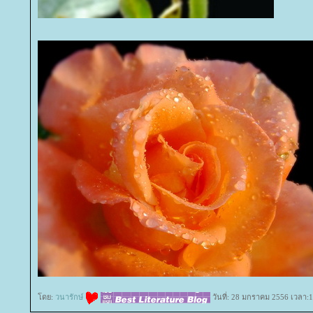
ดย:
วนารักษ์
วันที่: 28 มกราคม 2556 เวลา:1