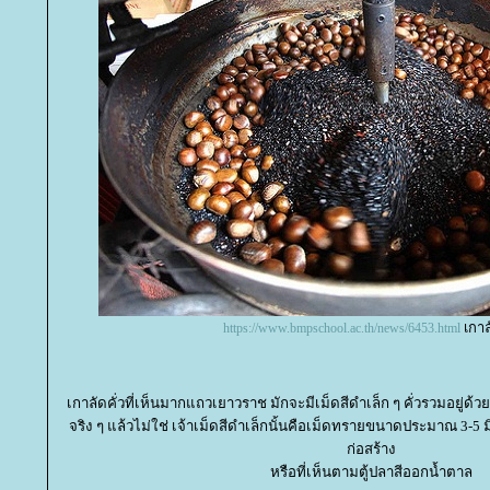
เกาล
https://www.bmpschool.ac.th/news/6453.html
เกาลัดคั่วที่เห็นมากแถวเยาวราช มักจะมีเม็ดสีดำเล็ก ๆ คั่วรวมอยู่ด
จริง ๆ แล้วไม่ใช่ เจ้าเม็ดสีดำเล็กนั้นคือเม็ดทรายขนาดประมาณ 3-5 
ก่อสร้าง
หรือที่เห็นตามตู้ปลาสีออกน้ำตาล