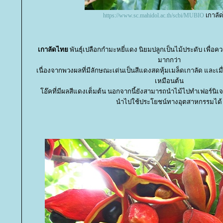
เกาล
https://www.sc.mahidol.ac.th/scbi/MUBIO
เกาลัดไท
พันธุ์เปลือกกำมะหยี่แดง นิยมปลูกเป็นไม้ประดับ เพื่
มากกว่า
เนื่องจากพวงผลที่มีลักษณะเด่นเป็นสีแดงสดหุ้มเมล็ดเกาลัด และเ
เหมือนต้น
อ๊คที่มีผลสีแดงเต็มต้น นอกจากนี้ยังสามารถนำไม้ไปทำเฟอร์นิเจอร์
นำไปใช้ประโยชน์ทางอุตสาหกรรมได้