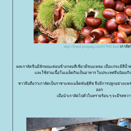
เกาลัด
https://board.postjung.com/617045.html
ผลเกาลัดจีนมีลักษณะค่อนข้างกลมสีเขียวมีขนแหลม เมื่อแก่จะมีสี
ละใช้ส่วนเนื้อในเมล็ดกินเป็นอาหาร ในประเทศจีนนิยมกิน
ชาวจีนถือว่าเกาลัดเป็นราชาแห่งเมล็ดพันธุ์พืช จึงมีการปลูกอย่างแ
ออก
เมื่อนำเกาลัดไปคั่วในทรายร้อน ๆ จะมีรสหว