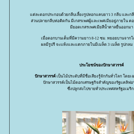
ต่ละดอกประกอบด้วยกลีบเลี้ยงรูปหอกแคบยาว 3 กลีบ และกลีบ
ส่วนปลายกลีบห่อติดกัน มีเกสรเพศผู้และเพศเมียอยู่ภายใน 
มียอดเกสรเพศเมียสีน้ำตาลยื่นออกมา
เมื่อดอกบานเต็มที่มีความยาว 8-12 ซม. ทยอยบานจาก
ผลมีรูปรี จะแห้งและแตกภายในมีเมล็ด 3 เมล็ด รูปกลม
ประโยชน์ของปักษาสวรรค์
ปักษาสวรรค์
เป็นไม้ประดับที่มีชื่อเสียงรู้จักกันทั่วโลก โ
ปักษาสวรรค์เป็นไม้ดอกเศรษฐกิจสำคัญของรัฐแคลิฟ
ซึ่งปลูกส่งไปขายทั่วประเทศสหรัฐอเมริก