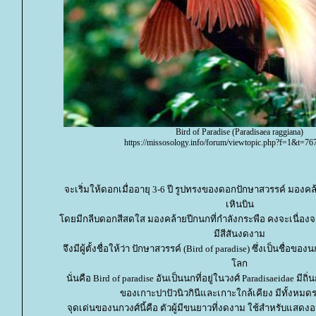
Bird of Paradise (Paradisaea raggiana)
https://missosology.info/forum/viewtopic.php?f=1&t=76
จะเริ่มให้ดอกเมื่ออายุ 3-6 ปี รูปทรงของดอกปักษาสวรรค์ มองคล
เหินบิน
ดยมีกลีบดอกสีสดใส มองคล้ายปีกนกที่กำลังกระพือ คงจะเนื่อง
มีสีสันงดงาม
จึงมีผู้ตั้งชื่อให้ว่า ปักษาสวรรค์ (Bird of paradise) ซึ่งเป็นชื่อของ
ลก
นั่นคือ Bird of paradise อันเป็นนกที่อยู่ในวงศ์ Paradisaeidae มีถิ
ของเกาะปาปัวนิวกินีและเกาะใกล้เคียง มีทั้งหมด
จุดเด่นของนกวงศ์นี้คือ ตัวผู้มีขนยาวที่งดงาม ใช้สำหรับแสดงอ