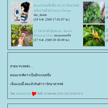
ตะแกรงเหล็กฉีก XS-42 กับการลด
เ
พลังงานด้วย Passive Design
ต
the_death
(
(19 ก.ค. 2569 17:02:07 น.)
ผ
17 กค 69 ผักบุ้งทะเล - Beach
Morning Glory
mcayenne94
เ
(17 ก.ค. 2569 18:36:09 น.)
(
สวยมากเลยค่ะ....
ตอนแรกคิดว่าเป็นอีกแบบหนึ่ง
เห็นแบบนี้ สมแล้วกับคำว่า ปักษาสวรรค์
ดย:
นุ่มณอ่อนนุช
วันที่: 10 เมษายน 2554 เวลา:22:09:42 น.