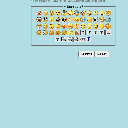
*ส่วน comment ไม่สามารถใช้ javascript และ style sheet
+
Emotion
+