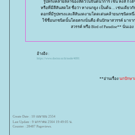
รูปทรงคล้ายลีลาของสัตว์ในจินตนาการ เช่น หงส์ ก็ได้ช
หรือที่มีสีสันสดใส ชื่อว่า หางนกยูง เป็นต้น ... เช่นเดียวก
ดอกที่มีรูปทรงและสีสันงดงามโดดเด่นคล้ายนกชนิดหนึ่ง 
ช้ชื่อนกชนิดนั้นโดยตรงนั่นคือ ต้นปักษาสวรรค์ มาจ
สวรรค์ หรือ Bird of Paradise** นั่นเอง
อ้างอิง :
https://www.doctor.or.th/node/4091
**อ่านเรื่อง
นกปักษา
Create Date : 10 เมษายน 2554
Last Update : 9 มกราคม 2564 19:49:05 น.
Counter : 28487 Pageviews.