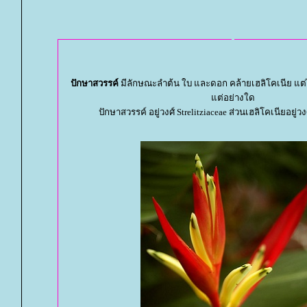
ปักษาสวรรค์
มีลักษณะลำต้น ใบ และดอก คล้ายเฮลิโคเนีย แต่ไม
ต่อย่างใด
ปักษาสวรรค์ อยู่วงศ์ Strelitziaceae ส่วนเฮลิโคเนียอยู่ว