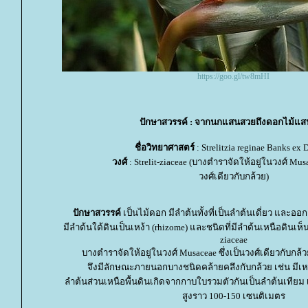
https://goo.gl/tw8mHI
ปักษาสวรรค์ : จากนกแสนสวยถึงดอกไม้แ
ชื่อวิทยาศาสตร์
: Strelitzia reginae Banks ex 
วงศ์
: Strelit-ziaceae (บางตำราจัดให้อยู่ในวงศ์ Musa
วงศ์เดียวกับกล้วย)
ปักษาสวรรค์
เป็นไม้ดอก มีลำต้นทั้งที่เป็นลำต้นเดี่ยว และออก
มีลำต้นใต้ดินเป็นเหง้า (rhizome) และชนิดที่มีลำต้นเหนือดินเห็นช
ziaceae
บางตำราจัดให้อยู่ในวงศ์ Musaceae ซึ่งเป็นวงศ์เดียวกับกล้ว
จึงมีลักษณะภายนอกบางชนิดคล้ายคลึงกับกล้วย เช่น มีเหง
ลำต้นส่วนเหนือพื้นดินเกิดจากกาบใบรวมตัวกันเป็นลำต้นเทียม เ
สูงราว 100-150 เซนติเมตร