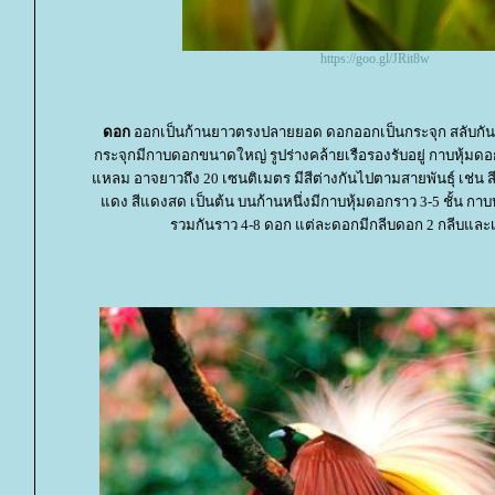
https://goo.gl/JRit8w
ดอก
ออกเป็นก้านยาวตรงปลายยอด ดอกออกเป็นกระจุก สลับกั
กระจุกมีกาบดอกขนาดใหญ่ รูปร่างคล้ายเรือรองรับอยู่ กาบหุ้มด
หลม อาจยาวถึง 20 เซนติเมตร มีสีต่างกันไปตามสายพันธุ์ เช่น ส
ดง สีแดงสด เป็นต้น บนก้านหนึ่งมีกาบหุ้มดอกราว 3-5 ชั้น กาบห
รวมกันราว 4-8 ดอก แต่ละดอกมีกลีบดอก 2 กลีบและเกส