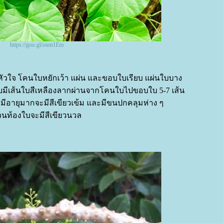
https://goo.gl/onm1Em
ูปหัวใจ โคนใบหยักเว้า แผ่น และขอบใบเรียบ แผ่นใบบาง
ใบมีเส้นใบสีเหลืองลากผ่านจากโคนใบไปขอบใบ 5-7 เส้น
ใบมีอายุมากจะมีสีเขียวเข้ม และมีขนปกคลุมห่าง ๆ
วนท้องใบจะมีสีเขียวนวล