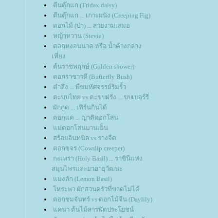
ตีนตุ๊กแก (Tridax daisy)
ตีนตุ๊กแก ... เกาะผนัง (Creeping Fig)
ดอกไม้ (ป่า) ... สวยงามเสมอ
หญ้าหวาน (Stevia)
ดอกหงอนนาค หรือ น้ำค้างกลาง
เที่ยง
ต้นราชพฤกษ์ (Golden shower)
ดอกราชาวดี (Butterfly Bush)
ตำลึง ... พืชมหัศจรรย์ริมรั้ว
ตะขบไทย vs ตะขบฝรั่ง ... ขบเบอร์รี่
ผักกูด ... เฟิร์นกินได้
ดอกแค ... ญาติดอกโสน
ม่ดอกโสนบานเย็น
สร้อยอินทนิล vs รางจืด
ดอกขจร (Cowslip creeper)
กะเพรา (Holy Basil) ... ราชินีแห่ง
สมุนไพรและยาอายุวัฒนะ
มงลัก (Lemon Basil)
หระพา ผักสวนครัวที่ขาดไม่ได้
ดอกชมจันทร์ vs ดอกไม้จีน (Daylily)
คนา ต้นไม้สารพัดประโยชน์