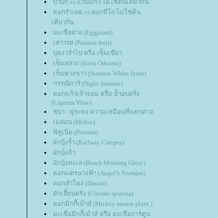
บัวบก vs แว่นแก้ว ไม่ใช่ต้นเดียวกัน
ดอกรำเพย vs ดอกยี่โถ ไม่ใช่ต้น
เดียวกัน
มะเขือม่วง (Eggplant)
เสาวรส (Passion fruit)
บุหงารำไป หรือ เข็มเขียว
เข็มหลวง (Ixora Odorata)
เข็มพวงขาว (Siamese White Ixora)
กรรณิการ์ (Night Jasmine)
ดอกแก้วเจ้าจอม หรือ น้ำอบฝรั่ง
(Lignum Vitae)
ชบา - พู่ระหง ความเหมือนที่แตกต่าง
เมล่อน (Melon)
พิทูเนีย (Petunia)
ผักบุ้งรั้ว (Railway Creeper)
ผักบุ้งจ้า
ผักบุ้งทะเล (Beach Morning Glory)
ดอกแตรนางฟ้า (Angel’s Trumpet)
ดอกลำโพง (Datura)
ผักเสี้ยนฝรั่ง (Cleome spinosa)
ดอกมิกกี้เม้าส์ (Mickey mouse plant )
มะเขือมิกกี้เม้าส์ หรือ มะเขือการ์ตูน