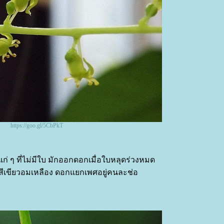
https://goo.gl/5CbPkT
แก่ ๆ ที่ไม่มีใบ มักออกดอกเมื่อใบหลุดร่วงหมด
ยว สีเขียวอมเหลือง ดอกแยกเพศอยู่คนละช่อ