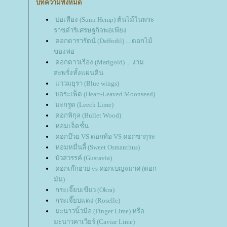
บทความทั้งหมด
ปอเทือง (Sunn Hemp) ต้นไม้ในพระ
ราชดำริเศรษฐกิจพอเพียง
ดอกดารารัตน์ (Daffodil) ... ดอกไม้
ของพ่อ
ดอกดาวเรือง (Marigold) ... งาม
สะพรั่งทั้งแผ่นดิน
ววมยุรา (Blue wings)
บอระเพ็ด (Heart-Leaved Moonseed)
มะกรูด (Leech Lime)
ดอกพิกุล (Bullet Wood)
หอมเจ็ดชั้น
ดอกบ๊วย VS ดอกท้อ VS ดอกซากุระ
หอมหมื่นลี้ (Sweet Osmanthus)
บัวสวรรค์ (Gustavia)
ดอกเก๊กฮวย vs ดอกเบญจมาศ (ดอก
มัม)
กระเจี๊ยบเขียว (Okra)
กระเจี๊ยบแดง (Roselle)
มะนาวนิ้วมือ (Finger Lime) หรือ
มะนาวคาเวียร์ (Caviar Lime)