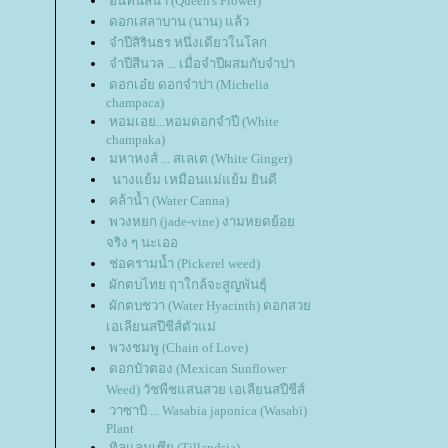
อินทนิลน้ำ (Queen's Flower)
ดอกเสลาบาน (นาน) แล้ว
จำปีสิรินธร หนึ่งเดียวในโลก
จำปีสีนวล ... เมื่อจำปีผสมกับจำปา
ดอกเอ๋ย ดอกจำปา (Michelia
champaca)
หอมเอย...หอมดอกจำปี (White
champaka)
มหาหงส์ ... สเลเต (White Ginger)
นางแย้ม เหมือนแม่แย้ม ยินดี
คล้าน้ำ (Water Canna)
พวงหยก (jade-vine) งามหยดย้อ
จริง ๆ นะเออ
ช่อครามน้ำ (Pickerel weed)
ผักตบไทย ฤาใกล้จะสูญพันธุ์
ผักตบชวา (Water Hyacinth) ดอกสว
เอเลียนสปีชีส์ตัวแม่
พวงชมพู (Chain of Love)
ดอกบัวตอง (Mexican Sunflower
Weed) วัชพืชแสนสวย เอเลียนสปีชีส์
วาซาบิ ... Wasabia japonica (Wasabi)
Plant
ทิลแลนเซีย (Tillandsia)