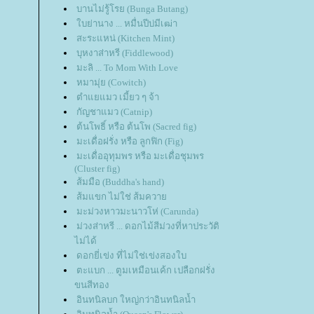
บานไม่รู้โรย (Bunga Butang)
บย่านาง ... หมื่นปีบ่มีเฒ่า
สะระแหน่ (Kitchen Mint)
บุหงาส่าหรี (Fiddlewood)
มะลิ ... To Mom With Love
หมามุ่ย (Cowitch)
ตำแยแมว เมี้ยว ๆ จ้า
กัญชาแมว (Catnip)
ต้นโพธิ์ หรือ ต้นโพ (Sacred fig)
มะเดื่อฝรั่ง หรือ ลูกฟิก (Fig)
มะเดื่ออุทุมพร หรือ มะเดื่อชุมพร
(Cluster fig)
ส้มมือ (Buddha's hand)
ส้มแขก ไม่ใช่ ส้มควา
มะม่วงหาวมะนาวโห่ (Carunda)
ม่วงส่าหรี ... ดอกไม้สีม่วงที่หาประวัติ
ไม่ได้
ดอกยี่เข่ง ที่ไม่ใช่เข่งสองใบ
ตะแบก ... ตูมเหมือนเค้ก เปลือกฝรั่ง
ขนสีทอง
อินทนิลบก ใหญ่กว่าอินทนิลน้ำ