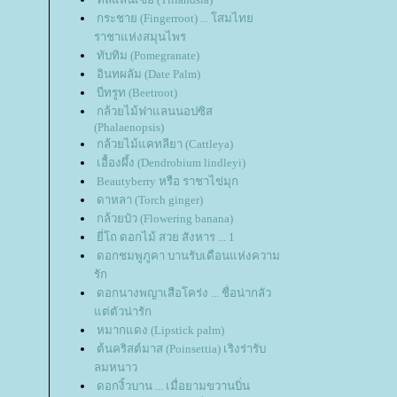
กระชาย (Fingerroot) ... โสมไท
ราชาแห่งสมุนไพร
ทับทิม (Pomegranate)
อินทผลัม (Date Palm)
บีทรูท (Beetroot)
กล้วยไม้ฟาแลนนอปซิส
(Phalaenopsis)
กล้วยไม้แคทลียา (Cattleya)
เอื้องผึ้ง (Dendrobium lindleyi)
Beautyberry หรือ ราชาไข่มุก
ดาหลา (Torch ginger)
กล้วยบัว (Flowering banana)
ี่โถ ดอกไม้ สวย สังหาร ... 1
ดอกชมพูภูคา บานรับเดือนแห่งความ
รัก
ดอกนางพญาเสือโคร่ง ... ชื่อน่ากลัว
ต่ตัวน่ารัก
หมากแดง (Lipstick palm)
ต้นคริสต์มาส (Poinsettia) เริงร่ารับ
ลมหนาว
ดอกงิ้วบาน ... เมื่อยามขวานบิ่น