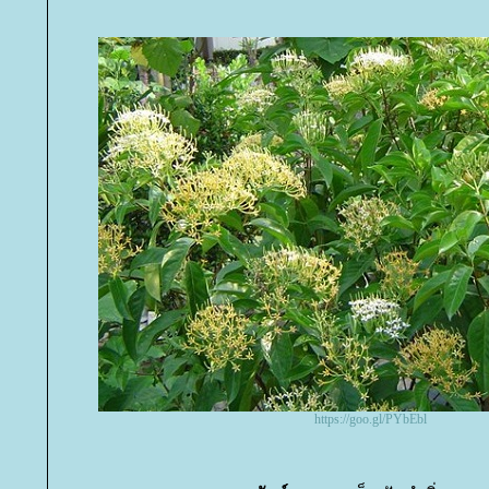
https://goo.gl/PYbEbl