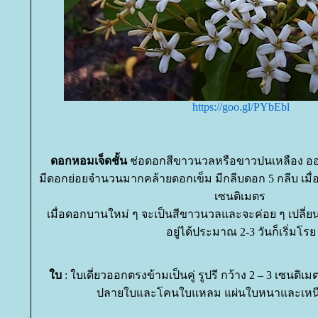
https://goo.gl/PYbEbl
ดอกหอมเจ็ดชั้น
ช่อดอกสีขาวนวลหรือขาวปนเหลือง ออกเ
มีดอกย่อยจำนวนมากคล้ายดอกเข็ม มีกลีบดอก 5 กลีบ เมื่อ
เซนติเมตร
เมื่อดอกบานใหม่ ๆ จะเป็นสีขาวนวลและจะค่อย ๆ เปลี่ย
อยู่ได้ประมาณ 2-3 วันก็เริ่มโร
บ
: ใบเดี่ยวออกตรงข้ามเป็นคู่ รูปรี กว้าง 2 – 3 เซนติเ
ปลายใบและโคนใบแหลม แผ่นใบหนาและเหนียว