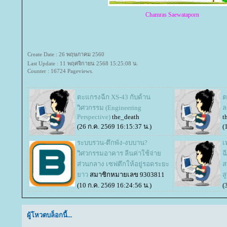
Chamras Saewataporn
Create Date : 26 พฤษภาคม 2560
Last Update : 11 พฤศจิกายน 2568 15:25:08 น.
Counter : 16724 Pageviews.
ตะแกรงฉีก XS-43 กับด้าน
ต
วิศวกรรม (Engineering
ล
Perspective)
the_death
t
(26 ก.ค. 2569 16:15:37 น.)
(
ระบบรวน-ตึกพัง-งบบาน?
เ
วิศวกรรมอาคาร ลีนค่าใช้จ่า
ฉ
ส่วนกลาง เซฟตึกให้อยู่รอดระยะ
ส
าว
สมาชิกหมายเลข 9303811
ส
(10 ก.ค. 2569 16:24:56 น.)
(
ผู้โหวตบล็อกนี้...