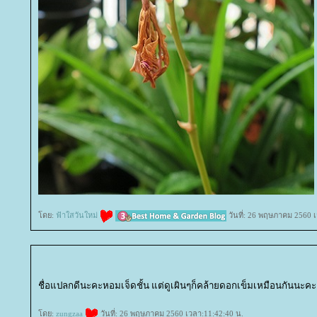
ดย:
ฟ้าใสวันใหม่
วันที่: 26 พฤษภาคม 2560 เ
ชื่อแปลกดีนะคะหอมเจ็ดชั้น แต่ดูเผินๆก็คล้ายดอกเข็มเหมือนกันนะคะ
ดย:
zungzaa
วันที่: 26 พฤษภาคม 2560 เวลา:11:42:40 น.