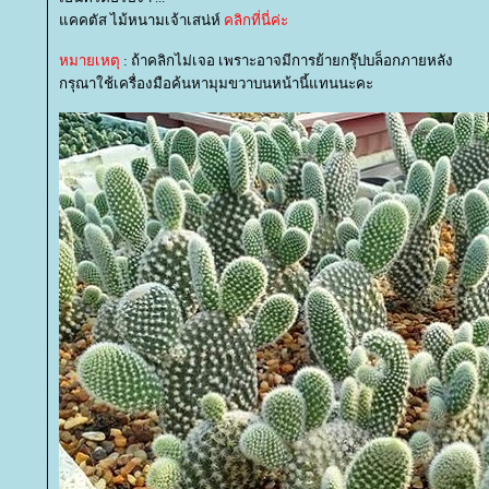
คคตัส ไม้หนามเจ้าเสน่ห์
คลิกที่นี่ค่ะ
หมายเหตุ
: ถ้าคลิกไม่เจอ เพราะอาจมีการย้ายกรุ๊ปบล็อกภายหลัง
กรุณาใช้เครื่องมือค้นหามุมขวาบนหน้านี้แทนนะคะ