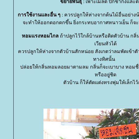
ขยายพันธุ์
: เพาะเมล็ด ปักชำกิ่งและต
การใช้งานและอื่น ๆ
: ควรปลูกให้ห่างจากต้นไม้อื่นอย่างน้
จะทำให้ออกดอกดกขึ้น ยิ่งกระทบอากาศหนาวเย็น ก็จะ
หอมแรงหอมไกล
ถ้าปลูกไว้ใกล้บ้านหรือติดตัวบ้าน ก
เวียนหัวได้
ควรปลูกให้ห่างจากตัวบ้านสักหน่อย สังเกตว่าลมพัดเข้าต
ทางทิศนั้น
ปล่อยให้กลิ่นหอมลอยมาตามลม กลิ่นก็จะเบาบาง หอมชื่นใ
หรืออยู่ชิด
ตัวบ้าน ก็ให้ตัดแต่งทรงพุ่มให้เล็กไว