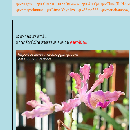
คุณzungzaa
,
คุณสายหมอกและก้อนเมฆ
,
คุณเรียวรุ้ง
,
คุณClose To Heav
คุณnewyorknurse
,
คุณRinsa Yoyolive
,
คุณ**mp5**
,
คุณmariabamboo
,
เอนทรี่ก่อนหน้านี้ ...
ดอกกล้วยไม้กับสัจธรรมของชีวิต
คลิกที่นี่ค่ะ