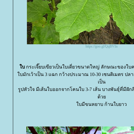
https://goo.gl/QqBVIn
บ
กระเจี๊ยบเขียวเป็นใบเดี่ยวขนาดใหญ่ ลักษณะของใบคล
บมักเว้าเป็น 3 แฉก กว้างประมาณ 10-30 เซนติเมตร ปล
เป็น
รูปหัวใจ มีเส้นใบออกจากโคนใบ 3-7 เส้น บางพันธุ์ที่มีฝัก
ด้ว
บมีขนหยาบ ก้านใบยาว