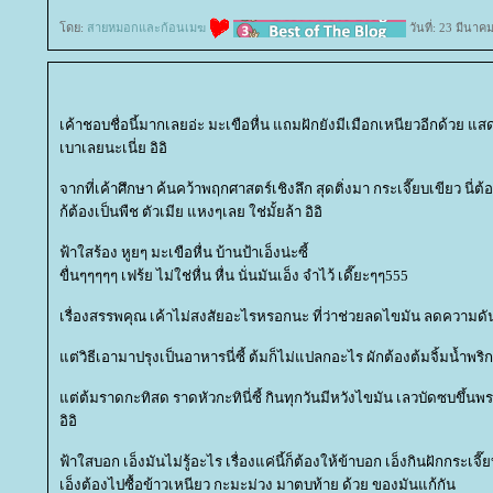
ดย:
สายหมอกและก้อนเมฆ
วันที่: 23 มีนาค
เค้าชอบชื่อนี้มากเลยอ่ะ มะเขือหื่น แถมฝักยังมีเมือกเหนียวอีกด้วย แสดงว
เบาเลยนะเนี่ย อิอิ
จากที่เค้าศึกษา ค้นคว้าพฤกศาสตร์เชิงลึก สุดติ่งมา กระเจี๊ยบเขียว นี่ต้
ก้ต้องเป็นพืช ตัวเมีย แหงๆเลย ใช่มั้ยล้า อิอิ
ฟ้าใสร้อง หูยๆ มะเขือหื่น บ้านป้าเอ็งน่ะซี้
ขื่นๆๆๆๆๆ เฟร้ย ไม่ใช่หื่น หื่น นั่นมันเอ็ง จำไว้ เดี๊ยะๆๆ555
เรื่องสรรพคุณ เค้าไม่สงสัยอะไรหรอกนะ ที่ว่าช่วยลดไขมัน ลดความดัน
ต่วิธีเอามาปรุงเป็นอาหารนี่ซี้ ต้มก็ไม่แปลกอะไร ผักต้องต้มจิ้มน้ำพริก
ต่ต้มราดกะทิสด ราดหัวกะทินี่ซี้ กินทุกวันมีหวังไขมัน เลวบัดซบขึ้นพ
อิอิ
ฟ้าใสบอก เอ็งมันไม่รู้อะไร เรื่องแค่นี้ก็ต้องให้ข้าบอก เอ็งกินฝักกระเจี
เอ็งต้องไปซื้อข้าวเหนียว กะมะม่วง มาตบท้าย ด้วย ของมันแก้กัน