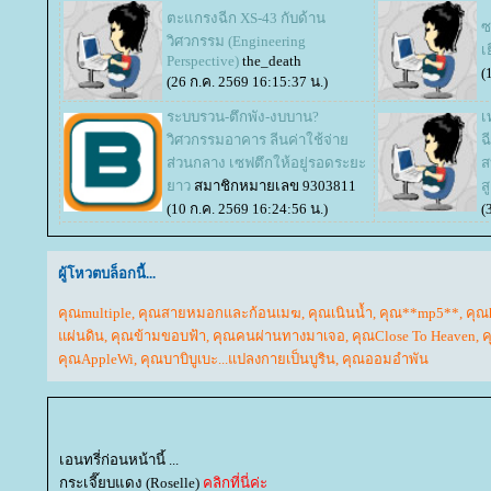
ตะแกรงฉีก XS-43 กับด้าน
ซ
วิศวกรรม (Engineering
เ
Perspective)
the_death
(
(26 ก.ค. 2569 16:15:37 น.)
ระบบรวน-ตึกพัง-งบบาน?
เ
วิศวกรรมอาคาร ลีนค่าใช้จ่า
ฉ
ส่วนกลาง เซฟตึกให้อยู่รอดระยะ
ส
าว
สมาชิกหมายเลข 9303811
ส
(10 ก.ค. 2569 16:24:56 น.)
(
ผู้โหวตบล็อกนี้...
คุณmultiple
,
คุณสายหมอกและก้อนเมฆ
,
คุณเนินน้ำ
,
คุณ**mp5**
,
คุณ
ผ่นดิน
,
คุณข้ามขอบฟ้า
,
คุณคนผ่านทางมาเจอ
,
คุณClose To Heaven
,
ค
คุณAppleWi
,
คุณบาบิบูเบะ...แปลงกายเป็นบูริน
,
คุณออมอำพัน
เอนทรี่ก่อนหน้านี้ ...
กระเจี๊ยบแดง (Roselle)
คลิกที่นี่ค่ะ