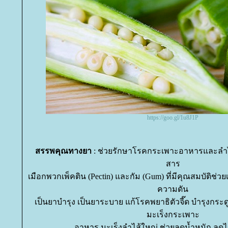
https://goo.gl/1u8J1P
สรรพคุณทางยา
: ช่วยรักษาโรคกระเพาะอาหารและลำไส้
สาร
เมือกพวกเพ็คติน (Pectin) และกัม (Gum) ที่มีคุณสมบัติช
ความดัน
เป็นยาบำรุง เป็นยาระบาย แก้โรคพยาธิตัวจี๊ด บำรุงกระด
มะเร็งกระเพาะ
อาหาร มะเร็งลำไส้ใหญ่ ช่วยลดน้ำหนัก ลด