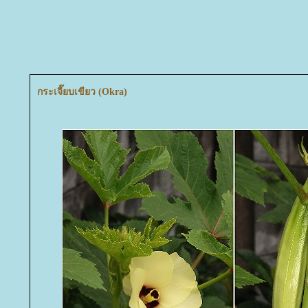
กระเจี๊ยบเขียว (Okra)