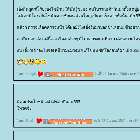
เอ็งกินสูตรนี้ รับรองไม่อ้วน ให้มันรู้ซะมั่ง คนโบราณเค้ากินมาตั้งแต่ปู
ไม่เคยมีใครเป็นไขมันตายซักคน ส่วนใหญ่เป็นมะเร็งตายทั้งนั้น เย้ย 5
ล้วก็ ตรวจเลือดคราวหน้า ได้ผลยังไงเอ็งรีบมาบอกข้าเลยนะ ข้าอยากรู้
อ.เต๊ะ บอก อ๋อ แค่นี้เอง เรื่องกล้วยๆ ก้ไม่บอกซะแต่ทีแรก ค่อยสบายใจ
งั้น เดี๋ยวเค้าจะไปจัดเหนียวมะม่วงมาแก้ไขมัน ซักโลก่อนดีฝ่า เย้ย 555
ดย:
multiple
วันที่: 23 มีนาคม 2560 เวลา:15
มีคุณประโยชน์ แต่ไม่ชอบกินอ่ะ 555
หวตจ้ะ
ดย:
เนินน้ำ
วันที่: 23 มีนาคม 2560 เวลา:16: