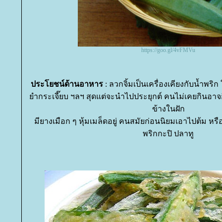
https://goo.gl/4vFMVu
ประโยชน์ด้านอาหาร
: ลวกจิ้มเป็นเครื่องเคียงกับน้ำพริ
ำกระเจี๊ยบ ฯลฯ สุดแต่จะนำไปประยุกต์ คนไม่เคยกินอาจ
ข้างในฝัก
มียางเมือก ๆ หุ้มเมล็ดอยู่ คนสมัยก่อนนิยมเอาไปต้ม หร
พริกกะปิ ปลาทู