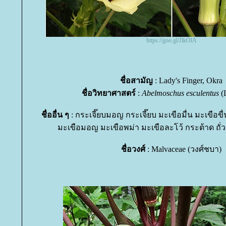
https://goo.gl/JlkOlA
ชื่อสามัญ
: Lady's Finger, Okra
ชื่อวิทยาศาสตร์
:
Abelmoschus esculentus
(
ชื่ออื่น ๆ
: กระเจี๊ยบมอญ กระเจี๊ยบ มะเขือมื่น มะเขือข
มะเขือมอญ มะเขือพม่า มะเขือละโว้ กระต้าด ถั่ว
ชื่อวงศ์
: Malvaceae (วงศ์ชบา)