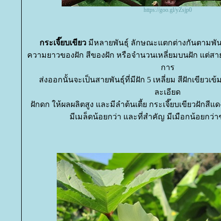
https://goo.gl/yZsjp0
กระเจี๊ยบเขียว
มีหลายพันธุ์ ลักษณะแตกต่างกันตามพันธ
ความยาวของฝัก สีของฝัก หรือจำนวนเหลี่ยมบนฝัก แต่สายพั
การ
ส่งออกนั้นจะเป็นสายพันธุ์ที่มีฝัก 5 เหลี่ยม สีฝักเขียวเข
ละเอียด
ฝักดก ให้ผลผลิตสูง และมีลำต้นเตี้ย กระเจี๊ยบเขียวฝักสีแ
มีเมล็ดน้อยกว่า และที่สำคัญ มีเมือกน้อยกว่าช