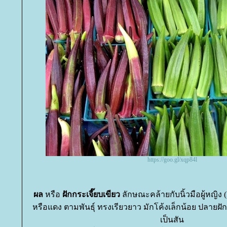
https://goo.gl/xqp84l
ผล
หรือ
ฝักกระเจี๊ยบเขียว
ลักษณะคล้ายกับนิ้วมือผู้หญิง (L
หรือแดง ตามพันธุ์ ทรงเรียวยาว มักโค้งเล็กน้อย ปลายฝัก
เป็นสัน