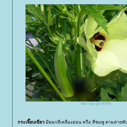
https://goo.gl/cOFH0y
กระเจี๊ยบเขียว
มีดอกสีเหลืองอ่อน หรือ สีชมพู ตามสายพัน