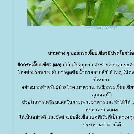
https://goo.gl/YqZFy7
ส่วนต่าง ๆ ของกระเจี๊ยบเขียวมีประโยชน์อ
ฝักกระเจี๊ยบเขียว (ผล)
มีเส้นใยอยู่มาก จึงช่วยควบคุมระดั
ดยช่วยรักษาระดับการดูดซึมน้ำตาลจากลำไส้ใหญ่ให้คงที่ 
ที่เหมาะ
อย่างมากสำหรับผู้ป่วยโรคเบาหวาน ในฝักกระเจี๊ยบเขียวจะ
คุณสมบัติ
ช่วยในการเคลือบแผลในกระเพาะอาหารและลำไส้ได้ โดย
ลุกลามของแผล
ได้เป็นอย่างดี และยังช่วยยับยั้งเชื้อแบคทีเรียที่เป็นสา
กระเพาะอาหารได้