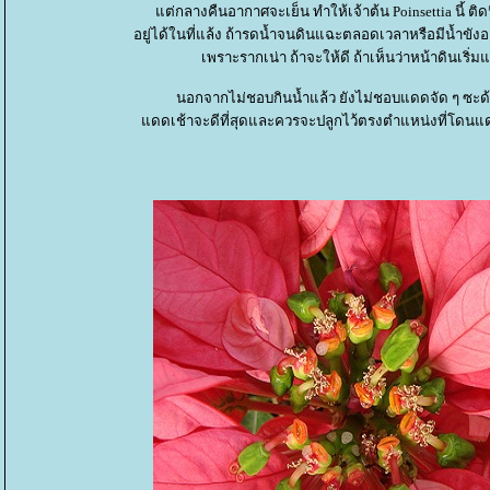
ต่กลางคืนอากาศจะเย็น ทำให้เจ้าต้น Poinsettia นี้ ติ
อยู่ได้ในที่แล้ง ถ้ารดน้ำจนดินแฉะตลอดเวลาหรือมีน้ำขังอ
เพราะรากเน่า ถ้าจะให้ดี ถ้าเห็นว่าหน้าดินเริ่ม
นอกจากไม่ชอบกินน้ำแล้ว ยังไม่ชอบแดดจัด ๆ ซะด
ดดเช้าจะดีที่สุดและควรจะปลูกไว้ตรงตำแหน่งที่โดนแดดอ