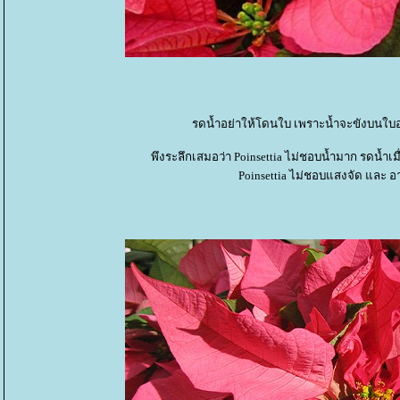
รดน้ำอย่าให้โดนใบ เพราะน้ำจะขังบนใบอ
พึงระลึกเสมอว่า Poinsettia ไม่ชอบน้ำมาก รดน้ำเมื่
Poinsettia ไม่ชอบแสงจัด และ อ