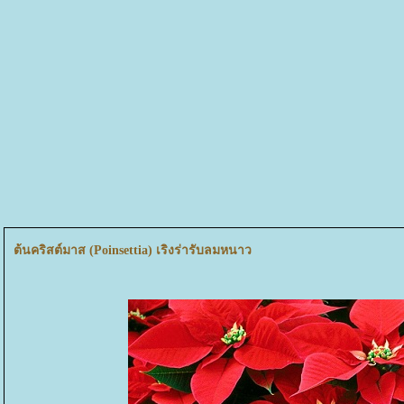
ต้นคริสต์มาส (Poinsettia) เริงร่ารับลมหนาว