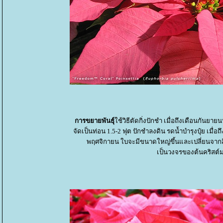
การขยายพันธุ์
ช้วิธีตัดกิ่งปักชำ เมื่อถึงเดือนกันยายน
จัดเป็นท่อน 1.5-2 ฟุต ปักชำลงดิน รดน้ำบำรุงปุ๋ย เมื่
พฤศจิกายน ใบจะมีขนาดใหญ่ขึ้นและเปลี่ยนจากส
เป็นวงจรของต้นคริสต์