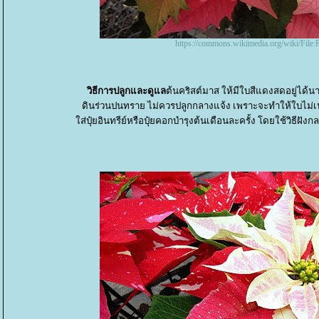
https://commons.wikimedia.org/wiki/File:
วิธีการปลูกและดูแล
ต้นคริสต์มาส ให้มีใบสีแดงสดอยู่ได้น
ดินร่วนปนทราย ไม่ควรปลูกกลางแจ้ง เพราะจะทำให้ใบไม่เปลี
ส่ปุ๋ยอินทรีย์หรือปุ๋ยคอกบำรุงต้นเดือนละครั้ง โดยใช้วิธีฝังกลบ