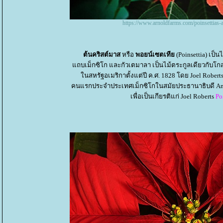
https://www.arnoldfarms.com/poinsettias-a-
ต้นคริสต์มาส
หรือ
พอยน์เซตเที
(Poinsettia) เป็
ถบเม็กซิโก และกัวเตมาลา เป็นไม้ตระกูลเดียวกับโ
นสหรัฐอเมริกาตั้งแต่ปี ค.ศ. 1828 โดย Joel Robert
คนแรกประจำประเทศเม็กซิโกในสมัยประธานาธิบดี Andrew 
เพื่อเป็นเกียรติแก่ Joel Roberts
Po