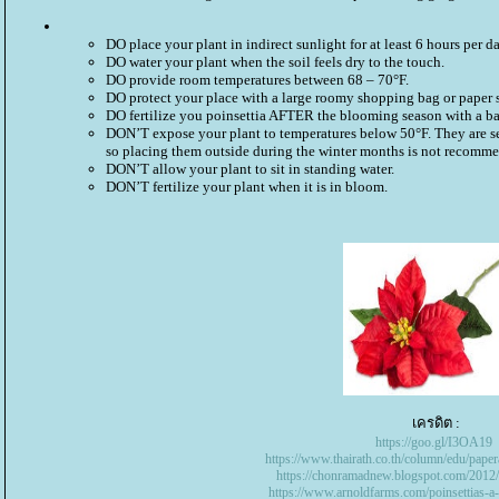
DO place your plant in indirect sunlight for at least 6 hours per da
DO water your plant when the soil feels dry to the touch.
DO provide room temperatures between 68 – 70°F.
DO protect your place with a large roomy shopping bag or paper s
DO fertilize you poinsettia AFTER the blooming season with a bala
DON’T expose your plant to temperatures below 50°F. They are se
so placing them outside during the winter months is not recomm
DON’T allow your plant to sit in standing water.
DON’T fertilize your plant when it is in bloom.
เครดิต :
https://goo.gl/I3OA19
https://www.thairath.co.th/column/edu/paper
https://chonramadnew.blogspot.com/2012/1
https://www.arnoldfarms.com/poinsettias-a-h