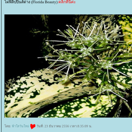
ไผ่ฟิลิปปินส์ด่าง (Florida Beauty)
คลิกที่นี่ค่ะ
ดย:
ฟ้าใสวันใหม่
วันที่: 23 ธันวาคม 2556 เวลา:8:35:09 น.