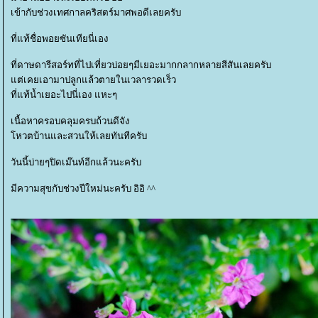
เข้ากับช่วงเทศกาลคริสตร์มาศพอดีเลยครับ
ที่แท้ชื่อพอยซันเทียนี่เอง
ที่ดาษดารีสอร์ทที่ไปเที่ยวบ่อยๆมีเยอะมากกลากหลายสีสันเลยครับ
ต่เคยเอามาปลูกแล้วตายในเวลารวดเร็ว
ที่แท้น้ำเยอะไปนี่เอง แหะๆ
เนื้อหาครอบคลุมครบถ้วนดีจัง
หวตบ้านและสวนให้เลยทันทีครับ
วันนี้บ่ายๆปิดเม๊นท์อีกแล้วนะครับ
มีความสุขกับช่วงปีใหม่นะครับ อิอิ ^^