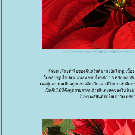
https://www.alpenglowimagesphotography.com/flora/
ลักษณะโดยทั่วไปของต้นคริสต์มาส เป็นไม้พุ่มเนื้ออ
บคล้ายรูปไข่ปลายแหลม ขอบใบหยัก 2-3 หยัก ดอกสีเ
เพศผู้และเพศเมียอยู่บนช่อเดียวกัน และมีใบประดับสีแ
เป็นต้นไม้ที่ดึงดูดสายตาคนด้วยสีแดงสดของใบ นิยม
ก็เพราะสีสันที่สดใสเข้ากับเทศก