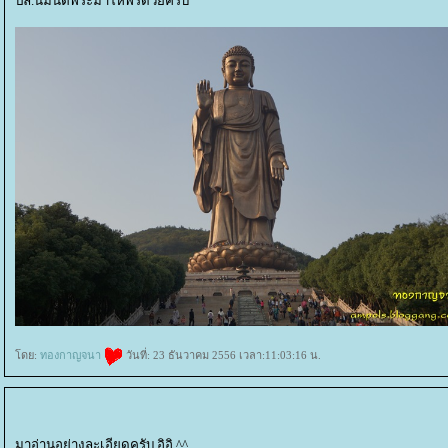
ปล.นิมนต์พระมาให้พรด้วยครับ
ดย:
ทองกาญจนา
วันที่: 23 ธันวาคม 2556 เวลา:11:03:16 น.
มาอ่านอย่างละเอียดครับ อิอิ ^^