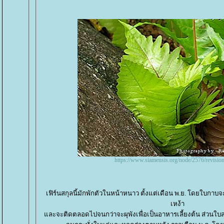
https://www.siamensis.org/node/2576/revisio
เฟิร์นสกุลนี้มักพักตัวในหน้าหนาว ตั้งแต่เดือน พ.ย. โดยใบกาบจะเ
เหง้า
ละจะติดตลอดไปจนกว่าจะผุพังเพื่อเป็นอาหารเลี้ยงต้น ส่วนใบสป