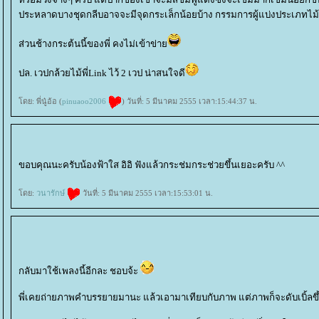
ประหลาดบางชุดกลีบอาจจะมีจุดกระเล็กน้อยบ้าง กรรมการผู้แบ่งประเภทไม้
ส่วนช้างกระต้นนี้ของพี่ คงไม่เข้าข่า
ปล. เวปกล้วยไม้พี่Link ไว้ 2 เวป น่าสนใจดี
ดย: พี่นู๋อ้อ (
pinuaoo2006
) วันที่: 5 มีนาคม 2555 เวลา:15:44:37 น.
ขอบคุณนะครับน้องฟ้าใส อิอิ ฟังแล้วกระช่มกระช่วยขึ้นเยอะครับ ^^
ดย:
วนารักษ์
วันที่: 5 มีนาคม 2555 เวลา:15:53:01 น.
กลับมาใช้เพลงนี้อีกละ ชอบจ้ะ
พี่เคยถ่ายภาพคำบรรยายมานะ แล้วเอามาเทียบกับภาพ แต่ภาพก็จะดับเบิ้ลขึ้นมา