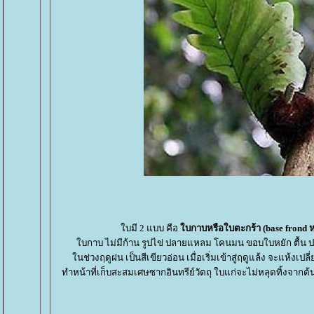
บมี 2 แบบ คือ
บกาบหรือใบตะกร้า (base frond หรื
บกาบ ไม่มีก้าน รูปไข่ ปลายแหลม โคนมน ขอบใบหยัก ตื้
นช่วงฤดูฝน เป็นสีเขียวอ่อน เมื่อเริ่มเข้าสู่ฤดูแล้ง จะแห้งเปลี
ทำหน้าที่เก็บสะสมเศษซากอินทรีย์วัตถุ ใบแก่จะไม่หลุดทิ้งจากต้