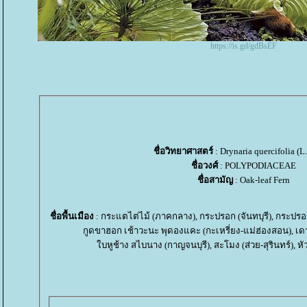
https://is.gd/gdBsEF
ชื่อวิทยาศาสตร์
: Drynaria quercifolia (L.
ชื่อวงศ์
: POLYPODIACEAE
ชื่อสามัญ
: Oak-leaf Fern
ชื่อพื้นเมือง
: กระแตไต่ไม้ (ภาคกลาง), กระปรอก (จันทบุรี), กระปรอกว่
กูดขาฮอก เช้าวะนะ พุดองแคะ (กะเหรี่ยง-แม่ฮ่องสอน), เดา
บหูช้าง สไบนาง (กาญจนบุรี), สะโมง (ส่วย-สุรินทร์), หัว