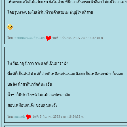
เห๋นกระแตไต่ไม้แว่บแรก ยังไม่อ่าน พี่นึกว่าเป็นกระเช้าสีดา ไ่ม่แน่ใจว่าเคย
ดยรูปทรงของใบเฟิร์น พี่ว่าเค้่าสวยนะ พันุธุ์ไหนก็สว
ดย:
สายหมอกและก้อนเมฆ
วันที่: 5 มีนาคม 2555 เวลา:18:32:40 น.
ห รีบมาดู นึกว่า กระแตที่เป็นดารา อิๆ
ที่แท้ก็เป็นต้นไม้ แต่ก็สวยดีเหมือนกันเนอะ ถึงจะเป็นเหมือนกาฝากก็เหอะ
ปล ลิง น้ำชาก็น่ารักดีนะ เอ๊
น้ำชาก็มีประโยชน์ ไม่แพ้กาแฟหรอกจ๊ะ
ชอบเหมือนกันจ๊ะ ขอบคุณนะจ๊ะ
ดย:
multiple
วันที่: 5 มีนาคม 2555 เวลา:18:54:55 น.