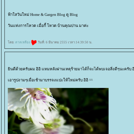
ฟ้าใสวันใหม่ Home & Gargen Blog ดู Blog
วันแห่งการโหวต เมื่อกี้ โหวต บ้านคุณปาน มาค่ะ
ดย:
ตาลเหลือง
วันที่: 6 มีนาคม 2555 เวลา:14:39:50 น.
ินดีด้วยครับผม อิอิ แหมหลังผ่านเหตุร้ายมาได้ก็จะได้พบเจอสิ่งดีๆนะครับ อิ
เอารูปงามๆเมื่อเช้ามาบรรจงแปะให้ใหม่ครับ อิอิ ^^