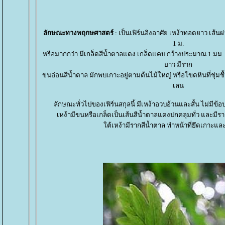
ลักษณะทางพฤกษศาสตร์
: เป็นเฟิร์นอิงอาศัย เหง้าทอดยาว เส้นผ่
1 ม.
หรือมากกว่า มีเกล็ดสีน้ำตาลแดง เกล็ดแคบ กว้างประมาณ 1 มม.
าว มีราก
ขนอ่อนสีน้ำตาล มักพบเกาะอยู่ตามต้นไม้ใหญ่ หรือโขดหินที่ชุ่มชื้
เลน
ลักษณะทั่วไปของเฟิร์นสกุลนี้ มีเหง้าอวบอ้วนและสั้น ไม่มีข้อปล
เหง้ามีขนหรือเกล็ดเป็นเส้นสีน้ำตาลแดงปกคลุมทั่ว และมีรา
ต้เหง้ามีรากสีน้ำตาล ทำหน้าที่ยึดเกาะแ