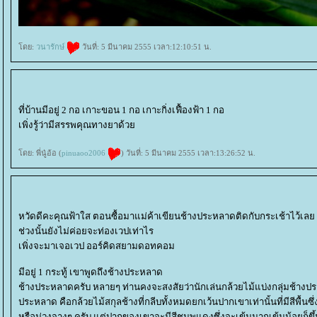
ดย:
วนารักษ์
วันที่: 5 มีนาคม 2555 เวลา:12:10:51 น.
ที่บ้านมีอยู่ 2 กอ เกาะขอน 1 กอ เกาะกิ่งเฟื้องฟ้า 1 กอ
เพิ่งรู้ว่ามีสรรพคุณทางยาด้ว
ดย: พี่นู๋อ้อ (
pinuaoo2006
) วันที่: 5 มีนาคม 2555 เวลา:13:26:52 น.
หวัดดีคะคุณฟ้าใส ตอนซื้อมาแม่ค้าเขียนช้างประหลาดติดกับกระเช้าไว้เล
ช่วงนั้นยังไม่ค่อยจะท่องเวปเท่าไร
เพิ่งจะมาเจอเวป ออร์คิดสยามดอทคอม
มีอยู่ 1 กระทู้ เขาพูดถึงช้างประหลาด
ช้างประหลาดครับ หลายๆ ท่านคงจะสงสัยว่านักเล่นกล้วยไม้แบ่งกลุ่มช้างปร
ประหลาด คือกล้วยไม้สกุลช้างที่กลีบทั้งหมดยกเว้นปากเขาเท่านั้นที่มีสีพื้น
หรือม่วงจางๆ ครับ แต่ปากของเขาจะมีสีชมพูแดงซึ่งจะเข้มมากเข้มน้อยก็ขึ้