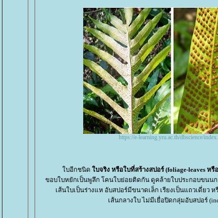
https://e-learning.yru.ac.th/dbscience/index
บอีกชนิด
บจริง หรือใบที่สร้างสปอร์ (foliage-leaves หรือ 
ขอบใบหยักเป็นพูลึก โคนใบย่อยติดกัน ดูคล้ายใบประกอบขน
เส้นใบเป็นร่างแห อับสปอร์มีขนาดเล็ก เรียงเป็นแถวเดี่ยว
เส้นกลางใบ ไม่มีเยื่อปิดกลุ่มอับสปอร์ (i