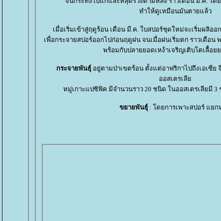
จนกระทั่งใบแก่และหลุดร่วงตามหลัง ราวเดือน ม.ค. โดยเห
ทำให้ดูเหมือนมันตายแล้ว
เมื่อเริ่มเข้าสู่ฤดูร้อน เดือน มี.ค. ใบสปอร์ชุดใหม่จะเริ่มผลิ
เพื่อกระจายสปอร์ออกไปก่อนฤดูฝน จนเมื่อฝนเริ่มตก ราวเดือน พ
พร้อมกับปลายยอดเหง้าเจริญเติบโตเลื้อ
กระจายพันธุ์
อยู่ตามป่าเขตร้อน ตั้งแต่อาฟริกาไปถึงเอเซี
ออสเตรเลี
หมู่เกาะแปซิฟิค มีจำนวนราว 20 ชนิด ในออสเตรเลียมี 3 
ขยายพันธุ์
: โดยการเพาะสปอร์ แยก