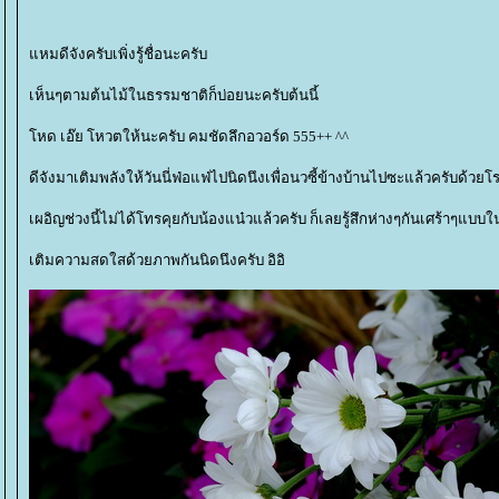
หมดีจังครับเพิ่งรู้ชื่อนะครับ
เห็นๆตามต้นไม้ในธรรมชาติก็บ่อยนะครับต้นนี้
หด เอ๊ย โหวตให้นะครับ คมชัดลึกอวอร์ด 555++ ^^
ดีจังมาเติมพลังให้วันนี่ฟ่อแฟ่ไปนิดนึงเพื่อนวซี้ข้างบ้านไปซะแล้วครับด้วยโร
เผอิญช่วงนี้ไม่ได้โทรคุยกับน้องแน๋วแล้วครับ ก็เลยรู้สึกห่างๆกันเศร้าๆแบบใน
เติมความสดใสด้วยภาพกันนิดนึงครับ อิอิ