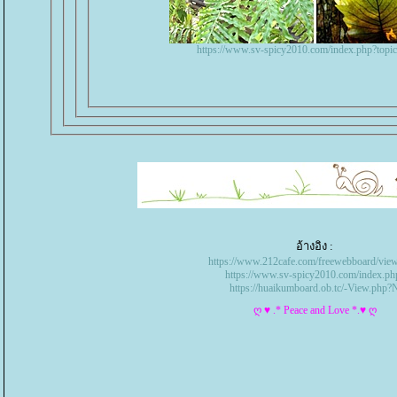
https://www.sv-spicy2010.com/index.php?topi
อ้างอิง :
https://www.212cafe.com/freewebboard/vie
https://www.sv-spicy2010.com/index.ph
https://huaikumboard.ob.tc/-View.php?
ღ ♥ .* Peace and Love *.♥ ღ