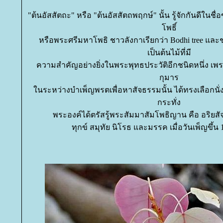
"ต้นอัสสัตถะ" หรือ "ต้นอัสสัตถพฤกษ์" นั้น รู้จักกันดีในชื่
พธิ์
หรือพระศรีมหาโพธิ ชาวลังกาเรียกว่า Bodhi tree และชา
เป็นต้นไม้ที่มี
ความสำคัญอย่างยิ่งในพระพุทธประวัติอีกชนิดหนึ่ง เพ
กุมาร
นระหว่างบำเพ็ญพรตเพื่อหาสัจธรรมนั้น ได้ทรงเลือกนั่ง
กระทั่ง
พระองค์ได้ตรัสรู้พระสัมมาสัมโพธิญาน คือ อริยส
ทุกข์ สมุทัย นิโรธ และมรรค เมื่อวันเพ็ญขึ้น 1