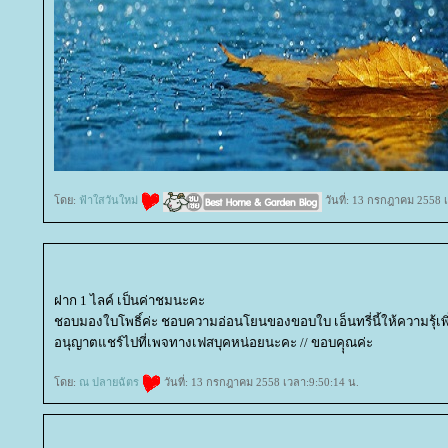
ดย:
ฟ้าใสวันใหม่
วันที่: 13 กรกฎาคม 2558 
ฝาก 1 ไลค์ เป็นค่าชมนะคะ
ชอบมองใบโพธิ์ค่ะ ชอบความอ่อนโยนของขอบใบ เอ็นทรี่นี้ให้ความรุ้เพิ
อนุญาตแชร์ไปที่เพจทางเฟสบุคหน่อยนะคะ // ขอบคุุณค่ะ
ดย:
ณ ปลายฉัตร
วันที่: 13 กรกฎาคม 2558 เวลา:9:50:14 น.