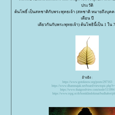
ประวัติ
ต้นโพธิ์ เป็นสหชาติกับพระพุทธเจ้า (สหชาติ หมายถึงบุคคลห
เดือน ปี
เดียวกันกับพระพุทธเจ้า) ต้นโพธินี้เป็น 1 ใน 
อ้างอิง :
https://www.gotoknow.org/posts/297163
https://www.dhammajak.net/board/viewtopic.php?t
https://www.thaigoodview.com/node/111994
https://www.rspg.or.th/homklindokmai/budhabot/p