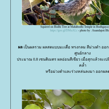
Squirrel on Bodhi Tree at Mahābodhi Temple in Bodhgaya
https://goo.gl/DMuALc
- photo by : Anandajoti B
ผล
เป็นผลรวม ผลสดแบบมะเดื่อ ทรงกลม สีม่วงดำ ออก
ศูนย์กลาง
ประมาณ 0.8 เซนติเมตร ผลอ่อนสีเขียว เมื่อสุกแล้วจะเปลี
คล้ำ
หรือม่วงดำและร่วงหล่นลงมา ออกผล