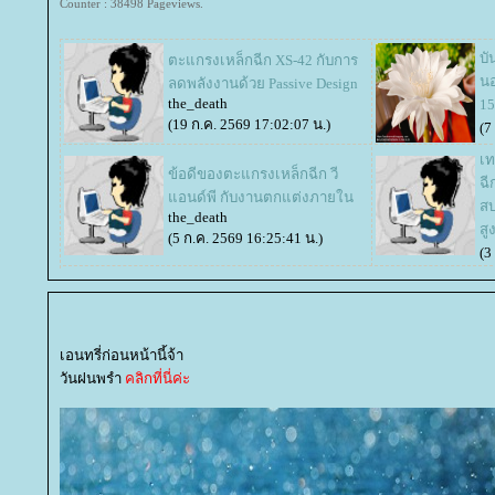
Counter : 38498 Pageviews.
บั
ตะแกรงเหล็กฉีก XS-42 กับการ
นอ
ลดพลังงานด้วย Passive Design
the_death
15
(19 ก.ค. 2569 17:02:07 น.)
(7
เท
ข้อดีของตะแกรงเหล็กฉีก วี
ฉี
อนด์พี กับงานตกแต่งภายใน
ส
the_death
สู
(5 ก.ค. 2569 16:25:41 น.)
(3
เอนทรี่ก่อนหน้านี้จ้า
วันฝนพรำ
คลิกที่นี่ค่ะ