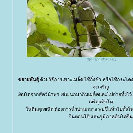
https://goo.gl/i4bYgQ
ขยายพันธุ์
ด้วยวิธีการเพาะเมล็ด ใช้กิ่งชำ หรือใช้กระโ
จะเจริญ
เติบโตจากสัตว์นำพา เช่น นกมากินเมล็ดและไปถ่ายทิ้งไว้ ก
เจริญเติบโต
นดินทุกชนิด ต้องการน้ำปานกลาง พบขึ้นทั่วไปทั้งใ
จีนตอนใต้ และภูมิภาคอินโดจีน