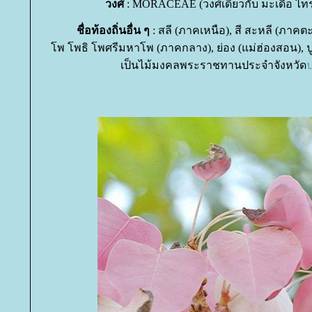
วงศ์
: MORACEAE (วงศ์เดียวกับ มะเดื่อ ไทร
ชื่อท้องถิ่นอื่น ๆ
: สลี (ภาคเหนือ), สี สะหลี (ภาคต
พ โพธิ โพศรีมหาโพ (ภาคกลาง), ย่อง (แม่ฮ่องสอน), ปู 
เป็นไม้มงคลพระราชทานประจำจังหวัด
ป