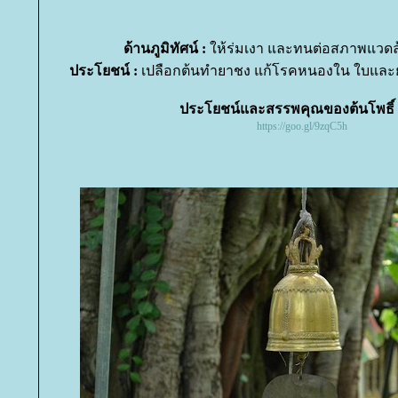
ด้านภูมิทัศน์ :
ห้ร่มเงา และทนต่อสภาพแวดล้อ
ประโยชน์ :
เปลือกต้นทำยาชง แก้โรคหนองใน ใบและย
ประโยชน์และสรรพคุณของต้นโพธิ์ 
https://goo.gl/9zqC5h