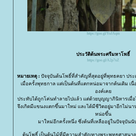
https://goo.gl/YoJAqm
ประวัติต้นพระศรีมหาโพธิ์
https://goo.gl/A2p7xZ
หมายเหตุ :
ปัจจุบันต้นโพธิ์ที่สำคัญที่สุดอยู่ที่พุทธคยา ประ
เมื่อครั้งพุทธกาล แต่เป็นต้นที่แตกหน่อมาจากต้นเดิม เนื
องค์เค
ประทับได้ถูกโค่นทำลายไปแล้ว แต่ด้วยบุญญาภินิหารเมื่
จึงเกิดมีแขนงแตกขึ้นมาใหม่ และได้มีชีวิตอยู่มาอีกไม่น
หน่อขึ้น
มาใหม่อีกครั้งหนึ่ง ซึ่งต้นที่เหลืออยู่ในปัจจุบันนั
ต้นโพธิ์ เป็นต้นไม้ที่มีความสำคัญทางพระพุทธศาสนาอย