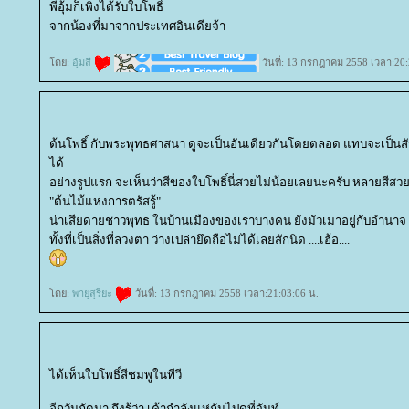
พี่อุ้มก็เพิ่งได้รับใบโพธิ์
จากน้องที่มาจากประเทศอินเดียจ้า
ดย:
อุ้มสี
วันที่: 13 กรกฎาคม 2558 เวลา:20:
ต้นโพธิ์ กับพระพุทธศาสนา ดูจะเป็นอันเดียวกันโดยตลอด แทบจะเป็นสัญญ
ได้
อย่างรูปแรก จะเห็นว่าสีของใบโพธิ์นี่สวยไม่น้อยเลยนะครับ หลายสีสวย
"ต้นไม้แห่งการตรัสรู้"
น่าเสียดายชาวพุทธ ในบ้านเมืองของเราบางคน ยังมัวเมาอยู่กับอำนาจ
ทั้งที่เป็นสิ่งที่ลวงตา ว่างเปล่ายึดถือไม่ได้เลยสักนิด ....เฮ้อ....
ดย:
พายุสุริยะ
วันที่: 13 กรกฎาคม 2558 เวลา:21:03:06 น.
ได้เห็นใบโพธิ์สีชมพูในทีวี
อีกวันถัดมา ถึงรู้ว่า เค้ากำลังแห่กันไปดูที่จันท์