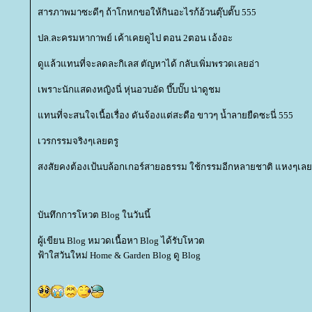
สารภาพมาซะดีๆ ถ้าโกหกขอให้กินอะไรก้อ้วนตุ๊บตั๊บ 555
ปล.ละครมหากาพย์ เค้าเคยดูไป ตอน 2ตอน เอ้งอะ
ดูแล้วแทนที่จะลดละกิเลส ตัญหาได้ กลับเพิ่มพรวดเลยอ่า
เพราะนักแสดงหญิงนี่ หุ่นอวบอัด บึ๊บบั๊บ น่าดูชม
ทนที่จะสนใจเนื้อเรื่อง ดันจ้องแต่สะดือ ขาวๆ น้ำลายยืดซะนี่ 555
เวรกรรมจริงๆเลยตรู
สงสัยคงต้องเป้นบล้อกเกอร์สายอธรรม ใช้กรรมอีกหลายชาติ แหงๆเลย
บันทึกการโหวต Blog ในวันนี้
ผู้เขียน Blog หมวดเนื้อหา Blog ได้รับโหวต
ฟ้าใสวันใหม่ Home & Garden Blog ดู Blog