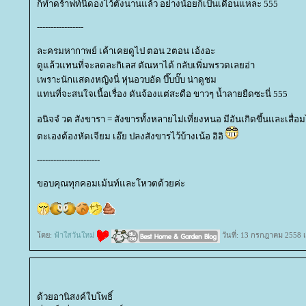
ก็ทำดร้าฟท์นี้ดองไว้ตั้งนานแล้ว อย่างน้อยก็เป็นเดือนแหละ 555
-----------------
ละครมหากาพย์ เค้าเคยดูไป ตอน 2ตอน เอ้งอะ
ดูแล้วแทนที่จะลดละกิเลส ตัณหาได้ กลับเพิ่มพรวดเลยอ่า
เพราะนักแสดงหญิงนี่ หุ่นอวบอัด บึ๊บบั๊บ น่าดูชม
ทนที่จะสนใจเนื้อเรื่อง ดันจ้องแต่สะดือ ขาวๆ น้ำลายยืดซะนี่ 555
อนิจจํ วต สังขารา = สังขารทั้งหลายไม่เที่ยงหนอ มีอันเกิดขึ้นและเสื
ตะเองต้องหัดเจียม เอ๊ย ปลงสังขารไว้บ้างเน้อ อิอิ
-----------------------
ขอบคุณทุกคอมเม้นท์และโหวตด้วยค่ะ
ดย:
ฟ้าใสวันใหม่
วันที่: 13 กรกฎาคม 2558 
ด้วยอานิสงค์ใบโพธิ์