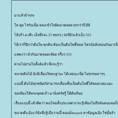
มาแล้วจ้าๆๆๆ
ห หูย ไรกันเนี่ย หลงเข้าใจผิดมาตลอด 80กว่าปี อิอิ
ไอ้บร้า อ.เตีะ เอ็งพึ่งจะ 35 หยกๆ เว่อร์อีกแล้วเอ็ง 555
ไอ้เราก็นึกว่าต้นโพ ทุกต้น ต้องเป็นต้นโพธิ์หมด ใครน้อสั่งสอนกันมาเน
สดงว่า มั่วกันมาตลอดเล้ยย จริ้งๆ 555
ตามไปอ่านในลิ้งค์แล้ว พึ่งจะรู้ว่า
ขนาดต้นไม้ ยังมีเลื่อนวิทยะฐานะ ได้เลยนะเนี่ย ไม่ธรรมดาๆๆ
บบนี้ ต้นไม้ทุกชนิดก้สามารถเลื่อนชั้นเป็นต้นโพธิ์ได้หมดเลยเนอะ
ขอเพียงให้พระพุทธเจ้า มานั่งตรัสรู้ ใต้ต้นก้พอ
เรื่องแบบนี้ เค้าคิดว่า คนไทยทั้งประเทศ น่าจะรู้เพียงไม่ถึงพันคนเลยมั้
ขนาดต๊ะเอ้งง ก้ยังพึ่งรู้เมื่อวานนี้ ตอนนั่งsearch หาข้อมูลเอ้ง ใช่มั้ยล้า