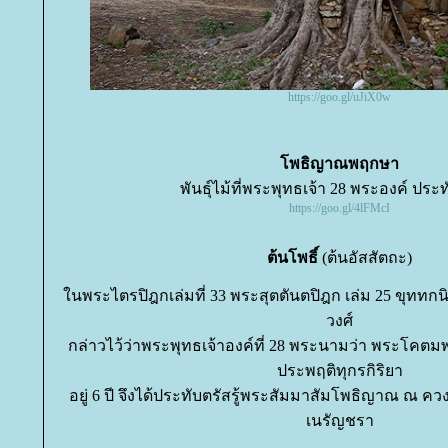
https://goo.gl/uJiX0w
พธิญาณพฤกษา
พันธุ์ไม้ที่พระพุทธเจ้า 28 พระองค์ ประทั
https://goo.gl/4lFMcI
ต้นโพธิ์
(ต้นอัสสัตถะ)
นพระไตรปิฎกเล่มที่ 33 พระสุตตันตปิฎก เล่ม 25 ขุททก
วงศ์
กล่าวไว้ว่าพระพุทธเจ้าองค์ที่ 28 พระนามว่า พระโคตมพ
ประพฤติทุกรกิริยา
อยู่ 6 ปี จึงได้ประทับตรัสรู้พระสัมมาสัมโพธิญาณ ณ ควงไ
เนรัญชรา