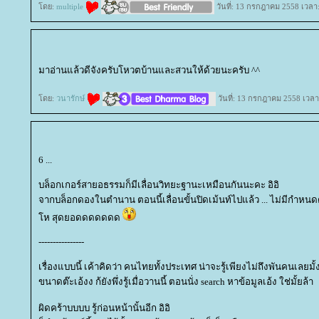
ดย:
multiple
วันที่: 13 กรกฎาคม 2558 เวลา
มาอ่านแล้วดีจังครับโหวตบ้านและสวนให้ด้วยนะครับ ^^
ดย:
วนารักษ์
วันที่: 13 กรกฎาคม 2558 เวลา
6 ...
บล็อกเกอร์สายอธรรมก็มีเลื่อนวิทยะฐานะเหมือนกันนะคะ อิอิ
จากบล็อกดองในตำนาน ตอนนี้เลื่อนขั้นปิดเม้นท์ไปแล้ว ... ไม่มีกำหน
ห สุดยอดดดดดดด
----------------
เรื่องแบบนี้ เค้าคิดว่า คนไทยทั้งประเทศ น่าจะรู้เพียงไม่ถึงพันคนเลยมั้
ขนาดต๊ะเอ้งง ก้ยังพึ่งรู้เมื่อวานนี้ ตอนนั่ง search หาข้อมูลเอ้ง ใช่มั้ยล้า
ผิดคร้าบบบบ รู้ก่อนหน้านั้นอีก อิอิ