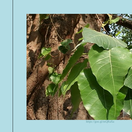
https://goo.gl/mQRaXa