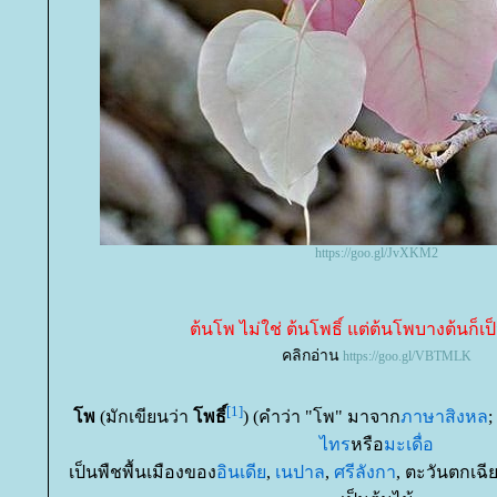
https://goo.gl/JvXKM2
ต้นโพ ไม่ใช่ ต้นโพธิ์ แต่ต้นโพบางต้นก็เป็
คลิกอ่าน
https://goo.gl/VBTMLK
[1]
พ
(มักเขียนว่า
พธิ์
) (คำว่า "โพ" มาจาก
ภาษาสิงหล
;
ไทร
หรือ
มะเดื่อ
เป็นพืชพื้นเมืองของ
อินเดี
,
เนปาล
,
ศรีลังกา
, ตะวันตกเฉี