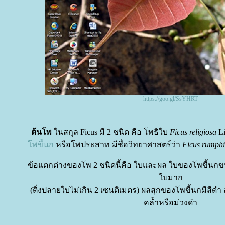
https://goo.gl/SsYHRT
ต้นโพ
นสกุล Ficus มี 2 ชนิด คือ โพธิใบ
Ficus religiosa
Li
พขี้นก
หรือโพประสาท มีชื่อวิทยาศาสตร์ว่า
Ficus rumphi
ข้อแตกต่างของโพ 2 ชนิดนี้คือ ใบและผล ใบของโพขี้นก
บมาก
(ติ่งปลายใบไม่เกิน 2 เซนติเมตร) ผลสุกของโพขี้นกมีสีด
คล้ำหรือม่วงดำ