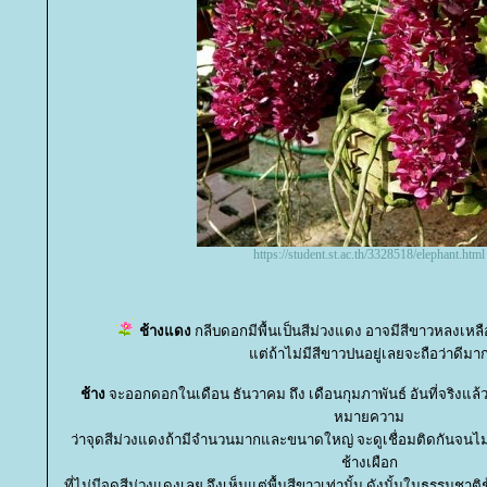
https://student.st.ac.th/3328518/elephant.html
ช้างแดง
กลีบดอกมีพื้นเป็นสีม่วงแดง อาจมีสีขาวหลงเหลือ
ต่ถ้าไม่มีสีขาวปนอยู่เลยจะถือว่าดีมา
ช้าง
จะออกดอกในเดือน ธันวาคม ถึง เดือนกุมภาพันธ์ อันที่จริงแล้ว
หมายความ
ว่าจุดสีม่วงแดงถ้ามีจำนวนมากและขนาดใหญ่ จะดูเชื่อมติดกันจนไม่เ
ช้างเผือก
ที่ไม่มีจุดสีม่วงแดงเลย จึงเห็นแต่พื้นสีขาวเท่านั้น ดังนั้นในธรรมช