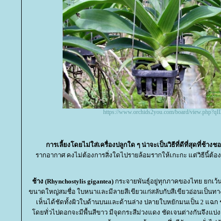
https://www.orchids2you.com/board/view.php?q
การเลี้ยงโดยไม่ใส่เครื่องปลูกใด ๆ น่าจะเป็นวิธีที่ดีที่สุดที่ช้างช
รากอากาศ คงไม่ต้องการสิ่งใดไปรายล้อมรากให้เกะกะ แต่วิธีนี้ต้อง
ช้าง (Rhynchostylis gigantea)
กระจายพันธุ์อยู่ทุกภาคของไทย ยกเว้นภ
ขนาดใหญ่สมชื่อ ใบหนาและมีลายสีเขียวแก่สลับกับสีเขียวอ่อนเป
เห็นได้ชัดทั้งผิวใบด้านบนและด้านล่าง ปลายใบหยักมนเป็น 2 แฉก 
ดยทั่วไปดอกจะมีพื้นสีขาว มีจุดกระสีม่วงแดง ชัดเจนต่างกันจึงแบ่งก