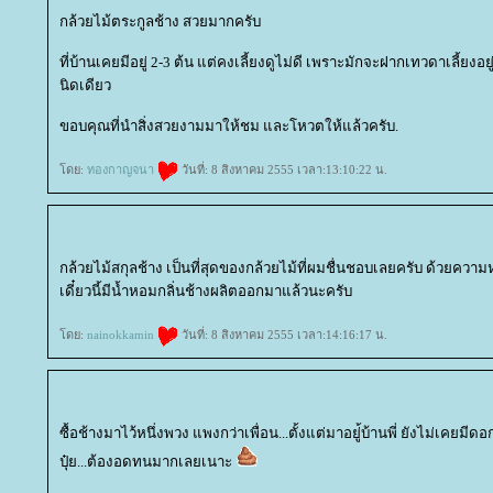
กล้วยไม้ตระกูลช้าง สวยมากครับ
ที่บ้านเคยมีอยู่ 2-3 ต้น แต่คงเลี้ยงดูไม่ดี เพราะมักจะฝากเทวดาเลี้ยงอย
นิดเดียว
ขอบคุณที่นำสิ่งสวยงามมาให้ชม และโหวตให้แล้วครับ.
ดย:
ทองกาญจนา
วันที่: 8 สิงหาคม 2555 เวลา:13:10:22 น.
กล้วยไม้สกุลช้าง เป็นที่สุดของกล้วยไม้ที่ผมชื่นชอบเลยครับ ด้วยควา
เดี๋ยวนี้มีน้ำหอมกลิ่นช้างผลิตออกมาแล้วนะครับ
ดย:
nainokkamin
วันที่: 8 สิงหาคม 2555 เวลา:14:16:17 น.
ซื้อช้างมาไว้หนึ่งพวง แพงกว่าเพื่อน...ตั้งแต่มาอยู่้บ้านพี่ ยังไม่เคยม
ปุ๋ย...ต้องอดทนมากเลยเนาะ