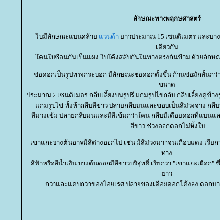
ลักษณะทางพฤกษศาสตร์
บมีลักษณะแบนคล้า
วนด้า
าวประมาณ 15 เซนติเมตร และบาง
เดียวกัน
คนใบซ้อนกันเป็นแผง ใบโค้งสลับกันในทางตรงกันข้าม ด้วยลักษณะนี
ช่อดอกเป็นรูปทรงกระบอก มีลักษณะช่อดอกตั้งขึ้น ก้านช่อมักสั้นกว
ขนาด
ประมาณ 2 เซนติเมตร กลีบเลี้ยงบนรูปรี แกมรูปไข่กลับ กลีบเลี้ยงคู่ข้
กมรูปไข่ ทั้งห้ากลีบสีขาว ปลายกลีบมนและขอบเป็นสีม่วงจาง กลีบป
สีม่วงเข้ม ปลายกลีบมนและมีสีเข้มกว่าโคน กลีบมีเดือยดอกที่แบนแล
สีขาว ช่วงออกดอกไม่ทิ้งใบ
เขาแกะบางต้นอาจมีสีต่างออกไป เช่น มีสีม่วงมากจนเกือบแดง เรียก
ทาง
สีฟ้าหรือสีน้ำเงิน บางต้นดอกมีสีขาวบริสุทธิ์ เรียกว่า "เขาแกะเผือก"
าว
กว่าและแคบกว่าของไอยเรศ ปลายของเดือยดอกโค้งลง ดอกบ