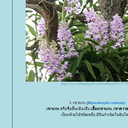
https://www.klongdigital.com/webboard3/37275.
3. เขาแกะ (
Rhynchostylis coelestis
)
เขาแกะ
หรือชื่อพื้นเมืองอื่น
เอื้องเขาแกะ
,
เขาคว
เป็นกล้วยไม้ชนิดหนึ่ง มีถิ่นกำเนิดในอินโ