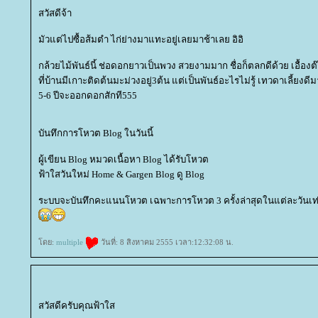
สวัสดีจ้า
มัวแต่ไปซื้อส้มตำ ไก่ย่างมาแทะอยู่เลยมาช้าเลย อิอิ
กล้วยไม้พันธ์นี้ ช่อดอกยาวเป็นพวง สวยงามมาก ชื่อก็ตลกดีด้วย เอื้อง
ที่บ้านมีเกาะติดต้นมะม่วงอยู่3ต้น แต่เป็นพันธ์อะไรไม่รู้ เทวดาเลี้ยงดี
5-6 ปีจะออกดอกสักที555
บันทึกการโหวต Blog ในวันนี้
ผู้เขียน Blog หมวดเนื้อหา Blog ได้รับโหวต
ฟ้าใสวันใหม่ Home & Gargen Blog ดู Blog
ระบบจะบันทึกคะแนนโหวต เฉพาะการโหวต 3 ครั้งล่าสุดในแต่ละวันเท่
ดย:
multiple
วันที่: 8 สิงหาคม 2555 เวลา:12:32:08 น.
สวัสดีครับคุณฟ้าใส