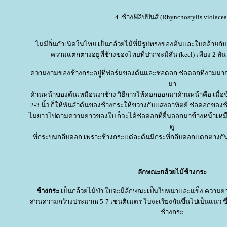
4. ช้างฟิลิปปินส์ (Rhynchostylis violacea
ไม่มีถิ่นกำเนิดในไทย เป็นกล้วยไม้ที่มีรูปทรงของต้นและใบคล้ายก
ความแตกต่างอยู่ที่ช้างของไทยที่ปากจะมีสัน (keel) เพียง 2 สัน แ
ความงามของช้างกระอยู่ที่ฟอร์มของต้นและช่อดอก ช่อดอกที่งามมาก 
มา
ด้านหน้าของต้นเหมือนงาช้าง วิธีการให้ดอกออกมาด้านหน้าคือ เมื
2-3 นิ้ว ก็ให้หันลำต้นของช้างกระให้ขวางกับแสงอาทิตย์ ช่อดอกของ
ไม่ยาวไปตามความยาวของใบ ก็จะได้ช่อดอกที่ยื่นออกมาข้างหน้าเหม
ดู
ที่กระบนกลีบดอก เพราะช้างกระแต่ละต้นมีกระที่กลีบดอกแตกต่างกัน 
ลักษณะกล้วยไม้ช้างกระ
ช้างกระ
เป็นกล้วยไม้ป่า ใบจะมีลักษณะเป็นใบหนาและแข็ง ความ
ส่วนความกว้างประมาณ 5-7 เซนติเมตร ใบจะเรียงกันขึ้นไปเป็นแนว ซึ่ง
ช้างกระ