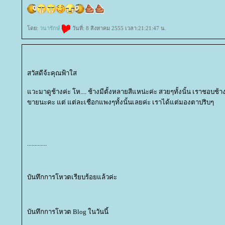
ดย:
วนารักษ์
วันที่: 8 สิงหาคม 2555 เวลา:21:21:47 น.
สวัสดีจ้ะคุณฟ้าใส
วะมาดูช้างค่ะ โห.... ช้างมีตั้งหลายสีแหน่ะค่ะ สวยๆทั้งนั้น เราชอบช้างส
ขายนะคะ แต่ แต่ละเชือกแพงๆทั้งนั้นเลยค่ะ เราได้แต่มองตาปริบๆ
.............
บันทึกการโหวตเรียบร้อยแล้วค่ะ
บันทึกการโหวต Blog ในวันนี้