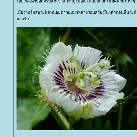
ไอยเรศเดาออกครับแต่เขาแกะนี่ดูไม่ออก ฟิลบปินส์ก็ไม่ชัดครับ แหะๆ 
เมื่อว่านไม่สบายนิดหน่อยตากฝนมาหลายรอบครับ มึนๆหัวตอนนี้หายดีแ
นะครับ