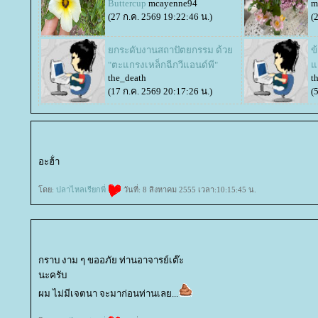
Buttercup
mcayenne94
m
(27 ก.ค. 2569 19:22:46 น.)
(
กระดับงานสถาปัตยกรรม ด้ว
ข
"ตะแกรงเหล็กฉีกวีแอนด์พี"
อ
the_death
t
(17 ก.ค. 2569 20:17:26 น.)
(
อะฮ้่า
ดย:
ปลาไหลเรียกพี่
วันที่: 8 สิงหาคม 2555 เวลา:10:15:45 น.
กราบ งาม ๆ ขออภัย ท่านอาจารย์เต๊ะ
นะครับ
ผม ไม่มีเจตนา จะมาก่อนท่านเลย...