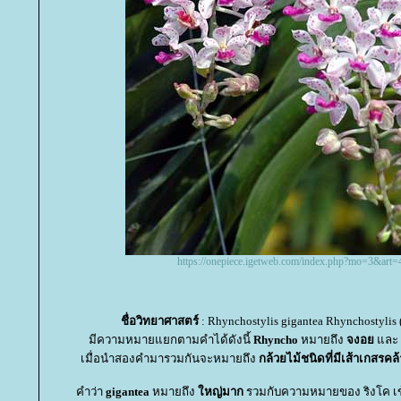
https://onepiece.igetweb.com/index.php?mo=3&art
ชื่อวิทยาศาสตร์
: Rhynchostylis gigantea Rhynchostylis (
มีความหมายแยกตามคำได้ดังนี้
Rhyncho
หมายถึง
จงอ
ละ
เมื่อนำสองคำมารวมกันจะหมายถึง
กล้วยไม้ชนิดที่มีเส้าเกสรค
คำว่า
gigantea
หมายถึง
หญ่มาก
รวมกับความหมายของ ริงโค เข