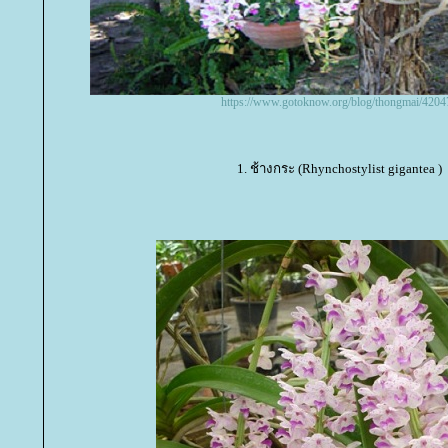
https://www.gotoknow.org/blog/thongmai/4204
1. ช้างกระ (Rhynchostylist gigantea )