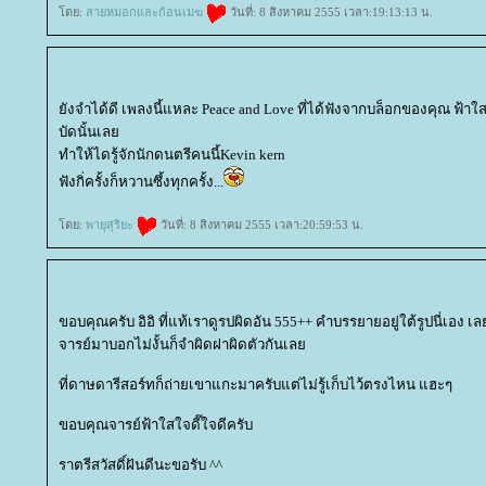
ดย:
สายหมอกและก้อนเมฆ
วันที่: 8 สิงหาคม 2555 เวลา:19:13:13 น.
ังจำได้ดี เพลงนี้แหละ Peace and Love ที่ได้ฟังจากบล็อกของคุณ ฟ้าใ
บัดนั้นเล
ทำให้ไดรู้จักนักดนตรีคนนี้Kevin kern
ฟังกิ่ครั้งก็หวานซึ้งทุกครั้ง...
ดย:
พายุสุริยะ
วันที่: 8 สิงหาคม 2555 เวลา:20:59:53 น.
ขอบคุณครับ อิอิ ที่แท้เราดูรปผิดอัน 555++ คำบรรยายอยู่ใต้รูปนี่เอง 
จารย์มาบอกไม่งั้นก็จำผิดฝาผิดตัวกันเล
ที่ดาษดารีสอร์ทก็ถ่ายเขาแกะมาครับแต่ไม่รู้เก็บไว้ตรงไหน แฮะๆ
ขอบคุณจารย์ฟ้าใสใจดี๊ใจดีครับ
ราตรีสวัสดิ์ฝันดีนะขอรับ ^^