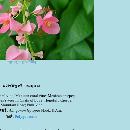
https://goo.gl/xf65Rq
พวงชมพู
หรือ ชมพูพวง
oral vine; Mexican coral vine; Mexican creeper;
een's wreath; Chain of Love; Honolulu Creeper;
Mountain Rose; Pink Vine
สตร์
:
Antigonon leptopus
Hook. & Arn.
วงศ์
:
Polygonaceae