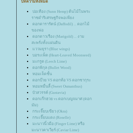
บทความทั้งหมด
ปอเทือง (Sunn Hemp) ต้นไม้ในพระ
ราชดำริเศรษฐกิจพอเพียง
ดอกดารารัตน์ (Daffodil) ... ดอกไม้
ของพ่อ
ดอกดาวเรือง (Marigold) ... งาม
สะพรั่งทั้งแผ่นดิน
ววมยุรา (Blue wings)
บอระเพ็ด (Heart-Leaved Moonseed)
มะกรูด (Leech Lime)
ดอกพิกุล (Bullet Wood)
หอมเจ็ดชั้น
ดอกบ๊วย VS ดอกท้อ VS ดอกซากุระ
หอมหมื่นลี้ (Sweet Osmanthus)
บัวสวรรค์ (Gustavia)
ดอกเก๊กฮวย vs ดอกเบญจมาศ (ดอก
มัม)
กระเจี๊ยบเขียว (Okra)
กระเจี๊ยบแดง (Roselle)
มะนาวนิ้วมือ (Finger Lime) หรือ
มะนาวคาเวียร์ (Caviar Lime)