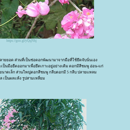
https://goo.gl/yQqNhj
ยอด ส่วนที่เป็นช่อดอกพัฒนามาจากมือที่ใช้ยึดจับนั่นเอง
ป็นมือยืดออกมาเพื่อยึดเกาะอยู่อย่างเดิม ดอกมีสีชมพู อ่อน-แก่
มีขนาดเล็ก ส่วนใหญ่ดอกสีชมพู กลีบดอกมี 5 กลีบ ปลายแหลม
ล เป็นผลแห้ง รูปสามเหลี่ยม