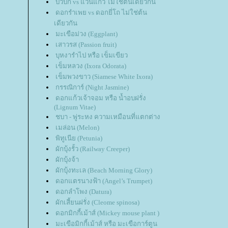
บัวบก vs แว่นแก้ว ไม่ใช่ต้นเดียวกัน
ดอกรำเพย vs ดอกยี่โถ ไม่ใช่ต้น
เดียวกัน
มะเขือม่วง (Eggplant)
เสาวรส (Passion fruit)
บุหงารำไป หรือ เข็มเขียว
เข็มหลวง (Ixora Odorata)
เข็มพวงขาว (Siamese White Ixora)
กรรณิการ์ (Night Jasmine)
ดอกแก้วเจ้าจอม หรือ น้ำอบฝรั่ง
(Lignum Vitae)
ชบา - พู่ระหง ความเหมือนที่แตกต่าง
เมล่อน (Melon)
พิทูเนีย (Petunia)
ผักบุ้งรั้ว (Railway Creeper)
ผักบุ้งจ้า
ผักบุ้งทะเล (Beach Morning Glory)
ดอกแตรนางฟ้า (Angel’s Trumpet)
ดอกลำโพง (Datura)
ผักเสี้ยนฝรั่ง (Cleome spinosa)
ดอกมิกกี้เม้าส์ (Mickey mouse plant )
มะเขือมิกกี้เม้าส์ หรือ มะเขือการ์ตูน