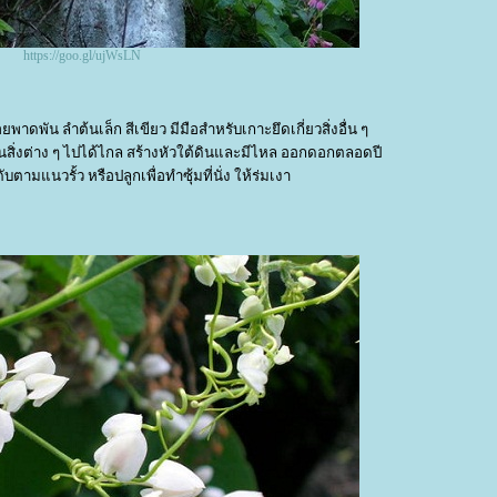
https://goo.gl/ujWsLN
้อยพาดพัน ลำต้นเล็ก สีเขียว มีมือสำหรับเกาะยึดเกี่ยวสิ่งอื่น ๆ
พันสิ่งต่าง ๆ ไปได้ไกล สร้างหัวใต้ดินและมีไหล ออกดอกตลอดปี
บตามแนวรั้ว หรือปลูกเพื่อทำซุ้มที่นั่ง ให้ร่มเงา