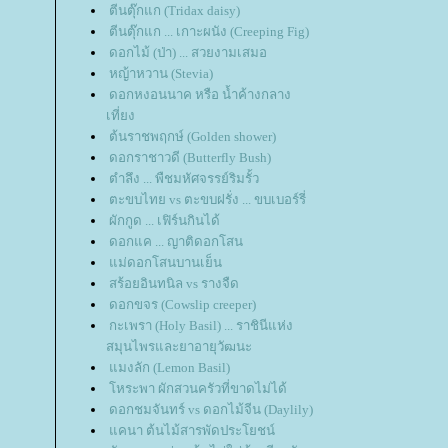
ตีนตุ๊กแก (Tridax daisy)
ตีนตุ๊กแก ... เกาะผนัง (Creeping Fig)
ดอกไม้ (ป่า) ... สวยงามเสมอ
หญ้าหวาน (Stevia)
ดอกหงอนนาค หรือ น้ำค้างกลาง
เที่ยง
ต้นราชพฤกษ์ (Golden shower)
ดอกราชาวดี (Butterfly Bush)
ตำลึง ... พืชมหัศจรรย์ริมรั้ว
ตะขบไทย vs ตะขบฝรั่ง ... ขบเบอร์รี่
ผักกูด ... เฟิร์นกินได้
ดอกแค ... ญาติดอกโสน
ม่ดอกโสนบานเย็น
สร้อยอินทนิล vs รางจืด
ดอกขจร (Cowslip creeper)
กะเพรา (Holy Basil) ... ราชินีแห่ง
สมุนไพรและยาอายุวัฒนะ
มงลัก (Lemon Basil)
หระพา ผักสวนครัวที่ขาดไม่ได้
ดอกชมจันทร์ vs ดอกไม้จีน (Daylily)
คนา ต้นไม้สารพัดประโยชน์