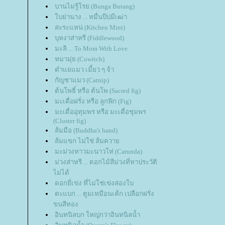
บานไม่รู้โรย (Bunga Butang)
บย่านาง ... หมื่นปีบ่มีเฒ่า
สะระแหน่ (Kitchen Mint)
บุหงาส่าหรี (Fiddlewood)
มะลิ ... To Mom With Love
หมามุ่ย (Cowitch)
ตำแยแมว เมี้ยว ๆ จ้า
กัญชาแมว (Catnip)
ต้นโพธิ์ หรือ ต้นโพ (Sacred fig)
มะเดื่อฝรั่ง หรือ ลูกฟิก (Fig)
มะเดื่ออุทุมพร หรือ มะเดื่อชุมพร
(Cluster fig)
ส้มมือ (Buddha's hand)
ส้มแขก ไม่ใช่ ส้มควา
มะม่วงหาวมะนาวโห่ (Carunda)
ม่วงส่าหรี ... ดอกไม้สีม่วงที่หาประวัติ
ไม่ได้
ดอกยี่เข่ง ที่ไม่ใช่เข่งสองใบ
ตะแบก ... ตูมเหมือนเค้ก เปลือกฝรั่ง
ขนสีทอง
อินทนิลบก ใหญ่กว่าอินทนิลน้ำ