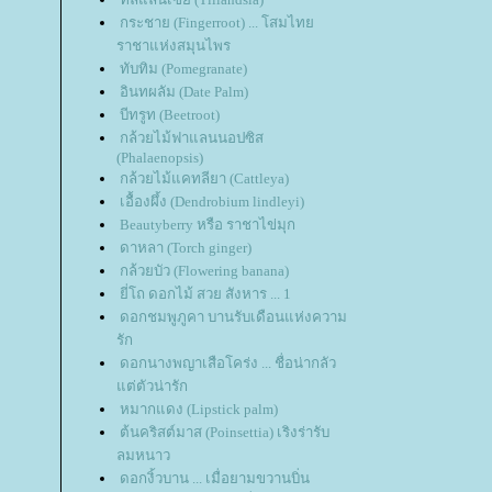
กระชาย (Fingerroot) ... โสมไท
ราชาแห่งสมุนไพร
ทับทิม (Pomegranate)
อินทผลัม (Date Palm)
บีทรูท (Beetroot)
กล้วยไม้ฟาแลนนอปซิส
(Phalaenopsis)
กล้วยไม้แคทลียา (Cattleya)
เอื้องผึ้ง (Dendrobium lindleyi)
Beautyberry หรือ ราชาไข่มุก
ดาหลา (Torch ginger)
กล้วยบัว (Flowering banana)
ี่โถ ดอกไม้ สวย สังหาร ... 1
ดอกชมพูภูคา บานรับเดือนแห่งความ
รัก
ดอกนางพญาเสือโคร่ง ... ชื่อน่ากลัว
ต่ตัวน่ารัก
หมากแดง (Lipstick palm)
ต้นคริสต์มาส (Poinsettia) เริงร่ารับ
ลมหนาว
ดอกงิ้วบาน ... เมื่อยามขวานบิ่น