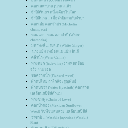
อินทนิลน้ำ (Queen's Flower)
ดอกเสลาบาน (นาน) แล้ว
จำปีสิรินธร หนึ่งเดียวในโลก
จำปีสีนวล ... เมื่อจำปีผสมกับจำปา
ดอกเอ๋ย ดอกจำปา (Michelia
champaca)
หอมเอย...หอมดอกจำปี (White
champaka)
มหาหงส์ ... สเลเต (White Ginger)
นางแย้ม เหมือนแม่แย้ม ยินดี
คล้าน้ำ (Water Canna)
พวงหยก (jade-vine) งามหยดย้อ
จริง ๆ นะเออ
ช่อครามน้ำ (Pickerel weed)
ผักตบไทย ฤาใกล้จะสูญพันธุ์
ผักตบชวา (Water Hyacinth) ดอกสว
เอเลียนสปีชีส์ตัวแม่
พวงชมพู (Chain of Love)
ดอกบัวตอง (Mexican Sunflower
Weed) วัชพืชแสนสวย เอเลียนสปีชีส์
วาซาบิ ... Wasabia japonica (Wasabi)
Plant
ทิลแลนเซีย (Tillandsia)