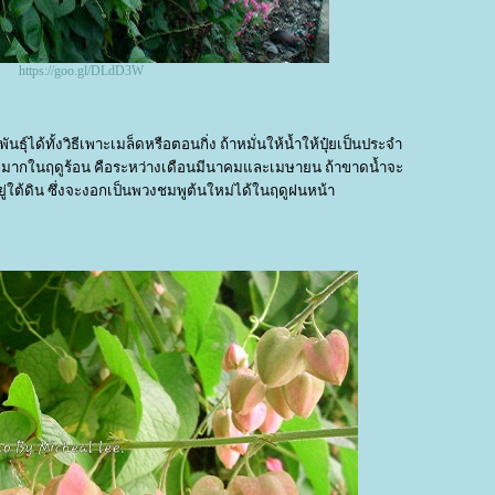
https://goo.gl/DLdD3W
ธุ์ได้ทั้งวิธีเพาะเมล็ดหรือตอนกิ่ง ถ้าหมั่นให้น้ำให้ปุ๋ยเป็นประจำ
ดกมากในฤดูร้อน คือระหว่างเดือนมีนาคมและเมษายน ถ้าขาดน้ำจะ
ยู่ใต้ดิน ซึ่งจะงอกเป็นพวงชมพูต้นใหม่ได้ในฤดูฝนหน้า