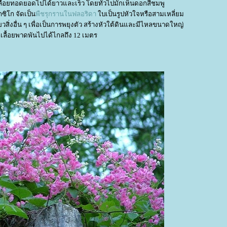
 เลื้อยทอดยอดไปได้ยาวและเร็ว โดยทั่วไปมักเห็นดอกสีชมพู
กซิโก จัดเป็น
พืชรุกรานในฟลอริดา
บเป็นรูปหัวใจหรือสามเหลี่ยม
่ยวสิ่งอื่น ๆ เพื่อเป็นการพยุงตัว สร้างหัวใต้ดินและมีไหลขนาดใหญ่
ลื้อยพาดพันไปได้ไกลถึง 12 เมตร