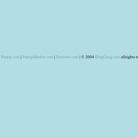
Pantip.com
|
PantipMarket.com
|
Pantown.com
| © 2004
BlogGang.com
allrights 