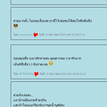
สวยมากค่ัะ ไม่เคยเห็นเลย น่ามีไว้เชยชมให้สมใจซักต้นนึง
ดย:
taklomklom
วันที่: 11 ธันวาคม 2553 เวลา:12:38:57 น.
ขอบคุณที่แวะมาทักทายค่ะ คุณตากลม ๆ น่ารักมาก
เม้นท์ทีเดียว 3 อันรวดเล
ดย:
ฟ้าใสวันใหม่
วันที่: 11 ธันวาคม 2553 เวลา:16:58:12 น.
สวยจังเลยค่ะ...
ถวบ้านมีดอกคล้ายๆกัน
ต่เจ้าโน่นแม่เรียกมันว่าพุดน้ำบุศย์ค่ะ