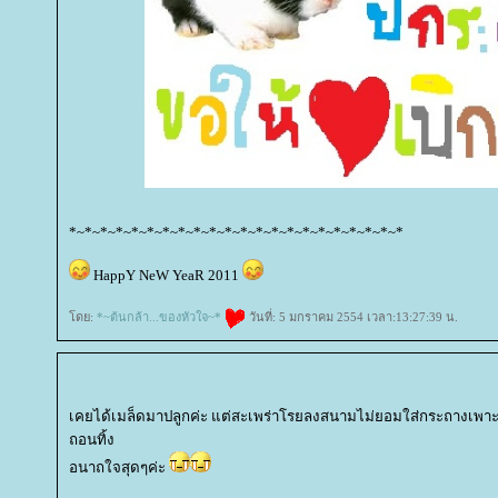
*~*~*~*~*~*~*~*~*~*~*~*~*~*~*~*~*~*~*~*~*~*
HappY NeW YeaR 2011
ดย:
*~ต้นกล้า...ของหัวใจ~*
วันที่: 5 มกราคม 2554 เวลา:13:27:39 น.
เคยได้เมล็ดมาปลูกค่ะ แต่สะเพร่าโรยลงสนามไม่ยอมใส่กระถางเพาะก่
ถอนทิ้ง
อนาถใจสุดๆค่ะ