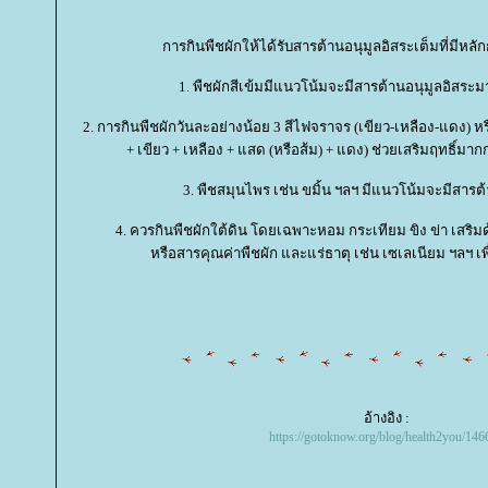
การกินพืชผักให้ได้รับสารต้านอนุมูลอิสระเต็มที่มีหลั
1. พืชผักสีเข้มมีแนวโน้มจะมีสารต้านอนุมูลอิสระม
2. การกินพืชผักวันละอย่างน้อย 3 สีไฟจราจร (เขียว-เหลือง-แดง) หรือ
+ เขียว + เหลือง + แสด (หรือส้ม) + แดง) ช่วยเสริมฤทธิ์มาก
3. พืชสมุนไพร เช่น ขมิ้น ฯลฯ มีแนวโน้มจะมีสารต้
4. ควรกินพืชผักใต้ดิน โดยเฉพาะหอม กระเทียม ขิง ข่า เสริมด
หรือสารคุณค่าพืชผัก และแร่ธาตุ เช่น เซเลเนียม ฯลฯ เ
อ้างอิง :
https://gotoknow.org/blog/health2you/146