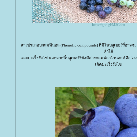
https://goo.gl/M3G4au
สารประกอบกลุ่มฟีนอล (Phenolic compounds) ที่มีในบลูเบอร์รี่อาจ
ลำไส้
ละมะเร็งรังไข่ นอกจากนี้บลูเบอร์รี่ยังมีสารกลุ่มฟลาโวนอยด์คือ ka
เกิดมะเร็งรังไข่