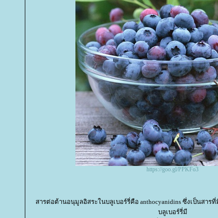
https://goo.gl/PPKFo3
สารต่อต้านอนุมูลอิสระในบลูเบอร์รี่คือ anthocyanidins ซึ่งเป็นสารที
บลูเบอร์รี่มี