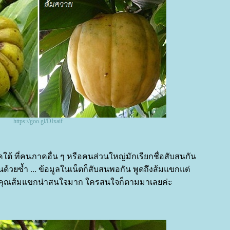
https://goo.gl/DIxaif
ใต้ ที่คนภาคอื่น ๆ หรือคนส่วนใหญ่มักเรียกชื่อสับสนกัน
นด้วยซ้ำ ... ข้อมูลในเน็ตก็สับสนพอกัน พูดถึงส้มแขกแต่
พคุณส้มแขกน่าสนใจมาก ใครสนใจก็ตามมาเลยค่ะ