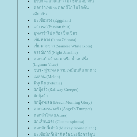
บัวบก vs แว่นแก้ว ไม่ใช่ต้นเดียวกัน
ดอกรำเพย vs ดอกยี่โถ ไม่ใช่ต้น
เดียวกัน
มะเขือม่วง (Eggplant)
เสาวรส (Passion fruit)
บุหงารำไป หรือ เข็มเขียว
เข็มหลวง (Ixora Odorata)
เข็มพวงขาว (Siamese White Ixora)
กรรณิการ์ (Night Jasmine)
ดอกแก้วเจ้าจอม หรือ น้ำอบฝรั่ง
(Lignum Vitae)
ชบา - พู่ระหง ความเหมือนที่แตกต่าง
เมล่อน (Melon)
พิทูเนีย (Petunia)
ผักบุ้งรั้ว (Railway Creeper)
ผักบุ้งจ้า
ผักบุ้งทะเล (Beach Morning Glory)
ดอกแตรนางฟ้า (Angel’s Trumpet)
ดอกลำโพง (Datura)
ผักเสี้ยนฝรั่ง (Cleome spinosa)
ดอกมิกกี้เม้าส์ (Mickey mouse plant )
มะเขือมิกกี้เม้าส์ หรือ มะเขือการ์ตูน