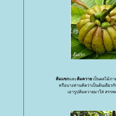
ส้มแขก
ละ
ส้มควา
เป็นผลไม้ภาค
หรือบางท่านคิดว่าเป็นต้นเดียวกั
เอารูปส้มควายมาใส่ สรร