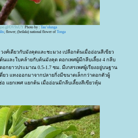
//goo.gl/OV9xUY
Photo by :
Tauʻolunga
lis
; flower; (heilala) national flower of
Tonga
งศ์เดียวกับมังคุดและชะมวง เปลือกต้นเมื่ออ่อนสีเขียว
นและใบคล้ายกับต้นมังคุด ดอกเพศผู้มีกลีบเลี้ยง 4 กลีบ
ดอกยาวประมาณ 0.5-1.7 ซม. มีเกสรเพศผู้เรียงอยู่บนฐาน
ี่ยว แทงออกมาจากปลายกิ่งมีขนาดเล็กกว่าดอกตัวผู้
 แยกเพศ แยกต้น เมื่ออ่อนมีกลีบเลี้ยงสีเขียวหุ้ม