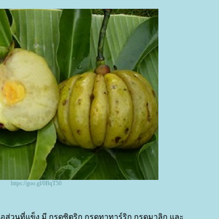
https://goo.gl/0BqT50
เนื้อส่วนที่แข็ง มี กรดซิตริก กรดทาทาร์ริก กรดมาลิก และ