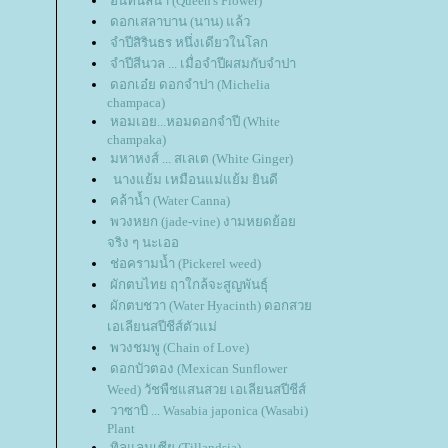
อินทนิลน้ำ (Queen's Flower)
ดอกเสลาบาน (นาน) แล้ว
จำปีสิรินธร หนึ่งเดียวในโลก
จำปีสีนวล ... เมื่อจำปีผสมกับจำปา
ดอกเอ๋ย ดอกจำปา (Michelia
champaca)
หอมเอย...หอมดอกจำปี (White
champaka)
มหาหงส์ ... สเลเต (White Ginger)
นางแย้ม เหมือนแม่แย้ม ยินดี
คล้าน้ำ (Water Canna)
พวงหยก (jade-vine) งามหยดย้อ
จริง ๆ นะเออ
ช่อครามน้ำ (Pickerel weed)
ผักตบไทย ฤาใกล้จะสูญพันธุ์
ผักตบชวา (Water Hyacinth) ดอกสว
เอเลียนสปีชีส์ตัวแม่
พวงชมพู (Chain of Love)
ดอกบัวตอง (Mexican Sunflower
Weed) วัชพืชแสนสวย เอเลียนสปีชีส์
วาซาบิ ... Wasabia japonica (Wasabi)
Plant
ทิลแลนเซีย (Tillandsia)