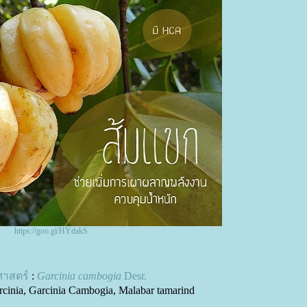
https://goo.gl/HYdakS
าศาสตร์
:
Garcinia cambogia
Desr.
rcinia, Garcinia Cambogia, Malabar tamarind