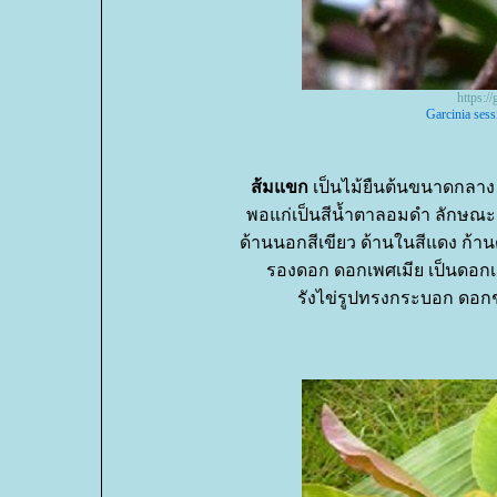
https:
Garcinia sessi
ส้มแขก
เป็นไม้ยืนต้นขนาดกลาง ว
พอแก่เป็นสีน้ำตาลอมดำ ลักษณะต้
ด้านนอกสีเขียว ด้านในสีแดง ก้าน
รองดอก ดอกเพศเมีย เป็นดอกเด
รังไข่รูปทรงกระบอก ดอกช่อ