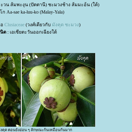
มะวน ส้มพะงุน (ปัตตานี) ชะมวงช้าง ส้มมะอ้น (ใต้)
ก Aa-sae ka-luu-ko (Malay-Yala)
รือ
Clusiaceae
(วงศ์เดียวกับ
มังคุด
ชะมวง
)
เนิด
: เอเชียตะวันออกเฉียงใต้
มังคุด ตอนยังอ่อน ๆ ลักษณะก้นเหมือนกันมาก