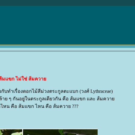
ส้มแขก ไม่ใช่ ส้มควา
ับทำเรื่องดอกไม้สีม่วงตระกูลตะแบก (วงศ์ Lythraceae)
ล้าย ๆ กันอยู่ในตระกูลเดียวกัน คือ ส้มแขก และ ส้มควา
าไหน คือ ส้มแขก ไหน คือ ส้มควาย ???