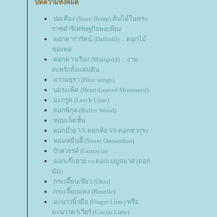
บทความทั้งหมด
ปอเทือง (Sunn Hemp) ต้นไม้ในพระ
ราชดำริเศรษฐกิจพอเพียง
ดอกดารารัตน์ (Daffodil) ... ดอกไม้
ของพ่อ
ดอกดาวเรือง (Marigold) ... งาม
สะพรั่งทั้งแผ่นดิน
ววมยุรา (Blue wings)
บอระเพ็ด (Heart-Leaved Moonseed)
มะกรูด (Leech Lime)
ดอกพิกุล (Bullet Wood)
หอมเจ็ดชั้น
ดอกบ๊วย VS ดอกท้อ VS ดอกซากุระ
หอมหมื่นลี้ (Sweet Osmanthus)
บัวสวรรค์ (Gustavia)
ดอกเก๊กฮวย vs ดอกเบญจมาศ (ดอก
มัม)
กระเจี๊ยบเขียว (Okra)
กระเจี๊ยบแดง (Roselle)
มะนาวนิ้วมือ (Finger Lime) หรือ
มะนาวคาเวียร์ (Caviar Lime)