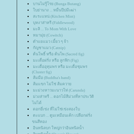
บานไม่รู้โรย (Bunga Butang)
บย่านาง ... หมื่นปีบ่มีเฒ่า
สะระแหน่ (Kitchen Mint)
บุหงาส่าหรี (Fiddlewood)
มะลิ ... To Mom With Love
หมามุ่ย (Cowitch)
ตำแยแมว เมี้ยว ๆ จ้า
กัญชาแมว (Catnip)
ต้นโพธิ์ หรือ ต้นโพ (Sacred fig)
มะเดื่อฝรั่ง หรือ ลูกฟิก (Fig)
มะเดื่ออุทุมพร หรือ มะเดื่อชุมพร
(Cluster fig)
ส้มมือ (Buddha's hand)
ส้มแขก ไม่ใช่ ส้มควา
มะม่วงหาวมะนาวโห่ (Carunda)
ม่วงส่าหรี ... ดอกไม้สีม่วงที่หาประวัติ
ไม่ได้
ดอกยี่เข่ง ที่ไม่ใช่เข่งสองใบ
ตะแบก ... ตูมเหมือนเค้ก เปลือกฝรั่ง
ขนสีทอง
อินทนิลบก ใหญ่กว่าอินทนิลน้ำ