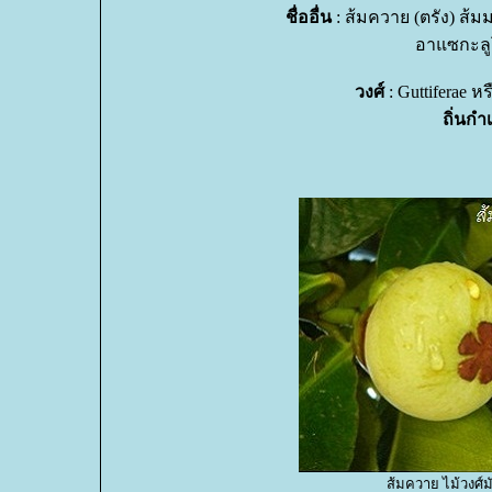
ชื่ออื่น
: ส้มควาย (ตรัง) ส้ม
อาแซกะลูโ
วงศ์
: Guttiferae ห
ถิ่นกำ
ส้มควาย ไม้วงศ์