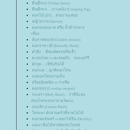
ตีนตุ๊กแก (Tridax daisy)
ตีนตุ๊กแก ... เกาะผนัง (Creeping Fig)
ดอกไม้ (ป่า) ... สวยงามเสมอ
หญ้าหวาน (Stevia)
ดอกหงอนนาค หรือ น้ำค้างกลาง
เที่ยง
ต้นราชพฤกษ์ (Golden shower)
ดอกราชาวดี (Butterfly Bush)
ตำลึง ... พืชมหัศจรรย์ริมรั้ว
ตะขบไทย vs ตะขบฝรั่ง ... ขบเบอร์รี่
ผักกูด ... เฟิร์นกินได้
ดอกแค ... ญาติดอกโสน
ม่ดอกโสนบานเย็น
สร้อยอินทนิล vs รางจืด
ดอกขจร (Cowslip creeper)
กะเพรา (Holy Basil) ... ราชินีแห่ง
สมุนไพรและยาอายุวัฒนะ
มงลัก (Lemon Basil)
หระพา ผักสวนครัวที่ขาดไม่ได้
ดอกชมจันทร์ vs ดอกไม้จีน (Daylily)
คนา ต้นไม้สารพัดประโยชน์