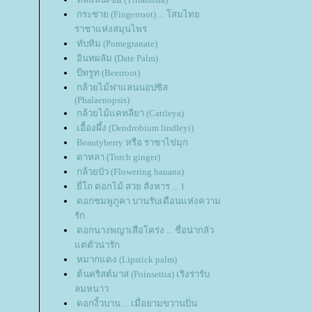
กระชาย (Fingerroot) ... โสมไท
ราชาแห่งสมุนไพร
ทับทิม (Pomegranate)
อินทผลัม (Date Palm)
บีทรูท (Beetroot)
กล้วยไม้ฟาแลนนอปซิส
(Phalaenopsis)
กล้วยไม้แคทลียา (Cattleya)
เอื้องผึ้ง (Dendrobium lindleyi)
Beautyberry หรือ ราชาไข่มุก
ดาหลา (Torch ginger)
กล้วยบัว (Flowering banana)
ี่โถ ดอกไม้ สวย สังหาร ... 1
ดอกชมพูภูคา บานรับเดือนแห่งความ
รัก
ดอกนางพญาเสือโคร่ง ... ชื่อน่ากลัว
ต่ตัวน่ารัก
หมากแดง (Lipstick palm)
ต้นคริสต์มาส (Poinsettia) เริงร่ารับ
ลมหนาว
ดอกงิ้วบาน ... เมื่อยามขวานบิ่น