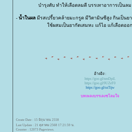
บำรุงตับ ทำให้เลือดลมดี บรรเทาอาการเป็นล
-
น้ำในผล
มีรสเปรี้ยวคล้ายมะกรูด มีวิตามินซีสูง กินเป็
ช้ผสมเป็นยากัดเสมหะ แก้ไอ แก้เลือดออ
อ้างอิง :
https://goo.gl/nmDpiL
https://goo.gl/9UZeF0
https://goo.gl/ozTijw
บทเพลงบรรเลงชโลมใจ
Create Date : 15 มิถุนายน 2558
Last Update : 21 ตุลาคม 2568 17:21:59 น.
Counter : 12073 Pageviews.