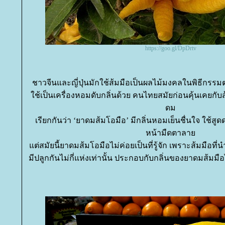
https://goo.gl/DpDrtv
ชาวจีนและญี่ปุ่นมักใช้ส้มมือเป็นผลไม้มงคลในพิธีกรรม
ช้เป็นเครื่องหอมดับกลิ่นด้วย คนไทยสมัยก่อนคุ้นเคยกับ
ดม
เรียกกันว่า ‘ยาดมส้มโอมือ’ มีกลิ่นหอมเย็นชื่นใจ ใช้
หน้ามืดตาลา
ต่สมัยนี้ยาดมส้มโอมือไม่ค่อยเป็นที่รู้จัก เพราะส้มมือท
มีปลูกกันไม่กี่แห่งเท่านั้น ประกอบกับกลิ่นของยาดมส้มมือไ