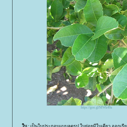
https://goo.gl/MWk49a
บ
: เป็นใบประกอบแบบลดรูป ใบย่อยมีใบเดียว ออกเรีย