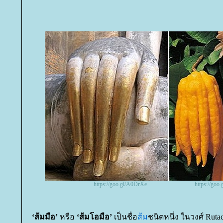
https://goo.gl/A0DrXe
https://goo
‘ส้มมือ’
หรือ
‘ส้มโอมือ’
เป็นชื่อ
ส้ม
ชนิดหนึ่ง ในวงศ์ Rutac