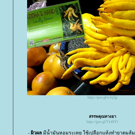
https://goo.gl/wJq5jp
สรรพคุณทางยา
https://goo.gl/Yh46Yf
-
ผิวผล
มีน้ำมันหอมระเหย ใช้เปลือกแห้งทำยาดมส้มม