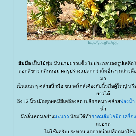
https://goo.gl/wJq5jp
ส้มมือ
เป็นไม้พุ่ม มีหนามยาวแข็ง ใบประกอบลดรูปเหลือใ
ดอกสีขาว กลิ่นหอม ผลรูปร่างแปลกกว่าส้มอื่น ๆ กล่าวคือ
มา
เป็นแฉก ๆ คล้ายนิ้วมือ ขนาดใกล้เคียงกับนิ้วมือผู้ใหญ่ 
าวได้
ถึง 12 นิ้ว เมื่อสุกผลมีสีเหลืองสด เปลือกหนา คล้า
ฟองน้ำ
น้ำ
มีกลิ่นหอมอย่าง
มะนาว
นิยมใช้ทำ
าดมส้มโอมือ
เครื่
สะอาด
ไม่ใช้ผลรับประทาน แต่อาจนำเปลือกมาใช้