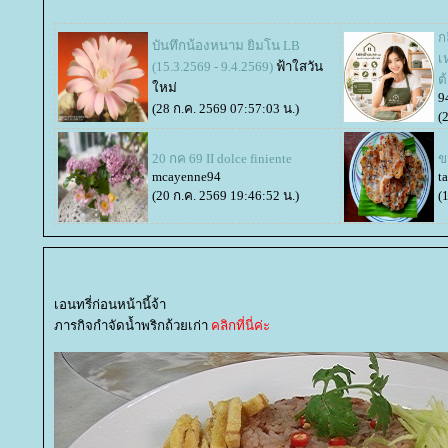
ก
บันทึกน้องหนาม ยิมโน LB
เ
(15.3.2569 - 9.4.2569)
ฟ้าใสวัน
ต
หม่
9
(28 ก.ค. 2569 07:57:03 น.)
(
20 กค 69 II dolce finiente
ข
mcayenne94
ta
(20 ก.ค. 2569 19:46:52 น.)
(
เอนทรี่ก่อนหน้านี้จ้า
ภารกิจกำจัดน้ำพริกถ้วยเก่า
คลิกที่นี่ค่ะ