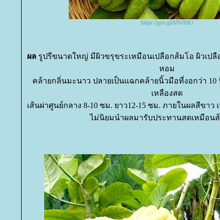
https://goo.gl/fdWRKi
ผล
รูปรีขนาดใหญ่ มีผิวขรุขระเหมือนเปลือกส้มโอ ผิวเปลื
หอม
คล้ายกลิ่นมะนาว ปลายเป็นแฉกคล้ายนิ้วมือที่งอกว่า 10 นิ้
เหลืองสด
เส้นผ่าศูนย์กลาง 8-10 ซม. ยาว12-15 ซม. ภายในผลสีขาว เนื
ไม่นิยมนำผลมารับประทานสดเหมือนส้