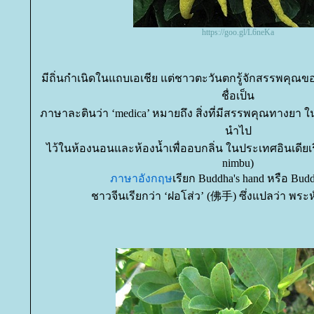
https://goo.gl/L6neKa
มีถิ่นกำเนิดในแถบเอเชีย แต่ชาวตะวันตกรู้จักสรรพคุณขอ
ชื่อเป็น
ภาษาละตินว่า ‘medica’ หมายถึง สิ่งที่มีสรรพคุณทางยา ใ
นำไป
ไว้ในห้องนอนและห้องน้ำเพื่ออบกลิ่น ในประเทศอินเดียเรี
nimbu)
ภาษาอังกฤษ
เรียก Buddha's hand หรือ Buddh
ชาวจีนเรียกว่า ‘ฝอโส่ว’ (佛手) ซึ่งแปลว่า พระหั