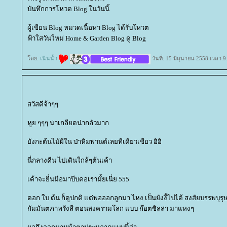
บันทึกการโหวต Blog ในวันนี้
ผู้เขียน Blog หมวดเนื้อหา Blog ได้รับโหวต
ฟ้าใสวันใหม่ Home & Garden Blog ดู Blog
ดย:
เนินน้ำ
วันที่: 15 มิถุนายน 2558 เวลา:9
สวัสดีจ้าๆๆ
หูย ๆๆๆ น่าเกลียดน่ากลัวมาก
ังกะต้นไม้ผีใน ป่าหิมพานต์เลยทีเดียวเชียว อิอิ
นี่กลางคืน ไปเดินใกล้ๆต้นเค้า
เค้าจะยื่นมือมาบีบคอเรามั้ยเนี่ย 555
ดอก ใบ ต้น ก็ดูปกติ แต่พอออกลูกมา ไหง เป็นยังงี้ไปได้ สงสัยบรรพบุรุ
กัมมันตภาพรังสี ตอนสงครามโลก แบบ ก๊อตซิลล่า มาแหงๆ