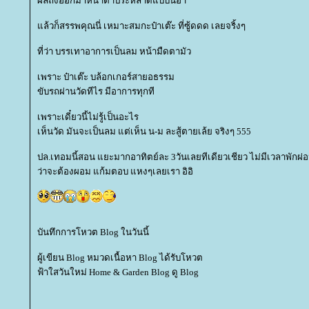
ผลถึงออกมาหน้าตาประหลาดแบบนี้อ่า
ล้วก็สรรพคุณนี่ เหมาะสมกะป๋าเต๊ะ ที่ซู้ดดด เลยจริ้งๆ
ที่ว่า บรรเทาอาการเป็นลม หน้ามืดตามัว
เพราะ ป๋าเต๊ะ บล้อกเกอร์สายอธรรม
ขับรถผ่านวัดทีไร มีอาการทุกที
เพราะเดี๋ยวนี้ไม่รู้เป็นอะไร
เห็นวัด มันจะเป็นลม แต่เห็น น-ม ละสู้ตายเล้ย จริงๆ 555
ปล.เทอมนี้สอน แยะมากอาทิตย์ละ 3วันเลยทีเดียวเชียว ไม่มีเวลาพักผ่
ว่าจะต้องผอม แก้มตอบ แหงๆเลยเรา อิอิ
บันทึกการโหวต Blog ในวันนี้
ผู้เขียน Blog หมวดเนื้อหา Blog ได้รับโหวต
ฟ้าใสวันใหม่ Home & Garden Blog ดู Blog