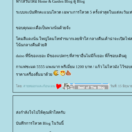
ฟ้าใสวันใหม่ Home & Garden Blog ดู Blog
ระบบจะบันทึกคะแนนโหวต เฉพาะการโหวต 5 ครั้งล่าสุดในแต่ละวันเท่
ขอบคุณมะเดื่อเป็นพวงนั่นด้วยจ้ะ
คมสีแดงนั่น ใหญ่โตมโหฬารมากเลยฟ้าใส กลางคืนเค้าน่าจะเปิดไฟสวย
น้นกลางคืนด้วยสิ
daiso ที่นี่ของเยอะ มีของแปลกๆ ที่สาขาอื่นไม่มีก็เยอะ พี่ก็ชอบเดินดู
กาแฟชะมด 5555 แพงมาก พรีเมี่ยม 1200 บาท / แก้ว ไม่ไหวมัง ไว้รอบหน้า
ราคาเครื่องดื่มมาด้ว
ดย:
สายหมอกและก้อนเมฆ
วันที่: 15 มิถุ
ส่งกำลังใจไปให้คุณฟ้าใสครับ
บันทึกการโหวต Blog ในวันนี้