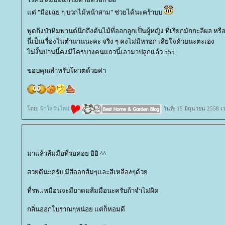
ต่ "มือเฉย ๆ บวกไม้หน้าสาม" ช่วยได้นะคร้าบบ
พูดถึงป่าหิมพานต์นึกถึงต้นไม้ที่ออกลูกเป็นผู้หญิง ที่เรียกมักกะลีผล หรื
นี่เป็นเรื่องในตำนานนะคะ จริง ๆ คงไม่มีหรอก เสียใจด้วยนะตะเอง
ไม่งั้นป่านนี้คงมีใครบางคนแถวนี้เอามาปลูกแล้ว 555
ขอบคุณสำหรับโหวตด้วยค่า
ดย:
ฟ้าใสวันใหม่
วันที่: 15 มิถุนายน 2558 
มาแล้วส้มมือที่รอคอย อิอิ ^^
สวยดีนะครับ มีสีออกส้มๆและสีเหลืองๆด้ว
ที่รพ.เหมือนจะมียาดมส้มมือนะครับถ้าจำไม่ผิด
กลิ่นออกโบราณๆหน่อย แต่ก็หอมดี