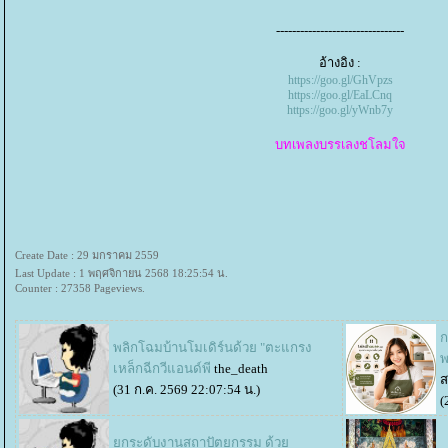
--------------------------------
อ้างอิง :
https://goo.gl/GhVpzs
https://goo.gl/EaLCnq
https://goo.gl/yWnb7y
บทเพลงบรรเลงชโลมใจ
Create Date : 29 มกราคม 2559
Last Update : 1 พฤศจิกายน 2568 18:25:54 น.
Counter : 27358 Pageviews.
ก
พลิกโฉมบ้านโมเดิร์นด้วย "ตะแกรง
พ
เหล็กฉีกวีแอนด์พี
the_death
ส
(31 ก.ค. 2569 22:07:54 น.)
(
กระดับงานสถาปัตยกรรม ด้ว