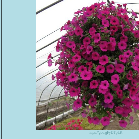
https://goo.gl/yDTpLK