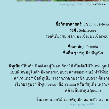
https://goo.gl/yvVbcd
By Paul William
ชื่อวิทยาศาสตร์
:
Petunia Hybrid
วงศ์
: Solanaceae
(วงศ์เดียวกับ พริก, มะเขือ, มะเขือเทศ,
ชื่อสามัญ
: Petunia
ชื่ออื่น ๆ
: พิทูเนีย พีทูเนี
พิทูเนี
มีถิ่นกำเนิดเดิมอยู่ในอเมริกาใต้ เป็นต้นไม้ในตระกูลเ
บบพิเศษอยู่ในตัว มีผลต่อระบบประสาทของมนุษย์ ทำให้ผ่อ
ลาเวนเดอร์ ชื่อพิทูเนีย มาจากภาษาบราซิล แปลว่า ต้นย
เรียกยาสูบว่า พีทุน (petun) ชื่อ Petunia หรือ พิทูเนีย เพร
คล้ายต้นยาสูบ (petun)
นภาษาดอกไม้ ดอกพิทูเนีย หมายถึง ความหว
https://goo.gl/JevU8S