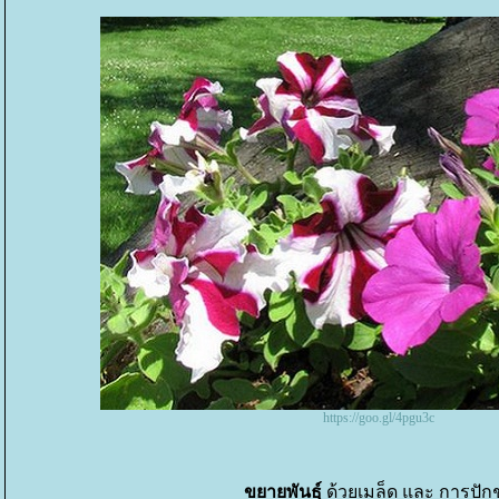
https://goo.gl/4pgu3c
ขยายพันธุ์
ด้วยเมล็ด และ การปัก