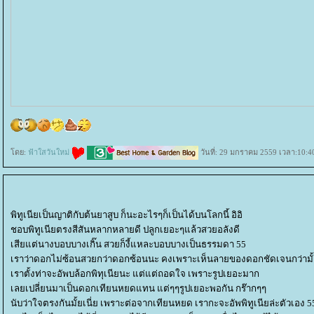
ดย:
ฟ้าใสวันใหม่
วันที่: 29 มกราคม 2559 เวลา:10:4
พิทูเนียเป็นญาติกับต้นยาสูบ ก็นะอะไรๆก็เป็นได้บนโลกนี้ อิอิ
ชอบพิทูเนียตรงสีสันหลากหลายดี ปลูกเยอะๆแล้วสวยอลังดี
เสียแต่นางบอบบางเกิ๊น สวยก็งี้แหละบอบบางเป็นธรรมดา 55
เราว่าดอกไม่ซ้อนสวยกว่าดอกซ้อนนะ คงเพราะเห็นลายของดอกชัดเจนกว่ามั้
เราตั้งท่าจะอัพบล้อกพิทุเนียนะ แต่แต่ถอดใจ เพราะรูปเยอะมาก
เลยเปลี่ยนมาเป็นดอกเทียนหยดแทน แต่ๆๆรูปเยอะพอกัน กร๊ากๆๆ
นับว่าใจตรงกันมั้ยเนี่ย เพราะต่อจากเทียนหยด เรากะจะอัพพิทูเนียล่ะตัวเอง 5