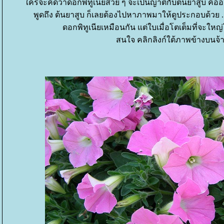
ครจะคิดว่าดอกพิทูเนียสวย ๆ จะเป็นญาติกับต้นยาสูบ คืออยู
พูดถึง ต้นยาสูบ ก็เลยต้องไปหาภาพมาให้ดูประกอบด้วย .
ดอกพิทูเนียเหมือนกัน แต่ใบเมื่อโตเต็มที่จะ
สนใจ คลิกลิงก์ใต้ภาพข้างบนจ้