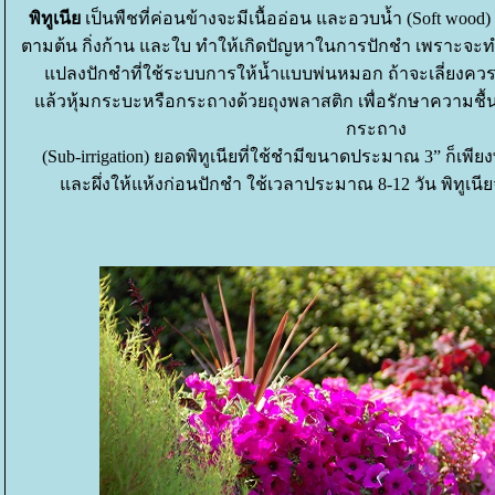
พิทูเนี
เป็นพืชที่ค่อนข้างจะมีเนื้ออ่อน และอวบน้ำ (Soft wood) 
ตามต้น กิ่งก้าน และใบ ทำให้เกิดปัญหาในการปักชำ เพราะจะทำ
ปลงปักชำที่ใช้ระบบการให้น้ำแบบพ่นหมอก ถ้าจะเลี่ยงค
ล้วหุ้มกระบะหรือกระถางด้วยถุงพลาสติก เพื่อรักษาความชื้
กระถาง
(Sub-irrigation) ยอดพิทูเนียที่ใช้ชำมีขนาดประมาณ 3” ก็เพีย
ละผึ่งให้แห้งก่อนปักชำ ใช้เวลาประมาณ 8-12 วัน พิทูเนี