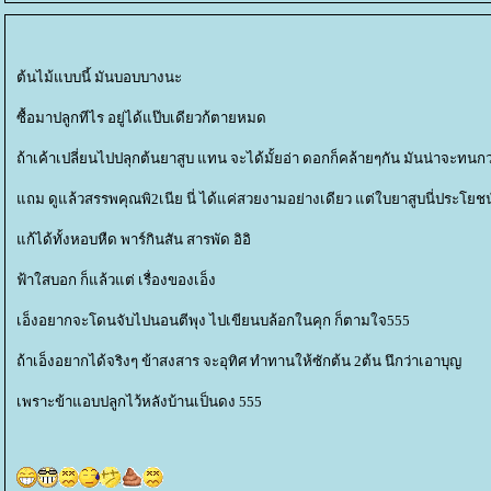
ต้นไม้แบบนี้ มันบอบบางนะ
ซื้อมาปลูกทีไร อยู่ได้แป๊บเดียวก้ตายหมด
ถ้าเค้าเปลี่ยนไปปลุกต้นยาสูบ แทน จะได้มั้ยอ่า ดอกก็คล้ายๆกัน มันน่าจะทนกว่
ถม ดูแล้วสรรพคุณพิ2เนีย นี่ ได้แค่สวยงามอย่างเดียว แต่ใบยาสูบนี่ประโยชน
ก้ได้ทั้งหอบหืด พาร์กินสัน สารพัด อิอิ
ฟ้าใสบอก ก็แล้วแต่ เรื่องของเอ็ง
เอ็งอยากจะโดนจับไปนอนตีพุง ไปเขียนบล้อกในคุก ก็ตามใจ555
ถ้าเอ็งอยากได้จริงๆ ข้าสงสาร จะอุทิศ ทำทานให้ซักต้น 2ต้น นึกว่าเอาบุญ
เพราะข้าแอบปลูกไว้หลังบ้านเป็นดง 555