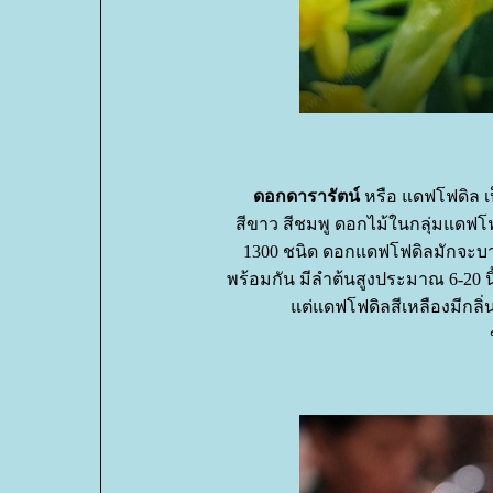
ดอกดารารัตน์
หรือ แดฟโฟดิล เป
สีขาว สีชมพู ดอกไม้ในกลุ่มแดฟโ
1300 ชนิด ดอกแดฟโฟดิลมักจะบา
พร้อมกัน มีลำต้นสูงประมาณ 6-20 นิ
ต่แดฟโฟดิลสีเหลืองมีกลิ