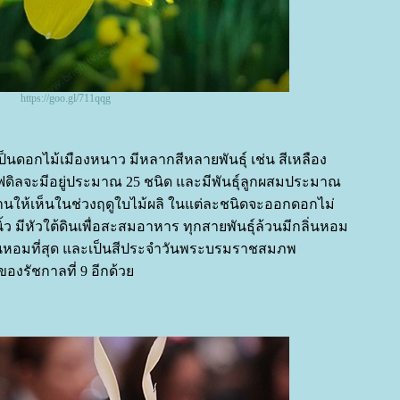
https://goo.gl/711qqg
็นดอกไม้เมืองหนาว มีหลากสีหลายพันธุ์ เช่น สีเหลือง
ฟดิลจะมีอยู่ประมาณ 25 ชนิด และมีพันธุ์ลูกผสมประมาณ
นให้เห็นในช่วงฤดูใบไม้ผลิ ในแต่ละชนิดจะออกดอกไม่
้ว มีหัวใต้ดินเพื่อสะสมอาหาร ทุกสายพันธุ์ล้วนมีกลิ่นหอม
่นหอมที่สุด และเป็นสีประจำวันพระบรมราชสมภพ
ของรัชกาลที่ 9 อีกด้ว