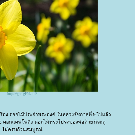
https://goo.gl/5LuuiE
วเรือง ดอกไม้ประจำพระองค์ ในหลวงรัชกาลที่ 9 ไปแล้ว
รือ ดอกแดฟโฟดิล ดอกไม้ทรงโปรดของพ่อด้วย ก็จะดู
ไม่ครบถ้วนสมบูรณ์