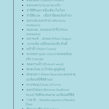
อินทนิลน้ำ (Queen's Flower)
ดอกเสลาบาน (นาน) แล้ว
จำปีสิรินธร หนึ่งเดียวในโลก
จำปีสีนวล ... เมื่อจำปีผสมกับจำปา
ดอกเอ๋ย ดอกจำปา (Michelia
champaca)
หอมเอย...หอมดอกจำปี (White
champaka)
มหาหงส์ ... สเลเต (White Ginger)
นางแย้ม เหมือนแม่แย้ม ยินดี
คล้าน้ำ (Water Canna)
พวงหยก (jade-vine) งามหยดย้อ
จริง ๆ นะเออ
ช่อครามน้ำ (Pickerel weed)
ผักตบไทย ฤาใกล้จะสูญพันธุ์
ผักตบชวา (Water Hyacinth) ดอกสว
เอเลียนสปีชีส์ตัวแม่
พวงชมพู (Chain of Love)
ดอกบัวตอง (Mexican Sunflower
Weed) วัชพืชแสนสวย เอเลียนสปีชีส์
วาซาบิ ... Wasabia japonica (Wasabi)
Plant
ทิลแลนเซีย (Tillandsia)