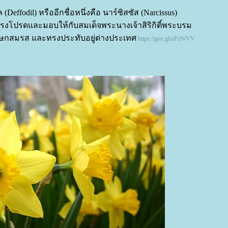
effodil) หรืออีกชื่อหนึ่งคือ นาร์ซิสซัส (Narcissus)
 ทรงโปรดและมอบให้กับสมเด็จพระนางเจ้าสิริกิติ์พระบรม
าภิเษกสมรส และทรงประทับอยู่ต่างประเทศ
https://goo.gl/nPzWVV