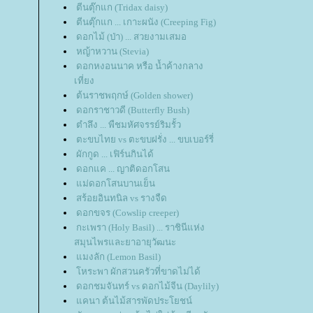
ตีนตุ๊กแก (Tridax daisy)
ตีนตุ๊กแก ... เกาะผนัง (Creeping Fig)
ดอกไม้ (ป่า) ... สวยงามเสมอ
หญ้าหวาน (Stevia)
ดอกหงอนนาค หรือ น้ำค้างกลาง
เที่ยง
ต้นราชพฤกษ์ (Golden shower)
ดอกราชาวดี (Butterfly Bush)
ตำลึง ... พืชมหัศจรรย์ริมรั้ว
ตะขบไทย vs ตะขบฝรั่ง ... ขบเบอร์รี่
ผักกูด ... เฟิร์นกินได้
ดอกแค ... ญาติดอกโสน
ม่ดอกโสนบานเย็น
สร้อยอินทนิล vs รางจืด
ดอกขจร (Cowslip creeper)
กะเพรา (Holy Basil) ... ราชินีแห่ง
สมุนไพรและยาอายุวัฒนะ
มงลัก (Lemon Basil)
หระพา ผักสวนครัวที่ขาดไม่ได้
ดอกชมจันทร์ vs ดอกไม้จีน (Daylily)
คนา ต้นไม้สารพัดประโยชน์