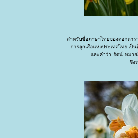
สำหรับชื่อภาษาไทยของดอกดารารั
การลูกเสือแห่งประเทศไทย เป็นผู้ต
ละคำว่า 'รัตน์' หมายถึ
จึงห