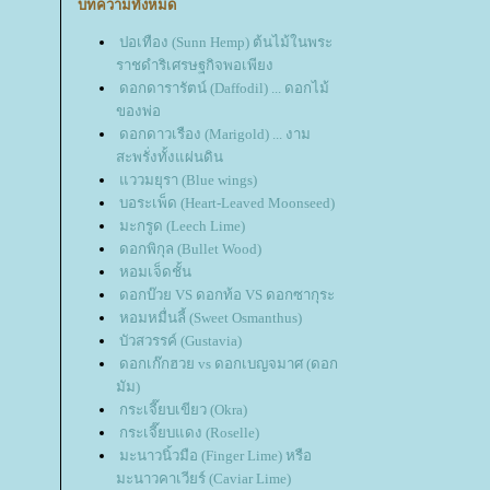
บทความทั้งหมด
ปอเทือง (Sunn Hemp) ต้นไม้ในพระ
ราชดำริเศรษฐกิจพอเพียง
ดอกดารารัตน์ (Daffodil) ... ดอกไม้
ของพ่อ
ดอกดาวเรือง (Marigold) ... งาม
สะพรั่งทั้งแผ่นดิน
ววมยุรา (Blue wings)
บอระเพ็ด (Heart-Leaved Moonseed)
มะกรูด (Leech Lime)
ดอกพิกุล (Bullet Wood)
หอมเจ็ดชั้น
ดอกบ๊วย VS ดอกท้อ VS ดอกซากุระ
หอมหมื่นลี้ (Sweet Osmanthus)
บัวสวรรค์ (Gustavia)
ดอกเก๊กฮวย vs ดอกเบญจมาศ (ดอก
มัม)
กระเจี๊ยบเขียว (Okra)
กระเจี๊ยบแดง (Roselle)
มะนาวนิ้วมือ (Finger Lime) หรือ
มะนาวคาเวียร์ (Caviar Lime)