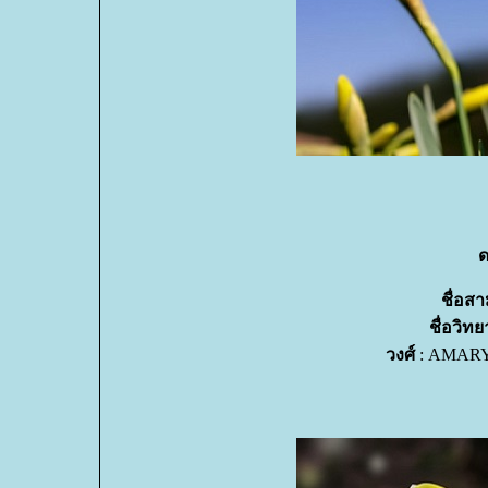
ด
ชื่อส
ชื่อวิท
วงศ์
: AMARYL