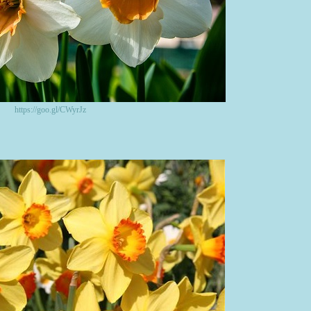
https://goo.gl/CWyrJz