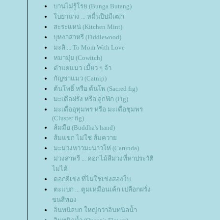
บานไม่รู้โรย (Bunga Butang)
บย่านาง ... หมื่นปีบ่มีเฒ่า
สะระแหน่ (Kitchen Mint)
บุหงาส่าหรี (Fiddlewood)
มะลิ ... To Mom With Love
หมามุ่ย (Cowitch)
ตำแยแมว เมี้ยว ๆ จ้า
กัญชาแมว (Catnip)
ต้นโพธิ์ หรือ ต้นโพ (Sacred fig)
มะเดื่อฝรั่ง หรือ ลูกฟิก (Fig)
มะเดื่ออุทุมพร หรือ มะเดื่อชุมพร
(Cluster fig)
ส้มมือ (Buddha's hand)
ส้มแขก ไม่ใช่ ส้มควา
มะม่วงหาวมะนาวโห่ (Carunda)
ม่วงส่าหรี ... ดอกไม้สีม่วงที่หาประวัติ
ไม่ได้
ดอกยี่เข่ง ที่ไม่ใช่เข่งสองใบ
ตะแบก ... ตูมเหมือนเค้ก เปลือกฝรั่ง
ขนสีทอง
อินทนิลบก ใหญ่กว่าอินทนิลน้ำ