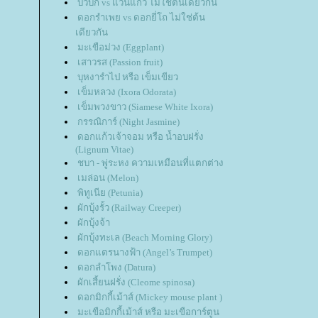
บัวบก vs แว่นแก้ว ไม่ใช่ต้นเดียวกัน
ดอกรำเพย vs ดอกยี่โถ ไม่ใช่ต้น
เดียวกัน
มะเขือม่วง (Eggplant)
เสาวรส (Passion fruit)
บุหงารำไป หรือ เข็มเขียว
เข็มหลวง (Ixora Odorata)
เข็มพวงขาว (Siamese White Ixora)
กรรณิการ์ (Night Jasmine)
ดอกแก้วเจ้าจอม หรือ น้ำอบฝรั่ง
(Lignum Vitae)
ชบา - พู่ระหง ความเหมือนที่แตกต่าง
เมล่อน (Melon)
พิทูเนีย (Petunia)
ผักบุ้งรั้ว (Railway Creeper)
ผักบุ้งจ้า
ผักบุ้งทะเล (Beach Morning Glory)
ดอกแตรนางฟ้า (Angel’s Trumpet)
ดอกลำโพง (Datura)
ผักเสี้ยนฝรั่ง (Cleome spinosa)
ดอกมิกกี้เม้าส์ (Mickey mouse plant )
มะเขือมิกกี้เม้าส์ หรือ มะเขือการ์ตูน