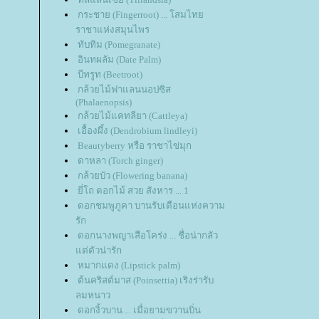
กระชาย (Fingerroot) ... โสมไท
ราชาแห่งสมุนไพร
ทับทิม (Pomegranate)
อินทผลัม (Date Palm)
บีทรูท (Beetroot)
กล้วยไม้ฟาแลนนอปซิส
(Phalaenopsis)
กล้วยไม้แคทลียา (Cattleya)
เอื้องผึ้ง (Dendrobium lindleyi)
Beautyberry หรือ ราชาไข่มุก
ดาหลา (Torch ginger)
กล้วยบัว (Flowering banana)
ี่โถ ดอกไม้ สวย สังหาร ... 1
ดอกชมพูภูคา บานรับเดือนแห่งความ
รัก
ดอกนางพญาเสือโคร่ง ... ชื่อน่ากลัว
ต่ตัวน่ารัก
หมากแดง (Lipstick palm)
ต้นคริสต์มาส (Poinsettia) เริงร่ารับ
ลมหนาว
ดอกงิ้วบาน ... เมื่อยามขวานบิ่น