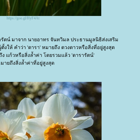
https://goo.gl/HyF4At
ตน์ มาจาก นายอาทร จันทวิมล ประธานมูลนิธิส่งเสริม
ั้งให้ คำว่า 'ดารา' หมายถึง ดวงดาวหรือสิ่งที่อยู่สูงสุด
ง แก้วหรือสิ่งล้ำค่า โดยรวมแล้ว 'ดารารัตน์'
มายถึงสิ่งล้ำค่าที่อยู่สูงสุด