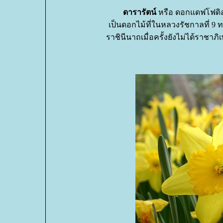
ดารารัตน์
หรือ ดอกแดฟโฟดิล (D
เป็นดอกไม้ที่ในหลวงรัชกาลที่ 9
ราชินีนาถเมื่อครั้งยังไม่ได้ราช