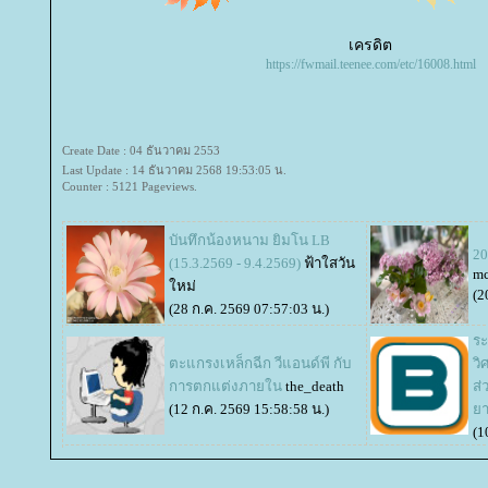
เครดิต
https://fwmail.teenee.com/etc/16008.html
Create Date : 04 ธันวาคม 2553
Last Update : 14 ธันวาคม 2568 19:53:05 น.
Counter : 5121 Pageviews.
บันทึกน้องหนาม ยิมโน LB
20
(15.3.2569 - 9.4.2569)
ฟ้าใสวัน
mc
หม่
(2
(28 ก.ค. 2569 07:57:03 น.)
ระ
ตะแกรงเหล็กฉีก วีแอนด์พี กับ
วิ
การตกแต่งภายใน
the_death
ส่
(12 ก.ค. 2569 15:58:58 น.)
า
(1