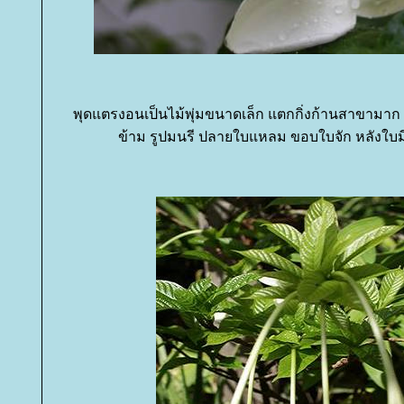
พุดแตรงอนเป็นไม้พุ่มขนาดเล็ก แตกกิ่งก้านสาขามาก ใบ
ข้าม รูปมนรี ปลายใบแหลม ขอบใบจัก หลังใบมี