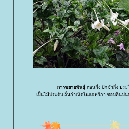
การขยายพันธุ์
ตอนกิ่ง ปักชำกิ่ง ประ
เป็นไม้ประดับ ถิ่นกำเนิดในแอฟริกา ชอบดินปนท