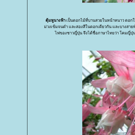
ตุ้มหูนางฟ้า
เป็นดอกไม้ที่บานสวยในหน้าหนาว ดอกให
ม่วงเข้มจนดำ และสองสีในดอกเดียวกัน และบางสายพันธุ์
ไฟของชาวญี่ปุ่น จึงได้ชื่อภาษาไทยว่า โคมญี่ปุ่