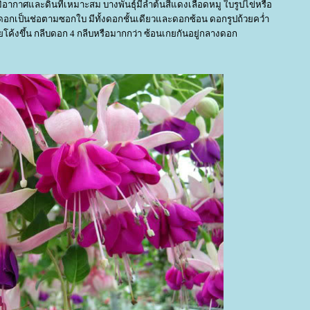
ภูมิอากาศและดินที่เหมาะสม บางพันธุ์มีลำต้นสีแดงเลือดหมู ใบรูปไข่หรือ
ดอกเป็นช่อตามซอกใบ มีทั้งดอกชั้นเดียวและดอกซ้อน ดอกรูปถ้วยคว่ำ
ลายโค้งขึ้น กลีบดอก 4 กลีบหรือมากกว่า ซ้อนเกยกันอยู่กลางดอก