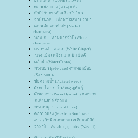
อินทนิลน้ำ (Queen's Flower)
ดอกเสลาบาน (นาน) แล้ว
จำปีสิรินธร หนึ่งเดียวในโลก
จำปีสีนวล ... เมื่อจำปีผสมกับจำปา
ดอกเอ๋ย ดอกจำปา (Michelia
ม
champaca)
หอมเอย...หอมดอกจำปี (White
champaka)
มหาหงส์ ... สเลเต (White Ginger)
นางแย้ม เหมือนแม่แย้ม ยินดี
คล้าน้ำ (Water Canna)
พวงหยก (jade-vine) งามหยดย้อ
จริง ๆ นะเออ
ช่อครามน้ำ (Pickerel weed)
ผักตบไทย ฤาใกล้จะสูญพันธุ์
ผักตบชวา (Water Hyacinth) ดอกสว
เอเลียนสปีชีส์ตัวแม่
พวงชมพู (Chain of Love)
ดอกบัวตอง (Mexican Sunflower
Weed) วัชพืชแสนสวย เอเลียนสปีชีส์
วาซาบิ ... Wasabia japonica (Wasabi)
Plant
ทิลแลนเซีย (Tillandsia)