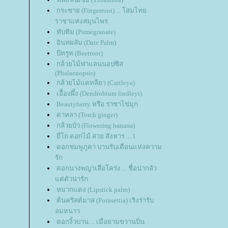
กระชาย (Fingerroot) ... โสมไท
ราชาแห่งสมุนไพร
ทับทิม (Pomegranate)
อินทผลัม (Date Palm)
บีทรูท (Beetroot)
กล้วยไม้ฟาแลนนอปซิส
(Phalaenopsis)
กล้วยไม้แคทลียา (Cattleya)
เอื้องผึ้ง (Dendrobium lindleyi)
Beautyberry หรือ ราชาไข่มุก
ดาหลา (Torch ginger)
กล้วยบัว (Flowering banana)
ี่โถ ดอกไม้ สวย สังหาร ... 1
ดอกชมพูภูคา บานรับเดือนแห่งความ
รัก
ดอกนางพญาเสือโคร่ง ... ชื่อน่ากลัว
ต่ตัวน่ารัก
หมากแดง (Lipstick palm)
ต้นคริสต์มาส (Poinsettia) เริงร่ารับ
ลมหนาว
ดอกงิ้วบาน ... เมื่อยามขวานบิ่น