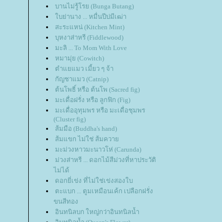
บานไม่รู้โรย (Bunga Butang)
บย่านาง ... หมื่นปีบ่มีเฒ่า
สะระแหน่ (Kitchen Mint)
บุหงาส่าหรี (Fiddlewood)
มะลิ ... To Mom With Love
หมามุ่ย (Cowitch)
ตำแยแมว เมี้ยว ๆ จ้า
กัญชาแมว (Catnip)
ต้นโพธิ์ หรือ ต้นโพ (Sacred fig)
มะเดื่อฝรั่ง หรือ ลูกฟิก (Fig)
มะเดื่ออุทุมพร หรือ มะเดื่อชุมพร
(Cluster fig)
ส้มมือ (Buddha's hand)
ส้มแขก ไม่ใช่ ส้มควา
มะม่วงหาวมะนาวโห่ (Carunda)
ม่วงส่าหรี ... ดอกไม้สีม่วงที่หาประวัติ
ไม่ได้
ดอกยี่เข่ง ที่ไม่ใช่เข่งสองใบ
ตะแบก ... ตูมเหมือนเค้ก เปลือกฝรั่ง
ขนสีทอง
อินทนิลบก ใหญ่กว่าอินทนิลน้ำ