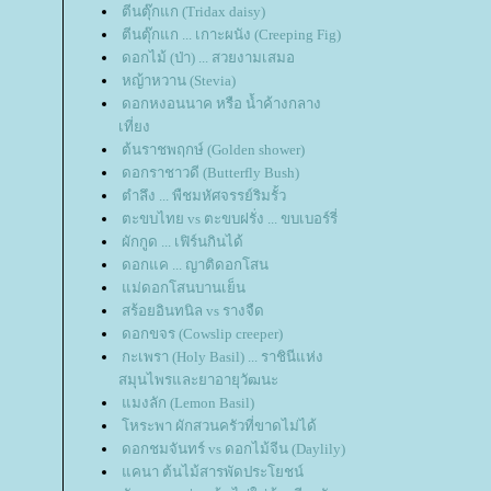
ตีนตุ๊กแก (Tridax daisy)
ตีนตุ๊กแก ... เกาะผนัง (Creeping Fig)
ดอกไม้ (ป่า) ... สวยงามเสมอ
หญ้าหวาน (Stevia)
ดอกหงอนนาค หรือ น้ำค้างกลาง
เที่ยง
ต้นราชพฤกษ์ (Golden shower)
ดอกราชาวดี (Butterfly Bush)
ตำลึง ... พืชมหัศจรรย์ริมรั้ว
ตะขบไทย vs ตะขบฝรั่ง ... ขบเบอร์รี่
ผักกูด ... เฟิร์นกินได้
ดอกแค ... ญาติดอกโสน
ม่ดอกโสนบานเย็น
สร้อยอินทนิล vs รางจืด
ดอกขจร (Cowslip creeper)
กะเพรา (Holy Basil) ... ราชินีแห่ง
สมุนไพรและยาอายุวัฒนะ
มงลัก (Lemon Basil)
หระพา ผักสวนครัวที่ขาดไม่ได้
ดอกชมจันทร์ vs ดอกไม้จีน (Daylily)
คนา ต้นไม้สารพัดประโยชน์