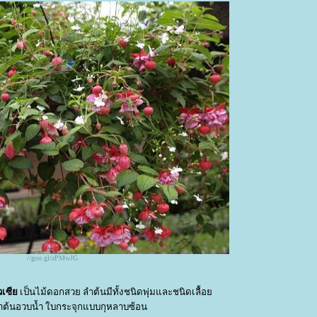
//goo.gl/zPMwJG
ิวเซี
เป็นไม้ดอกสวย ลำต้นมีทั้งชนิดพุ่มและชนิดเลื้อ
ำต้นอวบน้ำ ใบกระจุกแบบกุหลาบซ้อน