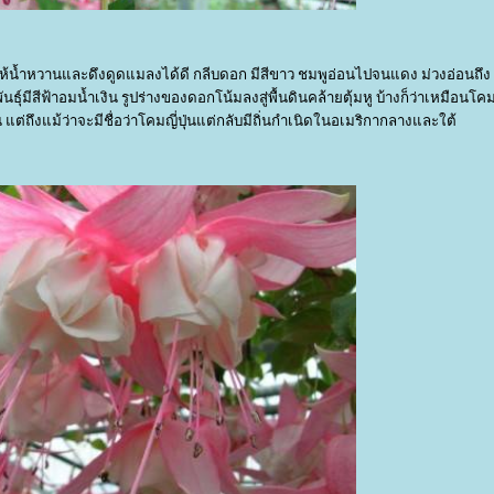
้น้ำหวานและดึงดูดแมลงได้ดี กลีบดอก มีสีขาว ชมพูอ่อนไปจนแดง ม่วงอ่อนถึง
มีสีฟ้าอมน้ำเงิน รูปร่างของดอกโน้มลงสู่พื้นดินคล้ายตุ้มหู บ้างก็ว่าเหมือนโค
น แต่ถึงแม้ว่าจะมีชื่อว่าโคมญี่ปุ่นแต่กลับมีถิ่นกำเนิดในอเมริกากลางและใต้