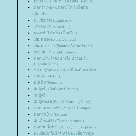
บัวบก vs แว่นแก้ว ไม่ใช่ต้นเดียวกัน
ดอกรำเพย vs ดอกยี่โถ ไม่ใช่ต้น
เดียวกัน
มะเขือม่วง (Eggplant)
เสาวรส (Passion fruit)
บุหงารำไป หรือ เข็มเขียว
เข็มหลวง (Ixora Odorata)
เข็มพวงขาว (Siamese White Ixora)
กรรณิการ์ (Night Jasmine)
ดอกแก้วเจ้าจอม หรือ น้ำอบฝรั่ง
(Lignum Vitae)
ชบา - พู่ระหง ความเหมือนที่แตกต่าง
เมล่อน (Melon)
พิทูเนีย (Petunia)
ผักบุ้งรั้ว (Railway Creeper)
ผักบุ้งจ้า
ผักบุ้งทะเล (Beach Morning Glory)
ดอกแตรนางฟ้า (Angel’s Trumpet)
ดอกลำโพง (Datura)
ผักเสี้ยนฝรั่ง (Cleome spinosa)
ดอกมิกกี้เม้าส์ (Mickey mouse plant )
มะเขือมิกกี้เม้าส์ หรือ มะเขือการ์ตูน