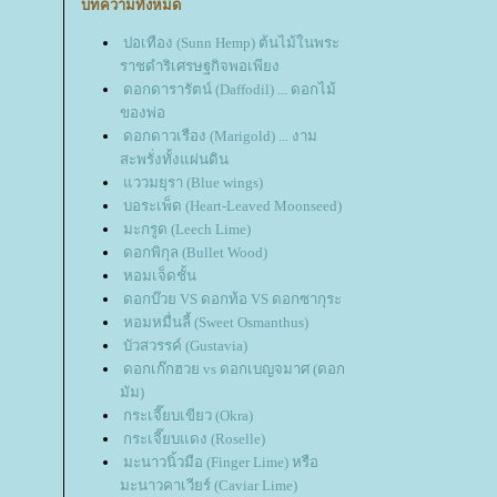
บทความทั้งหมด
ปอเทือง (Sunn Hemp) ต้นไม้ในพระ
ราชดำริเศรษฐกิจพอเพียง
ดอกดารารัตน์ (Daffodil) ... ดอกไม้
ของพ่อ
ดอกดาวเรือง (Marigold) ... งาม
สะพรั่งทั้งแผ่นดิน
ววมยุรา (Blue wings)
บอระเพ็ด (Heart-Leaved Moonseed)
มะกรูด (Leech Lime)
ดอกพิกุล (Bullet Wood)
หอมเจ็ดชั้น
ดอกบ๊วย VS ดอกท้อ VS ดอกซากุระ
หอมหมื่นลี้ (Sweet Osmanthus)
บัวสวรรค์ (Gustavia)
ดอกเก๊กฮวย vs ดอกเบญจมาศ (ดอก
มัม)
กระเจี๊ยบเขียว (Okra)
กระเจี๊ยบแดง (Roselle)
มะนาวนิ้วมือ (Finger Lime) หรือ
มะนาวคาเวียร์ (Caviar Lime)