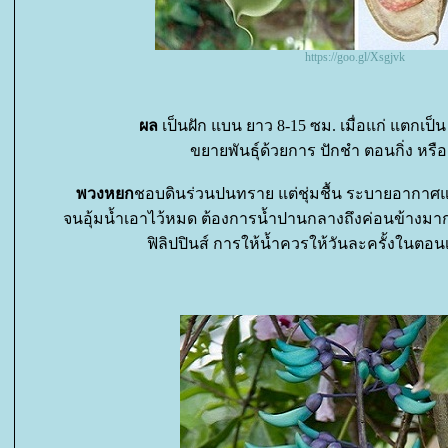
https://goo.gl/Xsgjvk
ผล
เป็นฝัก แบน ยาว 8-15 ซม. เมื่อแก่ แตกเป็น 
ขยายพันธุ์ด้วยการ ปักชำ ตอนกิ่ง หรื
พวงหยก
ชอบดินร่วนปนทราย แต่ชุ่มชื้น ระบายอากาศและ
จนอุ้มน้ำเอาไว้หมด ต้องการน้ำปานกลางถึงค่อนข้างมาก เพ
ฟิลิปปินส์ การให้น้ำควรให้วันละครั้งในตอน