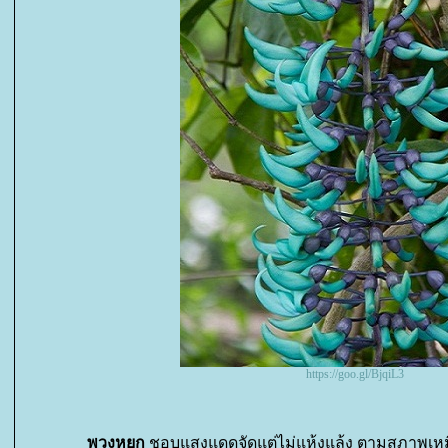
https://goo.gl/BjqiL3
พวงหยก
ชอบแสงแดดจัดแต่ไม่แห้งแล้ง ตามสภาพเหมือ