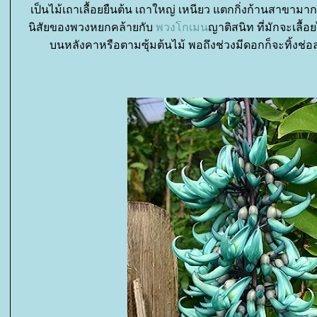
เป็นไม้เถาเลื้อยยืนต้น เถาใหญ่ เหนียว แตกกิ่งก้านสาขามา
นิสัยของพวงหยกคล้ายกับ
พวงโกเมน
ญาติสนิท ที่มักจะเลื
บนหลังคาหรือตามซุ้มต้นไม้ พอถึงช่วงมีดอกก็จะทิ้งช่อ