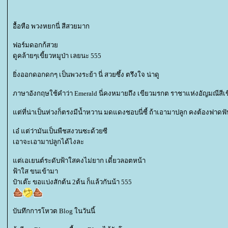
อื้อหือ พวงหยกนี่ สีสวยมาก
ฟอร์มดอกก้สว
ดูคล้ายๆเขี้ยวหมูป่า เลยนะ 555
ิ่งออกดอกดกๆ เป็นพวงระย้า นี่ สวยซึ้ง ตรึงใจ น่าดู
ภาษาอังกฤษใช้คำว่า Emerald นี่คงหมายถึง เขียวมรกต ราชาแห่งอัญมณีสีเขี
ต่ที่น่าเป็นห่วงก็ตรงมีน้ำหวาน มดแดงชอบนี่ซี้ ถ้าเอามาปลูก คงต้องฟาดฟั
เอ๋ แต่ว่ามันเป็นพืชสงวนซะด้วยซี
เอาจะเอามาปลูกได้ไงละ
ต่เอเยนต์ระดับฟ้าใสคงไม่ยาก เดี๋ยวลอตหน้า
ฟ้าใส ขนเข้ามา
ป๋าเต๊ะ ขอแบ่งสักต้น 2ต้น ก็แล้วกันน้า 555
บันทึกการโหวต Blog ในวันนี้