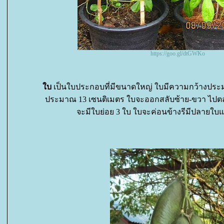
https://goo.gl/dtGWKo
บ
เป็นใบประกอบที่มีขนาดใหญ่ ใบมีความกว้างประ
ประมาณ 13 เซนติเมตร ใบจะออกสลับซ้าย-ขวา ไปตลอ
จะมีใบย่อย 3 ใบ ใบจะค่อนข้างรีมีปลาย