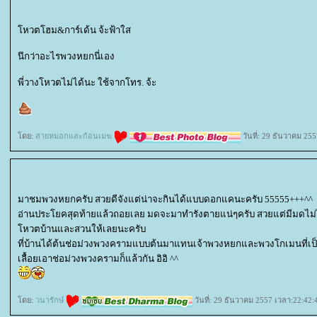
หวตโฮม&การ์เด้น จ้ะฟ้าใส
นึกว่าอะไรพวงหยกนี่เอง
พี่วางโหวตไม่ได้นะ ใช้จากโทร. จ้ะ
ดย:
สายหมอกและก้อนเมฆ
วันที่: 29 ธันวาคม 25
มาชมพวงหยกครับ สวยดีจังแต่น่าจะกินได้แบบดอกแคนะครับ 55555+++^^
อ่านประโยคสุดท้ายแล้วถอยเลย มดจะมาทำรังตายแน่ๆครับ สวยแต่มีมดไม
หวตบ้านและสวนให้เลยนะครับ
ที่บ้านได้ต้นช่อม่วงพวงครามแบบต้นมาแทนเจ้าพวงหยกและพวงโกเมนที่เป็นไม้
เลื้อยเอาช่อม่วงพวงครามก็แล้วกัน อิอิ ^^
ดย:
วนารักษ์
วันที่: 29 ธันวาคม 2557 เวลา:22:42: