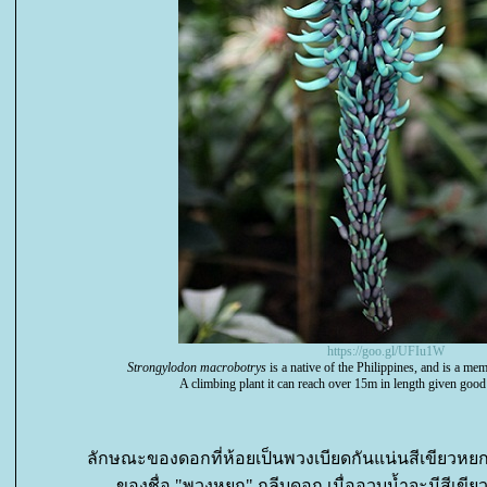
https://goo.gl/UFIu1W
Strongylodon macrobotrys
is a native of the Philippines, and is a me
A climbing plant it can reach over 15m in length given goo
ลักษณะของดอกที่ห้อยเป็นพวงเบียดกันแน่นสีเขียวหย
ของชื่อ "พวงหยก" กลีบดอก เมื่ออวบน้ำจะมีสีเขีย