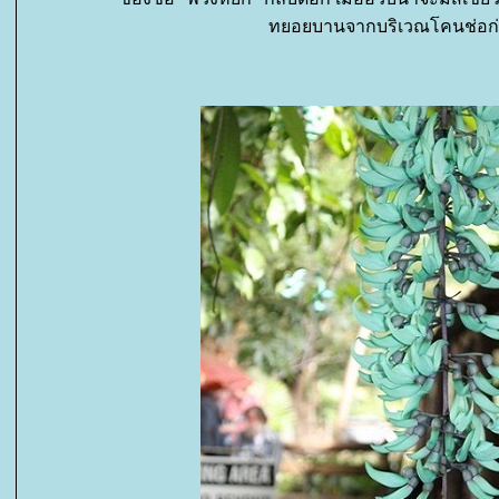
ทยอยบานจากบริเวณโคนช่อก