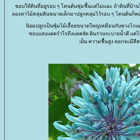
ชอบให้ดินที่อยู่รอบ ๆ โคนต้นชุ่มชื้นแต่ไม่แฉะ ถ้าดินที่บ้า
ลองหาไม้คลุมดินขนาดเล็กมาปลูกคลุมไว้รอบ ๆ โคนต้นก็พอช
นิยมปลูกเป็นซุ้มไม้เลื้อยขนาดใหญ่เหมือนกับพวงโกเ
ชอบแสงแดดรำไรถึงแดดจัด ดินร่วนระบายน้ำดี แต่โ
เย็น ความชื้นสูง ดอกจะมีสี