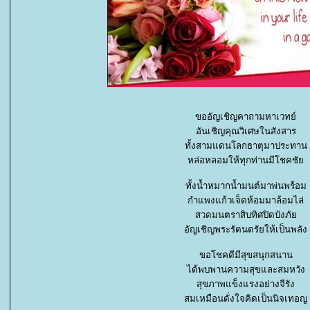
ขออัญเชิญคาถามหาเวทย์
อันเชิญคุณวิเศษในสังสาร
ทั้งสามแดนโลกธาตุมาประทาน
หล่อหลอมให้ทุกท่านมีโชคชั
ทั้งน้ำหมากน้ำมนต์มาพ่นพร้อม
กำแพงแก้วเจ็ดห้อมมาล้อมไล่
สวดมนตราสิบทิศปิดบังภั
อัญเชิญพระรัตนตรัยให้เป็นพลัง
ขอโชคดีมีสุขสนุกสนาน
ได้พบพานความสุขและสมหวัง
สุขภาพแข็งแรงอย่างจีรัง
สมเหมือนดั่งใจคิดเป็นนิจเทอญ