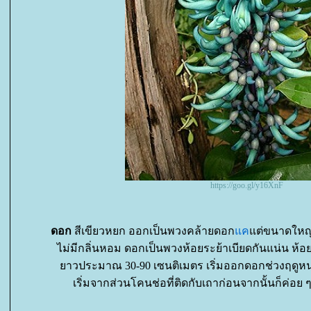
https://goo.gl/y16XnF
ดอก
สีเขียวหยก ออกเป็นพวงคล้ายดอก
ค
ต่ขนาดใหญ่
ไม่มีกลิ่นหอม ดอกเป็นพวงห้อยระย้าเบียดกันแน่น ห้
าวประมาณ 30-90 เซนติเมตร เริ่มออกดอกช่วงฤดู
เริ่มจากส่วนโคนช่อที่ติดกับเถาก่อนจากนั้นก็ค่อย