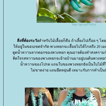
https://goo.gl/P5sEoy
สิ่งที่ต้องระวัง
สำหรับไม้เลื้อยก็คือ ถ้าเลี้ยงไปเรื่อย ๆ 
ห้อยู่ในขอบเขตจำกัด พวงหยกจะเลื้อยไปได้ไกลถึง 20 เมต
ดูดน้ำหวานจากดอกของพวงหยก คุณอาจต้องทำสงครามกั
ติดใจรสหวานของพวงหยกจะย้ายบ้านมาอยู่บนต้นพวงหยกกั
น้ำหวานของโปรด แถมใบของพวงหยกยังเป็นใบไม้ที่ไ
ไม่ขาดง่าย แถมยืดหยุ่นดี เหมาะกับการทำเป