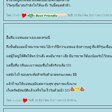
ส่วนใหญ่จะเห็นพวงแสดเยอะนะคะน้องฟ้าใส
ไว้พรุ่งนี้มาส่งกำลังใจให้นะจ๊ะ วันนี้หมดตัวจ้า..
ดย:
เนินน้ำ
วันที่: 29 ธันวาคม 2557 เวลา:13:09:1
อื้อหือ แม่หมอมาเองเลยเหรอนี่
ถึงขั้นต้องอมน้ำหมากมาพ่น ไอ้เราก้นึกว่าแม่หมอ ยังสาวๆอยู่ ที่แท้ก้รุ่นเพื่อนแม
ต่ผู้ใหญ่ให้ศีลให้พร ป๋าเต๊ะ คนมีมารยา เอ๊ย มีมารยาท ก็ต้องน้อมรับไว้ก่
ต่อื้อหือ กลิ่นมะนาวหอมชื่นใจดีจริงๆเล้ย 555
ต่ยังไงก็ ขอบพระทัยสำหรับคำอวยพรนะเพคะ อิอิ
ล้วก็ ขอให้แม่หมอมีแต่ความสุข สุขภาพแข็งแรง
เก็บทรัพย์สมบัติแล้วเสร็จในเร็ววันด้วยน้า 555
ดย:
multiple
วันที่: 29 ธันวาคม 2557 เวลา:13:16:00 น.