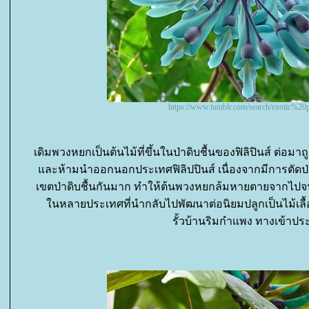
https://www.tumblr.com/search/exotic%20p
เดิมพวงหยกเป็นต้นไม้ที่ขึ้นในป่าดิบชื้นของฟิลิปินส์ ต่อมาถ
ละห้ามนำออกนอกประเทศฟิลิปปินส์ เนื่องจากมีการตัดป่าถา
เขตป่าดิบชื้นกันมาก ทำให้ต้นพวงหยกล้มหายตายจากไปจนใก
นหลายประเทศที่นำกลับไปพัฒนาต่อนิยมปลูกเป็นไม้เลื้อยข
รั้วบ้านริมกำแพง ทางเข้าประ