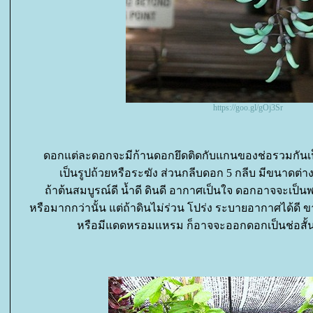
https://goo.gl/gOj3Sr
ดอกแต่ละดอกจะมีก้านดอกยึดติดกับแกนของช่อรวมกันเป็นพ
เป็นรูปถ้วยหรือระฆัง ส่วนกลีบดอก 5 กลีบ มีขนาดต่าง 
ถ้าต้นสมบูรณ์ดี น้ำดี ดินดี อากาศเป็นใจ ดอกอาจจะเป็น
หรือมากกว่านั้น แต่ถ้าดินไม่ร่วน โปร่ง ระบายอากาศได้ดี 
หรือมีแดดหรอมแหรม ก็อาจจะออกดอกเป็นช่อสั้