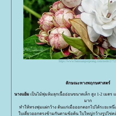
https://www.bansuanporpeang.com/node/2772
ลักษณะทางพฤกษศาสตร์
นางแย้ม
เป็นไม้พุ่มล้มลุกเนื้ออ่อนขนาดเล็ก สูง 1-2 เมต
มาก
ทำให้ทรงพุ่มแผ่กว้าง ต้นแก่เมื่อออกดอกไปได้ระยะหน
บเดี่ยวออกตรงข้ามกันตามข้อต้น ใบใหญ่กว้างรูปไข่คล้