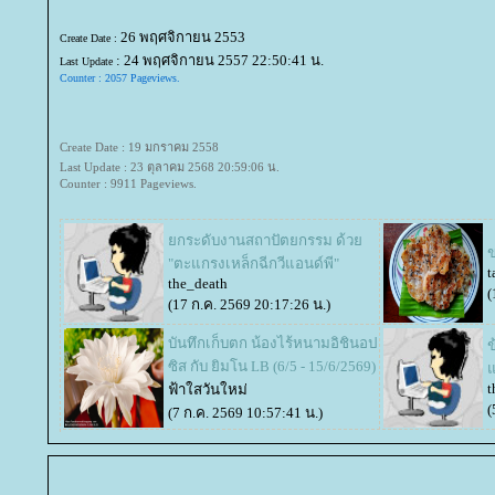
26 พฤศจิกายน 2553
Create Date :
:
24 พฤศจิกายน 2557 22:50:41 น.
Last Update
Counter : 2057 Pageviews.
Create Date : 19 มกราคม 2558
Last Update : 23 ตุลาคม 2568 20:59:06 น.
Counter : 9911 Pageviews.
กระดับงานสถาปัตยกรรม ด้ว
ข
"ตะแกรงเหล็กฉีกวีแอนด์พี"
t
the_death
(
(17 ก.ค. 2569 20:17:26 น.)
บันทึกเก็บตก น้องไร้หนามอิชินอป
ข
ซิส กับ ยิมโน LB (6/5 - 15/6/2569)
อ
t
ฟ้าใสวันใหม่
(
(7 ก.ค. 2569 10:57:41 น.)