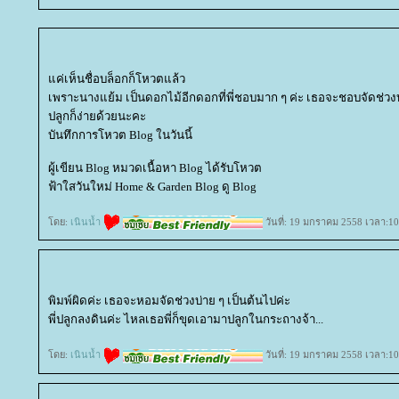
ค่เห็นชื่อบล็อกก็โหวตแล้ว
เพราะนางแย้ม เป็นดอกไม้อีกดอกที่พี่ชอบมาก ๆ ค่ะ เธอจะชอบจัดช่วงบ
ปลูกก็ง่ายด้วยนะคะ
บันทึกการโหวต Blog ในวันนี้
ผู้เขียน Blog หมวดเนื้อหา Blog ได้รับโหวต
ฟ้าใสวันใหม่ Home & Garden Blog ดู Blog
ดย:
เนินน้ำ
วันที่: 19 มกราคม 2558 เวลา:10
พิมพ์ผิดค่ะ เธอจะหอมจัดช่วงบ่าย ๆ เป็นต้นไปค่ะ
พี่ปลูกลงดินค่ะ ไหลเธอพี่ก็ขุดเอามาปลูกในกระถางจ้า...
ดย:
เนินน้ำ
วันที่: 19 มกราคม 2558 เวลา:10