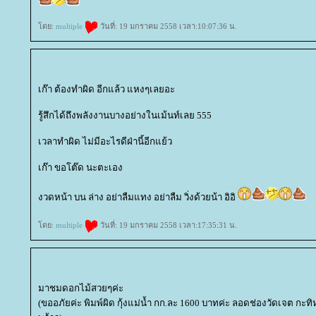
ดย:
multiple
วันที่: 19 มกราคม 2558 เวลา:10:07:36 น.
เก๊า ต้องทำผิด อีกแล้ว แหงๆเลยอะ
รู้สึกได้ถึงพลังงานบางอย่างในเม้นท์เลย 555
เวลาทำผิด ไม่มีอะไรดีฝ่านี้อีกแย้ว
เก๊า ขอโต๊ด นะตะเอง
งวดหน้า บน ล่าง อย่าลืมแทง อย่าลืม วิ่งด้วยน้า อิอิ
ดย:
multiple
วันที่: 19 มกราคม 2558 เวลา:17:35:31 น.
มาชมดอกไม้สวยๆค่ะ
(ขออภัยค่ะ พิมพ์ผิด กุ้งแม่น้ำ กก.ละ 1600 บาทค่ะ ลอดช่องวัดเจต ก