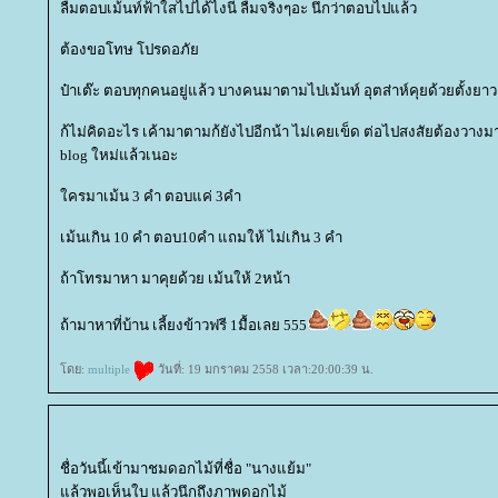
ลืมตอบเม้นท์ฟ้าใสไปได้ไงนี่ ลืมจริงๆอะ นึกว่าตอบไปแล้ว
ต้องขอโทษ โปรดอภั
ป๋าเต๊ะ ตอบทุกคนอยู่แล้ว บางคนมาตามไปเม้นท์ อุตส่าห์คุยด้วยตั้งยาว
ก้ไม่คิดอะไร เค้ามาตามก้ยังไปอีกน้า ไม่เคยเข็ด ต่อไปสงสัยต้องวาง
blog ใหม่แล้วเนอะ
ครมาเม้น 3 คำ ตอบแค่ 3คำ
เม้นเกิน 10 คำ ตอบ10คำ แถมให้ ไม่เกิน 3 คำ
ถ้าโทรมาหา มาคุยด้วย เม้นให้ 2หน้า
ถ้ามาหาที่บ้าน เลี้ยงข้าวฟรี 1มื้อเลย 555
ดย:
multiple
วันที่: 19 มกราคม 2558 เวลา:20:00:39 น.
ชื่อวันนี้เข้ามาชมดอกไม้ที่ชื่อ "นางแย้ม"
ล้วพอเห็นใบ แล้วนึกถึงภาพดอกไม้