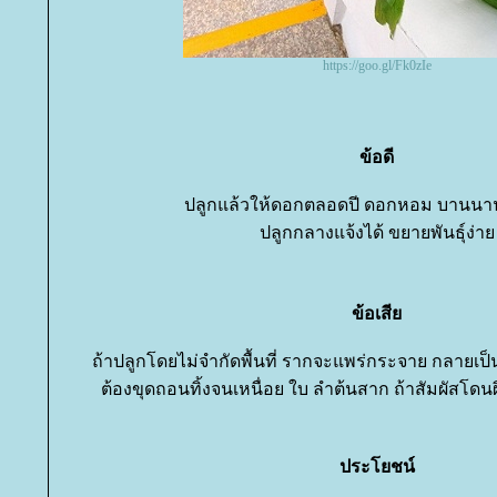
https://goo.gl/Fk0zIe
ข้อดี
ปลูกแล้วให้ดอกตลอดปี ดอกหอม บานนา
ปลูกกลางแจ้งได้ ขยายพันธุ์ง่า
ข้อเสี
ถ้าปลูกโดยไม่จำกัดพื้นที่ รากจะแพร่กระจาย กลายเป็
ต้องขุดถอนทิ้งจนเหนื่อย ใบ ลำต้นสาก ถ้าสัมผัสโดน
ประโยชน์