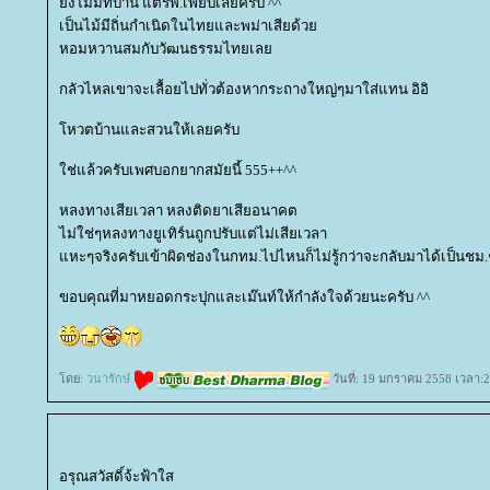
ังไม่มีที่บ้าน แต่รพ.เพี๊ยบเลยครับ ^^
เป็นไม้มีถิ่นกำเนิดในไทยและพม่าเสียด้ว
หอมหวานสมกับวัฒนธรรมไทยเล
กลัวไหลเขาจะเลื้อยไปทั่วต้องหากระถางใหญ่ๆมาใส่แทน อิอิ
หวตบ้านและสวนให้เลยครับ
ช่แล้วครับเพศบอกยากสมัยนี้ 555++^^
หลงทางเสียเวลา หลงติดยาเสียอนาคต
ไม่ใช่ๆหลงทางยูเทิร์นถูกปรับแต่ไม่เสียเวลา
หะๆจริงครับเข้าผิดช่องในกทม.ไปไหนก็ไม่รู้กว่าจะกลับมาได้เป็นชม
ขอบคุณที่มาหยอดกระปุกและเม๊นท์ให้กำลังใจด้วยนะครับ ^^
ดย:
วนารักษ์
วันที่: 19 มกราคม 2558 เวลา:2
อรุณสวัสดิ์จ้ะฟ้าใส