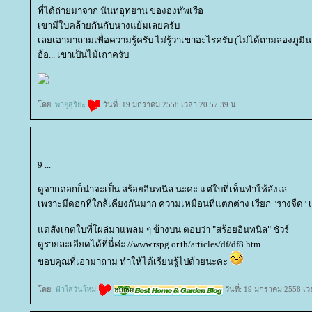
ที่ได้ถ่ายมาจาก นันทอุทยาน ขององทัพเรือ
เขามีใบคล้ายกันกับนางแย้มเลยครับ
เลยเอามาถามเพื่อความรู้ครับ ไม่รู้ว่าเขาอะไรครับ (ไม่ได้ถามลองภูมิน
อ้อ... เขาเป็นไม้เถาครับ
ดย:
พายุสุริยะ
วันที่: 19 มกราคม 2558 เวลา:20:57:39 น.
9 ...
ดูจากดอกก็น่าจะเป็น สร้อยอินทนิล นะคะ แต่ใบที่เห็นทำให้ลังเล
เพราะมีดอกที่ใกล้เคียงกันมาก ความเหมือนที่แตกต่าง เรียก "รางจืด" เ
ต่สังเกตใบที่โผล่มาแพลม ๆ ข้างบน ตอบว่า "สร้อยอินทนิล" ชัวร์
ดูรายละเอียดได้ที่นี่ค่ะ //www.rspg.or.th/articles/df/df8.htm
ขอบคุณที่เอามาถาม ทำให้ได้เรียนรู้ไปด้วยนะคะ
ดย:
ฟ้าใสวันใหม่
วันที่: 19 มกราคม 2558 เว