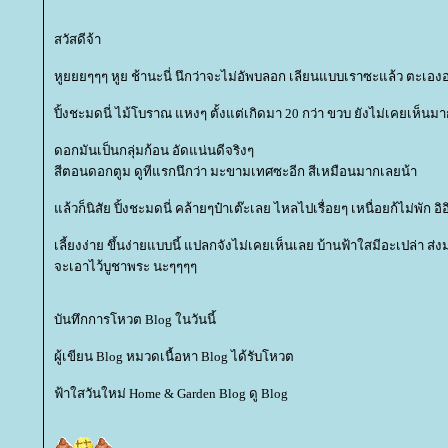
สวัสดีจ้า
หูยยยๆๆๆ หูย ช้านะนี่ นึกว่าจะไม่อัพบลอก เลียนแบบเราซะแล้ว ตะเอง
ปิ้งชะมดนี่ ไม้โบราณ แหงๆ ตั้งแต่เกิดมา 20 กว่า ขวบ ยังไม่เคยเห็นมาก
ดอกมันเป็นกลุ่มก้อน อัดแน่นดีจริงๆ
สีตอนดอกตูม ดูทีแรกนึกว่า มะขามเทศซะอีก สีเหมือนมากเลยน้า
ล้วก็นิสัย ปิ้งชะมดนี่ คล้ายๆป๋าเต๊ะเลย ไหลไปเรื่อยๆ เหนื่อยก้ไม่พัก อิอ
เลี้ยงง่าย ขึ้นง่ายแบบนี้ แปลกจังไม่เคยเห็นเลย บ้านฟ้าใสมีอะเปล่า ส่งม
จะเอาไว้บูชาพระ นะๆๆๆๆ
บันทึกการโหวต Blog ในวันนี้
ผู้เขียน Blog หมวดเนื้อหา Blog ได้รับโหวต
ฟ้าใสวันใหม่ Home & Garden Blog ดู Blog