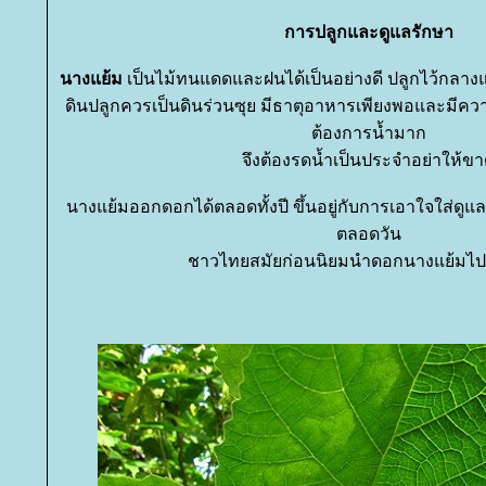
การปลูกและดูแลรักษา
นางแย้ม
เป็นไม้ทนแดดและฝนได้เป็นอย่างดี ปลูกไว้กล
ดินปลูกควรเป็นดินร่วนซุย มีธาตุอาหารเพียงพอและมีความช
ต้องการน้ำมาก
จึงต้องรดน้ำเป็นประจำอย่าให้ข
นางแย้มออกดอกได้ตลอดทั้งปี ขึ้นอยู่กับการเอาใจใส่ดู
ตลอดวัน
ชาวไทยสมัยก่อนนิยมนำดอกนางแย้มไป