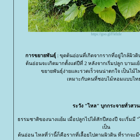
https://goo.gl/Fk0zIe
การขยายพันธุ์
: ขุดต้นอ่อนที่เกิดจากรากที่อยู่ใกล้ผิวดิน 
ต้นอ่อนจะเกิดมากตั้งแต่ปีที่ 2 หลังจากเริ่มปลูก บานแย้
ขยายพันธุ์ง่ายและรวดเร็วจนน่าตกใจ เป็นไม้ไทย
เหมาะกับคนที่ชอบไม้หอมแบบไท
ระวัง "ไหล" บุกกระจายทั่วสวน
ธรรมชาติของนางแย้ม เมื่อปลูกไปได้สักปีสองปี จะเริ่มม
เป็น
ต้นอ่อน ไหลที่ว่านี้ก็คือรากที่เลื้อยไปตามผิวดิน ที่รากจะม