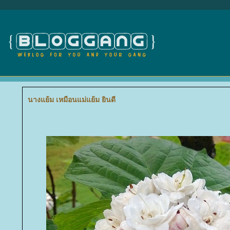
นางแย้ม เหมือนแม่แย้ม ยินดี