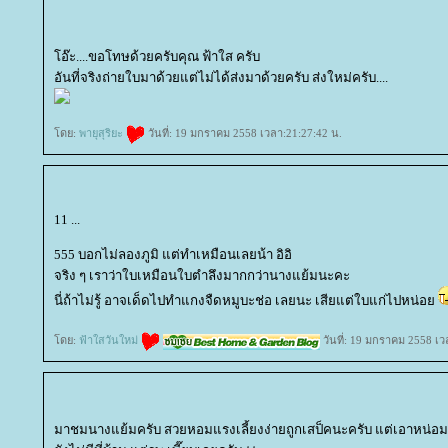
อ๊ะ....ขอโทษด้วยครับคุณ ฟ้าใส ครับ
อันที่จริงถ่ายใบมาด้วยแต่ไม่ได้ส่งมาด้วยครับ ส่งใหม่ครับ....
ดย:
พายุสุริยะ
วันที่: 19 มกราคม 2558 เวลา:21:27:42 น.
11 ...
555 บอกไม่ลองภูมิ แต่ทำเหมือนเลยน้า อิอิ
จริง ๆ เราว่าใบเหมือนใบตำลึงมากกว่านางแย้มนะคะ
นี่ถ้าไม่รู้ อาจเด็ดไปทำแกงจืดหมูบะช่อ เลยนะ เสียแต่ใบแก่ไปหน่อ
ดย:
ฟ้าใสวันใหม่
วันที่: 19 มกราคม 2558 เว
มาชมนางแย้มครับ สวยหอมแรงเลี้ยงง่ายถูกเสป็คนะครับ แต่เอาหน่อ