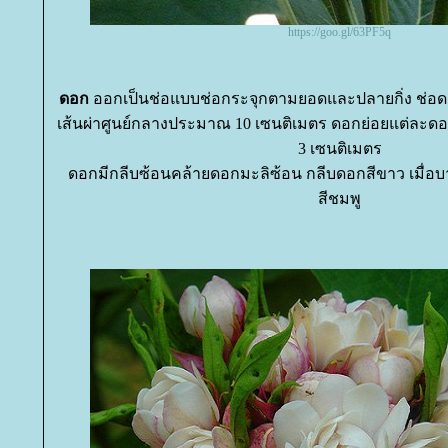
https://goo.gl/63PF5q
ดอก
ออกเป็นช่อแบบช่อกระจุกตามยอดและปลายกิ่ง ช่อด
เส้นผ่าศูนย์กลางประมาณ 10 เซนติเมตร ดอกย่อยแต่ละดอก
3 เซนติเมตร
ดอกมีกลีบซ้อนคล้ายดอกมะลิซ้อน กลีบดอกสีขาว เมื่อบาน
สีชมพู