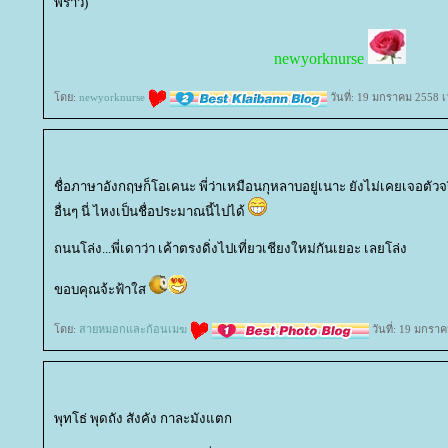
พร้าว)
newyorknurse
ดย:
newyorknurse
วันที่: 19 มกราคม 2558 
ชื่อภาษาอังกฤษก็โอเคนะ พี่ว่าเหมือนกุหลาบอยู่เนาะ ยังไม่เคยเจอตัวจริ
อื่นๆ นี่ ไหงเป็นชื่อประมาณนี้ไปได้
ถนนโล่ง...พี่เดาว่า เค้าตรงดิ่งไปเที่ยวเชียงใหม่กันเยอะ เลยโล่ง
ขอบคุณจ้ะฟ้าใส
ดย:
สายหมอกและก้อนเมฆ
วันที่: 19 มกรา
พุทโธ่ พุดถัง สังคัง กาละมังแตก