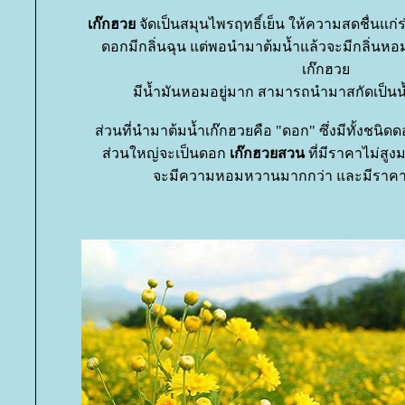
เก๊กฮว
จัดเป็นสมุนไพรฤทธิ์เย็น ให้ความสดชื่นแก่
ดอกมีกลิ่นฉุน แต่พอนำมาต้มน้ำแล้วจะมีกลิ่น
เก๊กฮว
มีน้ำมันหอมอยู่มาก สามารถนำมาสกัดเป็นน
ส่วนที่นำมาต้มน้ำเก๊กฮวยคือ "ดอก" ซึ่งมีทั้งชนิ
ส่วนใหญ่จะเป็นดอก
เก๊กฮวยสวน
ที่มีราคาไม่สู
จะมีความหอมหวานมากกว่า และมีราคาส