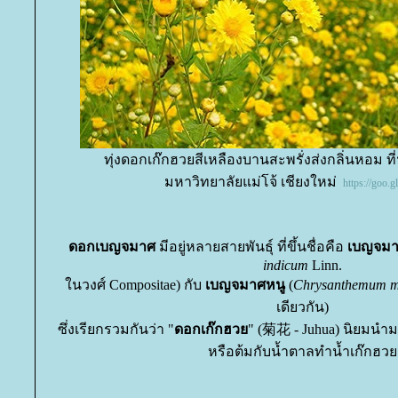
ทุ่งดอกเก๊กฮวยสีเหลืองบานสะพรั่งส่งกลิ่นหอม ที่
มหาวิทยาลัยแม่โจ้ เชียงใหม่
https://goo
ดอกเบญจมาศ
มีอยู่หลายสายพันธุ์ ที่ขึ้นชื่อคือ
เบญจม
indicum
Linn.
นวงศ์ Compositae) กับ
เบญจมาศหนู
(
Chrysanthemum m
เดียวกัน)
ซึ่งเรียกรวมกันว่า "
ดอกเก๊กฮว
" (菊花 - Juhua) นิยมนำ
หรือต้มกับน้ำตาลทำน้ำเก๊กฮว