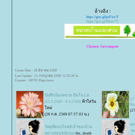
อ้างอิง :
https://goo.gl/poFxwY
https://goo.gl/8Rnv7Y
Chamras Saewataporn
Create Date : 28 มีนาคม 2560
Last Update : 11 กรกฎาคม 2566 12:20:34 น.
Counter : 60791 Pageviews.
บันทึกน้องหนาม ยิมโน LB
27
(15.3.2569 - 9.4.2569)
ฟ้าใสวัน
Bu
หม่
(2
(28 ก.ค. 2569 07:57:03 น.)
กร
วัสดุที่ตอบโจทย์เจ้าของบ้าน
"ต
อย่างสมบูรณ์แบบ
the_death