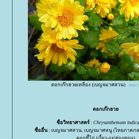
ดอกเก๊กฮวยเหลือง (เบญจมาศสวน)
https:
ดอกเก๊กฮว
ชื่อวิทยาศาสตร์
:
Chrysanthemum indic
ชื่ออื่น
: เบญจมาศสวน, เบญจมาศหนู (ไทยภาคกลาง)
ดอกขี้ไก่ (เงี้ยว-แม่ฮ่องสอน)