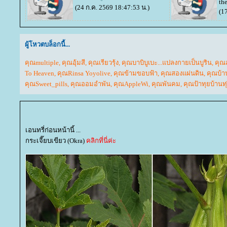
th
(24 ก.ค. 2569 18:47:53 น.)
(1
ผู้โหวตบล็อกนี้...
คุณmultiple
,
คุณอุ้มสี
,
คุณเรียวรุ้ง
,
คุณบาบิบูเบะ...แปลงกายเป็นบูริน
,
คุณ
To Heaven
,
คุณRinsa Yoyolive
,
คุณข้ามขอบฟ้า
,
คุณสองแผ่นดิน
,
คุณบ้า
คุณSweet_pills
,
คุณออมอำพัน
,
คุณAppleWi
,
คุณพันคม
,
คุณป้าทุยบ้านทุ
เอนทรี่ก่อนหน้านี้ ...
กระเจี๊ยบเขียว (Okra)
คลิกที่นี่ค่ะ