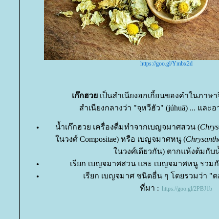
https://goo.gl/Ymbx2d
เก๊กฮว
เป็นสำเนียงฮกเกี้ยนของคำในภาษา
สำเนียงกลางว่า "จฺหวีฮัว" (júhuā) ... แล
น้ำเก๊กฮวย เครื่องดื่มทำจากเบญจมาศสวน (
Chrys
นวงศ์ Compositae) หรือ เบญจมาศหนู (
Chrysanth
นวงศ์เดียวกัน) ตากแห้งต้มกับ
เรียก เบญจมาศสวน และ เบญจมาศหนู รวมกั
เรียก เบญจมาศ ชนิดอื่น ๆ โดยรวมว่า "ดอ
ที่มา
:
https://goo.gl/2PBJ1b