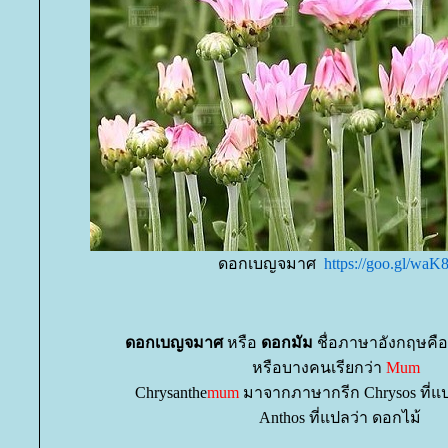
ดอกเบญจมาศ
https://goo.gl/waK
ดอกเบญจมาศ
หรือ
ดอกมัม
ชื่อภาษาอังกฤษคือ
หรือบางคนเรียกว่า
Mum
Chrysanthe
mum
มาจากภาษากรีก Chrysos ที่แ
Anthos ที่แปลว่า ดอกไม้