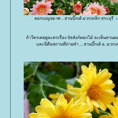
ดอกเบญจมาศ
.. สวนบิ๊กเต้ มวกเหล็ก สระบุรี
h
ถ้าใครเคยดูละครเรื่อง บัลลังก์ดอกไม้ จะเห็นสวน
ละนี่คือสถานที่ถ่ายทำ ... สวนบิ๊กเต้ อ. มวกเห