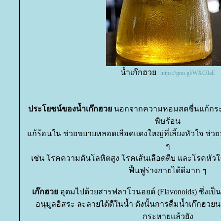
น้ำเก๊กฮว
https://goo.gl/WXC0aE
ประโยชน์ของน้ำเก๊กฮว
นอกจากความหอมสดชื่นแก้กระหา
พิษร้อน
ก้ร้อนใน ช่วยขยายหลอดเลือดแดงใหญ่ที่เลี้ยงหัวใจ ช่ว
ๆ
เช่น โรคความดันโลหิตสูง โรคเส้นเลือดตีบ และโรคหัวใ
ฟื้นฟูร่างกายได้ดีมาก ๆ
เก๊กฮว
อุดมไปด้วยสารฟลาโวนอยด์ (Flavonoids) ซึ่งเป็น
อนุมูลอิสระ ละลายได้ดีในน้ำ ดังนั้นการดื่มน้ำเก๊กฮว
กระหายแล้วยัง