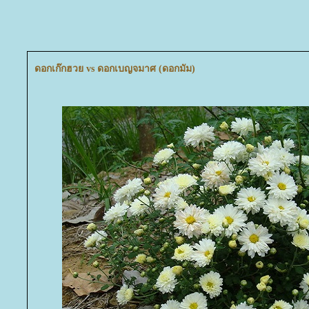
ดอกเก๊กฮวย vs ดอกเบญจมาศ (ดอกมัม)