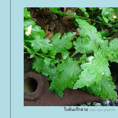
บต้นเก๊กฮว
https://goo.gl/zj4v8u