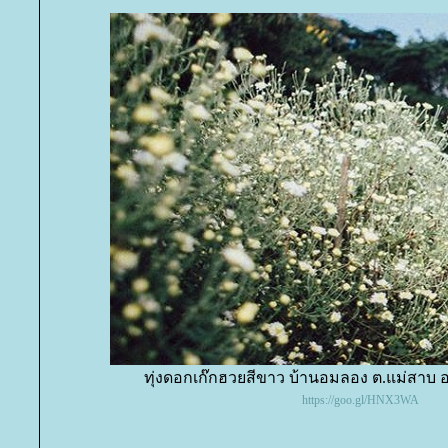
ทุ่งดอกเก๊กฮวยสีขาว บ้านอมลอง ต.แม่สาบ อ.
https://goo.gl/HNX3WA