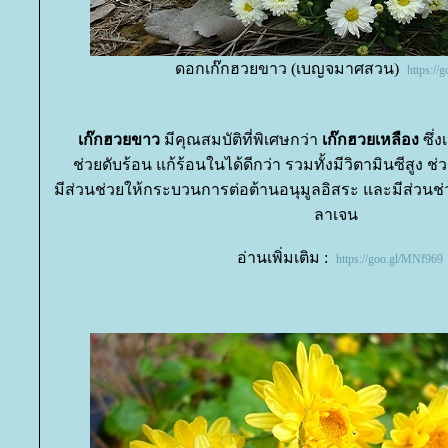
ดอกเก๊กฮวยขาว (เบญจมาศสวน)
https://
เก๊กฮวยขาว
มีคุณสมบัติที่พิเศษกว่า
เก๊กฮวยเหลือง
ซึ่ง
ช่วยดับร้อน แก้ร้อนในได้ดีกว่า รวมทั้งมีวิตามินซีสูง 
มีส่วนช่วยให้กระบวนการต่อต้านอนุมูลอิสระ และมีส่วนช่ว
ลาเจน
อ่านเพิ่มเติม :
https://goo.gl/MNf969