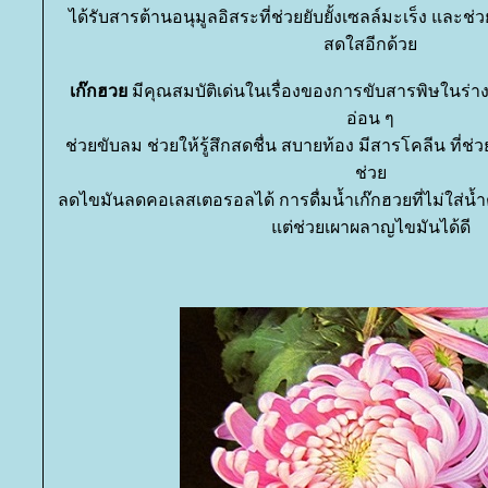
ได้รับสารต้านอนุมูลอิสระที่ช่วยยับยั้งเซลล์มะเร็ง และ
สดใสอีกด้ว
เก๊กฮว
มีคุณสมบัติเด่นในเรื่องของการขับสารพิษในร่
อ่อน ๆ
ช่วยขับลม ช่วยให้รู้สึกสดชื่น สบายท้อง มีสารโคลีน ที่ช่ว
ช่ว
ลดไขมันลดคอเลสเตอรอลได้ การดื่มน้ำเก๊กฮวยที่ไม่ใส่น้
ต่ช่วยเผาผลาญไขมันได้ดี