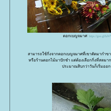
ดอกเบญจมาศ
https://goo.gl/fa
สามารถใช้กิ่งจากดอกเบญจมาศที่เขาตัดมากำข
หรือร้านดอกไม้มาปักชำ แต่ต้องเลือกกิ่งที่สดมา
ประมาณสิบกว่าวันก็เริ่มออ