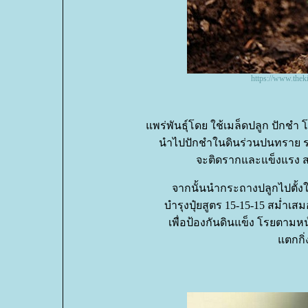
https://www.thek
พร่พันธุ์โดย ใช้เมล็ดปลูก ปักชำ 
นำไปปักชำในดินร่วนปนทราย รดน้
จะติดรากและแข็งแรง ส
จากนั้นนำกระถางปลูกไปตั้งใ
บำรุงปุ๋ยสูตร 15-15-15 สม่ำเสมอ 
เพื่อป้องกันดินแข็ง โรยตามหน
ตกกิ่