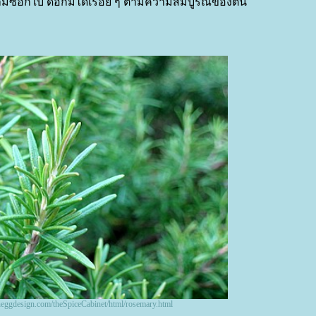
ตามซอกใบ ดอกมีได้เรื่อย ๆ ตามความสมบูรณ์ของต้น
neggdesign.com/theSpiceCabinet/html/rosemary.html