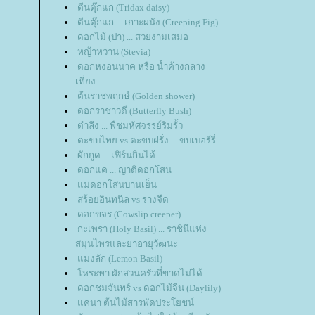
ตีนตุ๊กแก (Tridax daisy)
ตีนตุ๊กแก ... เกาะผนัง (Creeping Fig)
ดอกไม้ (ป่า) ... สวยงามเสมอ
หญ้าหวาน (Stevia)
ดอกหงอนนาค หรือ น้ำค้างกลาง
เที่ยง
ต้นราชพฤกษ์ (Golden shower)
ดอกราชาวดี (Butterfly Bush)
ตำลึง ... พืชมหัศจรรย์ริมรั้ว
ตะขบไทย vs ตะขบฝรั่ง ... ขบเบอร์รี่
ผักกูด ... เฟิร์นกินได้
ดอกแค ... ญาติดอกโสน
ม่ดอกโสนบานเย็น
สร้อยอินทนิล vs รางจืด
ดอกขจร (Cowslip creeper)
กะเพรา (Holy Basil) ... ราชินีแห่ง
สมุนไพรและยาอายุวัฒนะ
มงลัก (Lemon Basil)
หระพา ผักสวนครัวที่ขาดไม่ได้
ดอกชมจันทร์ vs ดอกไม้จีน (Daylily)
คนา ต้นไม้สารพัดประโยชน์