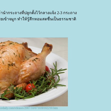
นำกระถางที่ปลูกตั้งไว้กลางแจ้ง 2-3 กระถาง
เข้าจมูก ทำให้รู้สึกหอมสดชื่นเป็นธรรมชาติ
ncedaily.com/releases/2007/10/071030102210.htm