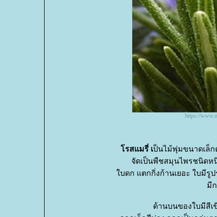
https://www.m
รสแมรี่ เ
ป็นไม้พุ่มขนาดเล็กต
จัดเป็นพืชสมุนไพรชนิดหนึ่
บดก แตกกิ่งก้านเยอะ ใบมีรูปร
มี
ด้านบนของใบมีสีเข