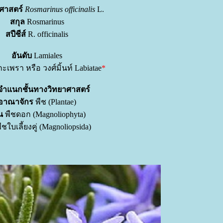
าศาสตร์
Rosmarinus officinalis
L.
สกุล
Rosmarinus
สปีชีส์
R. officinalis
อันดับ
Lamiales
ะเพรา หรือ วงศ์มิ้นท์ Labiatae
*
จำแนกชั้นทางวิทยาศาสตร์
อาณาจักร
พืช (Plantae)
น
พืชดอก (Magnoliophyta)
ืชใบเลี้ยงคู่ (Magnoliopsida)