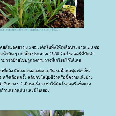
itchn.com/from-the-herb-garden-rosemary-93261
โดยตัดยอดยาว 3-5 ซม. เด็ดใบทิ้งให้เหลือประมาณ 2-3 ช่อ
ำนิด ๆ เช้าเย็น ประมาณ 25-30 วัน โรสแมรี่ที่ปักชำ
ามารถย้ายไปปลูกลงกระถางที่เตรียมไว้ได้เล
นที่แจ้ง มีแสงแดดส่องตลอดวัน รดน้ำพอชุ่มเช้าเย็น
ครึ่งเดือนครั้ง สลับกับใส่ปุ๋ยขี้วัวหรือขี้ควายแห้งบ้าง
้าดินบาง ๆ 2 เดือนครั้ง จะทำให้ต้นโรสแมรี่แข็งแรง
งก้านหนาแน่น และมีใบเยอะ