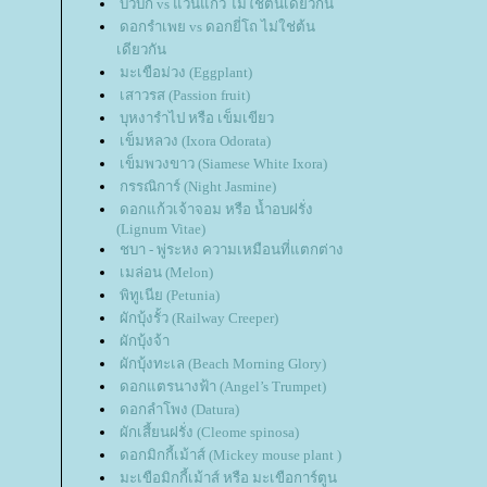
บัวบก vs แว่นแก้ว ไม่ใช่ต้นเดียวกัน
ดอกรำเพย vs ดอกยี่โถ ไม่ใช่ต้น
เดียวกัน
มะเขือม่วง (Eggplant)
เสาวรส (Passion fruit)
บุหงารำไป หรือ เข็มเขียว
เข็มหลวง (Ixora Odorata)
เข็มพวงขาว (Siamese White Ixora)
กรรณิการ์ (Night Jasmine)
ดอกแก้วเจ้าจอม หรือ น้ำอบฝรั่ง
(Lignum Vitae)
ชบา - พู่ระหง ความเหมือนที่แตกต่าง
เมล่อน (Melon)
พิทูเนีย (Petunia)
ผักบุ้งรั้ว (Railway Creeper)
ผักบุ้งจ้า
ผักบุ้งทะเล (Beach Morning Glory)
ดอกแตรนางฟ้า (Angel’s Trumpet)
ดอกลำโพง (Datura)
ผักเสี้ยนฝรั่ง (Cleome spinosa)
ดอกมิกกี้เม้าส์ (Mickey mouse plant )
มะเขือมิกกี้เม้าส์ หรือ มะเขือการ์ตูน