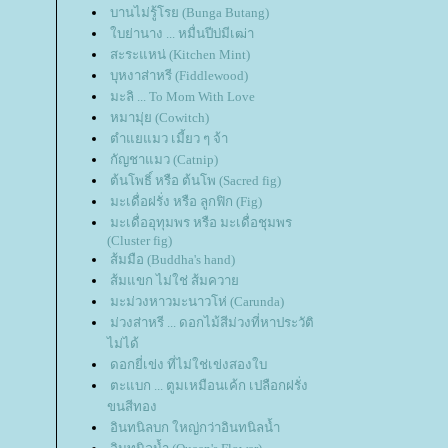
บานไม่รู้โรย (Bunga Butang)
บย่านาง ... หมื่นปีบ่มีเฒ่า
สะระแหน่ (Kitchen Mint)
บุหงาส่าหรี (Fiddlewood)
มะลิ ... To Mom With Love
หมามุ่ย (Cowitch)
ตำแยแมว เมี้ยว ๆ จ้า
กัญชาแมว (Catnip)
ต้นโพธิ์ หรือ ต้นโพ (Sacred fig)
มะเดื่อฝรั่ง หรือ ลูกฟิก (Fig)
มะเดื่ออุทุมพร หรือ มะเดื่อชุมพร
(Cluster fig)
ส้มมือ (Buddha's hand)
ส้มแขก ไม่ใช่ ส้มควา
มะม่วงหาวมะนาวโห่ (Carunda)
ม่วงส่าหรี ... ดอกไม้สีม่วงที่หาประวัติ
ไม่ได้
ดอกยี่เข่ง ที่ไม่ใช่เข่งสองใบ
ตะแบก ... ตูมเหมือนเค้ก เปลือกฝรั่ง
ขนสีทอง
อินทนิลบก ใหญ่กว่าอินทนิลน้ำ