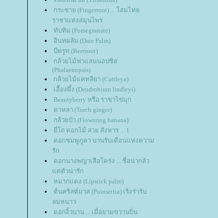
กระชาย (Fingerroot) ... โสมไท
ราชาแห่งสมุนไพร
ทับทิม (Pomegranate)
อินทผลัม (Date Palm)
บีทรูท (Beetroot)
กล้วยไม้ฟาแลนนอปซิส
(Phalaenopsis)
กล้วยไม้แคทลียา (Cattleya)
เอื้องผึ้ง (Dendrobium lindleyi)
Beautyberry หรือ ราชาไข่มุก
ดาหลา (Torch ginger)
กล้วยบัว (Flowering banana)
ี่โถ ดอกไม้ สวย สังหาร ... 1
ดอกชมพูภูคา บานรับเดือนแห่งความ
รัก
ดอกนางพญาเสือโคร่ง ... ชื่อน่ากลัว
ต่ตัวน่ารัก
หมากแดง (Lipstick palm)
ต้นคริสต์มาส (Poinsettia) เริงร่ารับ
ลมหนาว
ดอกงิ้วบาน ... เมื่อยามขวานบิ่น