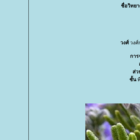
ชื่อวิทย
วงศ์
วงศ์ก
การ
ส่ว
ชั้น
พ