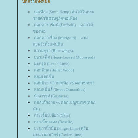
บทความทั้งหมด
ปอเทือง (Sunn Hemp) ต้นไม้ในพระ
ราชดำริเศรษฐกิจพอเพียง
ดอกดารารัตน์ (Daffodil) ... ดอกไม้
ของพ่อ
ดอกดาวเรือง (Marigold) ... งาม
สะพรั่งทั้งแผ่นดิน
ววมยุรา (Blue wings)
บอระเพ็ด (Heart-Leaved Moonseed)
มะกรูด (Leech Lime)
ดอกพิกุล (Bullet Wood)
หอมเจ็ดชั้น
ดอกบ๊วย VS ดอกท้อ VS ดอกซากุระ
หอมหมื่นลี้ (Sweet Osmanthus)
บัวสวรรค์ (Gustavia)
ดอกเก๊กฮวย vs ดอกเบญจมาศ (ดอก
มัม)
กระเจี๊ยบเขียว (Okra)
กระเจี๊ยบแดง (Roselle)
มะนาวนิ้วมือ (Finger Lime) หรือ
มะนาวคาเวียร์ (Caviar Lime)