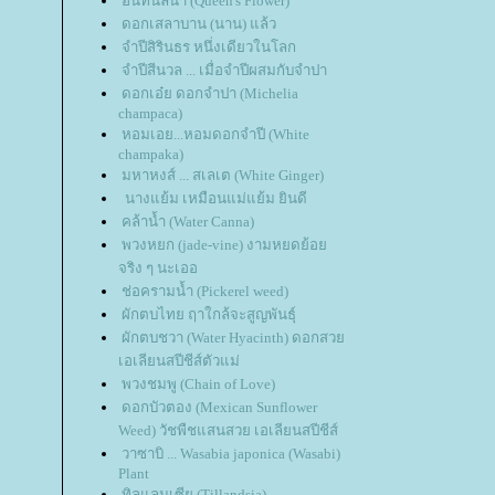
อินทนิลน้ำ (Queen's Flower)
ดอกเสลาบาน (นาน) แล้ว
จำปีสิรินธร หนึ่งเดียวในโลก
จำปีสีนวล ... เมื่อจำปีผสมกับจำปา
ดอกเอ๋ย ดอกจำปา (Michelia
champaca)
หอมเอย...หอมดอกจำปี (White
champaka)
มหาหงส์ ... สเลเต (White Ginger)
นางแย้ม เหมือนแม่แย้ม ยินดี
คล้าน้ำ (Water Canna)
พวงหยก (jade-vine) งามหยดย้อ
จริง ๆ นะเออ
ช่อครามน้ำ (Pickerel weed)
ผักตบไทย ฤาใกล้จะสูญพันธุ์
ผักตบชวา (Water Hyacinth) ดอกสว
เอเลียนสปีชีส์ตัวแม่
พวงชมพู (Chain of Love)
ดอกบัวตอง (Mexican Sunflower
Weed) วัชพืชแสนสวย เอเลียนสปีชีส์
วาซาบิ ... Wasabia japonica (Wasabi)
Plant
ทิลแลนเซีย (Tillandsia)