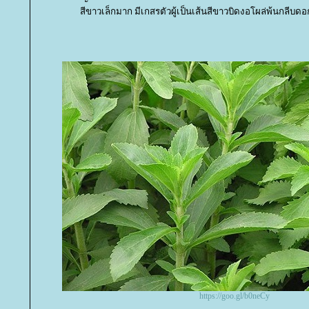
สีขาวเล็กมาก มีเกสรตัวผู้เป็นเส้นสีขาวบิดงอโผล่พ้นกลีบ
https://goo.gl/b0neCy