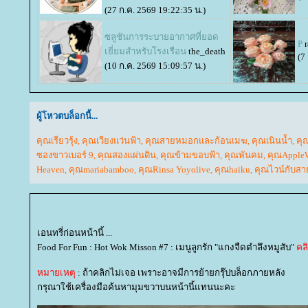
(27 ก.ค. 2569 19:22:35 น.)
ซลูชันการระบายอากาศที่ยอด
P
เยี่ยมสำหรับโรงเรือน
the_death
(7
(10 ก.ค. 2569 15:09:57 น.)
ผู้โหวตบล็อกนี้...
คุณเรียวรุ้ง
,
คุณเวียงแว่นฟ้า
,
คุณสายหมอกและก้อนเมฆ
,
คุณเนินน้ำ
,
คุ
ซองขาวเบอร์ 9
,
คุณสองแผ่นดิน
,
คุณข้ามขอบฟ้า
,
คุณพันคม
,
คุณApple
Heaven
,
คุณmariabamboo
,
คุณRinsa Yoyolive
,
คุณhaiku
,
คุณไวน์กับสา
เอนทรี่ก่อนหน้านี้ ...
Food For Fun : Hot Wok Misson #7 : เมนูลูกรัก "แกงจืดตำลึงหมูสับ"
คลิ
หมายเหตุ
: ถ้าคลิกไม่เจอ เพราะอาจมีการย้ายกรุ๊ปบล็อกภายหลัง
กรุณาใช้เครื่องมือค้นหามุมขวาบนหน้านี้แทนนะคะ