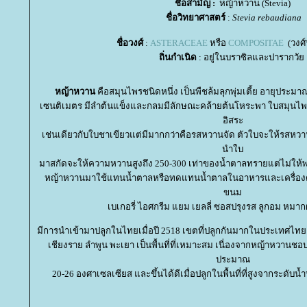
ชื่อสามัญ :
หญ้าหวาน (Stevia)
ชื่อวิทยาศาสตร์
:
Stevia rebaudiana
ชื่อวงศ์
:
ASTERACEAE
หรือ
COMPOSITAE
(วงศ์
ถิ่นกำเนิด
: อยู่ในบราซิลและปารากวั
หญ้าหวาน
คือสมุนไพรชนิดหนึ่ง เป็นพืชล้มลุกพุ่มเตี้ย อายุประม
เซนติเมตร มีลำต้นแข็งและกลมมีลักษณะคล้ายต้นโหระพา ใบสมุนไพ
อิสระ
เช่นเดียวกับใบชาเขียวแต่มีมากกว่าคือรสหวานจัด ตัวใบจะให้รสหวานก
นำใบ
มาสกัดจะให้ความหวานสูงถึง 250-300 เท่าของน้ำตาลทรายแต่ไม่ให้
หญ้าหวานมาใช้แทนน้ำตาลหรือทดแทนน้ำตาลในอาหารและเครื่องดื่ม
ขนม
เบเกอรี่ ไอศกรีม แยม เยลลี่ ซอสปรุงรส ลูกอม หมากฝร
มีการนำเข้ามาปลูกในไทยเมื่อปี 2518 เขตที่ปลูกกันมากในประเทศไทย ไ
เชียงราย ลำพูน พะเยา เป็นพื้นที่ที่เหมาะสม เนื่องจากหญ้าหวานชอ
ประมาณ
20-26 องศาเซลเซียส และขึ้นได้ดีเมื่อปลูกในพื้นที่ที่สูงจากระดั