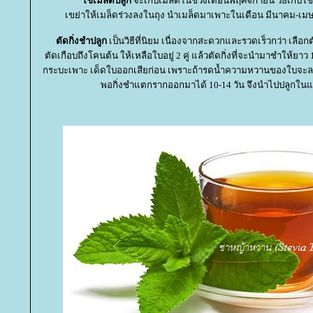
ช้เมล็ดปลูก
จะเก็บเมล็ดในช่วงเดือนพฤศจิกายน วิธีเก็บใ
เขย่าให้เมล็ดร่วงลงในถุง นำเมล็ดมาเพาะในเดือน มีนาคม-เม
ตัดกิ่งชำปลูก
เป็นวิธีที่นิยม เนื่องจากสะดวกและรวดเร็วกว่า เลือก
ตัดเกือบถึงโคนต้น ให้เหลือใบอยู่ 2 คู่ แล้วตัดกิ่งที่จะนำมาชำให้ยา
กระบะเพาะ เด็ดใบออกเสียก่อน เพราะถ้ารดน้ำความหวานของใบจะลงสู่
พอกิ่งชำแตกรากออกมาได้ 10-14 วัน จึงนำไปปลูกในแป