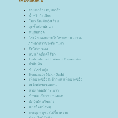
บทความทั้งหมด
ป่นปลาร้า / หมูปลาร้า
น้ำพริกกุ้งเสียบ
บเหลียงผัดกุ้งเสียบ
ลูกชิ้นปลาผัดฉ่า
หมูสับทอด
ไข่เจียวหอยลายใบโหระพา และรวม
ภาพอาหารช่วงที่ผ่านมา
ปีกไก่อบซอส
สปาเก็ตตี้ผัดไส้อั่ว
Crab Salad with Wasabi Mayonnaise
ำส้มฟัก
ข้าวไข่ข้นกุ้ง
Homemade Maki - Sushi
เห็ดย่างซีอิ้ว & ข้าวหน้าเห็ดย่างซีอิ้ว
สเต็กปลาแซลมอน
สามเกลอผัดกะเพรา
ข้าวผัดเขียวหวานทะเล
ผักบุ้งผัดพริกแกง
กงจืดหนังหมู
กระดูกหมูซอสเปรี้ยวหวาน