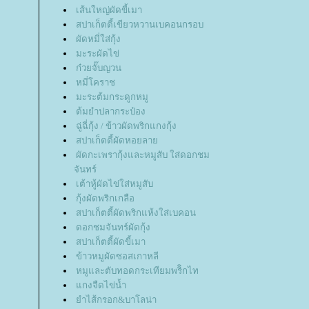
เส้นใหญ่ผัดขี้เมา
สปาเก็ตตี้เขียวหวานเบคอนกรอบ
ผัดหมี่ใส่กุ้ง
มะระผัดไข่
ก๋วยจั๊บญวน
หมี่โคราช
มะระต้มกระดูกหมู
ต้มยำปลากระป๋อง
ฉู่ฉี่กุ้ง / ข้าวผัดพริกแกงกุ้ง
สปาเก็ตตี้ผัดหอยลา
ผัดกะเพรากุ้งและหมูสับ ใส่ดอกชม
จันทร์
เต้าหู้ผัดไข่ใส่หมูสับ
กุ้งผัดพริกเกลือ
สปาเก็ตตี้ผัดพริกแห้งใส่เบคอน
ดอกชมจันทร์ผัดกุ้ง
สปาเก็ตตี้ผัดขี้เมา
ข้าวหมูผัดซอสเกาหลี
หมูและตับทอดกระเทียมพริิกไท
กงจืดไข่น้ำ
ำไส้กรอก&บาโลน่า