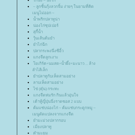
ไก่นึ่ง ~ นึ่งไก่
~ ลูกชิ้นกุ้งลวกจิ้ม ง่ายๆ ในยามที่คิด
เมนูไม่ออก ~
น้ำพริกปลาทูน่า
น่องไก่ซุปเปอร์
สุกี้น้ำ
วุ้นเส้นต้มยำ
ำไก่ฉีก
ปลากระพงนึ่งซีอิ้ว
กงจืดลูกเงาะ
เกิร์ต+นมสด+น้ำผึ้ง+มะนาว ... ล้าง
ลำไส้เล็ก
ำปลาทูกับเห็ดสามอย่าง
ลาบเห็ดสามอย่าง
ไข่ (ตุ๋น) กระทะ
กงจืดห่มรัก กินแล้วอุ่นใจ
เต้าหู้ญี่ปุ่นนึ่งราดซอส 2 แบบ
ต้มแซ่บน่องไก่ ~ ต้มแซ่บกระดูกหมู ~
เมนูดัดแปลงจากแกงจืด
ำมะม่วงปลากรอบ
เมี่ยงปลาทู
ตำมะยม