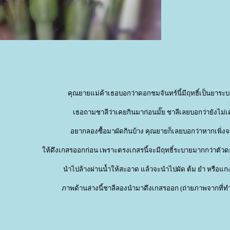
คุณยายแม่ค้าเธอบอกว่าดอกชมจันทร์นี้มีฤทธิ์เป็นยาระ
เธอถามชาลีว่าเคยกินมาก่อนมั๊ย ชาลีเลยบอกว่ายังไม่เ
อยากลองซื้อมาผัดกินบ้าง คุณยายก็เลยบอกว่าหากเพิ่ง
ห้ดึงเกสรออกก่อน เพราะตรงเกสรนี้จะมีฤทธิ์ระบายมากกว่าตัวด
นำไปล้างผ่านน้ำให้สะอาด แล้วจะนำไปผัด ต้ม ยำ หรือแกง 
ภาพด้านล่างนี้ชาลีลองนำมาดึงเกสรออก (ถ่ายภาพจากที่ท