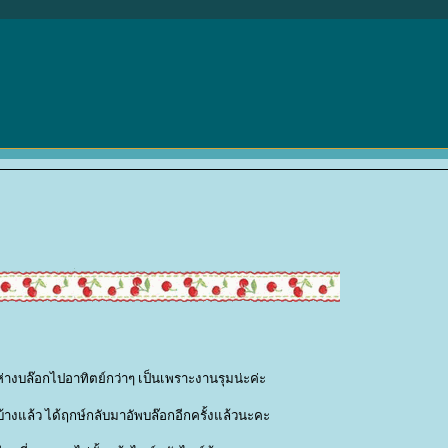
ีห่างบล๊อกไปอาทิตย์กว่าๆ เป็นเพราะงานรุมน่ะค่ะ
ด้บ้างแล้ว ได้ฤกษ์กลับมาอัพบล๊อกอีกครั้งแล้วนะคะ