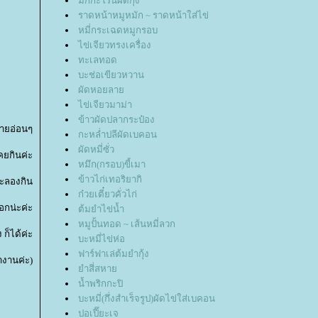
มักกะโรนีผัดกุ้ง
ราดหน้าหมูหมัก ~ ราดหน้าใส่ไข่
หมี่กระเฉดหมูกรอบ
ไข่เจียวทรงเครื่อง
ทะเลทอด
บะช่อเขียวหวาน
ผัดหอยลา
ไข่เจียวมาม่า
ข้าวผัดปลากระป๋อง
บายอ่อนๆ
กะหล่ำปลีผัดเบคอน
ผัดหมี่ซั่ว
คยกินค่ะ
หมึก(กรอบ)ขี้เมา
ข้าวไก่เทอริยากิ
จะลองกิน
ก๋วยเตี๋ยวคั่วไก่
อกน่ะค่ะ
ต้มยำไข่น้ำ
หมูปั้นทอด ~ เส้นหมี่ลวก
ก็ได้ค่ะ
บะหมี่ไข่ห่อ
ฟาร์ฟาเล่ต้มยำกุ้ง
ำงานค่ะ)
ำสี่สหา
น้ำพริกกะปิ
บะหมี่(กึ่งสำเร็จรูป)ผัดไข่ใส่เบคอน
ปอเปี๊ยะเจ