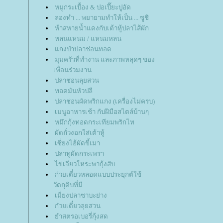
หมูกระเบื้อง & ปอเปี๊ยะปูอัด
ลองทำ ... พยายามทำให้เป็น ... ซูชิ
ห้าสหายน้ำแดงกับเต้าหู้ปลาไส้ผัก
หลนแหนม / แหนมหลน
กงป่าปลาช่อนทอด
มุมครัวที่ทำงาน และภาพหลุดๆ ของ
เพื่อนร่วมงาน
ปลาช่อนลุยสวน
ทอดมันหัวปลี
ปลาช่อนผัดพริกแกง (เครื่องไม่ครบ)
เมนูอาหารเช้า กับฝีมือสไตล์บ้านๆ
หมึกกุ้งทอดกระเทียมพริกไท
ผัดถั่วงอกใส่เต้าหู้
เซี่ยงไฮ้ผัดขี้เมา
ปลาทูผัดกระเพรา
ไข่เจียวโหระพากุ้งสับ
ก๋วยเตี๋ยวหลอดแบบประยุกต์ใช้
วัตถุดิบที่มี
เมี่ยงปลาซาบะย่าง
ก๋วยเตี๋ยวลุยสวน
ำสตรอเบอรี่กุ้งสด