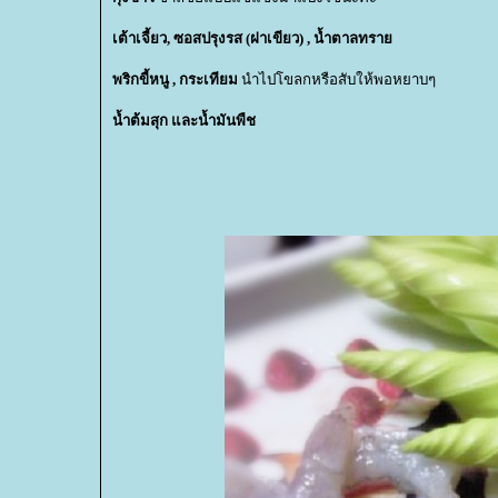
เต้าเจี้ยว, ซอสปรุงรส (ฝาเขียว) , น้ำตาลทรา
พริกขี้หนู , กระเทียม
นำไปโขลกหรือสับให้พอหยาบๆ
น้ำต้มสุก และน้ำมันพืช