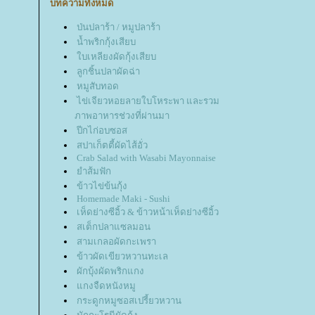
บทความทั้งหมด
ป่นปลาร้า / หมูปลาร้า
น้ำพริกกุ้งเสียบ
บเหลียงผัดกุ้งเสียบ
ลูกชิ้นปลาผัดฉ่า
หมูสับทอด
ไข่เจียวหอยลายใบโหระพา และรวม
ภาพอาหารช่วงที่ผ่านมา
ปีกไก่อบซอส
สปาเก็ตตี้ผัดไส้อั่ว
Crab Salad with Wasabi Mayonnaise
ำส้มฟัก
ข้าวไข่ข้นกุ้ง
Homemade Maki - Sushi
เห็ดย่างซีอิ้ว & ข้าวหน้าเห็ดย่างซีอิ้ว
สเต็กปลาแซลมอน
สามเกลอผัดกะเพรา
ข้าวผัดเขียวหวานทะเล
ผักบุ้งผัดพริกแกง
กงจืดหนังหมู
กระดูกหมูซอสเปรี้ยวหวาน