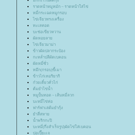
มักกะโรนีผัดกุ้ง
ราดหน้าหมูหมัก ~ ราดหน้าใส่ไข่
หมี่กระเฉดหมูกรอบ
ไข่เจียวทรงเครื่อง
ทะเลทอด
บะช่อเขียวหวาน
ผัดหอยลา
ไข่เจียวมาม่า
ข้าวผัดปลากระป๋อง
กะหล่ำปลีผัดเบคอน
ผัดหมี่ซั่ว
หมึก(กรอบ)ขี้เมา
ข้าวไก่เทอริยากิ
ก๋วยเตี๋ยวคั่วไก่
ต้มยำไข่น้ำ
หมูปั้นทอด ~ เส้นหมี่ลวก
บะหมี่ไข่ห่อ
ฟาร์ฟาเล่ต้มยำกุ้ง
ำสี่สหา
น้ำพริกกะปิ
บะหมี่(กึ่งสำเร็จรูป)ผัดไข่ใส่เบคอน
ปอเปี๊ยะเจ