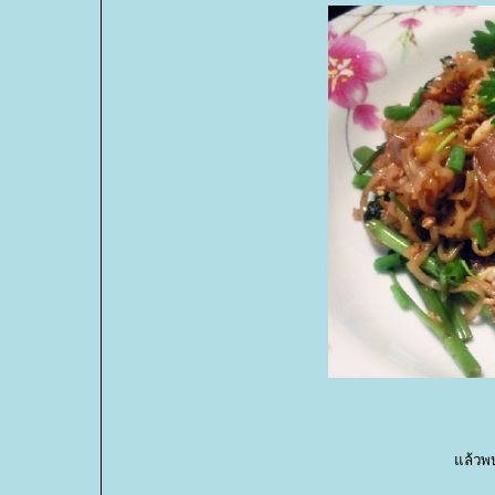
ล้วพบก