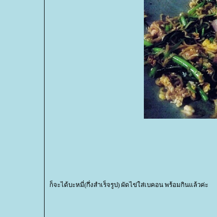
ก็จะได้บะหมี่(กึ่งสำเร็จรูป) ผัดไข่ใส่เบคอน พร้อมกินแล้วค่ะ