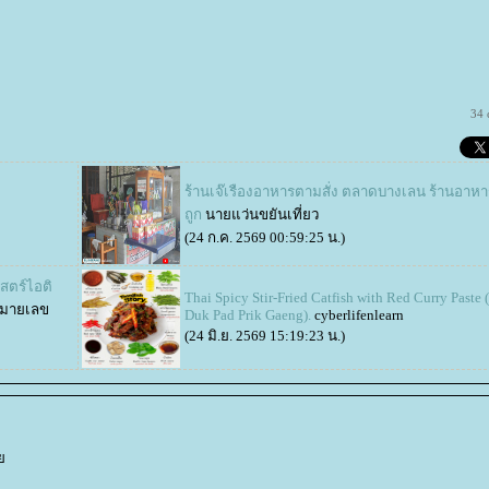
34 
ร้านเจ๊เรืองอาหารตามสั่ง ตลาดบางเลน ร้านอาห
ถูก
นายแว่นขยันเที่ยว
(24 ก.ค. 2569 00:59:25 น.)
าสตร์ไอติ
Thai Spicy Stir-Fried Catfish with Red Curry Paste 
หมายเลข
Duk Pad Prik Gaeng).
cyberlifenlearn
(24 มิ.ย. 2569 15:19:23 น.)
ว