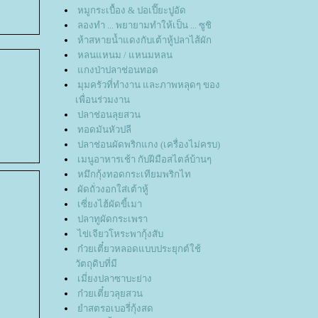
หมูกระเบื้อง & ปอเปี๊ยะปูอัด
ลองทำ ... พยายามทำให้เป็น ... ซูชิ
ห้าสหายน้ำแดงกับเต้าหู้ปลาไส้ผัก
หลนแหนม / แหนมหลน
กงป่าปลาช่อนทอด
มุมครัวที่ทำงาน และภาพหลุดๆ ของ
เพื่อนร่วมงาน
ปลาช่อนลุยสวน
ทอดมันหัวปลี
ปลาช่อนผัดพริกแกง (เครื่องไม่ครบ)
เมนูอาหารเช้า กับฝีมือสไตล์บ้านๆ
หมึกกุ้งทอดกระเทียมพริกไท
ผัดถั่วงอกใส่เต้าหู้
เซี่ยงไฮ้ผัดขี้เมา
ปลาทูผัดกระเพรา
ไข่เจียวโหระพากุ้งสับ
ก๋วยเตี๋ยวหลอดแบบประยุกต์ใช้
วัตถุดิบที่มี
เมี่ยงปลาซาบะย่าง
ก๋วยเตี๋ยวลุยสวน
ำสตรอเบอรี่กุ้งสด