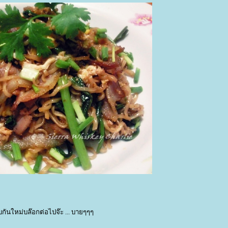
ันใหม่บล๊อกต่อไปจ๊ะ ... บายๆๆๆ