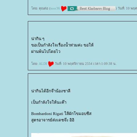
ดย: คุณต่อ (
toor36
) วันที่: 10 พ
น่ากิน ๆ
ขอเป็นกำลังใจเรื่องน้ำท่วมค่ะ ขอให้
ผ่านพ้นไปโดยไว
ดย:
ALDI
วันที่: 10 พฤศจิกายน 2554 เวลา:1:09:38 น.
น่ากินได้อีกจ๊าน้องชาลี
เป็นกำลังใจให้นะค๊า
Bombardoni Rigati ใส้ผักโขมอบชีส
สูตรอาจารย์ส่งเดชจ๊ะ อิอิ