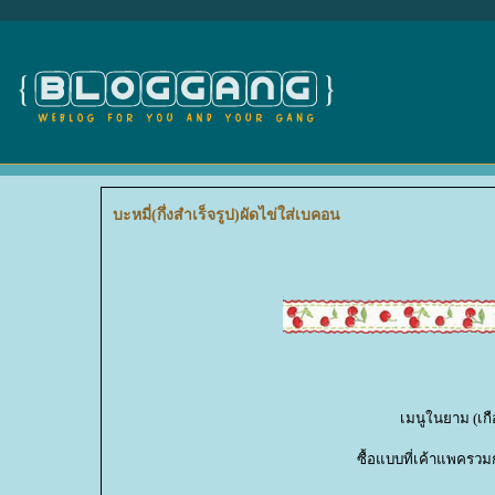
บะหมี่(กึ่งสำเร็จรูป)ผัดไข่ใส่เบคอน
เมนูในยาม (เกื
ซื้อแบบที่เค้าแพครวม