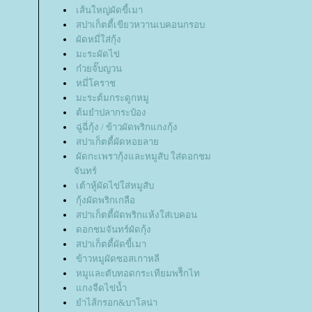
เส้นใหญ่ผัดขี้เมา
สปาเก็ตตี้เขียวหวานเบคอนกรอบ
ผัดหมี่ใส่กุ้ง
มะระผัดไข่
ก๋วยจั๊บญวน
หมี่โคราช
มะระต้มกระดูกหมู
ต้มยำปลากระป๋อง
ฉู่ฉี่กุ้ง / ข้าวผัดพริกแกงกุ้ง
สปาเก็ตตี้ผัดหอยลา
ผัดกะเพรากุ้งและหมูสับ ใส่ดอกชม
จันทร์
เต้าหู้ผัดไข่ใส่หมูสับ
กุ้งผัดพริกเกลือ
สปาเก็ตตี้ผัดพริกแห้งใส่เบคอน
ดอกชมจันทร์ผัดกุ้ง
สปาเก็ตตี้ผัดขี้เมา
ข้าวหมูผัดซอสเกาหลี
หมูและตับทอดกระเทียมพริิกไท
กงจืดไข่น้ำ
ำไส้กรอก&บาโลน่า