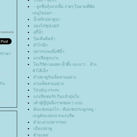
ไก่นึ่ง ~ นึ่งไก่
~ ลูกชิ้นกุ้งลวกจิ้ม ง่ายๆ ในยามที่คิด
เมนูไม่ออก ~
น้ำพริกปลาทูน่า
น่องไก่ซุปเปอร์
comments
สุกี้น้ำ
วุ้นเส้นต้มยำ
ำไก่ฉีก
ปลากระพงนึ่งซีอิ้ว
ารราคา
กงจืดลูกเงาะ
เกิร์ต+นมสด+น้ำผึ้ง+มะนาว ... ล้าง
ลำไส้เล็ก
ำปลาทูกับเห็ดสามอย่าง
(Pla
ลาบเห็ดสามอย่าง
ไข่ (ตุ๋น) กระทะ
กงจืดห่มรัก กินแล้วอุ่นใจ
เต้าหู้ญี่ปุ่นนึ่งราดซอส 2 แบบ
ต้มแซ่บน่องไก่ ~ ต้มแซ่บกระดูกหมู ~
เมนูดัดแปลงจากแกงจืด
ำมะม่วงปลากรอบ
เมี่ยงปลาทู
ตำมะยม