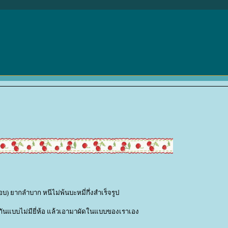
อบ) ยากลำบาก หนีไม่พ้นบะหมี่กึ่งสำเร็จรูป
กันแบบไม่มียี่ห้อ แล้วเอามาผัดในแบบของเราเอง