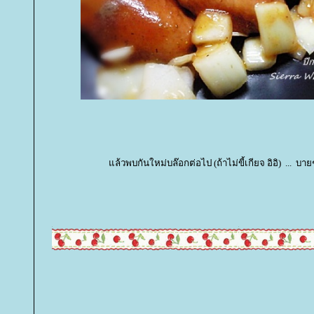
ล้วพบกันใหม่บล๊อกต่อไป (ถ้าไม่ขี้เกียจ อิอิ) ... บ