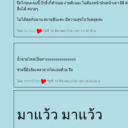
ปีกไก่อบแบบนี้ ป้าอิ๋วก็ทำบ่อย ง่ายดีเนอะ ไม่ต้องหน้ามันหน้าเตา อิอิ 
อื่นได้ สบายๆ
ไม่ได้คุยกันนาน สบายดีนะคะ มีความสุขในวันหยุดค่ะ
ดย:
Sai Eeuu
วันที่: 10 มีนาคม 2556 เวลา:13:30:38 น.
น้ำลายไหลเป็นทางงงงงงงงงงงงงงง
ช่วงนี้ยิ่งล้มเหลวจากไดเอทด้วย งือ
ดย:
นักล่าน้ำตก
วันที่: 10 มีนาคม 2556 เวลา:18:06:46 น.
มาแว้ว มาแว้ว