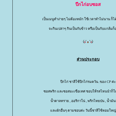
ปีกไก่อบซอส
เป็นเมนูทำง่ายๆ ไม่ต้องหมัก ใช้เวลาทำไม่นาน ก็ได
จะกินเปล่าๆ กินเป็นกับข้าว หรือเป็นกับแกล้มก็
ส่วนประกอบ
ปีกไก่ ชาลีใช้ปีกไก่รมควัน..ของ CP ค่ะ
ซอสพริก และซอสมะเขือเทศ ชอบให้รสไหนนำก็ใส่
น้ำตาลทราย , ออริกาโน่ , พริกไทยป่น , น้ำม
ละผักอื่นๆ ตามชอบค่ะ วันนี้ชาลีใช้หอมใหญ่ห