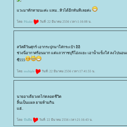
วะมาทักทายนะค่ะ แหม...หิวได้อีกทันทีเลยค่ะ
ดย:
Pikake
วันที่: 22 มีนาคม 2556 เวลา:1:16:08 น.
สวัสดีวันศุกร์ เอากระปุกมาใส่กระเป๋า อิอิ
ช่วงนี่อากาศร้อนมาก แต่แถวราชบุรีโอ่งแยะ เอาน้ำแข็งใส่ ลงไปนอนแ
ซี555
ดย:
multiple
วันที่: 22 มีนาคม 2556 เวลา:17:41:55 น.
นายอาเดียวงดไก่ตลอดชีวิต
ลิ้นเป็นแผล ยายห้ามกิน
ฮ่..
ดย:
ปันฝัน
วันที่: 22 มีนาคม 2556 เวลา:21:16:43 น.