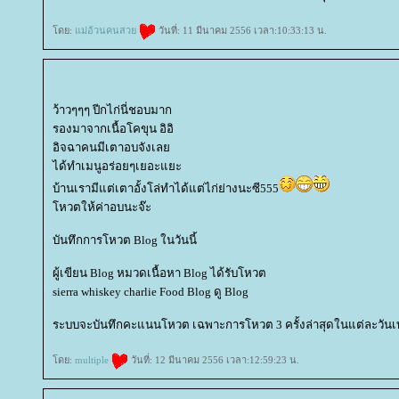
ดย:
ม่อ้วนคนสว
วันที่: 11 มีนาคม 2556 เวลา:10:33:13 น.
ว้าวๆๆๆ ปีกไก่นี่ชอบมาก
รองมาจากเนื้อโคขุน อิอิ
อิจฉาคนมีเตาอบจังเล
ได้ทำเมนูอร่อยๆเยอะแยะ
บ้านเรามีแต่เตาอั้งโล่ทำได้แต่ไก่ย่างนะซี555
หวตให้ค่าอบนะจ๊ะ
บันทึกการโหวต Blog ในวันนี้
ผู้เขียน Blog หมวดเนื้อหา Blog ได้รับโหวต
sierra whiskey charlie Food Blog ดู Blog
ระบบจะบันทึกคะแนนโหวต เฉพาะการโหวต 3 ครั้งล่าสุดในแต่ละวันเท่
ดย:
multiple
วันที่: 12 มีนาคม 2556 เวลา:12:59:23 น.