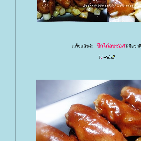
ปีกไก่อบซอส
เสร็จแล้วค่ะ
ฝีมือชาล