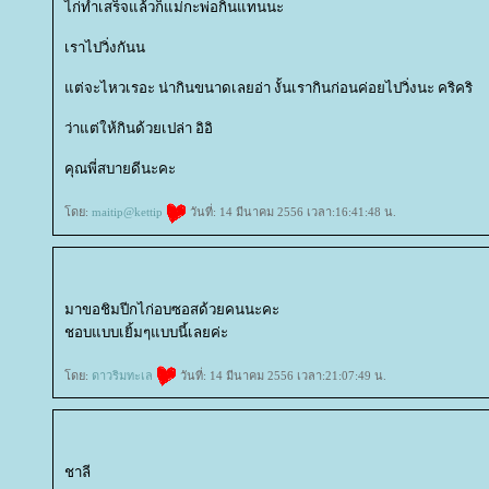
ไก่ทำเสร็จแล้วก็แม่กะพ่อกินแทนนะ
เราไปวิ่งกันน
ต่จะไหวเรอะ น่ากินขนาดเลยอ่า งั้นเรากินก่อนค่อยไปวิ่งนะ คริคริ
ว่าแต่ให้กินด้วยเปล่า อิอิ
คุณพี่สบายดีนะคะ
ดย:
maitip@kettip
วันที่: 14 มีนาคม 2556 เวลา:16:41:48 น.
มาขอชิมปีกไก่อบซอสด้วยคนนะคะ
ชอบแบบเยิ้มๆแบบนี้เลยค่ะ
ดย:
ดาวริมทะเล
วันที่: 14 มีนาคม 2556 เวลา:21:07:49 น.
ชาลี