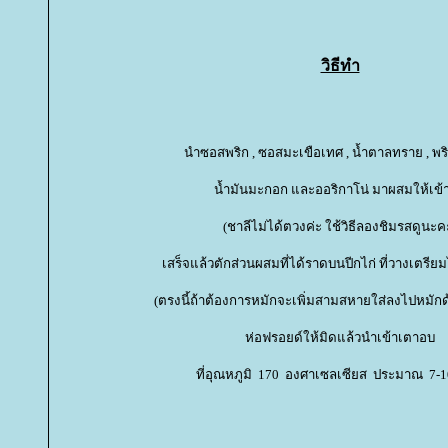
วิธีทำ
นำซอสพริก , ซอสมะเขือเทศ , น้ำตาลทราย , พร
น้ำมันมะกอก และออริกาโน่ มาผสมให้เข้า
(ชาลีไม่ได้ตวงค่ะ ใช้วิธีลองชิมรสดูนะค
เสร็จแล้วตักส่วนผสมที่ได้ราดบนปีกไก่ ที่วางเตรีย
(ตรงนี้ถ้าต้องการหมักจะเพิ่มสามสหายใส่ลงไปหมักด
ห่อฟรอยด์ให้มิดแล้วนำเข้าเตาอบ
ที่อุณหภูมิ 170 องศาเซลเซียส ประมาณ 7-1