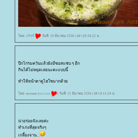
ดย:
ปรัซซี่
วันที่: 10 มีนาคม 2556 เวลา:20:34:22 น.
ปีกไก่รมควันแล้วยังมีซอสแซ่บ ๆ อีก
กินได้ไม่หยุดเลยนะคะแบบนี้
ทำให้หน้าตาดูไฮโซมากด้ว
ดย: secreate (
secreate
) วันที่: 11 มีนาคม 2556 เวลา:0:11:24 น.
น่าอร่อยจังเลยค่ะ
ทำเก่งที่สุดจริงๆ
เกลี้ยงจาน...