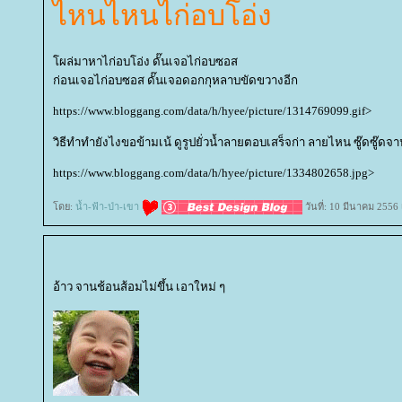
ไหนไหนไก่อบโอ่ง
ผล่มาหาไก่อบโอ่ง ดั๊นเจอไก่อบซอส
ก่อนเจอไก่อบซอส ดั๊นเจอดอกกุหลาบขัดขวางอีก
https://www.bloggang.com/data/h/hyee/picture/1314769099.gif>
วิธีทำทำยังไงขอข้ามเน้ ดูรูปยั่วน้ำลายตอบเสร็จก่า ลายไหน ซู๊ดซู๊ด
https://www.bloggang.com/data/h/hyee/picture/1334802658.jpg>
ดย:
น้ำ-ฟ้า-ป่า-เขา
วันที่: 10 มีนาคม 2556
อ้าว จานช้อนส้อมไม่ขึ้น เอาใหม่ ๆ