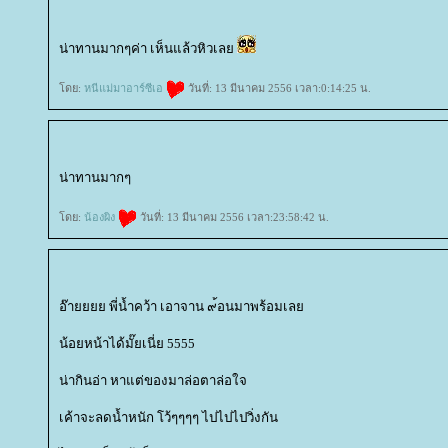
น่าทานมากๆค่า เห็นแล้วหิวเล
ดย:
หนีแม่มาอาร์ซีเอ
วันที่: 13 มีนาคม 2556 เวลา:0:14:25 น.
น่าทานมากๆ
ดย:
น้องผิง
วันที่: 13 มีนาคม 2556 เวลา:23:58:42 น.
อ๊ายยยย พี่น้ำคว้า เอาจาน ๙้อนมาพร้อมเล
น้อยหน้าได้มั๊ยเนี่ย 5555
น่ากินอ่า หาแต่ของมาล่อตาล่อใจ
เค้าจะลดน้ำหนัก โว้ๆๆๆๆ ไปไปไปวิ่งกัน