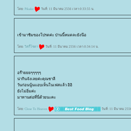
ดย:
Pikake
วันที่: 11 มีนาคม 2556 เวลา:0:33:55 น.
เข้ามาชิมของโปรดค่ะ ป่านนี้หมดละยังน๊อ
ดย:
วิสกี้โซดา
วันที่: 11 มีนาคม 2556 เวลา:0:34:14 น.
อร๊ายยยๆๆๆๆๆ
น่ากินจังเลยค่ะคุณชาลี
วันก่อนนู้นแอบเห็นในเฟสแล้ว อิอิ
ังไม่อิ่มค่ะ
มาทานต่อที่นี่ด้วยนะคะ
ดย:
Close To Heaven
วันที่: 11 มีนาคม 255