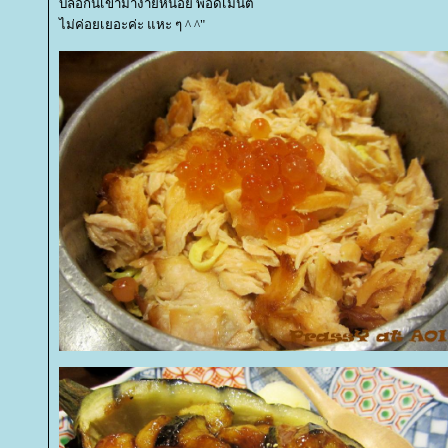
บล๊อกนี้เข้ามาง่ายหน่อย พอดีเม้นต์
ไม่ค่อยเยอะค่ะ แหะ ๆ ^ ^"