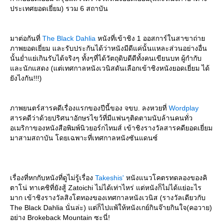
ประเทศยอดเยี่ยม) รวม 6 สถาบัน
มาต่อกันที่
The Black Dahlia
หนังที่เข้าชิง 1 ออสการ์ในสาขาถ่า
ภาพยอดเยี่ยม และรับประกันได้ว่าหนังมีดีแค่นั้นแหละส่วนอย่างอื่น
นั้นย่ำแย่เกินรับได้จริงๆ ทั้งๆที่ได้วัตถุดิบดีดีทั้งคนเขียนบท ผู้กำกับ
ละนักแสดง (แต่เทศกาลหนังเวนิสดันเลือกเข้าชิงหนังยอดเยี่ยม ได้
ังไงกัน!!!)
ภาพยนตร์สารคดีเรื่องแรกของปีนี้ของ จขบ. ลงหวยที่
Wordplay
สารคดีว่าด้วยปริศนาอักษรไขว้ที่มีแฟนๆติดตามนับล้านคนทั่ว
อเมริกาของหนังสือพิมพ์นิวยอร์กไทมส์ เข้าชิงรางวัลสารคดียอดเยี่ยม
มาสามสถาบัน โดยเฉพาะที่เทศกาลหนังซันแดนซ์
เรื่องที่หกกับหนังที่ดูไม่รู้เรื่อง
Takeshis'
หนังแนวโคตรทดลองของคิ
ตาโน่ ทาเคชิที่ยังสู้ Zatoichi ไม่ได้เท่าไหร่ แต่หนังก็ไม่ได้แย่อะไร
มาก เข้าชิงรางวัลสิงโตทองของเทศกาลหนังเวนิส (รางวัลเดียวกับ
The Black Dahlia นั่นล่ะ) แต่ก็ไปแพ้ให้หนังเกย์กินจ๊ายกินใจ(คอวาย)
อย่าง Brokeback Mountain ซะนี่!