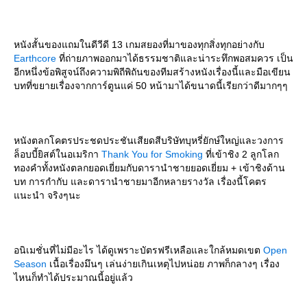
หนังสั้นของแถมในดีวีดี 13 เกมสยองที่มาของทุกสิ่งทุกอย่างกับ
Earthcore
ที่ถ่ายภาพออกมาได้ธรรมชาติและน่าระทึกพอสมควร เป็น
อีกหนึ่งข้อพิสูจน์ถึงความพิถีพิถันของทีมสร้างหนังเรื่องนี้และมือเขียน
บทที่ขยายเรื่องจากการ์ตูนแค่ 50 หน้ามาได้ขนาดนี้เรียกว่าดีมากๆๆ
หนังตลกโคตรประชดประชันเสียดสีบริษัทบุหรี่ยักษ์ใหญ่และวงการ
ล็อบบี้ยิสต์ในอเมริกา
Thank You for Smoking
ที่เข้าชิง 2 ลูกโลก
ทองคำทั้งหนังตลกยอดเยี่ยมกับดารานำชายยอดเยี่ยม + เข้าชิงด้าน
บท การกำกับ และดารานำชายมาอีกหลายรางวัล เรื่องนี้โคตร
นะนำ จริงๆนะ
อนิเมชั่นที่ไม่มีอะไร ได้ดูเพราะบัตรฟรีเหลือและใกล้หมดเขต
Open
Season
เนื้อเรื่องมึนๆ เล่นง่ายเกินเหตุไปหน่อย ภาพก็กลางๆ เรื่อง
ไหนก็ทำได้ประมาณนี้อยู่แล้ว