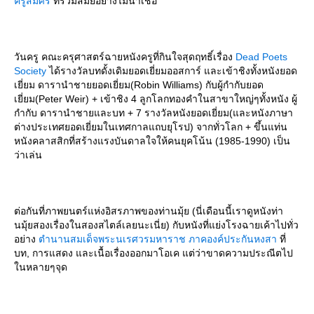
ครูสมศรี
ที่ร่วมสมัยอย่างไม่น่าเชื่อ
วันครู คณะครุศาสตร์ฉายหนังครูที่กินใจสุดฤทธิ์เรื่อง
Dead Poets
Society
ได้รางวัลบทดั้งเดิมยอดเยี่ยมออสการ์ และเข้าชิงทั้งหนังยอด
เยี่ยม ดารานำชายยอดเยี่ยม(Robin Williams) กับผู้กำกับยอด
เยี่ยม(Peter Weir) + เข้าชิง 4 ลูกโลกทองคำในสาขาใหญ่ๆทั้งหนัง ผู้
กำกับ ดารานำชายและบท + 7 รางวัลหนังยอดเยี่ยม(และหนังภาษา
ต่างประเทศยอดเยี่ยมในเทศกาลแถบยุโรป) จากทั่วโลก + ขึ้นแท่น
หนังคลาสสิกที่สร้างแรงบันดาลใจให้คนยุคโน้น (1985-1990) เป็น
ว่าเล่น
ต่อกันที่ภาพยนตร์แห่งอิสรภาพของท่านมุ้ย (นี่เดือนนี้เราดูหนังท่า
นมุ้ยสองเรื่องในสองสไตล์เลยนะเนี่ย) กับหนังที่แย่งโรงฉายเค้าไปทั่ว
อย่าง
ตำนานสมเด็จพระนเรศวรมหาราช ภาคองค์ประกันหงสา
ที่
บท, การแสดง และเนื้อเรื่องออกมาโอเค แต่ว่าขาดความประณีตไป
นหลายๆจุด