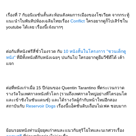
เรื่องที่ 7 กับอนิเมชั่นสั้นสะท้อนสังคมการเมืองของโซเวียต จากกระทู้
นะนำในพันทิปห้องเฉลิมไทยเรื่อง
Conflict
ครอยากดูก็ไปเสิร์ชใน
youtube ได้เลย เรื่องนี้เจ๋งมากๆ
ต่อกันที่หนังฟรีสี่ชั่วโมงรวด กับ
10 หนังสั้นในโครงการ "ชวนเด็กดู
หนัง"
ที่มีทั้งหนังดีกับหนังเฉยๆ ปนกันไป ใครอยากดูยืมวีซีดีได้ เค้า
จก
ต่อที่หนังเก่าเมื่อ 15 ปีก่อนของ Quentin Tarantino ที่ตระเวนกวาด
รางวัลในเทศกาลหนังทั่วโลก (รวมถึงเทศกาลใหญ่อย่างที่โตรอนโต
ละเข้าชิงในซันแดนซ์) และได้รางวัลผู้กำกับหน้าใหม่อีกสอง
สถาบันกับ
Reservoir Dogs
เรื่องนี้แอ็คชั่นดิบเถื่อนไม่เฟค ชอบมาก
้อนรอยหนังท่านมุ้ยยุคเก่าคนละแนวกับสุริโยไทและนเรศวรเรื่อง