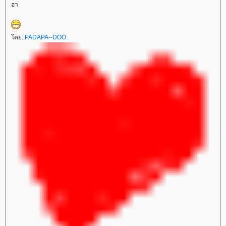
ฮา
ดย:
PADAPA--DOO