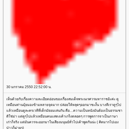
30 มกราคม 2550 22:52:00 น.
เห็นด้วยกับเรื่องความละเอียดอ่อนของเรื่องสมเด็จพระนเรศวรมหาราชอ้ะค่ะ ดู
เหมือนท่านมุ้ยมองข้ามหลายจุดมาก ปล่อยให้หลุดๆออกมาซะงั้น บางทีเราดูๆไป
ล้วเหมือนดูละครเวทีที่เด็กมัธยมเล่นกัน คือ....ความเป็นหนังมันต้องเป็นธรรมชา
ติใช่ม่า แต่ดูๆไปแล้วเหมือนคนแสดงเค้าเกร็งตลอดๆ การพูดการจาเป็นภาษา
เก่าก็จริง แต่มันควรจะออกมาในเสียงมนุษย์ทั่วไปเค้าพูดกันน่ะ ( คิดมากไปเอง
ป่าวก็ม่ายรุ)