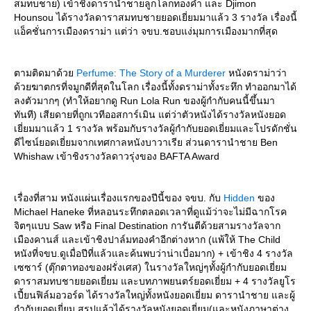
สมทบชาย) เข้าชิงดารานำชายลูกโลกทองคำ และ Djimon
Hounsou ได้รางวัลดาราสมทบชายยอดเยี่ยมมาแล้ว 3 รางวัล เรื่องนี้
อ็คชั่นการเมืองดราม่า แต่ว่า จขบ.ชอบแง่มุมการเมืองมากที่สุด
ตามติดมาด้ว
Perfume: The Story of a Murderer
หนังดราม่าว่า
ด้วยฆาตกรที่จมูกดีที่สุดในโลก เรื่องนี้ทั้งดราม่าทั้งระทึก ทำออกมาได้
ลงตัวมากๆ (ทำให้อยากดู Run Lola Run ของผู้กำกับคนนี้ขึ้นมา
ทันที) เสียดายที่ถูกเวทีออสการ์เมิน แต่ว่าตัวหนังได้รางวัลหนังยอด
เยี่ยมมาแล้ว 1 รางวัล พร้อมกับรางวัลผู้กำกับยอดเยี่ยมและโปรดักชั่น
ดีไซน์ยอดเยี่ยมจากเทศกาลหนังบาวาเรีย ส่วนดารานำชาย Ben
Whishaw เข้าชิงรางวัลดาวรุ่งของ BAFTA Award
เรื่องที่สาม หนังแผ่นเรื่องแรกของปีนี้ของ จขบ. กับ
Hidden
ของ
Michael Haneke ที่หลอนระทึกตลอดเวลาที่ดูแม้ว่าจะไม่มีฉากโรค
จิตๆแบบ Saw หรือ Final Destination การันตีด้วยสามรางวัลจาก
เมืองคานส์ และเข้าชิงปาล์มทองคำอีกต่างหาก (แพ้ให้ The Child
หนังที่จขบ.ดูเมื่อปีที่แล้วและค้นพบว่าน่าเบื่อมาก) + เข้าชิง 4 รางวัล
เซซาร์ (ตุ๊กตาทองของฝรั่งเศส) ในรางวัลใหญ่ๆทั้งผู้กำกับยอดเยี่ยม
ดาราสมทบชายยอดเยี่ยม และบทภาพยนตร์ยอดเยี่ยม + 4 รางวัลยูโร
เปี้ยนฟิล์มอวอร์ด ได้รางวัลใหญ่ทั้งหนังยอดเยี่ยม ดารานำชาย และผู้
กำกับยอดเยี่ยม สรุปแล้วได้รางวัลหนังยอดเยี่ยม(และหนังภาษาต่าง