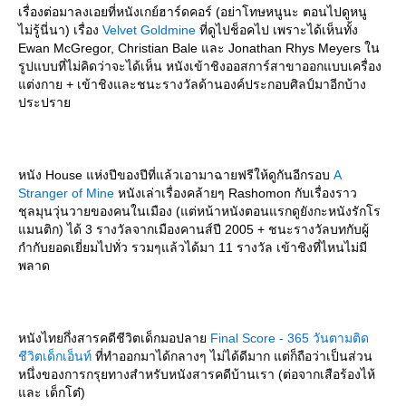
เรื่องต่อมาลงเอยที่หนังเกย์ฮาร์ดคอร์ (อย่าโทษหนูนะ ตอนไปดูหนู
ไม่รู้นี่นา) เรื่อง
Velvet Goldmine
ที่ดูไปช็อคไป เพราะได้เห็นทั้ง
Ewan McGregor, Christian Bale และ Jonathan Rhys Meyers ใน
รูปแบบที่ไม่คิดว่าจะได้เห็น หนังเข้าชิงออสการ์สาขาออกแบบเครื่อง
ต่งกาย + เข้าชิงและชนะรางวัลด้านองค์ประกอบศิลป์มาอีกบ้าง
ประปรา
หนัง House แห่งปีของปีที่แล้วเอามาฉายฟรีให้ดูกันอีกรอบ
A
Stranger of Mine
หนังเล่าเรื่องคล้ายๆ Rashomon กับเรื่องราว
ชุลมุนวุ่นวายของคนในเมือง (แต่หน้าหนังตอนแรกดูยังกะหนังรักโร
มนติก) ได้ 3 รางวัลจากเมืองคานส์ปี 2005 + ชนะรางวัลบทกับผู้
กำกับยอดเยี่ยมไปทั่ว รวมๆแล้วได้มา 11 รางวัล เข้าชิงที่ไหนไม่มี
พลาด
หนังไทยกึ่งสารคดีชีวิตเด็กมอปลา
Final Score - 365 วันตามติด
ชีวิตเด็กเอ็นท์
ที่ทำออกมาได้กลางๆ ไม่ได้ดีมาก แต่ก็ถือว่าเป็นส่วน
หนึ่งของการกรุยทางสำหรับหนังสารคดีบ้านเรา (ต่อจากเสือร้องไห้
ละ เด็กโต๋)