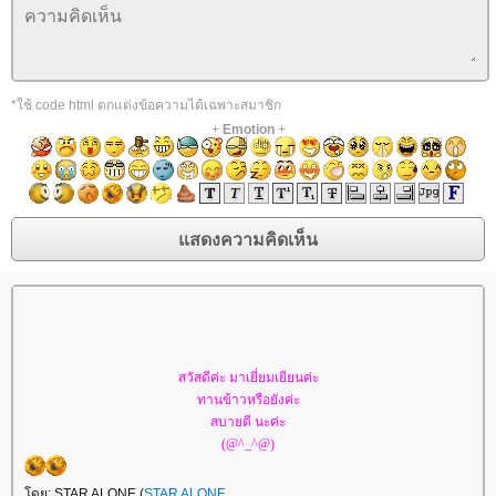
*ใช้ code html ตกแต่งข้อความได้เฉพาะสมาชิก
+
Emotion
+
สวัสดีค่ะ มาเยี่ยมเยียนค่ะ
ทานข้าวหรือยังค่ะ
สบายดี นะค่ะ
(@^_^@)
ดย: STAR ALONE (
STAR ALONE