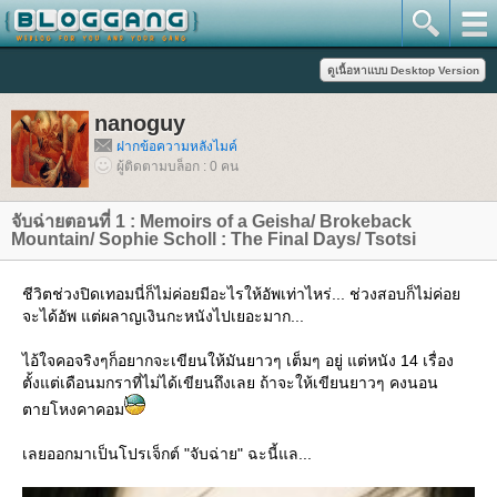
nanoguy
ฝากข้อความหลังไมค์
ผู้ติดตามบล็อก : 0 คน
จับฉ่ายตอนที่ 1 : Memoirs of a Geisha/ Brokeback
Mountain/ Sophie Scholl : The Final Days/ Tsotsi
ชีวิตช่วงปิดเทอมนี่ก็ไม่ค่อยมีอะไรให้อัพเท่าไหร่... ช่วงสอบก็ไม่ค่อ
จะได้อัพ แต่ผลาญเงินกะหนังไปเยอะมาก...
ไอ้ใจคอจริงๆก็อยากจะเขียนให้มันยาวๆ เต็มๆ อยู่ แต่หนัง 14 เรื่อง
ตั้งแต่เดือนมกราที่ไม่ได้เขียนถึงเลย ถ้าจะให้เขียนยาวๆ คงนอน
ตายโหงคาคอม
เลยออกมาเป็นโปรเจ็กต์ "จับฉ่าย" ฉะนี้แล...