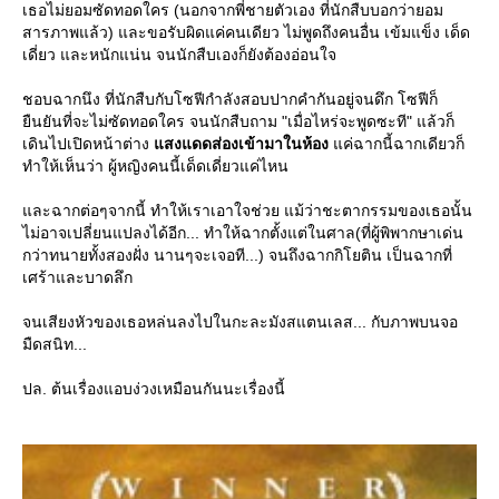
เธอไม่ยอมซัดทอดใคร (นอกจากพี่ชายตัวเอง ที่นักสืบบอกว่ายอม
สารภาพแล้ว) และขอรับผิดแค่คนเดียว ไม่พูดถึงคนอื่น เข้มแข็ง เด็ด
เดี่ยว และหนักแน่น จนนักสืบเองก็ยังต้องอ่อนใจ
ชอบฉากนึง ที่นักสืบกับโซฟีกำลังสอบปากคำกันอยู่จนดึก โซฟีก็
ืนยันที่จะไม่ซัดทอดใคร จนนักสืบถาม "เมื่อไหร่จะพูดซะที" แล้วก็
เดินไปเปิดหน้าต่าง
สงแดดส่องเข้ามาในห้อง
ค่ฉากนี้ฉากเดียวก็
ทำให้เห็นว่า ผู้หญิงคนนี้เด็ดเดี่ยวแค่ไหน
ละฉากต่อๆจากนี้ ทำให้เราเอาใจช่วย แม้ว่าชะตากรรมของเธอนั้น
ไม่อาจเปลี่ยนแปลงได้อีก... ทำให้ฉากตั้งแต่ในศาล(ที่ผู้พิพากษาเด่น
กว่าทนายทั้งสองฝั่ง นานๆจะเจอที...) จนถึงฉากกิโยติน เป็นฉากที่
เศร้าและบาดลึก
จนเสียงหัวของเธอหล่นลงไปในกะละมังสแตนเลส... กับภาพบนจอ
มืดสนิท...
ปล. ต้นเรื่องแอบง่วงเหมือนกันนะเรื่องนี้