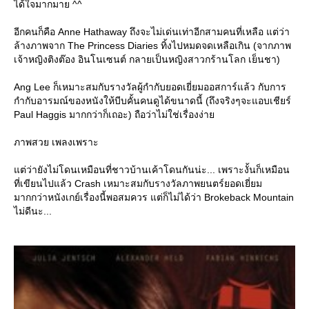
ได้ใจมากมาย ^^
อีกคนก็คือ Anne Hathaway ถึงจะไม่เด่นเท่าอีกสามคนที่เหลือ แต่ว่า
ล้างภาพจาก The Princess Diaries ทิ้งไปหมดจดเหลือเกิน (จากภาพ
เจ้าหญิงติงต๊อง อินโนเซนต์ กลายเป็นหญิงสาวกร้านโลก เย็นชา)
Ang Lee ก็เหมาะสมกับรางวัลผู้กำกับยอดเยี่ยมออสการ์แล้ว กับการ
กำกับอารมณ์ของหนังให้บีบคั้นคนดูได้ขนาดนี้ (ถึงจริงๆจะแอบเชียร์
Paul Haggis มากกว่าก็เถอะ) ถือว่าไม่ใช่เรื่องง่า
ภาพสวย เพลงเพราะ
ต่ว่ายังไม่โดนเหมือนที่ชาวบ้านเค้าโดนกันน่ะ... เพราะงั้นก็เหมือน
ที่เขียนไปแล้ว Crash เหมาะสมกับรางวัลภาพยนตร์ยอดเยี่ยม
มากกว่าหนังเกย์เรื่องนี้พอสมควร แต่ก็ไม่ได้ว่า Brokeback Mountain
ไม่ดีนะ...