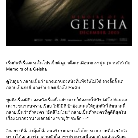
เริ่มกันที่เรื่องแรกในโปรเจ็กต์ ดูมาตั้งแต่เดือนมกรานู่น (นานจัด) กับ
Memoirs of a Geisha
ดูไปดูมา กลายเป็นว่านางเอกของหนังที่แท้จริงไม่ใช่ จางจื้ออี้ แต่
กลายเป็นก่งลี่ นางร้ายของเรื่องไปซะฉิบ
พูดถึงเรื่องดีดีของหนังเรื่องนี้ อย่างแรกก็ต้องยกให้ป้าก่งลี่ไปก่อนเล
เพราะขนาดบทราบเรียบ ไม่มีมิติ ป้ายังแสดงให้ดูลุ่มลึกได้ขนาดนี้
กลายเป็นว่าตัวละคร "ฮัตสึโมโมะ" กลายเป็นตัวละครที่ดูดีที่สุดใน
เรื่อง มากกว่านางเอกอย่าง "ซายูริ" ซะอีก - -*
อีกอย่างที่ถือว่าคุ้มก็คือดนตรีประกอบ แล้วก็การถ่ายภาพที่สวยจับจิต
มาก (ได้ออสการ์มาสามตัวก็สาขาประมาณนี้แหละ) ดูแล้วเจริญหู