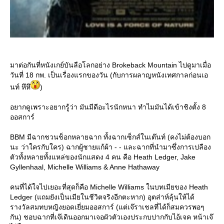
มาต่อกันที่หนังเกย์บันลือโลกอย่าง Brokeback Mountain ไปดูมาเมื่อ
วันที่ 18 กพ. เป็นเรื่องแรกของวัน (กับการผลาญหนังเทศกาลก่อนเอ
นท์ หึหึ
)
อยากดูเพราะอยากรู้ว่า มันมีดีอะไรนักหนา ทำไมมันได้เข้าชิงตั้ง 8
ออสการ์
BBM มีฉากชวนช็อกหลายฉาก ทั้งฉากเซ็กส์ในเต๊นท์ (คงไม่ต้องบอก
นะ ว่าใครกับใคร) ฉากผู้ชายแก้ผ้า - - และฉากที่นำมาซึ่งการเปลือง
ตัวทั้งหลายทั้งแหล่ของนักแสดง 4 คน คือ Heath Ledger, Jake
Gyllenhaal, Michelle Williams & Anne Hathaway
คนที่ได้ใจไปเยอะที่สุดก็คือ Michelle Williams ในบทเมียของ Heath
Ledger (แถมยังเป็นเมียในชีวิตจริงอีกตะหาก) อุตส่าห์ลุ้นให้ได้
รางวัลสมทบหญิงยอดเยี่ยมออสการ์ (แต่เจ๊ราเชลที่ได้ก็สมควรพอๆ
กัน) ชอบฉากที่เจ๊เดินออกมาเจอผัวตัวเองประกบปากกับไอ้เจค หน้าเจ๊