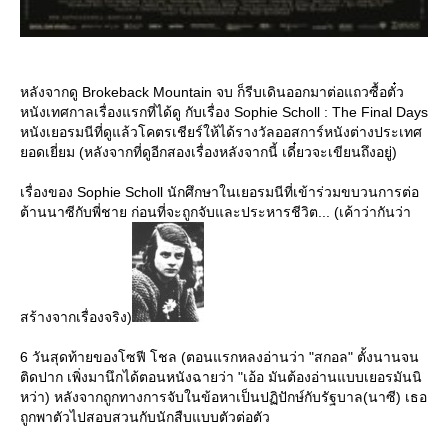
หลังจากดู Brokeback Mountain จบ ก็รีบเดินออกมาต่อแถวซื้อตั๋ว
หนังเทศกาลเรื่องแรกที่ได้ดู กับเรื่อง Sophie Scholl : The Final Days
หนังเยอรมนีที่ดูแล้วโคตรเชียร์ให้ได้รางวัลออสการ์หนังต่างประเทศ
อดเยี่ยม (หลังจากที่ดูอีกสองเรื่องหลังจากนี้ เดี๋ยวจะเขียนถึงอยู่)
เรื่องของ Sophie Scholl นักศึกษาในเยอรมนีที่เข้าร่วมขบวนการต่อ
ต้านนาซีกับพี่ชาย ก่อนที่จะถูกจับและประหารชีวิต... (เค้าว่ากันว่า
สร้างจากเรื่องจริง)
6 วันสุดท้ายของโซฟี โชล (ตอนแรกหลงอ่านว่า "สกอล" ตั้งนานจน
ติดปาก เพิ่งมานึกได้ตอนหนังฉายว่า "เอ้อ มันต้องอ่านแบบเยอรมันนิ
หว่า) หลังจากถูกทางการจับในข้อหาเป็นปฏิปักษ์กับรัฐบาล(นาซี) เธอ
ถูกพาตัวไปสอบสวนกับนักสืบแบบตัวต่อตัว