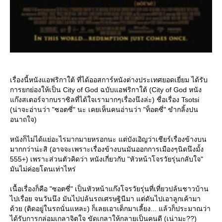
เรื่องนี้หนังแอฟริกาใต้ ที่ได้ออสการ์หนังต่างประเทศยอดเยี่ยม ได้รับ
การยกย่องให้เป็น City of God ฉบับแอฟริกาใต้ (City of God หนัง
ก๊งสเตอร์จากบราซิลที่ได้ใจเรามากๆเรื่องนึงล่ะ) ชื่อเรื่อง Tsotsi
(น่าจะอ่านว่า "ซอตซี่" นะ เคยเห็นคนอ่านว่า "ท็อตซี่" ขำกลิ้งปน
อนาถใจ)
หนังก็ไม่ได้แย่อะไรมากมายหรอกนะ แต่บังเอิญว่าเชียร์เรื่องข้างบน
มากกว่าน่ะสิ (อาจจะเพราะเรื่องข้างบนมันออกการเมืองๆนิดนึงมั้ง
555+) เพราะส่วนตัวคิดว่า หนังเกี่ยวกับ "หัวหน้าโจรวัยรุ่นกลับใจ"
มันไม่ค่อยโดนเท่าไหร่
เนื้อเรื่องก็คือ "ซอตซี่" เป็นหัวหน้าแก๊งโจรวัยรุ่นที่เที่ยวปล้นชาวบ้าน
ไปเรื่อย จนวันนึง มันไปปล้นรถเศรษฐินีมา แต่ดันไปเอาลูกเค้ามา
ด้วย (ติดอยู่ในรถนั่นแหละ) ก็เลยเอาเด็กมาเลี้ยง... แล้วก็ประมาณว่า
ได้รับการกล่อมเกลาจิตใจ ขัดเกลาให้กลายเป็นคนดี (เน่ามะ??)