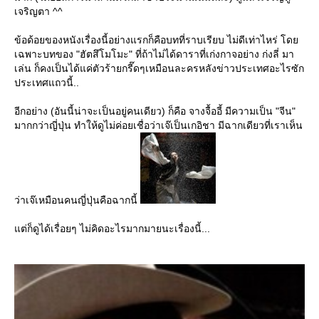
เจริญตา ^^
ข้อด้อยของหนังเรื่องนี้อย่างแรกก็คือบทที่ราบเรียบ ไม่ดีเท่าไหร่ โด
เฉพาะบทของ "ฮัตสึโมโมะ" ที่ถ้าไม่ได้ดาราที่เก่งกาจอย่าง ก่งลี่ มา
เล่น ก็คงเป็นได้แค่ตัวร้ายกรี๊ดๆเหมือนละครหลังข่าวประเทศอะไรซัก
ประเทศแถวนี้..
อีกอย่าง (อันนี้น่าจะเป็นอยู่คนเดียว) ก็คือ จางจื้ออี้ มีความเป็น "จีน"
มากกว่าญี่ปุ่น ทำให้ดูไม่ค่อยเชื่อว่าเจ๊เป็นเกอิชา มีฉากเดียวที่เราเห็น
ว่าเจ๊เหมือนคนญี่ปุ่นคือฉากนี้
ต่ก็ดูได้เรื่อยๆ ไม่คิดอะไรมากมายนะเรื่องนี้...